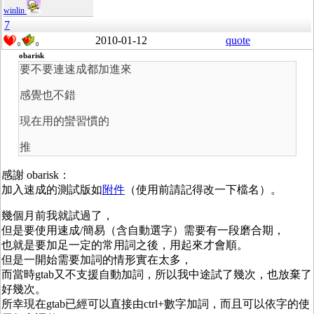
winlin
7
2010-01-12
quote
0
0
obarisk
要不要連速成都加進來
感覺也不錯
現在用的蠻習慣的
推
感謝 obarisk：
加入速成的測試版如
附件
（使用前請記得改一下檔名）。
幾個月前我就試過了，
但是要使用速成/簡易（含自動選字）需要有一段磨合期，
也就是要加足一定的常用詞之後，用起來才會順。
但是一開始需要加詞的情形實在太多，
而當時gtab又不支援自動加詞，所以我中途試了幾次，也放棄了
好幾次。
所幸現在gtab已經可以直接由ctrl+數字加詞，而且可以依字的使