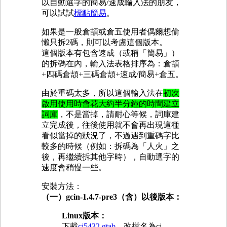
以自動選字的簡易/速成輸入法的朋友，
可以試試
標點簡易
。
如果是一般倉頡或倉五使用者偶爾想偷
懶只拆2碼，則可以考慮這個版本。
這個版本有包含速成（或稱「簡易」）
的拆碼在內，輸入法表格排序為：倉頡
+四碼倉頡+三碼倉頡+速成/簡易+倉五。
由於重碼太多，所以這個輸入法在
初次
啟用使用時會花大約半分鐘的時間建立
詞庫
，不是當掉，請耐心等候，詞庫建
立完成後，往後使用就不會再出現這種
看似當掉的狀況了，不過遇到重碼字比
較多的時候（例如：拆碼為「人火」之
後，再繼續拆其他字時），自動選字的
速度會稍慢一些。
安裝方法：
（一）gcin-1.4.7-pre3（含）以後版本：
Linux版本：
下載
cj5432.gtab
，改檔名為cj