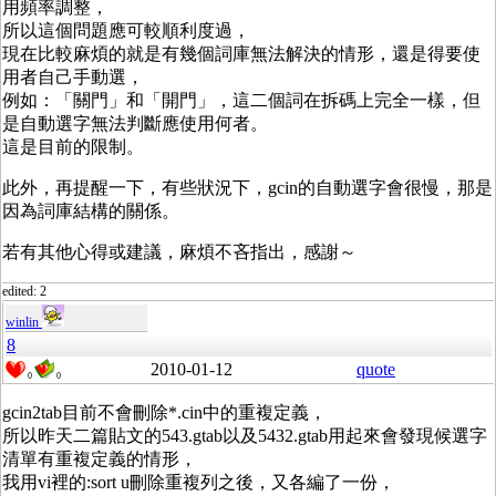
用頻率調整，
所以這個問題應可較順利度過，
現在比較麻煩的就是有幾個詞庫無法解決的情形，還是得要使
用者自己手動選，
例如：「關門」和「開門」，這二個詞在拆碼上完全一樣，但
是自動選字無法判斷應使用何者。
這是目前的限制。
此外，再提醒一下，有些狀況下，gcin的自動選字會很慢，那是
因為詞庫結構的關係。
若有其他心得或建議，麻煩不吝指出，感謝～
edited: 2
winlin
8
2010-01-12
quote
0
0
gcin2tab目前不會刪除*.cin中的重複定義，
所以昨天二篇貼文的543.gtab以及5432.gtab用起來會發現候選字
清單有重複定義的情形，
我用vi裡的:sort u刪除重複列之後，又各編了一份，