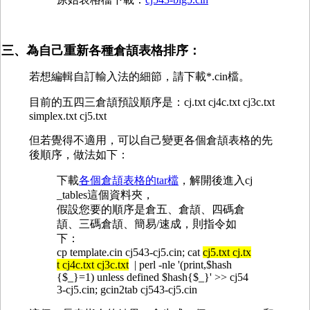
三、為自己重新各種倉頡表格排序：
若想編輯自訂輸入法的細節，請下載*.cin檔。
目前的五四三倉頡預設順序是：cj.txt cj4c.txt cj3c.txt
simplex.txt cj5.txt
但若覺得不適用，可以自己變更各個倉頡表格的先
後順序，做法如下：
下載
各個倉頡表格的tar檔
，解開後進入cj
_tables這個資料夾，
假設您要的順序是倉五、倉頡、四碼倉
頡、三碼倉頡、簡易/速成，則指令如
下：
cp template.cin cj543-cj5.cin; cat
cj5.txt cj.tx
t cj4c.txt cj3c.txt
| perl -nle '(print,$hash
{$_}=1) unless defined $hash{$_}' >> cj54
3-cj5.cin; gcin2tab cj543-cj5.cin