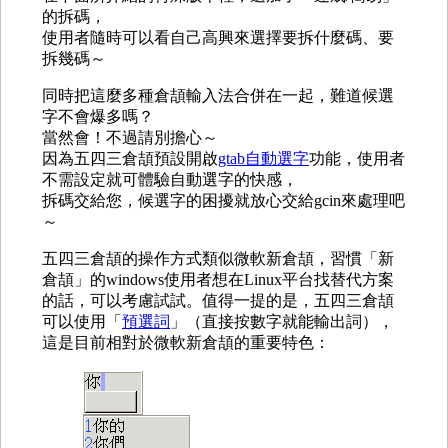
的拆碼，
使用者隨時可以看自己高興來選擇要拆什麼碼、要
拆幾碼～
同時把這麼多種倉頡輸入法合併在一起，難道候選
字不會爆多嗎？
當然會！不過請別擔心～
因為五四三倉頡預設開啟
gtab自動選字
功能，使用者
不需設定就可體驗自動選字的快感，
拆碼交給您，候選字的困擾就放心交給gcin來處理吧
～
五四三倉頡的操作方式類似微軟新倉頡，習慣「新
倉頡」的windows使用者想在Linux平台找替代方案
的話，可以考慮試試。值得一提的是，五四三倉頡
可以使用「
預選詞
」（直接按數字就能輸出詞），
這是目前相對於微軟新倉頡的重要特色：