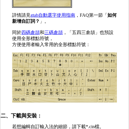
詳情請見
gtab自動選字使用指南
，FAQ第一節「
如何
新增自訂詞？
」。
同於
四碼倉頡
和
三碼倉頡
，「五四三倉頡」也預設
使用全形標點符號，
方便使用者輸入常用的全形標點符號：
二、下載與安裝：
若想編輯自訂輸入法的細節，請下載*.cin檔。