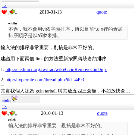
12
2010-01-13
quote
1
0
winlin
不過，我不會用vi依字頻排序，所以目前*.cin裡的倉頡
排序順序是以a到z來排。
輸入法的排序非常重要，亂搞是非常不好的。
建議用下面兩個 link 的方法重新按照傳統倉頡排序：
1.
http://cle.linux.org.tw/trac/wiki/GcinRemoveCinDup
2.
http://hyperrate.com/thread.php?tid=4493
--
其實我個人認為 gcin tarball 與其放五四三倉頡，不如放快倉…
winlin
13
2010-01-13
quote
0
0
caleb
輸入法的排序非常重要，亂搞是非常不好的。