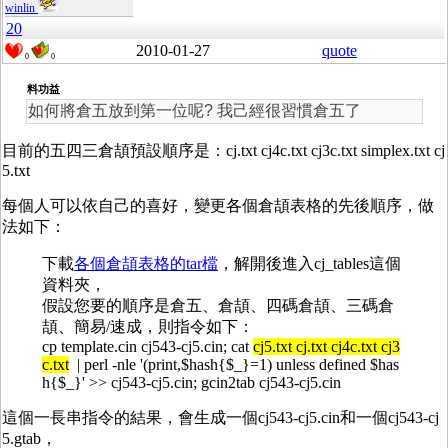
winlin
20
2010-01-27
quote
0
0
料功益
如何將倉五放到第一位呢? 我己經很習慣倉五了
目前的五四三倉頡預設順序是：cj.txt cj4c.txt cj3c.txt simplex.txt cj
5.txt
每個人可以依自己的喜好，變更各個倉頡表格的先後順序，做
法如下：
下載
各個倉頡表格的tar檔
，解開後進入cj_tables這個
資料夾，
假設您要的順序是倉五、倉頡、四碼倉頡、三碼倉
頡、簡易/速成，則指令如下：
cp template.cin cj543-cj5.cin; cat
cj5.txt cj.txt cj4c.txt cj3
c.txt
| perl -nle '(print,$hash{$_}=1) unless defined $has
h{$_}' >> cj543-cj5.cin; gcin2tab cj543-cj5.cin
這個一長串指令的結果，會生成一個cj543-cj5.cin和一個cj543-cj
5.gtab，