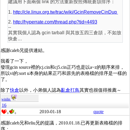
建議用下面兩個 link 的方法重新按照傳統倉頡排序：
1.
http://cle.linux.org.tw/trac/wiki/GcinRemoveCinDup
2.
http://hyperrate.com/thread.php?tid=4493
--
其實我個人認為 gcin tarball 與其放五四三倉頡，不如放
快倉…
感謝caleb兄提供連結。
我看了一下，
發現gcin source裡的cj.cin和cj5.cin正巧也是以a~z的順序來排，
所以vi的:sort u本身的結果正巧和原先的表格檔的排序是一樣的
了。
除了
快倉
以外，小弟個人認為
亂倉打鳥
其實也很值得推薦～
winlin
16
2010-01-18
quote
0
0
感謝caleb兄和eliu兄的提議，2010.01.18.已再更新表格檔的排
序：