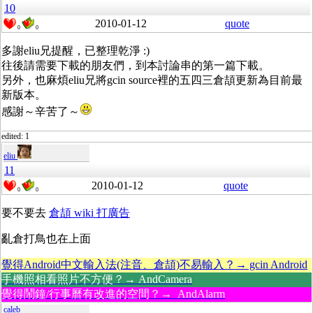
10
2010-01-12
quote
0
0
多謝eliu兄提醒，已整理乾淨 :)
往後請需要下載的朋友們，到本討論串的第一篇下載。
另外，也麻煩eliu兄將gcin source裡的五四三倉頡更新為目前最
新版本。
感謝～辛苦了～
edited: 1
eliu
11
2010-01-12
quote
0
0
要不要去
倉頡 wiki 打廣告
亂倉打鳥也在上面
覺得Android中文輸入法(注音、倉頡)不易輸入？→ gcin Android
手機照相看照片不方便？→ AndCamera
覺得鬧鐘/行事曆有改進的空間？→ AndAlarm
caleb