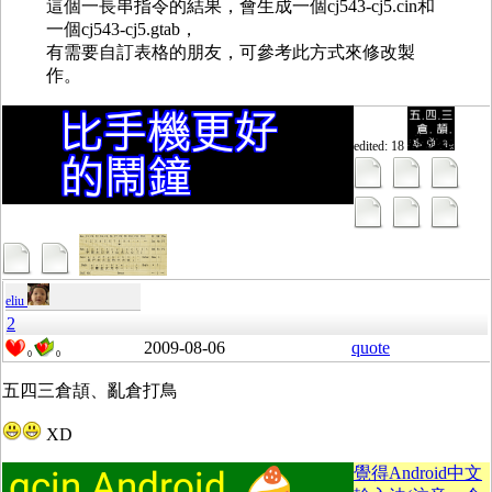
這個一長串指令的結果，會生成一個cj543-cj5.cin和
一個cj543-cj5.gtab，
有需要自訂表格的朋友，可參考此方式來修改製
作。
edited: 18
eliu
2
2009-08-06
quote
0
0
五四三倉頡、亂倉打鳥
XD
覺得Android中文