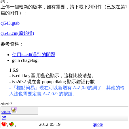
詞，
上傳一個較新的版本，如有需要，請下載下列附件（已放在第1
篇的附件）：
cj543.gtab
cj543.cin(原始檔)
參考資料：
使用ts-edit遇到的問題
gcin chagelog:
1.6.9
- ts-edit key區 用藍色顯示，這樣比較清楚。
- tsa2d32 現在會 popup dialog 顯示錯誤行數
- 「標點簡易」現在可以新增有 A-Z,0-9的詞了，其他的輸
入法也需要定義 A-Z,0-9 的按鍵。
edited: 2
winlin
25
2012-05-19
quote
0
0