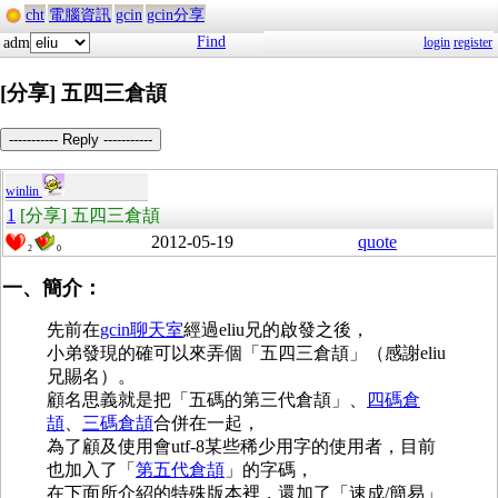
cht
電腦資訊
gcin
gcin分享
Find
adm
login
register
[分享] 五四三倉頡
----------- Reply -----------
winlin
1
[分享] 五四三倉頡
2012-05-19
quote
2
0
一、簡介：
先前在
gcin聊天室
經過eliu兄的啟發之後，
小弟發現的確可以來弄個「五四三倉頡」（感謝eliu
兄賜名）。
顧名思義就是把「五碼的第三代倉頡」、
四碼倉
頡
、
三碼倉頡
合併在一起，
為了顧及使用會utf-8某些稀少用字的使用者，目前
也加入了「
第五代倉頡
」的字碼，
在下面所介紹的特殊版本裡，還加了「速成/簡易」