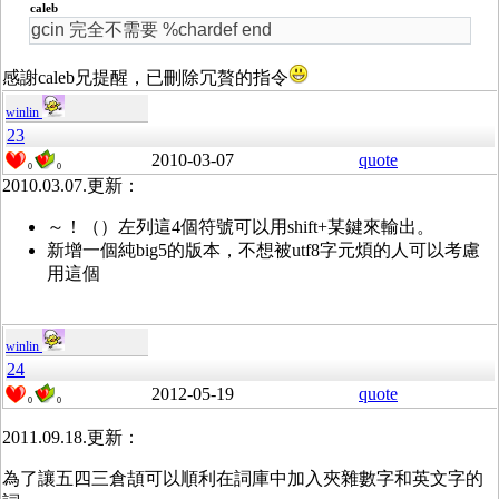
caleb
gcin 完全不需要 %chardef end
感謝caleb兄提醒，已刪除冗贅的指令
winlin
23
2010-03-07
quote
0
0
2010.03.07.更新：
～！（）左列這4個符號可以用shift+某鍵來輸出。
新增一個純big5的版本，不想被utf8字元煩的人可以考慮
用這個
winlin
24
2012-05-19
quote
0
0
2011.09.18.更新：
為了讓五四三倉頡可以順利在詞庫中加入夾雜數字和英文字的