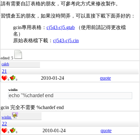
請有需要自訂表格的朋友，可參考此方式來修改製作。
習慣倉五的朋友，如果沒時間弄，可以直接下載下面弄好的：
gcin專用表格：
cj543-cj5.gtab
（使用前請記得更改檔
名）
原始表格檔下載：
cj543-cj5.cin
edited: 5
caleb
21
2010-01-24
quote
0
0
winlin
echo "%chardef end
gcin 完全不需要 %chardef end
winlin
22
2010-01-24
quote
0
0