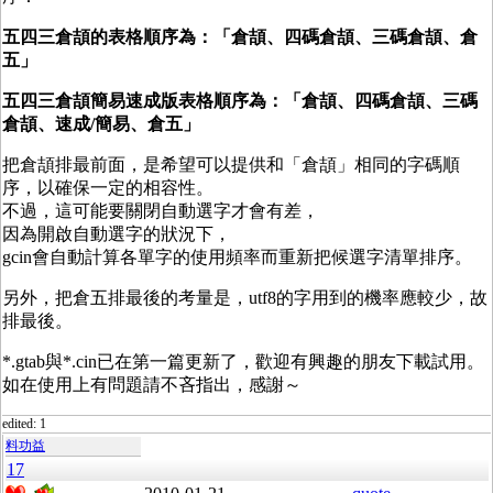
五四三倉頡的表格順序為：「倉頡、四碼倉頡、三碼倉頡
、倉
五
」
五四三倉頡簡易速成版
表格順序為
：「倉頡
、四碼倉頡、三碼
倉頡
、速成/簡易
、倉五
」
把倉頡排最前面，是希望可以提供和「倉頡」相同的字碼順
序，以確保一定的相容性。
不過，這可能要關閉自動選字才會有差，
因為開啟自動選字的狀況下，
gcin會自動計算各單字的使用頻率而重新把候選字清單排序。
另外，把倉五排最後的考量是，utf8的字用到的機率應較少，故
排最後。
*.gtab與*.cin已在第一篇更新了，歡迎有興趣的朋友下載試用。
如在使用上有問題請不吝指出，感謝～
edited: 1
料功益
17