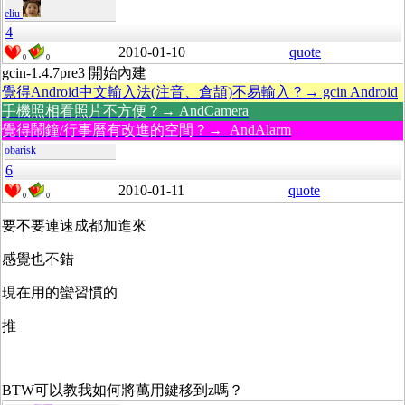
eliu
4
2010-01-10
quote
0
0
gcin-1.4.7pre3 開始內建
覺得Android中文輸入法(注音、倉頡)不易輸入？→ gcin Android
手機照相看照片不方便？→ AndCamera
覺得鬧鐘/行事曆有改進的空間？→ AndAlarm
obarisk
6
2010-01-11
quote
0
0
要不要連速成都加進來
感覺也不錯
現在用的蠻習慣的
推
BTW可以教我如何將萬用鍵移到z嗎？