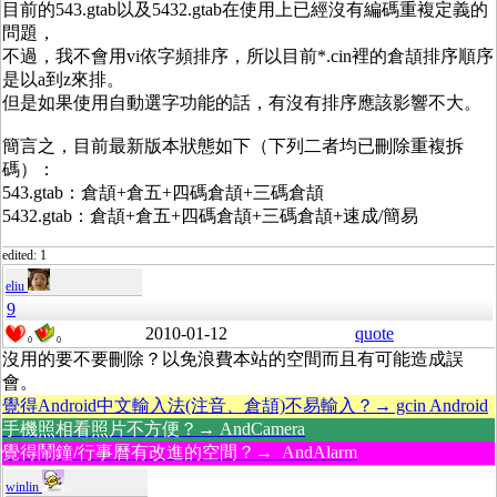
目前的543.gtab以及5432.gtab在使用上已經沒有編碼重複定義的
問題，
不過，我不會用vi依字頻排序，所以目前*.cin裡的倉頡排序順序
是以a到z來排。
但是如果使用自動選字功能的話，有沒有排序應該影響不大。
簡言之，目前最新版本狀態如下（下列二者均已刪除重複拆
碼）：
543.gtab：倉頡+倉五+四碼倉頡+三碼倉頡
5432.gtab：倉頡+倉五+四碼倉頡+三碼倉頡+速成/簡易
edited: 1
eliu
9
2010-01-12
quote
0
0
沒用的要不要刪除？以免浪費本站的空間而且有可能造成誤
會。
覺得Android中文輸入法(注音、倉頡)不易輸入？→ gcin Android
手機照相看照片不方便？→ AndCamera
覺得鬧鐘/行事曆有改進的空間？→ AndAlarm
winlin