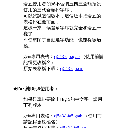
倉五使用者如果不習慣五四三倉頡預設
使用的三代倉頡排字序，
可以試試這個版本，這個版本把倉五的
表格排在最前面，
這樣一來，候選單字序就完全和倉五一
樣了，
即使關閉了自動選字功能，也能從容適
應。
gcin專用表格：
cj543-cj5.gtab
（使用前請
記得更改檔名）
原始表格檔下載：
cj543-cj5.cin
★For 純Big-5使用者：
如果只單純要輸出Big-5的中文字，請用
下列版本：
gcin專用表格：
cj543-big5.gtab
（使用前
請記得更改檔名）
原始表格檔下載：
cj543-big5.cin