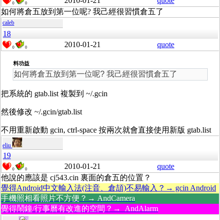
2010-01-21
quote
0
0
如何將倉五放到第一位呢? 我己經很習慣倉五了
caleb
18
2010-01-21
quote
0
0
料功益
如何將倉五放到第一位呢? 我己經很習慣倉五了
把系統的 gtab.list 複製到 ~/.gcin
然後修改 ~/.gcin/gtab.list
不用重新啟動 gcin, ctrl-space 按兩次就會直接使用新版 gtab.list
eliu
19
2010-01-21
quote
0
0
他說的應該是 cj543.cin 裏面的倉五的位置？
覺得Android中文輸入法(注音、倉頡)不易輸入？→ gcin Android
手機照相看照片不方便？→ AndCamera
覺得鬧鐘/行事曆有改進的空間？→ AndAlarm