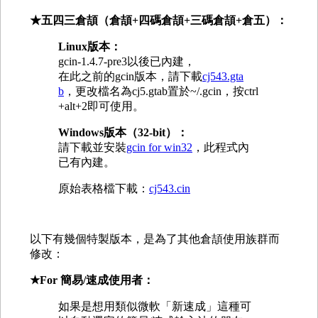
★五四三倉頡（倉頡+四碼倉頡+三碼倉頡
+倉五
）：
Linux版本：
gcin-1.4.7-pre3以後已內建，
在此之前的gcin版本，請下載
cj543.gta
b
，更改檔名為cj5.gtab置於~/.gcin，按ctrl
+alt+2即可使用。
Windows版本（32-bit）：
請下載並安裝
gcin for win32
，此程式內
已有內建。
原始表格檔下載：
cj543.cin
以下有幾個特製版本，是為了其他倉頡使用族群而
修改：
★For 簡易/速成使用者
：
如果是想用類似微軟「新速成」這種可