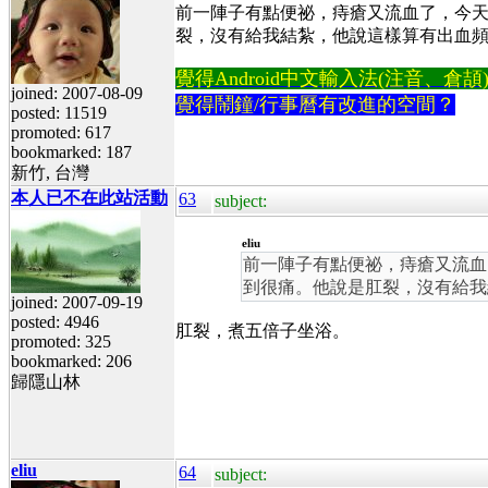
前一陣子有點便祕，痔瘡又流血了，今天
裂，沒有給我結紮，他說這樣算有出血
覺得Android中文輸入法(注音、倉頡)不易
joined: 2007-08-09
覺得鬧鐘/行事曆有改進的空間？
posted: 11519
promoted: 617
bookmarked: 187
新竹, 台灣
本人已不在此站活動
63
subject:
eliu
前一陣子有點便祕，痔瘡又流血
到很痛。他說是肛裂，沒有給我
joined: 2007-09-19
posted: 4946
肛裂，煮五倍子坐浴。
promoted: 325
bookmarked: 206
歸隱山林
eliu
64
subject: