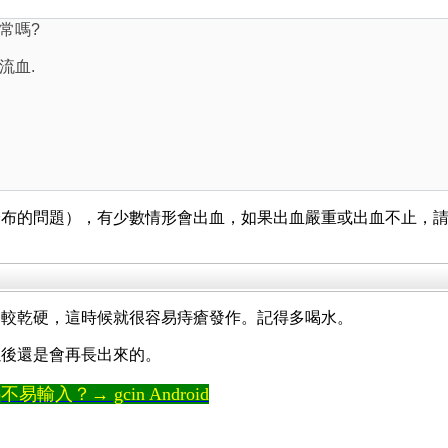
常嗎?
流血.
分布的問題），有少數情形會出血，如果出血嚴重或出血不止，
比較乾硬，這時候就很容易痔瘡發作。記得多喝水。
以後還是會再長出來的。
輸入？→ gcin Android