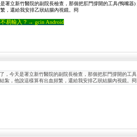
是署立新竹醫院的副院長檢查，那個把肛門撐開的工具(鴨嘴器)
頻繁，還給我安排乙狀結腸內視鏡。冏
輸入？→ gcin Android
了，今天是署立新竹醫院的副院長檢查，那個把肛門撐開的工具(
結紮，他說這樣算有出血頻繁，還給我安排乙狀結腸內視鏡。冏