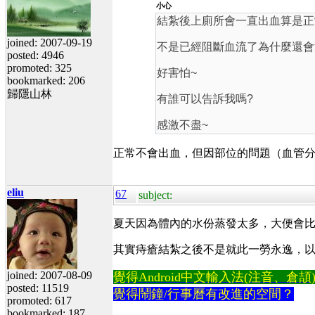
小心
結紮後上廁所會一直出血算是正
joined: 2007-09-19
不是已經阻斷血流了為什麼還會
posted: 4946
promoted: 325
好害怕~
bookmarked: 206
歸隱山林
有誰可以告訴我嗎?
感激不盡~
正常不會出血，但因部位的問題（血管
eliu
67
subject:
夏天因為體內的水份蒸發太多，大便會
其實痔瘡結紮之後不是就此一勞永逸，
joined: 2007-08-09
覺得Android中文輸入法(注音、倉頡)不易
posted: 11519
覺得鬧鐘/行事曆有改進的空間？
promoted: 617
bookmarked: 187