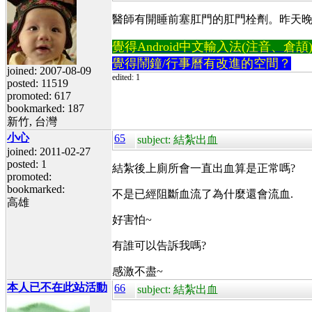
醫師有開睡前塞肛門的肛門栓劑。昨天
覺得Android中文輸入法(注音、倉頡)不易
覺得鬧鐘/行事曆有改進的空間？
joined: 2007-08-09
edited: 1
posted: 11519
promoted: 617
bookmarked: 187
新竹, 台灣
小心
65
subject: 結紮出血
joined: 2011-02-27
posted: 1
結紮後上廁所會一直出血算是正常嗎?
promoted:
bookmarked:
不是已經阻斷血流了為什麼還會流血.
高雄
好害怕~
有誰可以告訴我嗎?
感激不盡~
本人已不在此站活動
66
subject: 結紮出血