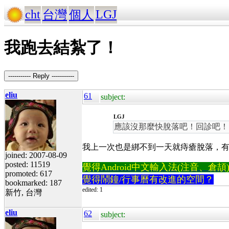
cht
LGJ
台灣
個人
我跑去結紮了！
----------- Reply -----------
eliu
61
subject:
LGJ
應該沒那麼快脫落吧！回診吧！:
我上一次也是綁不到一天就痔瘡脫落，有
joined: 2007-08-09
posted: 11519
覺得Android中文輸入法(注音、倉頡)不易
promoted: 617
覺得鬧鐘/行事曆有改進的空間？
bookmarked: 187
edited: 1
新竹, 台灣
eliu
62
subject: