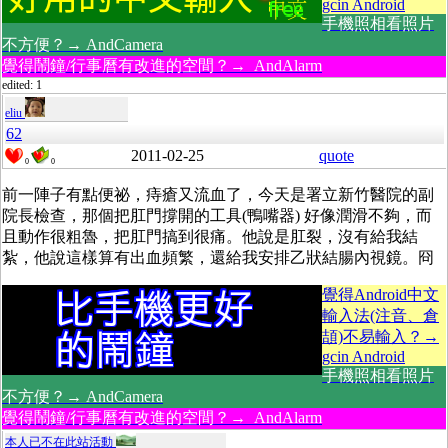
gcin Android
手機照相看照片
不方便？→ AndCamera
覺得鬧鐘/行事曆有改進的空間？→ AndAlarm
edited: 1
eliu
62
2011-02-25
quote
0
0
前一陣子有點便祕，痔瘡又流血了，今天是署立新竹醫院的副
院長檢查，那個把肛門撐開的工具(鴨嘴器) 好像潤滑不夠，而
且動作很粗魯，把肛門搞到很痛。他說是肛裂，沒有給我結
紮，他說這樣算有出血頻繁，還給我安排乙狀結腸內視鏡。冏
覺得Android中文
輸入法(注音、倉
頡)不易輸入？→
gcin Android
手機照相看照片
不方便？→ AndCamera
覺得鬧鐘/行事曆有改進的空間？→ AndAlarm
本人已不在此站活動