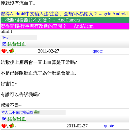
便就沒有流血了。
覺得Android中文輸入法(注音、倉頡)不易輸入？→ gcin Android
手機照相看照片不方便？→ AndCamera
覺得鬧鐘/行事曆有改進的空間？→ AndAlarm
edited: 1
小心
65
結紮出血
2011-02-27
quote
0
0
結紮後上廁所會一直出血算是正常嗎?
不是已經阻斷血流了為什麼還會流血.
好害怕~
有誰可以告訴我嗎?
感激不盡~
本人已不在此站活動
66
結紮出血
2011-02-27
quote
0
0