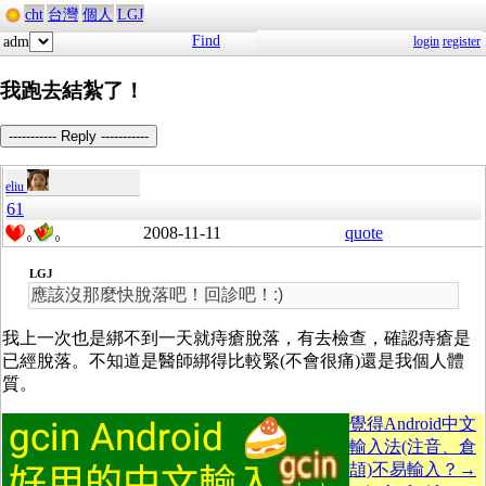
cht
台灣
個人
LGJ
Find
adm
login
register
我跑去結紮了！
----------- Reply -----------
eliu
61
2008-11-11
quote
0
0
LGJ
應該沒那麼快脫落吧！回診吧！:)
我上一次也是綁不到一天就痔瘡脫落，有去檢查，確認痔瘡是
已經脫落。不知道是醫師綁得比較緊(不會很痛)還是我個人體
質。
覺得Android中文
輸入法(注音、倉
頡)不易輸入？→