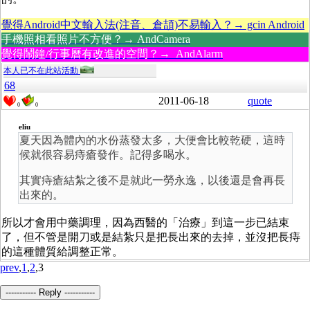
覺得Android中文輸入法(注音、倉頡)不易輸入？→ gcin Android
手機照相看照片不方便？→ AndCamera
覺得鬧鐘/行事曆有改進的空間？→ AndAlarm
本人已不在此站活動
68
2011-06-18
quote
0
0
eliu
夏天因為體內的水份蒸發太多，大便會比較乾硬，這時
候就很容易痔瘡發作。記得多喝水。
其實痔瘡結紮之後不是就此一勞永逸，以後還是會再長
出來的。
所以才會用中藥調理，因為西醫的「治療」到這一步已結束
了，但不管是開刀或是結紮只是把長出來的去掉，並沒把長痔
的這種體質給調整正常。
prev
,
1
,
2
,3
----------- Reply -----------