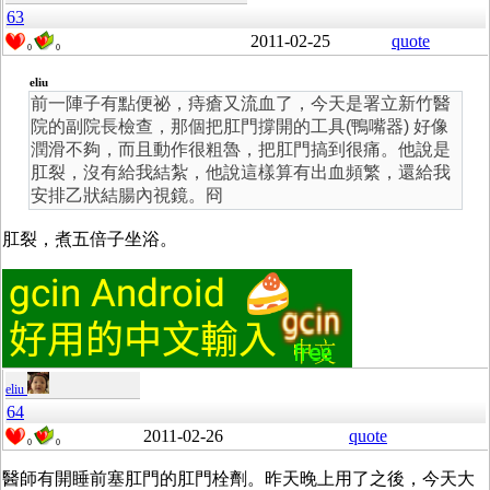
63
2011-02-25
quote
0
0
eliu
前一陣子有點便祕，痔瘡又流血了，今天是署立新竹醫
院的副院長檢查，那個把肛門撐開的工具(鴨嘴器) 好像
潤滑不夠，而且動作很粗魯，把肛門搞到很痛。他說是
肛裂，沒有給我結紮，他說這樣算有出血頻繁，還給我
安排乙狀結腸內視鏡。冏
肛裂，煮五倍子坐浴。
eliu
64
2011-02-26
quote
0
0
醫師有開睡前塞肛門的肛門栓劑。昨天晚上用了之後，今天大