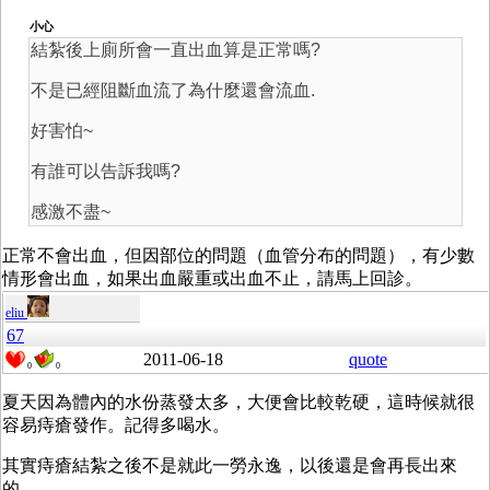
小心
結紮後上廁所會一直出血算是正常嗎?
不是已經阻斷血流了為什麼還會流血.
好害怕~
有誰可以告訴我嗎?
感激不盡~
正常不會出血，但因部位的問題（血管分布的問題），有少數
情形會出血，如果出血嚴重或出血不止，請馬上回診。
eliu
67
2011-06-18
quote
0
0
夏天因為體內的水份蒸發太多，大便會比較乾硬，這時候就很
容易痔瘡發作。記得多喝水。
其實痔瘡結紮之後不是就此一勞永逸，以後還是會再長出來
的。