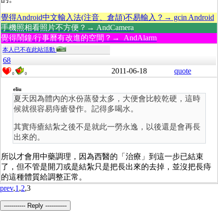
覺得Android中文輸入法(注音、倉頡)不易輸入？→ gcin Android
手機照相看照片不方便？→ AndCamera
覺得鬧鐘/行事曆有改進的空間？→ AndAlarm
本人已不在此站活動
68
2011-06-18
quote
0
0
eliu
夏天因為體內的水份蒸發太多，大便會比較乾硬，這時
候就很容易痔瘡發作。記得多喝水。
其實痔瘡結紮之後不是就此一勞永逸，以後還是會再長
出來的。
所以才會用中藥調理，因為西醫的「治療」到這一步已結束
了，但不管是開刀或是結紮只是把長出來的去掉，並沒把長痔
的這種體質給調整正常。
prev
,
1
,
2
,3
----------- Reply -----------