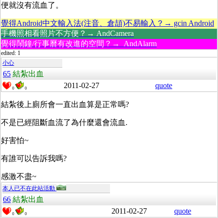
便就沒有流血了。
覺得Android中文輸入法(注音、倉頡)不易輸入？→ gcin Android
手機照相看照片不方便？→ AndCamera
覺得鬧鐘/行事曆有改進的空間？→ AndAlarm
edited: 1
小心
65
結紮出血
2011-02-27
quote
0
0
結紮後上廁所會一直出血算是正常嗎?
不是已經阻斷血流了為什麼還會流血.
好害怕~
有誰可以告訴我嗎?
感激不盡~
本人已不在此站活動
66
結紮出血
2011-02-27
quote
0
0