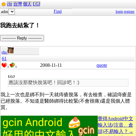
cht
台灣
個人
LGJ
Find
adm
login
register
我跑去結紮了！
----------- Reply -----------
eliu
61
2008-11-11
quote
0
0
LGJ
應該沒那麼快脫落吧！回診吧！:)
我上一次也是綁不到一天就痔瘡脫落，有去檢查，確認痔瘡是
已經脫落。不知道是醫師綁得比較緊(不會很痛)還是我個人體
質。
覺得Android中文
輸入法(注音、倉
頡)不易輸入？→