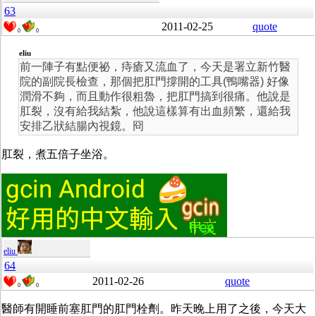
63
2011-02-25
quote
0
0
eliu
前一陣子有點便祕，痔瘡又流血了，今天是署立新竹醫
院的副院長檢查，那個把肛門撐開的工具(鴨嘴器) 好像
潤滑不夠，而且動作很粗魯，把肛門搞到很痛。他說是
肛裂，沒有給我結紮，他說這樣算有出血頻繁，還給我
安排乙狀結腸內視鏡。冏
肛裂，煮五倍子坐浴。
eliu
64
2011-02-26
quote
0
0
醫師有開睡前塞肛門的肛門栓劑。昨天晚上用了之後，今天大