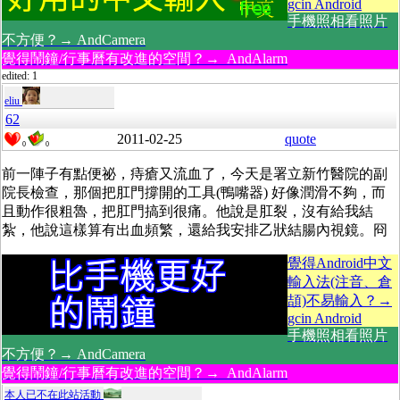
gcin Android
手機照相看照片
不方便？→ AndCamera
覺得鬧鐘/行事曆有改進的空間？→ AndAlarm
edited: 1
eliu
62
2011-02-25
quote
0
0
前一陣子有點便祕，痔瘡又流血了，今天是署立新竹醫院的副
院長檢查，那個把肛門撐開的工具(鴨嘴器) 好像潤滑不夠，而
且動作很粗魯，把肛門搞到很痛。他說是肛裂，沒有給我結
紮，他說這樣算有出血頻繁，還給我安排乙狀結腸內視鏡。冏
覺得Android中文
輸入法(注音、倉
頡)不易輸入？→
gcin Android
手機照相看照片
不方便？→ AndCamera
覺得鬧鐘/行事曆有改進的空間？→ AndAlarm
本人已不在此站活動