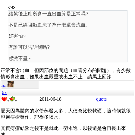
小心
結紮後上廁所會一直出血算是正常嗎?
不是已經阻斷血流了為什麼還會流血.
好害怕~
有誰可以告訴我嗎?
感激不盡~
正常不會出血，但因部位的問題（血管分布的問題），有少數
情形會出血，如果出血嚴重或出血不止，請馬上回診。
eliu
67
2011-06-18
quote
0
0
夏天因為體內的水份蒸發太多，大便會比較乾硬，這時候就很
容易痔瘡發作。記得多喝水。
其實痔瘡結紮之後不是就此一勞永逸，以後還是會再長出來
的。