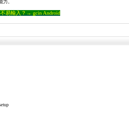
的能力。
輸入？→ gcin Android
etup