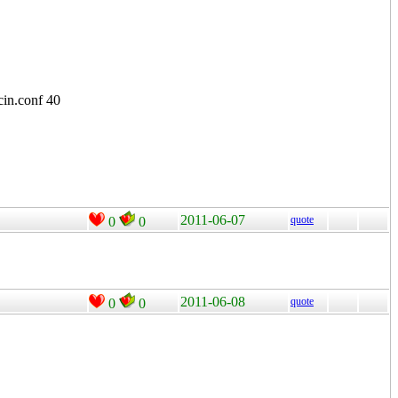
cin.conf 40
2011-06-07
quote
0
0
2011-06-08
quote
0
0