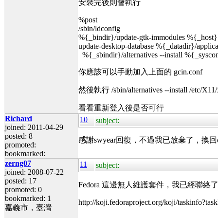
安裝完後則會執行
%post
/sbin/ldconfig
%{_bindir}/update-gtk-immodules %{_host} >
update-desktop-database %{_datadir}/applicat
%{_sbindir}/alternatives --install %{_syscon
你應該可以手動加入上面的 gcin.conf
然後執行 /sbin/alternatives --install /etc/X11/xi
看看重新登入後是否可行
Richard
10
subject:
joined: 2011-04-29
posted: 8
感謝swyear回復，不過我已放棄了，換回
promoted:
bookmarked:
zerng07
11
subject:
joined: 2008-07-22
posted: 17
Fedora 這邊無人維護套件，我已經聯
promoted: 0
bookmarked: 1
http://koji.fedoraproject.org/koji/taskinfo?t
嘉義市，臺灣