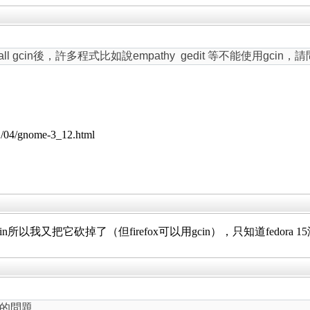
nstall gcin後，許多程式比如說empathy gedit 等不能使用gci
/04/gnome-3_12.html
gcin所以我又把它砍掉了（但firefox可以用gcin），只知道fedora 
e 的問題