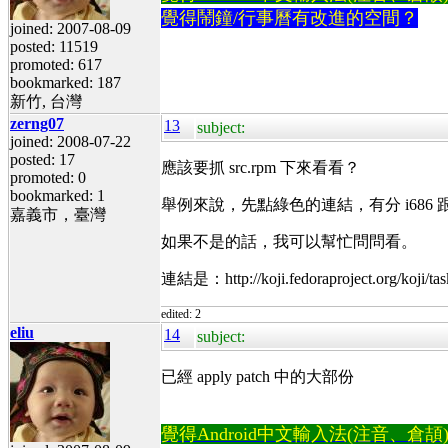
覺得鬧鐘/行事曆有改進的空間？
joined: 2007-08-09
posted: 11519
promoted: 617
bookmarked: 187
新竹, 台灣
zerng07
13
subject:
joined: 2008-07-22
posted: 17
應該要抓 src.rpm 下來看看？
promoted: 0
bookmarked: 1
舉例來說，先點綠色的連結，有分 i686 跟 
嘉義市，臺灣
如果不是的話，我可以幫忙問問看。
連結是：http://koji.fedoraproject.or
edited: 2
eliu
14
subject:
已經 apply patch 中的大部份
覺得Android中文輸入法(注音、倉頡)不易