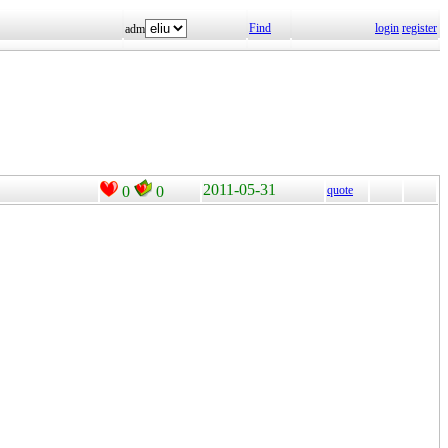
Find
login
register
adm
2011-05-31
0
0
quote