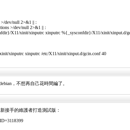
/dev/null 2>&1 || :
ions >/dev/null 2>&1 || :
fdir}/X11/xinit/xinputrc xinputrc %{_sysconfdir}/X11/xinit/xinput.d/g
nit/xinputrc xinputrc /etc/X11/xinit/xinput.d/gcin.conf 40
debian，不想再自己花時間編了。
絡了新接手的維護者打造測試版：
askID=3118399