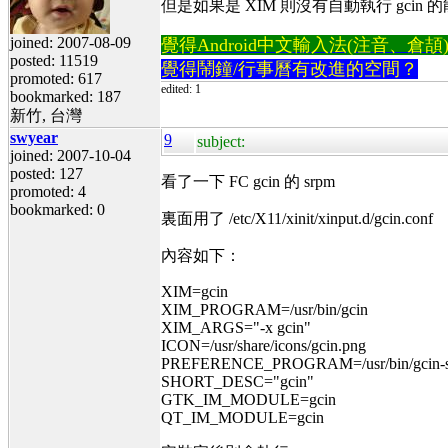
但是如果是 XIM 則沒有自動執行 gcin 
joined: 2007-08-09
覺得Android中文輸入法(注音、倉頡)不易
posted: 11519
覺得鬧鐘/行事曆有改進的空間？
promoted: 617
edited: 1
bookmarked: 187
新竹, 台灣
swyear
9
subject:
joined: 2007-10-04
posted: 127
看了一下 FC gcin 的 srpm
promoted: 4
bookmarked: 0
裏面用了 /etc/X11/xinit/xinput.d/gcin.conf
內容如下：
XIM=gcin
XIM_PROGRAM=/usr/bin/gcin
XIM_ARGS="-x gcin"
ICON=/usr/share/icons/gcin.png
PREFERENCE_PROGRAM=/usr/bin/gcin-s
SHORT_DESC="gcin"
GTK_IM_MODULE=gcin
QT_IM_MODULE=gcin