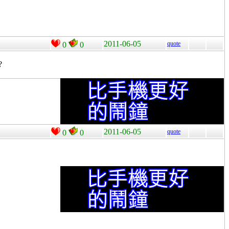
2011-06-05
quote
0
0
?
2011-06-05
quote
0
0