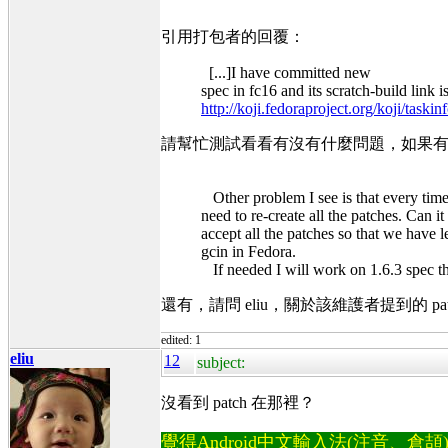
引用打包者的回覆：
[...]I have committed new
spec in fc16 and its scratch-build link is
http://koji.fedoraproject.org/koji/task
請幫忙測試看看有沒有什麼問題，如果
Other problem I see is that every time
need to re-create all the patches. Can i
accept all the patches so that we have 
gcin in Fedora.
If needed I will work on 1.6.3 spec t
還有，請問 eliu，關於該維護者提到的 p
edited: 1
eliu
12
subject:
沒看到 patch 在那裡？
覺得Android中文輸入法(注音、倉頡)不易