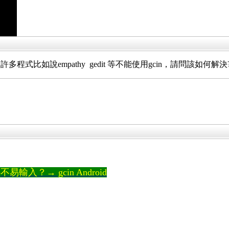
gcin後，許多程式比如說empathy gedit 等不能使用gcin，請問該如何解決
輸入？→ gcin Android