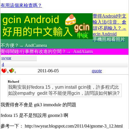
有用這個來檢查嗎？
覺得Android中文
輸入法(注音、倉
頡)不易輸入？→
gcin Android
手機照相看照片
不方便？→ AndCamera
覺得鬧鐘/行事曆有改進的空間？→ AndAlarm
swyear
4
2011-06-05
quote
0
0
Richard
我剛安裝好fedora 15，yum install gcin後，許多程式比
如說empathy gedit 等不能使用gcin，請問該如何解決?
我覺得會不會是 gtk3 immodule 的問題
fedora 15 是不是預設用 gnome3 啊
參考一下： http://swyear.blogspot.com/2011/04/gnome-3_12.html