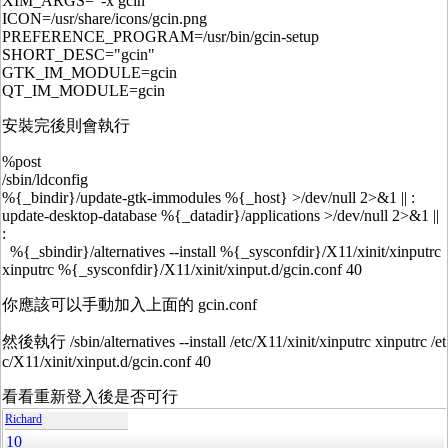
XIM_ARGS="-x gcin"
ICON=/usr/share/icons/gcin.png
PREFERENCE_PROGRAM=/usr/bin/gcin-setup
SHORT_DESC="gcin"
GTK_IM_MODULE=gcin
QT_IM_MODULE=gcin
安裝完後則會執行
%post
/sbin/ldconfig
%{_bindir}/update-gtk-immodules %{_host} >/dev/null 2>&1 || :
update-desktop-database %{_datadir}/applications >/dev/null 2>&1 ||
:
%{_sbindir}/alternatives --install %{_sysconfdir}/X11/xinit/xinputrc
xinputrc %{_sysconfdir}/X11/xinit/xinput.d/gcin.conf 40
你應該可以手動加入上面的 gcin.conf
然後執行 /sbin/alternatives --install /etc/X11/xinit/xinputrc xinputrc /et
c/X11/xinit/xinput.d/gcin.conf 40
看看重新登入後是否可行
Richard
10