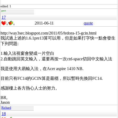
edited: 1
guest
17
2011-06-11
quote
0
0
http://way3sec.blogspot.com/2011/05/fedora-15-gcin.html
我試過上述的1.6.1pre13算可以用，但是如果打字快一點會發生
下列問題:
1.輸入法視窗會變成一片空白
2.自動跳回英文輸入，還要再按一次ctrl-space切回中文輸入法
我是使用大易輸入法，在Acer aspire 1410 NB.
目前只有FC14的GCIN算是最穩，所以暫時先換回FC14.
感謝樓上各方熱心人士的努力。
BR,
Jason
Richard
18