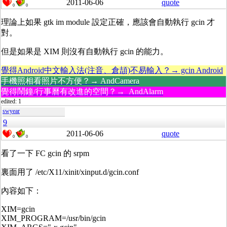
2011-06-06
quote
0
0
理論上如果 gtk im module 設定正確，應該會自動執行 gcin 才
對。
但是如果是 XIM 則沒有自動執行 gcin 的能力。
覺得Android中文輸入法(注音、倉頡)不易輸入？→ gcin Android
手機照相看照片不方便？→ AndCamera
覺得鬧鐘/行事曆有改進的空間？→ AndAlarm
edited: 1
swyear
9
2011-06-06
quote
0
0
看了一下 FC gcin 的 srpm
裏面用了 /etc/X11/xinit/xinput.d/gcin.conf
內容如下：
XIM=gcin
XIM_PROGRAM=/usr/bin/gcin