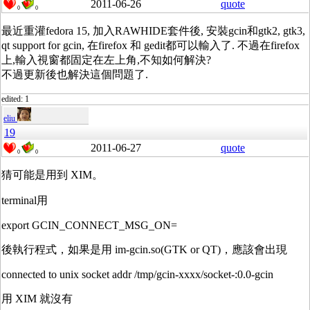
2011-06-26
quote
0
0
最近重灌fedora 15, 加入RAWHIDE套件後, 安裝gcin和gtk2, gtk3,
qt support for gcin, 在firefox 和 gedit都可以輸入了. 不過在firefox
上,輸入視窗都固定在左上角,不知如何解決?
不過更新後也解決這個問題了.
edited: 1
eliu
19
2011-06-27
quote
0
0
猜可能是用到 XIM。
terminal用
export GCIN_CONNECT_MSG_ON=
後執行程式，如果是用 im-gcin.so(GTK or QT)，應該會出現
connected to unix socket addr /tmp/gcin-xxxx/socket-:0.0-gcin
用 XIM 就沒有