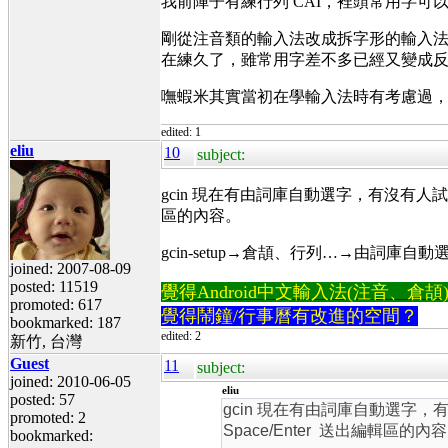
我前陣子有練行列 CAI，裡頭常用字可
剛從注音類的輸入法改成拆字形的輸入法
在練久了，雖常用字差不多已經又變成反
嘸蝦米其實當初在學輸入法時有考慮過
edited: 1
eliu
10
subject:
gcin 現在有由詞庫自動選字，有沒有人
區的內容。
gcin-setup→倉頡、行列…→由詞庫自
joined: 2007-08-09
posted: 11519
覺得Android中文輸入法(注音、倉頡)不易
promoted: 617
覺得鬧鐘/行事曆有改進的空間？
bookmarked: 187
edited: 2
新竹, 台灣
Guest
11
subject:
joined: 2010-06-05
eliu
posted: 57
gcin 現在有由詞庫自動選
promoted: 2
Space/Enter 送出編輯區的內
bookmarked: