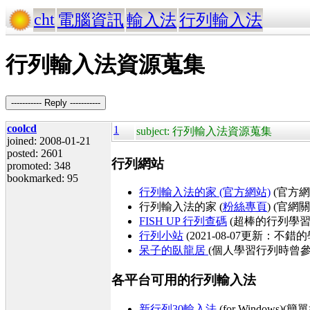
cht
電腦資訊
輸入法
行列輸入法
行列輸入法資源蒐集
----------- Reply -----------
coolcd
1
subject: 行列輸入法資源蒐集
joined: 2008-01-21
posted: 2601
行列網站
promoted: 348
bookmarked: 95
行列輸入法的家 (官方網站)
(官方網站
行列輸入法的家 (
粉絲專頁
) (官
FISH UP 行列查碼
(超棒的行列學
行列小站
(2021-08-07更新
呆子的臥龍居
(個人學習行列時曾參考
各平台可用的行列輸入法
新行列30輸入法
(for Windo