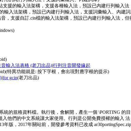
本站支援的輸入法架構，支援各種輸入法，預設已內建行列輸入法
自訂.cin檔的輸入法架構，預設已內建行列輸入法，支援詞彙輸入、內建詞
名鼎鼎的新酷音，支援自訂.cin檔的輸入法架構，預設已內建行列輸
ndows)
oid)
音輸入法表格 (老刀出品)
|
行列注音開發緣起
Android)(特異功能就是: 按下字根，會出現對應字根的提示)
d)
|
for gcin
(老刀出品)
植入中文系統的規格資料檔。執行後，會解開，產生一個 \PORTI
植入他們的中文系統讓大家使用。行列是公開免費授權的輸入 
2017年關站前，開發參考資料已改成 ar30portingSpec.zip，但