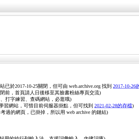
已於2017-10-25關閉，但可由 web.archive.org 找到
2017-10-
網關閉前，首頁請人日後移至其臉書粉絲專頁交流)
習、打字練習、查碼網站，必逛哦)
：不錯的學習網站，可惜目前伺服器掛點，但可找到
2021-02-28的存檔
)
過的網頁，已掛掉，所以用 web archive 的鏈結)
ws)(簡單好用的純行列輸入法，支援詞彙輸入、內建詞庫)