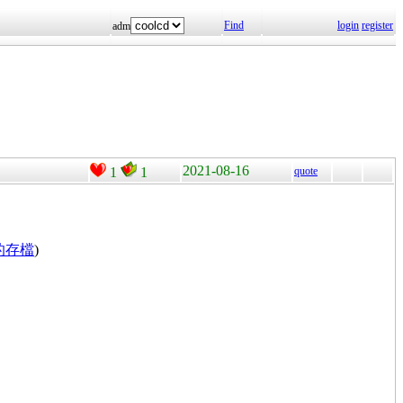
Find
login
register
adm
2021-08-16
1
1
quote
26的存檔
)