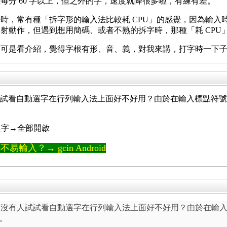
以每分 60 字以上，但之外的字，速度就降很多啦，有練有差。
時，常有種「拆字形的輸入法比較耗 CPU」的感覺，因為輸入
射動作，但遇到想用簡碼、或者不熟的拆字時，那種「耗 CPU
，可是看介紹，覺得字根有形、音、義，對我來講，打字時一下
試試看自動選字在行列輸入法上面好不好用？由於在輸入標點符號後會自
動選字→全部開啟
輸入？→ gcin Android
字，有沒有人試試看自動選字在行列輸入法上面好不好用？由於在
容。