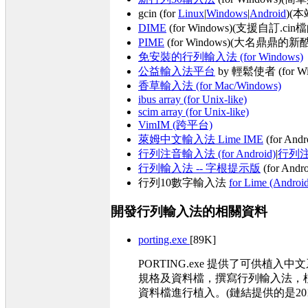
gcin (for
Linux
|
Windows
|
Android
)(
DIME
(for Windows)(支援
PIME
(for Windows)(大
免安裝的行列輸入法 (for Windows)
公益輸入法平台
by 輕鬆使者 (for Wi
香草輸入法 (for Mac/Windows)
ibus array (for Unix-like)
scim array (for Unix-like)
VimIM (跨平台)
萊姆中文輸入法 Lime IME
(for Andr
行列注音輸入法 (for Android)
|
行列注
行列輸入法 -- 字根提示版
(for 
行列10數字輸入法
for Lime (Androi
開發行列輸入法的相關資料
porting.exe
[89K]
PORTING.exe 提供了可供
規格及資料檔，撰寫行列輸入法，
資料檔進行植入。(鏈結提供的是2013年版，