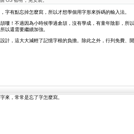
 OS 都有，免安裝。
了，字有點忘掉怎麼寫，所以才想學個用字形來拆碼的輸入法。
倉頡嘍！不過因為小時候學過倉頡，沒有學成，有童年陰影，所
，所以還需要繼續加強。
的設計，這大大減輕了記憶字根的負擔。除此之外，行列免費、
出字來，常常是忘了字怎麼寫。