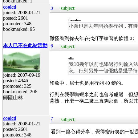
bookmarked: 1
coolcd
5
subject:
joined: 2008-01-21
posted: 2601
freealan
promoted: 348
小弟也是去年開始學行列，有時
bookmarked: 95
難怪看到你去年在找打字練習的軟體 :D
本人已不在此站活動
6
subject:
eliu
我10幾年以前也學過行列輸入
忘。行列另外一個優點是幾乎每個
joined: 2007-09-19
posted: 4946
印象中，居士也是用行列 40 鍵的。
promoted: 325
bookmarked: 206
行列在我學嘸蝦米之前也曾考慮過，但
歸隱山林
背熟，什麼一橫二撇三直鉤那個，所以
coolcd
7
subject:
joined: 2008-01-21
posted: 2601
看到一篇心得分享，覺得蠻好笑的一點
promoted: 348