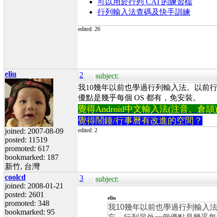
可以用於行列 CAI 的練習檔
行列輸入法查碼及快手訓練
edited: 26
eliu
2
subject:
我10幾年以前也學過行列輸入法。以前
優點是幾乎每個 OS 都有，免安裝。
覺得Android中文輸入法(注音、倉頡)不易
覺得鬧鐘/行事曆有改進的空間？
joined: 2007-08-09
edited: 2
posted: 11519
promoted: 617
bookmarked: 187
新竹, 台灣
coolcd
3
subject:
joined: 2008-01-21
posted: 2601
eliu
promoted: 348
我10幾年以前也學過行列輸入
bookmarked: 95