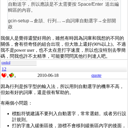
自動送字，所以應該是不太需要按 Space/Enter 送出編
輯區的內容。
gcin-setup→倉頡、行列…→由詞庫自動選字→全部開
啟
我個人是覺得還蠻好用的，雖然有時因為詞庫和我想的不同的
關係，會有些奇怪的組合出現，但大致上還好(90%以上)。不過
我不是power user，也不太在意打字速度，所以也沒特別去學簡
碼，問我也許不太精準，可能要問問其他行列達人吧。
coolcd
12
2010-06-18
quote
0
0
因為行列是拆字型的輸入法，所以用到自動選字的機率不高，
但如有好的詞庫，還是很有幫助的。
有兩個小問題：
標點符號建議不要列入自動選字，常常選錯。或者另行設
計規則。
打的字進入緩衝區後，游標不會移到緩衝區內字的後面，