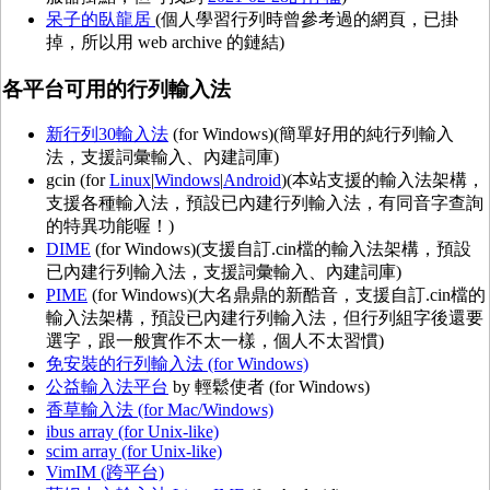
呆子的臥龍居
(個人學習行列時曾參考過的網頁，已掛
掉，所以用 web archive 的鏈結)
各平台可用的行列輸入法
新行列30輸入法
(for Windows)(簡單好用的純行列輸入
法，支援詞彙輸入、內建詞庫)
gcin (for
Linux
|
Windows
|
Android
)(本站支援的輸入法架構，
支援各種輸入法，預設已內建行列輸入法，有同音字查詢
的特異功能喔！)
DIME
(for Windows)(支援自訂.cin檔的輸入法架構，預設
已內建行列輸入法，支援詞彙輸入、內建詞庫)
PIME
(for Windows)(大名鼎鼎的新酷音，支援自訂.cin檔的
輸入法架構，預設已內建行列輸入法，但行列組字後還要
選字，跟一般實作不太一樣，個人不太習慣)
免安裝的行列輸入法 (for Windows)
公益輸入法平台
by 輕鬆使者 (for Windows)
香草輸入法 (for Mac/Windows)
ibus array (for Unix-like)
scim array (for Unix-like)
VimIM (跨平台)