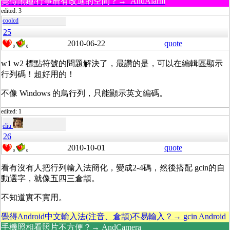
覺得鬧鐘/行事曆有改進的空間？→ AndAlarm
edited: 3
coolcd
25
2010-06-22
quote
0
0
w1 w2 標點符號的問題解決了，最讚的是，可以在編輯區顯示
行列碼！超好用的！
不像 Windows 的鳥行列，只能顯示英文編碼。
edited: 1
eliu
26
2010-10-01
quote
0
0
看有沒有人把行列輸入法簡化，變成2-4碼，然後搭配 gcin的自
動選字，就像五四三倉頡。
不知道實不實用。
覺得Android中文輸入法(注音、倉頡)不易輸入？→ gcin Android
手機照相看照片不方便？→ AndCamera