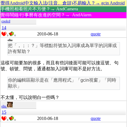
覺得Android中文輸入法(注音、倉頡)不易輸入？→ gcin Android
手機照相看照片不方便？→ AndCamera
覺得鬧鐘/行事曆有改進的空間？→ AndAlarm
coolcd
14
2010-06-18
quote
0
0
eliu
把「，；：？」等標點符號加入詞庫成為單字的詞庫或
許有幫助？
這樣可能要加的很多，而且有些詞後面可能可以接逗號、句
號、頓號、問號，通通都加入詞庫可能不是好方法。
你的編輯區顯示是在「應用程式」「gcin視窗」「同時
顯示」
不太懂，可以說明白一些嗎？
eliu
15
2010-06-18
quote
0
0