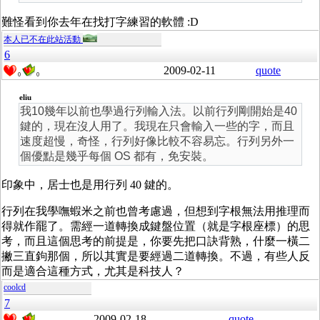
難怪看到你去年在找打字練習的軟體 :D
本人已不在此站活動
6
2009-02-11
quote
0
0
eliu
我10幾年以前也學過行列輸入法。以前行列剛開始是40
鍵的，現在沒人用了。我現在只會輸入一些的字，而且
速度超慢，奇怪，行列好像比較不容易忘。行列另外一
個優點是幾乎每個 OS 都有，免安裝。
印象中，居士也是用行列 40 鍵的。
行列在我學嘸蝦米之前也曾考慮過，但想到字根無法用推理而
得就作罷了。需經一道轉換成鍵盤位置（就是字根座標）的思
考，而且這個思考的前提是，你要先把口訣背熟，什麼一橫二
撇三直鉤那個，所以其實是要經過二道轉換。不過，有些人反
而是適合這種方式，尤其是科技人？
coolcd
7
2009-02-18
quote