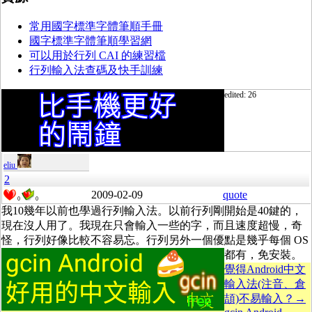
常用國字標準字體筆順手冊
國字標準字體筆順
學習網
可以用於行列 CAI 的練習檔
行列輸入法查碼及快手訓練
edited: 26
eliu
2
2009-02-09
quote
0
0
我10幾年以前也學過行列輸入法。以前行列剛開始是40鍵的，
現在沒人用了。我現在只會輸入一些的字，而且速度超慢，奇
怪，行列好像比較不容易忘。行列另外一個優點是幾乎每個 OS
都有，免安裝。
覺得Android中文
輸入法(注音、倉
頡)不易輸入？→