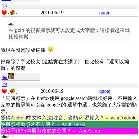
18
2010-06-19
quote
0
0
eliu
在 gcin 的視窗顯示就可以設定成大字體，這樣看起來就
比較輕鬆。
我現在就是設成這樣
好處除了字比較大 (這點實在太讚了)，也比較有「還可以編
輯」的感覺
eliu
19
2010-06-19
quote
0
0
「同時顯示」在 firefox使用 google search時就很好用，不用輸入
完整的搜尋就可以從 google 的 選單中選，也兼顧了大字體的顯
示。
覺得Android中文輸入法(注音、倉頡)不易輸入？→ gcin Android
手機照相看照片不方便？→ AndCamera
覺得鬧鐘/行事曆有改進的空間？→ AndAlarm
edited: 1