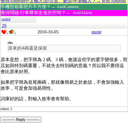
覺得Android中文輸入法(注音、倉頡)不易輸入？→ gcin Android
手機照相看照片不方便？→ AndCamera
覺得鬧鐘/行事曆有改進的空間？→ AndAlarm
coolcd
29
2010-10-05
quote
0
0
eliu
原來的4碼還是保留
原本是想，把字簡為 2 碼、3 碼，會讓這些字的選字變很多，而
且如與特別碼重覆，不就失去特別碼的意義？所以我不覺得這
會比原來好用。
如果把字簡為首尾兩碼，那就像簡易之於倉頡，不會加強輸入
效率，可是會加強易用性。
詞庫好的話，對輸入效率會有幫助。
edited: 2
----------- Reply -----------