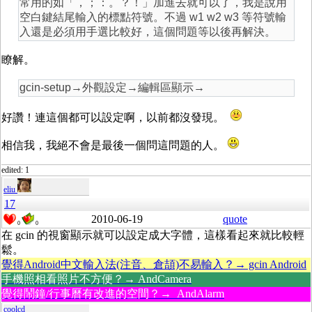
常用的如「，；：。？！」加進去就可以了，我是說用
空白鍵結尾輸入的標點符號。不過 w1 w2 w3 等符號輸
入還是必須用手選比較好，這個問題等以後再解決。
瞭解。
gcin-setup→外觀設定→編輯區顯示→
好讚！連這個都可以設定啊，以前都沒發現。
相信我，我絕不會是最後一個問這問題的人。
edited: 1
eliu
17
2010-06-19
quote
0
0
在 gcin 的視窗顯示就可以設定成大字體，這樣看起來就比較輕
鬆。
覺得Android中文輸入法(注音、倉頡)不易輸入？→ gcin Android
手機照相看照片不方便？→ AndCamera
覺得鬧鐘/行事曆有改進的空間？→ AndAlarm
coolcd