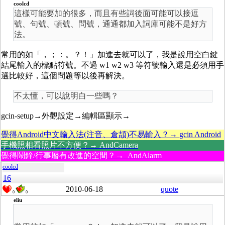
coolcd
這樣可能要加的很多，而且有些詞後面可能可以接逗
號、句號、頓號、問號，通通都加入詞庫可能不是好方
法。
常用的如「，；：。？！」加進去就可以了，我是說用空白鍵
結尾輸入的標點符號。不過 w1 w2 w3 等符號輸入還是必須用手
選比較好，這個問題等以後再解決。
不太懂，可以說明白一些嗎？
gcin-setup→外觀設定→編輯區顯示→
覺得Android中文輸入法(注音、倉頡)不易輸入？→ gcin Android
手機照相看照片不方便？→ AndCamera
覺得鬧鐘/行事曆有改進的空間？→ AndAlarm
coolcd
16
2010-06-18
quote
0
0
eliu