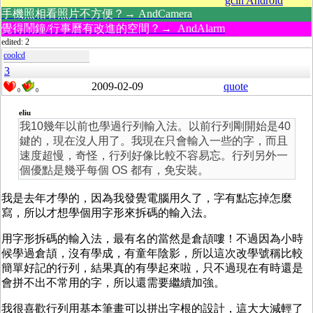
gcin Android
手機照相看照片不方便？→ AndCamera
覺得鬧鐘/行事曆有改進的空間？→ AndAlarm
edited: 2
coolcd
3
2009-02-09
quote
0
0
eliu
我10幾年以前也學過行列輸入法。以前行列剛開始是40
鍵的，現在沒人用了。我現在只會輸入一些的字，而且
速度超慢，奇怪，行列好像比較不容易忘。行列另外一
個優點是幾乎每個 OS 都有，免安裝。
我是去年才學的，因為我發覺電腦用久了，字有點忘掉怎麼
寫，所以才想學個用字形來拆碼的輸入法。
用字形拆碼的輸入法，最有名的當然是倉頡嘍！不過因為小時
候學過倉頡，沒有學成，有童年陰影，所以這次改學號稱比較
簡單好記的行列，結果真的有學起來啦，只不過現在有時還是
會拼不出不常用的字，所以還需要繼續加強。
我很喜歡行列用基本筆畫可以拼出字根的設計，這大大減輕了