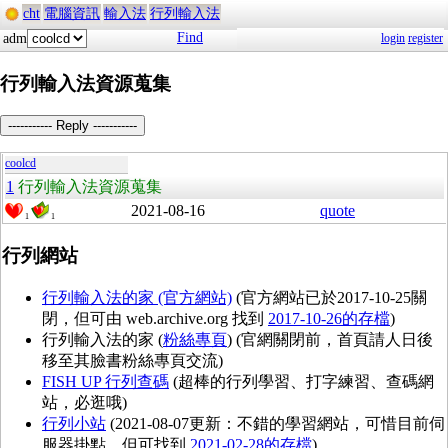
cht
電腦資訊
輸入法
行列輸入法
Find
adm
login
register
行列輸入法資源蒐集
----------- Reply -----------
coolcd
1
行列輸入法資源蒐集
2021-08-16
quote
1
1
行列網站
行列輸入法的家 (官方網站)
(官方網站已於2017-10-25關
閉，但可由 web.archive.org 找到
2017-10-26的存檔
)
行列輸入法的家 (
粉絲專頁
) (官網關閉前，首頁請人日後
移至其臉書粉絲專頁交流)
FISH UP 行列查碼
(超棒的行列學習、打字練習、查碼網
站，必逛哦)
行列小站
(2021-08-07更新：不錯的學習網站，可惜目前伺
服器掛點，但可找到
2021-02-28的存檔
)