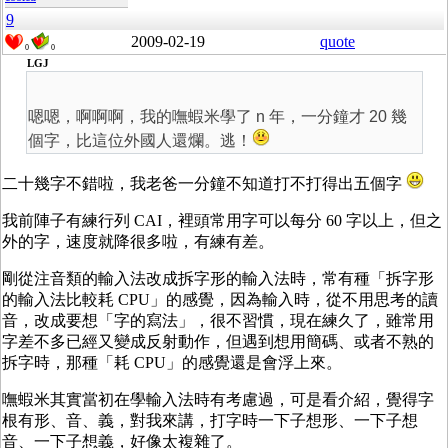
9
2009-02-19
quote
0
0
LGJ
嗯嗯，啊啊啊，我的嘸蝦米學了 n 年，一分鐘才 20 幾
個字，比這位外國人還爛。逃！
二十幾字不錯啦，我老爸一分鐘不知道打不打得出五個字
我前陣子有練行列 CAI，裡頭常用字可以每分 60 字以上，但之
外的字，速度就降很多啦，有練有差。
剛從注音類的輸入法改成拆字形的輸入法時，常有種「拆字形
的輸入法比較耗 CPU」的感覺，因為輸入時，從不用思考的讀
音，改成要想「字的寫法」，很不習慣，現在練久了，雖常用
字差不多已經又變成反射動作，但遇到想用簡碼、或者不熟的
拆字時，那種「耗 CPU」的感覺還是會浮上來。
嘸蝦米其實當初在學輸入法時有考慮過，可是看介紹，覺得字
根有形、音、義，對我來講，打字時一下子想形、一下子想
音、一下子想義，好像太複雜了。