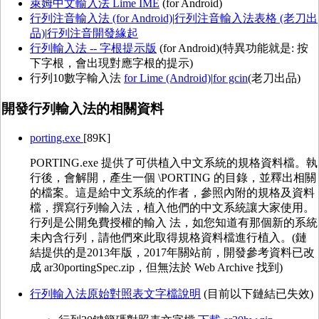
萊姆中文輸入法 Lime IME
(for Android)
行列注音輸入法 (for Android)
|
行列注音輸入法表格 (老刀出
品)
|
行列注音開發緣起
行列輸入法 -- 字根提示版
(for Android)(特異功能就是: 按
下字根，會出現對應字根的提示)
行列10數字輸入法
for Lime (Android)
|
for gcin
(老刀出品)
開發行列輸入法的相關資料
porting.exe
[89K]
PORTING.exe 提供了可供植入中文系統的規格資料檔。執
行後，會解開，產生一個 \PORTING 的目錄，並釋出相關
的檔案。這是給中文系統的作者，參照內附的規格及資料
檔，撰寫行列輸入法，植入他們的中文系統讓大家使用。
行列是公開免費授權的輸入 法，如您知道有那個新的系統
未內含行列，請他們來此取得規格資料檔進行植入。(鏈
結提供的是2013年版，2017年關站前，開發參考資料已改
成 ar30portingSpec.zip，但無法於 Web Archive 找到)
行列輸入法原始對照表文字檔說明
(目前以下鏈結已失效)