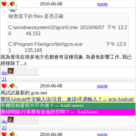
2010-06-08
quote
0
0
"eliu"
檢查底下的 files 是否正確
C:\windows\system32\gcin0.ime 2010/06/07 下午 12:2
0 49,152
C:\Program Files\gcin\bin\gcin.exe 下午 12:3
1 135,168
因為發現在很多地方也都會有這種現象, 為避免影響工作, 我已
經移除了...:(
eliu
21
2010-06-08
quote
0
0
再試試最新的 gcin.msi
覺得Android中文輸入法(注音、倉頡)不易輸入？→ gcin Android
手機照相看照片不方便？→ AndCamera
覺得鬧鐘/行事曆有改進的空間？→ AndAlarm
eliu
22
2010-06-08
quote