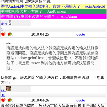
他的地方就可以解決這個問題。
覺得Android中文輸入法(注音、倉頡)不易輸入？→ gcin Android
手機照相看照片不方便？→ AndCamera
覺得鬧鐘/行事曆有改進的空間？→ AndAlarm
老刀
9
2010-04-25
quote
0
0
eliu
有設定成內定的輸入法？我沒設定成內定的輸入法好像
沒這個問題。沒設定成內定的原因是因為設定以後就沒
辦法 update gcin0.ime，會變成使用中。不過我找到解
法了，就是用 move 到其他的地方就可以解決這個問
題。
我是將 gcin 設為內定的輸入法沒錯，套句廣告詞送您：「您真
內行」！
eliu
10
2010-04-26
quote
0
0
這邊試沒你說的問題，改成內定輸入法為 gcin 後用行列輸入法