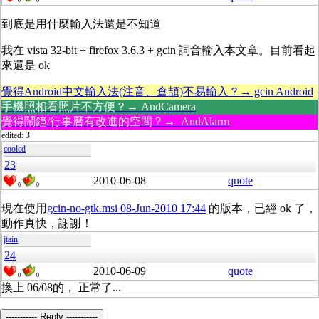
0
0
到底是用什麼輸入法還是不知道
我在 vista 32-bit + firefox 3.6.3 + gcin 詞音輸入本文章。目前看起
來還是 ok
覺得Android中文輸入法(注音、倉頡)不易輸入？→ gcin Android
手機照相看照片不方便？→ AndCamera
覺得鬧鐘/行事曆有改進的空間？→ AndAlarm
edited: 3
coolcd
23
2010-06-08
quote
0
0
現在使用
gcin-no-gtk.msi 08-Jun-2010 17:44
的版本，已經 ok 了，
動作真快，謝謝！
jtain
24
2010-06-09
quote
0
0
換上 06/08的， 正常了...
----------- Reply -----------