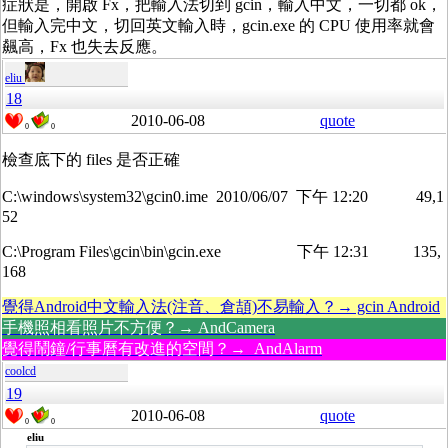
症狀是，開啟 Fx，把輸入法切到 gcin，輸入中文，一切都 ok，
但輸入完中文，切回英文輸入時，gcin.exe 的 CPU 使用率就會
飆高，Fx 也失去反應。
eliu
18
2010-06-08
quote
0
0
檢查底下的 files 是否正確
C:\windows\system32\gcin0.ime 2010/06/07 下午 12:20 49,1
52
C:\Program Files\gcin\bin\gcin.exe 下午 12:31 135,
168
覺得Android中文輸入法(注音、倉頡)不易輸入？→ gcin Android
手機照相看照片不方便？→ AndCamera
覺得鬧鐘/行事曆有改進的空間？→ AndAlarm
coolcd
19
2010-06-08
quote
0
0
eliu