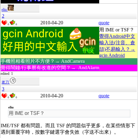
eliu
2
2010-04-20
quote
0
0
用 IME or TSF？
覺得Android中文
輸入法(注音、倉
頡)不易輸入？→
gcin Android
手機照相看照片不方便？→ AndCamera
覺得鬧鐘/行事曆有改進的空間？→ AndAlarm
edited: 1
老刀
3
2010-04-20
quote
0
0
eliu
用 IME or TSF？
IME/TSF 都有問題。而且 TSF 的問題似乎更多，在某些情形下
遇到重覆字時，按數字鍵選字會失效（字送不出來）。