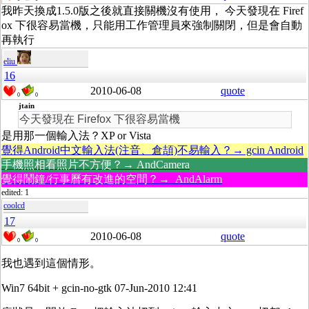
我昨天換成1.5.0版之後就直接關機沒有使用， 今天發現在 Firef
ox 下很容易當機，只能用工作管理員來強制關閉，但是會自動
再執行
eliu
16
2010-06-08
quote
0
0
jtain
今天發現在 Firefox 下很容易當機
是用那一個輸入法？XP or Vista
覺得Android中文輸入法(注音、倉頡)不易輸入？→ gcin Android
手機照相看照片不方便？→ AndCamera
覺得鬧鐘/行事曆有改進的空間？→ AndAlarm
edited: 1
coolcd
17
2010-06-08
quote
0
0
我也遇到這個情形。
Win7 64bit + gcin-no-gtk 07-Jun-2010 12:41