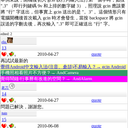
".3" （即行列鍵碼 9v 和上排的數字鍵 3），照理說 gcin 應該要
將 "行" 字送出，但事實上 gcin 送出的是 "。3" 。這個情形只有
電腦開機後首次載入 gcin 時才會發生，當按 backspace 將 gcin
誤送的字刪去後，再次輸入 ".3" 即可正確送出 "行" 字。
edited: 2
eliu
13
2010-04-27
quote
0
0
再試試最新的
覺得Android中文輸入法(注音、倉頡)不易輸入？→ gcin Android
手機照相看照片不方便？→ AndCamera
覺得鬧鐘/行事曆有改進的空間？→ AndAlarm
老刀
14
2010-04-27
quote
0
0
問題已解決，謝謝您。
jtain
15
2010-06-08
quote
0
0