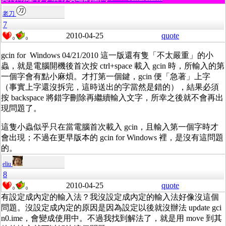
老刀
7
2010-04-25
quote
0
0
gcin for Windows 04/21/2010 這一版還有隻「不太嚴重」的小
蟲，就是電腦開機後首次按 ctrl+space 載入 gcin 時，所輸入的第
一個字會有點小麻煩。才打第一個鍵，gcin 便「急著」上字
（事實上字還沒拆完，這時送出的字當然是錯的），結果必須
按 backspace 將錯字刪除再繼續輸入文字，所幸之後就不會再出
現問題了。
這隻小蟲似乎只在當電腦首次載入 gcin，且輸入第一個字時才
會出現；不過在更早版本的 gcin for Windows 裡，是沒有這問題
的。
eliu
8
2010-04-25
quote
0
0
有設定成內定的輸入法？我沒設定成內定的輸入法好像沒這個
問題。沒設定成內定的原因是因為設定以後就沒辦法 update gci
n0.ime，會變成使用中。不過我找到解法了，就是用 move 到其