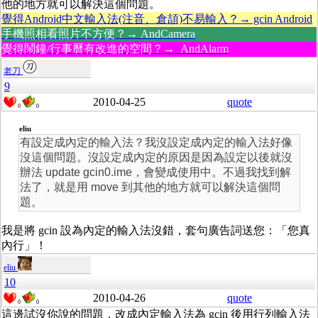
他的地方就可以解決這個問題。
覺得Android中文輸入法(注音、倉頡)不易輸入？→ gcin Android
手機照相看照片不方便？→ AndCamera
覺得鬧鐘/行事曆有改進的空間？→ AndAlarm
老刀
9
2010-04-25
quote
0
0
eliu
有設定成內定的輸入法？我沒設定成內定的輸入法好像
沒這個問題。沒設定成內定的原因是因為設定以後就沒
辦法 update gcin0.ime，會變成使用中。不過我找到解
法了，就是用 move 到其他的地方就可以解決這個問
題。
我是將 gcin 設為內定的輸入法沒錯，套句廣告詞送您：「您真
內行」！
eliu
10
2010-04-26
quote
0
0
這邊試沒你說的問題，改成內定輸入法為 gcin 後用行列輸入法