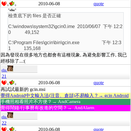
2010-06-08
quote
0
0
"eliu"
檢查底下的 files 是否正確
C:\windows\system32\gcin0.ime 2010/06/07 下午 12:2
0 49,152
C:\Program Files\gcin\bin\gcin.exe 下午 12:3
1 135,168
因為發現在很多地方也都會有這種現象, 為避免影響工作, 我已
經移除了...:(
eliu
21
2010-06-08
quote
0
0
再試試最新的 gcin.msi
覺得Android中文輸入法(注音、倉頡)不易輸入？→ gcin Android
手機照相看照片不方便？→ AndCamera
覺得鬧鐘/行事曆有改進的空間？→ AndAlarm
eliu
22
2010-06-08
quote