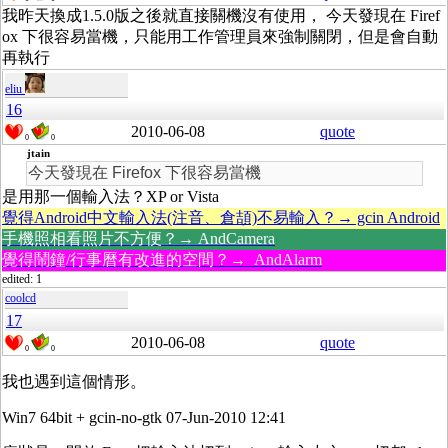
我昨天換成1.5.0版之後就直接關機沒有使用， 今天發現在 Firef
ox 下很容易當機，只能用工作管理員來強制關閉，但是會自動
再執行
eliu
16
2010-06-08
quote
0
0
jtain
今天發現在 Firefox 下很容易當機
是用那一個輸入法？XP or Vista
覺得Android中文輸入法(注音、倉頡)不易輸入？→ gcin Android
手機照相看照片不方便？→ AndCamera
覺得鬧鐘/行事曆有改進的空間？→ AndAlarm
edited: 1
coolcd
17
2010-06-08
quote
0
0
我也遇到這個情形。
Win7 64bit + gcin-no-gtk 07-Jun-2010 12:41