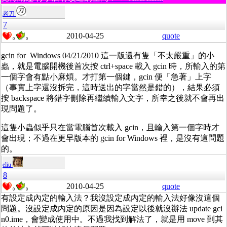
老刀
7
2010-04-25
quote
0
0
gcin for Windows 04/21/2010 這一版還有隻「不太嚴重」的小
蟲，就是電腦開機後首次按 ctrl+space 載入 gcin 時，所輸入的第
一個字會有點小麻煩。才打第一個鍵，gcin 便「急著」上字
（事實上字還沒拆完，這時送出的字當然是錯的），結果必須
按 backspace 將錯字刪除再繼續輸入文字，所幸之後就不會再出
現問題了。
這隻小蟲似乎只在當電腦首次載入 gcin，且輸入第一個字時才
會出現；不過在更早版本的 gcin for Windows 裡，是沒有這問題
的。
eliu
8
2010-04-25
quote
0
0
有設定成內定的輸入法？我沒設定成內定的輸入法好像沒這個
問題。沒設定成內定的原因是因為設定以後就沒辦法 update gci
n0.ime，會變成使用中。不過我找到解法了，就是用 move 到其