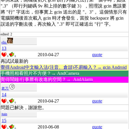
".3" （即行列鍵碼 9v 和上排的數字鍵 3），照理說 gcin 應該要
將 "行" 字送出，但事實上 gcin 送出的是 "。3" 。這個情形只有
電腦開機後首次載入 gcin 時才會發生，當按 backspace 將 gcin
誤送的字刪去後，再次輸入 ".3" 即可正確送出 "行" 字。
edited: 2
eliu
13
2010-04-27
quote
0
0
再試試最新的
覺得Android中文輸入法(注音、倉頡)不易輸入？→ gcin Android
手機照相看照片不方便？→ AndCamera
覺得鬧鐘/行事曆有改進的空間？→ AndAlarm
老刀
14
2010-04-27
quote
0
0
問題已解決，謝謝您。
jtain
15
2010-06-08
quote
0
0