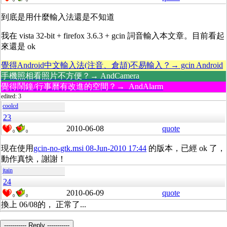
0
0
到底是用什麼輸入法還是不知道
我在 vista 32-bit + firefox 3.6.3 + gcin 詞音輸入本文章。目前看起
來還是 ok
覺得Android中文輸入法(注音、倉頡)不易輸入？→ gcin Android
手機照相看照片不方便？→ AndCamera
覺得鬧鐘/行事曆有改進的空間？→ AndAlarm
edited: 3
coolcd
23
2010-06-08
quote
0
0
現在使用
gcin-no-gtk.msi 08-Jun-2010 17:44
的版本，已經 ok 了，
動作真快，謝謝！
jtain
24
2010-06-09
quote
0
0
換上 06/08的， 正常了...
----------- Reply -----------