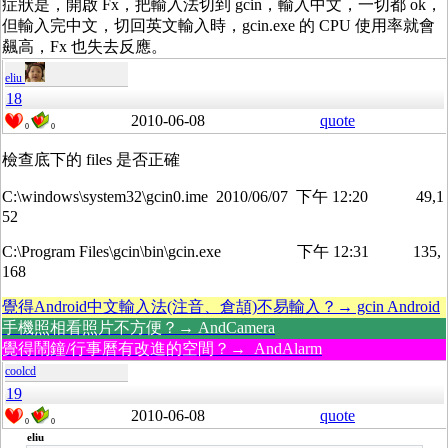
症狀是，開啟 Fx，把輸入法切到 gcin，輸入中文，一切都 ok，
但輸入完中文，切回英文輸入時，gcin.exe 的 CPU 使用率就會
飆高，Fx 也失去反應。
eliu
18
2010-06-08
quote
0
0
檢查底下的 files 是否正確
C:\windows\system32\gcin0.ime 2010/06/07 下午 12:20 49,1
52
C:\Program Files\gcin\bin\gcin.exe 下午 12:31 135,
168
覺得Android中文輸入法(注音、倉頡)不易輸入？→ gcin Android
手機照相看照片不方便？→ AndCamera
覺得鬧鐘/行事曆有改進的空間？→ AndAlarm
coolcd
19
2010-06-08
quote
0
0
eliu