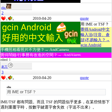
eliu
2
2010-04-20
quote
0
0
用 IME or TSF？
覺得Android中文
輸入法(注音、倉
頡)不易輸入？→
gcin Android
手機照相看照片不方便？→ AndCamera
覺得鬧鐘/行事曆有改進的空間？→ AndAlarm
edited: 1
老刀
3
2010-04-20
quote
0
0
eliu
用 IME or TSF？
IME/TSF 都有問題。而且 TSF 的問題似乎更多，在某些情形下
遇到重覆字時，按數字鍵選字會失效（字送不出來）。