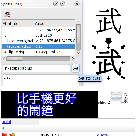
edited: 2
coolcd
3
2009-12-15
quote