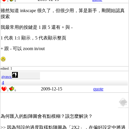
1
0
雖然知道 inkscape 很久了，但很少用，算是新手，剛開始認真
摸索
我最常用的按鍵是 1 跟 5 還有 + 與 -
1 代表 1:1 顯示，5 代表顯示整頁
+ 跟 - 可以 zoom in/out
edited: 1
ziyawu
4
2009-12-15
quote
1
0
為何匯入的點陣圖會有點模糊？該怎麼解決？
>> 因為預設的過度取樣點陣圖為「2X2」，在偏好設定中將過