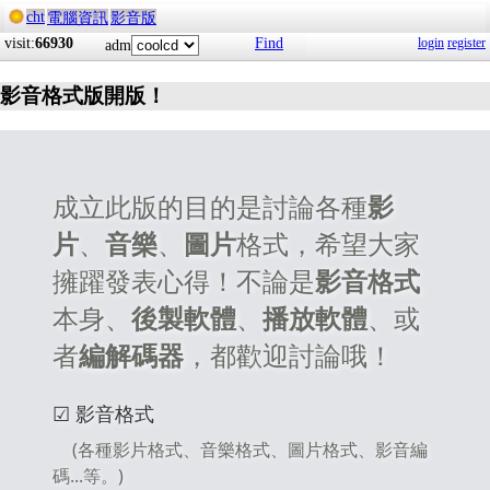
cht
電腦資訊
影音版
visit:
66930
Find
login
register
adm
影音格式版開版！
成立此版的目的是討論各種
影
片
、
音樂
、
圖片
格式，希望大家
擁躍發表心得！不論是
影音格式
本身、
後製軟體
、
播放軟體
、或
者
編解碼器
，都歡迎討論哦！
☑ 影音格式
(各種影片格式、音樂格式、圖片格式、影音編
碼...等。)