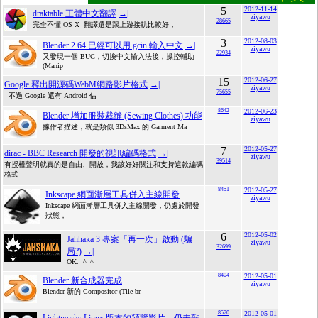
5
2012-11-14
draktable 正體中文翻譯
→|
ziyawu
28665
完全不懂 OS X 翻譯還是跟上游接軌比較好，
3
2012-08-03
Blender 2.64 已經可以用 gcin 輸入中文
→|
ziyawu
22934
又發現一個 BUG，切換中文輸入法後，操控輔助
(Manip
15
2012-06-27
Google 釋出開源碼WebM網路影片格式
→|
ziyawu
75655
不過 Google 還有 Android 佔
8642
2012-06-23
Blender 增加服裝裁縫 (Sewing Clothes) 功能
ziyawu
據作者描述，就是類似 3DsMax 的 Garment Ma
7
2012-05-27
dirac - BBC Research 開發的視訊編碼格式
→|
ziyawu
39514
有授權聲明就真的是自由、開放，我該好好關注和支持這款編碼
格式
8451
2012-05-27
Inkscape 網面漸層工具併入主線開發
ziyawu
Inkscape 網面漸層工具併入主線開發，仍處於開發
狀態，
6
2012-05-02
Jahhaka 3 專案「再一次」啟動 (騙
ziyawu
32699
局?)
→|
OK. ^_^
8404
2012-05-01
Blender 新合成器完成
ziyawu
Blender 新的 Compositor (Tile br
8570
2012-05-01