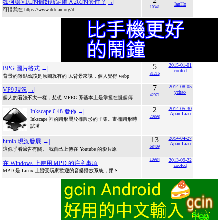
2
如何讓VLC的偏好設定匯入265的套件？
→|
IanHo
10341
可惜我在 https://www.debian.org/d
5
2015-01-01
BPG 圖片格式
→|
coolcd
31216
背景的雜點應該是原圖就有的 以背景來說，個人覺得 webp
7
2014-08-05
VP9 現況
→|
ychao
42971
個人的看法不太一樣，想想 MPEG 系基本上是掌握在幾個傳
2
2014-05-30
Inkscape 0.48 發佈
→|
Apan Liao
20898
Inkscape 裡的圓形屬於橢圓形的子集。畫橢圓形時
試著
13
2014-04-27
html5 現況發展
→|
Apan Liao
68409
這似乎看廣告有關。 我自己上傳在 Youtube 的影片原
10984
2013-09-22
在 Windows 上使用 MPD 的注意事項
coolcd
MPD 是 Linux 上蠻受玩家歡迎的音樂播放系統，採 S