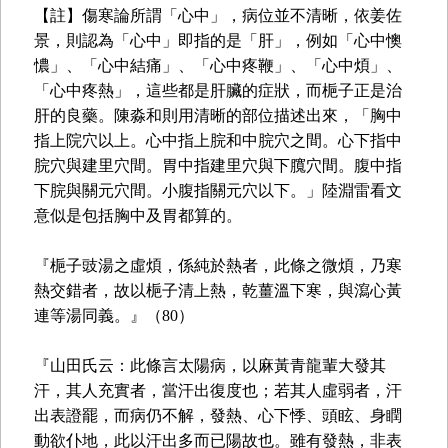
【註】傷寒論所謂「心中」，病位並不清晰，依姜佐
景，則認為「心中」即指的是「肝」，例如「心中懊
憹」、「心中結痛」、「心中疼鞭」、「心中煩」、
「心中疼熱」，這些都是肝臟的症狀，而梔子正是治
肝的良藥。陳淼和則用清晰的部位描述出來，「胸中
指上院穴以上。心中指上脘和中脘穴之間。心下指中
脘穴與建里穴間。胃中指建里穴與下臗穴間。腹中指
下脘與關元穴間。小腹指關元穴以下。」陸淵雷看文
意似是包括胸中及胃都算的。
『梔子豉湯之虛煩，係純於熱者，此條之微煩，乃寒
熱交錯者，故以梔子清上熱，乾薑溫下寒，與瀉心黃
連等湯同義。』（80）
『山田氏云：此條言太陽病，以麻黃青龍輩大發其
汗，其人充實者，當汗出復度也；若其人虛弱者，汗
出表證罷，而病仍不解，發熱、心下悸、頭眩、身瞤
動欲仆地，此以汗出多而已陽故也。雖有發熱，非表