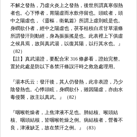
不解之發熱，乃虛火炎上之發熱，後世所謂真寒假熱
者也。心下悸者，胃陽虛而水飲停留也。頭眩者，頭
中之陽虛也，《靈樞．衛氣篇》所謂上虛則眩是也。
身瞤欲仆者，經中之陽虛也，茯苓桂枝白朮甘草湯條
所謂發汗則動經，身為振振搖是也。此表裡上下俱虛
之候具焉，故與真武湯，以復其陽，以行其水也。』
（82）
【註】真武湯證，要配合宋 316 條參看，證始完整。
置於此處是防以下各禁汗條誤汗時之救急處理用。
『湯本氏云：發汗後，其人仍發熱，此非表證，乃少
陰發熱也。心悸頭眩，身瞤欲仆，雖因陽虛，亦由水
毒侵襲，故主以真武。』（82）
『咽喉乾燥者，上焦津液不足也。肺結核、喉頭結
核、咽頭結核，皆咽喉乾燥之例。病結核者，營養不
良，津液缺乏，故在禁汗之例。』（83）