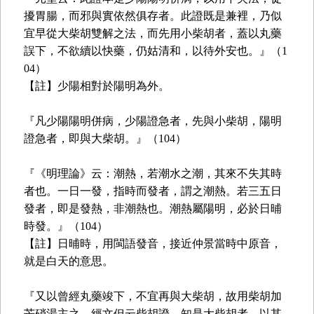
擾胃腸，而邪與實依然俱存者。此證既是兼裡，乃似
宜早從大柴胡雙解之法，而先用小柴胡者，蓋以丸藥
誤下，不欲續以快藥，仍姑清和，以待外安也。』（1
04）
【註】少陽相對於陽明為外。
『凡少陽陽明併病，少陽證急者，先與小柴胡，陽明
證急者，即與大柴胡。』（104）
『《明理論》云：潮熱，若潮水之潮，其來不失其時
者也。一日一發，指時而發者，謂之潮熱。若三五日
發者，即是發熱，非潮熱也。潮熱屬陽明，必於日晡
時發。』（104）
【註】日晡時，用閩語發音，接近仲景當時中原音，
就是白天的意思。
『又以曾經丸藥竣下，不宜再與大柴胡，故用柴胡加
芒硝湯主之。經文但云柴胡證，知是大柴胡者，以其