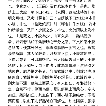
字，宜從而改之，否則下文尚未可攻一句無所照應
也。少腹之少，《玉函》及程應旄本作小，是也。蓋
臍上曰大腹，臍下曰小腹，《素問．藏氣法時論》有
明文可徵。又考《釋名》云：自臍以下曰水腹(今本作
小腹，非也，《格致鏡原》引《釋名》作水腹)，為水
汋所聚也。又曰：少腹之少，小也，比於臍以上為小
也。由是觀之，小訛為少，由來久矣……熱結膀胱
者，邪氣鬱結於下焦膀胱之部分之謂。下文所謂小腹
急結者，便其外候已，非直指膀胱一腑言之也。抵當
湯證所謂，其人發狂者，以熱在下焦，小腹當硬滿，
下血乃愈者，可以相徵也。言太陽病數日不解，小腹
急結，其人如狂，自下血者，此為邪氣結下焦膀胱之
地位也。結乃鬱之甚者。邪氣鬱於頭中，則致頭痛項
痛衄血；鬱於胸中，則致胸悶心煩嘔吐；結於胃中，
則大便不通，穢氣上而乘心，令人如狂。今邪結於下
焦，血氣不行，停而為瘀，是以瘀氣上而乘心，令人
如狂。雖則如狂，其血自下，而小腹不急結者，不需
藥而癒，以血下則邪熱隨血而解也。如太陽病，脈浮