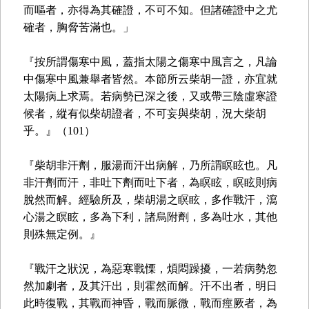
而嘔者，亦得為其確證，不可不知。但諸確證中之尤
確者，胸脅苦滿也。」
『按所謂傷寒中風，蓋指太陽之傷寒中風言之，凡論
中傷寒中風兼舉者皆然。本節所云柴胡一證，亦宜就
太陽病上求焉。若病勢已深之後，又或帶三陰虛寒證
候者，縱有似柴胡證者，不可妄與柴胡，況大柴胡
乎。』（101）
『柴胡非汗劑，服湯而汗出病解，乃所謂瞑眩也。凡
非汗劑而汗，非吐下劑而吐下者，為瞑眩，瞑眩則病
脫然而解。經驗所及，柴胡湯之瞑眩，多作戰汗，瀉
心湯之瞑眩，多為下利，諸烏附劑，多為吐水，其他
則殊無定例。』
『戰汗之狀況，為惡寒戰慄，煩悶躁擾，一若病勢忽
然加劇者，及其汗出，則霍然而解。汗不出者，明日
此時復戰，其戰而神昏，戰而脈微，戰而痙厥者，為