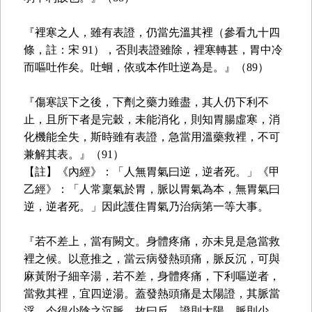
『裡寒之人，雖有表證，仍當先溫其裡（參看九十四
條，註：宋 91），否則表證雖除，裡寒轉甚，胃中冷
而嘔吐作矣。吐蛔，依或本作吐逆為是。』（89）
『傷寒誤下之後，下劑之藥力雖盡，其人仍下利不
止，且所下者是完穀，未能消化，則知胃腸虛寒，消
化機能全失，斯時雖有表證，急當用溫藥救裡，不可
兼解其表。』（91）
【註】《內經》：「人無胃氣曰逆，逆者死。」《甲
乙經》：「人常稟氣於胃，脈以胃氣為本，無胃氣曰
逆，逆者死。」因此護住胃氣乃治病第一等大事。
『若不差上，當有闕文。身體疼痛，亦未見是急當救
裡之候。以意推之，當云病發熱頭痛，脈反沉，可與
麻黃附子細辛湯，若不差，身體疼痛，下利嘔逆者，
當救其裡，宜四逆湯。蓋發熱頭痛是太陽證，其脈當
浮，今得少陰之沉脈，故曰反。證則太陽，脈則少