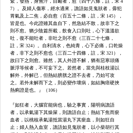
緊，發熱，身無汗，自衄者，愈（四十八條，註，宋 4
7）。及婦人傷寒，經水適來，譫語如見鬼狀者，毋犯
胃氣及上二焦，必自愈（百五十二條，註，宋 145），
皆是也。今此證雖其血自下，然急結不散，故非下之
則不愈。猶少陰篇所載，飲食入口則吐，心下溫溫欲
吐，復不能吐者，非吐之則不愈（三百二十七條，
註，宋 324）。自利清水，色純青，心下必痛，口乾燥
者，非下之則不愈也（三百二十四條，註，宋 321），
故曰下之則愈。雖然，其人外證不解，猶有惡寒頭痛
脈浮等候者，不可妄下之。若然者，當先與桂枝湯以
解外，外解已，但熱結膀胱之證不去者，乃始可攻
之。若外未解而下之，則必變作壞病，如結胸痞硬挾
熱痢證是也。』（106）
『如狂者，大腦官能病也，驗之事實，陽明病譫語
者，以承氣湯下其燥屎，則譫語自止；熱結下焦而瘀
血者，以桃核承氣湯抵當湯丸下其瘀血，則如狂自
止；婦人熱入血室，譫語如見鬼狀者，以小柴胡行其