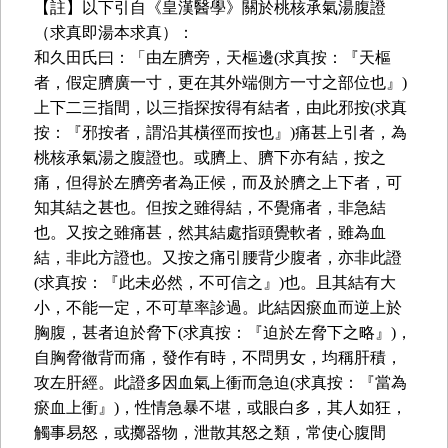
【註】以下引自《皇漢醫學》關於桃核承氣湯腹證
（求真即湯本求真）：
和久田氏曰：「由左臍旁，天樞邊(求真按：『天樞
者，假定臍廣一寸，更在其外端側方一寸之部位也』)
上下二三指間，以三指探按得有結者，由此邪按(求真
按：『邪按者，謂沿其橫徑而按也』)痛甚上引者，為
桃核承氣湯之腹證也。或臍上、臍下亦有結，按之
痛，但得於左臍旁者為正候，而及於臍之上下者，可
知其結之甚也。但按之雖得結，不覺痛者，非急結
也。又按之雖痛甚，然其結處指頭覺軟者，雖為血
結，非此方證也。又按之痛引腰背少腹者，亦非此證
(求真按：『此未必然，不可信之』)也。且其結有大
小，不能一定，不可草率診過。此結因瘀血而逆上於
胸腹，甚者迫於脅下(求真按：『迫於左脅下之略』)，
自胸脅徹背而痛，發作有時，不問男女，均稱肝積，
攻左肝經。此證多因血氣上衝而急迫(求真按：『當為
瘀血上衝』)，性情急暴不堪，或眼白多，其人如狂，
觸事易怒，或擲器物，泄散其怒之類，常使心腹間