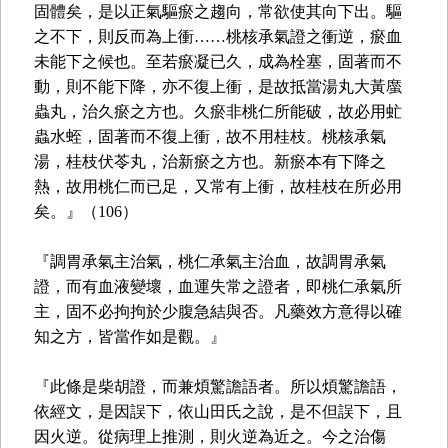
固體矣，是以正氣驅瘀之趨向，常欲使其向下出。驅
之不下，則反而為上衝……桃核承氣證之衝逆，瘀血
未能下之候也。至若瘀凝已久，成為栓塞，固著而不
動，則不能下降，亦不復上衝，是故抵當湯丸大黃䗪
蟲丸，治久瘀之方也。久瘀非桃仁所能破，故必用虻
蟲水蛭，固著而不復上衝，故不用桂枝。桃核承氣
湯，桂枝伏苓丸，治新瘀之方也。新瘀本有下降之
熱，故用桃仁而已足，又常有上衝，故桂枝在所必用
矣。』（106）
『調胃承氣主治氣，桃仁承氣主治血，故調胃承氣
證，而有血液變壞，血運失常之證者，即桃仁承氣所
主，固不必拘拘於少腹急結與否。凡藥效方意得以確
知之方，皆當作如是觀。』
『此條是柴胡證，而兼煩驚譫語者。所以煩驚譫語，
依經文，是因誤下，依山田氏之說，是不但誤下，且
因火逆。從病理上推測，則火逆為近之。今之治傷