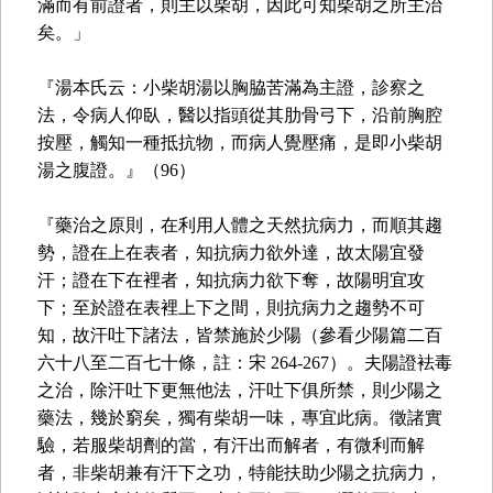
滿而有前證者，則主以柴胡，因此可知柴胡之所主治
矣。」
『湯本氏云：小柴胡湯以胸脇苦滿為主證，診察之
法，令病人仰臥，醫以指頭從其肋骨弓下，沿前胸腔
按壓，觸知一種抵抗物，而病人覺壓痛，是即小柴胡
湯之腹證。』（96）
『藥治之原則，在利用人體之天然抗病力，而順其趨
勢，證在上在表者，知抗病力欲外達，故太陽宜發
汗；證在下在裡者，知抗病力欲下奪，故陽明宜攻
下；至於證在表裡上下之間，則抗病力之趨勢不可
知，故汗吐下諸法，皆禁施於少陽（參看少陽篇二百
六十八至二百七十條，註：宋 264-267）。夫陽證袪毒
之治，除汗吐下更無他法，汗吐下俱所禁，則少陽之
藥法，幾於窮矣，獨有柴胡一味，專宜此病。徵諸實
驗，若服柴胡劑的當，有汗出而解者，有微利而解
者，非柴胡兼有汗下之功，特能扶助少陽之抗病力，