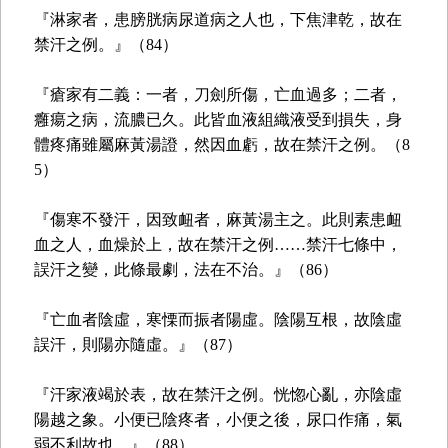
『淋家者，患膀胱病尿道病之人也，下焦津乾，故在
禁汗之例。』（84）
『瘡家有二義：一者，刀劍所傷，亡血過多；二者，
癰瘍之病，流膿已久。此皆血液組織液受到損失，身
體疼痛雖屬麻黃湯證，然因血虧，故在禁汗之例。（8
5）
『傷寒不發汗，因致衄者，麻黃湯主之。此則素患衄
血之人，血燥於上，故在禁汗之例……禁汗七條中，
誤汗之變，此條最劇，法在不治。』（86）
『亡血者陰虛，寒慄而振者陽虛。陰陽互根，故陰虛
誤汗，則陽亦隨虛。』（87）
『汗家液竭於表，故在禁汗之例。恍惚心亂，亦陰虛
陽越之象。小便已陰疼者，小便之後，尿口作痛，氣
弱不利故也。』（88）