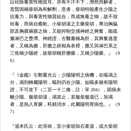
以袪除毒害性物質耳。亦有不汗不下，潛然而解者，
昔賢因稱柴胡為和解劑，意者，柴胡特能產生少陽之
抗毒力，與毒害性物質結合，而成無毒之物，故不假
袪毒，而病自癒歟。小柴胡湯之主藥柴胡，專治胸脇
部及胸膜膈膜之病，又能抑制交感神經之興奮，能疏
滌淋巴之壅滯。神經證，古醫書稱為肝，其興奮過度
者，又稱為膽，肝膽之經相為表裡，膽又與淋巴系之
三焦稱少陽經，故柴胡稱肝膽藥，又稱少陽藥。』（9
6）
『《金鑑》引鄭重光云：少陽陽明之病機，在嘔渴之
分，渴則轉屬陽明，嘔則仍在少陽。如嘔多雖有陽明
證，不可攻下（二百一十二條，註：宋 204），因病未
離少陽。服柴胡湯，渴當止，若服柴服湯已，加渴
者，是熱入胃腑，秏精消水，此屬陽明胃病也。』（9
7）
『湯本氏云：此等病，宜小柴胡加石膏湯，或大柴胡