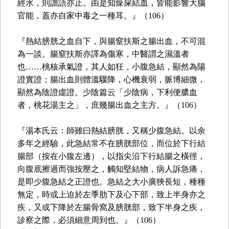
經水，則譫語亦止。由是知燥屎結血，皆能影響大腦
官能，蓋亦自家中毒之一種耳。』（106）
『熱結膀胱之血自下，與腸窒扶斯之腸出血，不可混
為一談。腸窒扶斯亦譯為傷寒，中醫謂之濕溫者
也……桃核承氣證，其人如狂，小腹急結，顯然為陽
證實證；腸出血則體溫驟降，心機衰弱，脈博細微，
顯然為陰證虛證。少陰篇云「少陰病，下利便膿血
者，桃花湯主之」，庶幾腸出血之主方。』（106）
『湯本氏云：師雖曰熱結膀胱，又稱少腹急結。以余
多年之經驗，此急結常不在膀胱部位，而位於下行結
腸部（按在小腹左邊），以指尖沿下行結腸之橫徑，
向腹底擦過而強按壓之，觸知堅結物，病人訴急痛，
是即少腹急結之正證也。急結之大小廣狹長短，種種
無定，時或上迫於左季肋下及心下部，致上半身亦之
疾，又或下降於左腸骨窩及膀胱部，致下半身之疾，
診察之際，必須細意周到也。』（106）