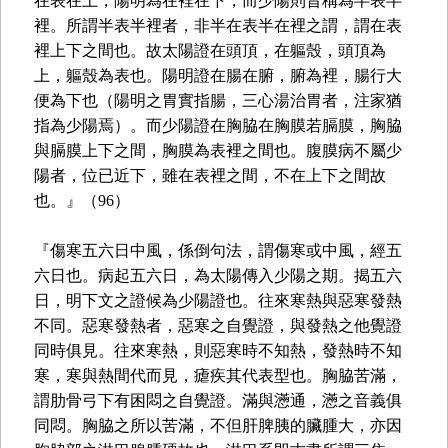
在表在上，陽明為在裡在下，而少陽則昔稱為半表半
裡。所謂半表半裡者，非半在表半在裡之謂，謂在表
裡上下之間也。故太陽證在頭頂，在軀殼，頭頂為
上，軀殼為表也。陽明證在腸在腑，腑為裡，腸行大
便為下也（陽明之胃實指腸，三心湯治胃者，注家猶
指為少陽焉）。而少陽證在胸脇在胸膜若膈膜，胸脇
與膈膜上下之間，胸膜為表裡之間也。腹膜病不屬少
陽者，位已近下，雖在表裡之間，不在上下之間故
也。』（96）
『傷寒五六日中風，係倒句法，謂傷寒或中風，經五
六日也。病起五六日，為太陽傳入少陽之期。揭五六
日，明下文之證候為少陽證也。往來寒熱與惡寒發熱
不同。惡寒發熱者，惡寒之自覺證，與發熱之他覺證
同時俱見。往來寒熱，則惡寒時不知熱，發熱時不知
寒，寒與熱間代而見，瘧疾其代表型也。胸脇苦滿，
謂肋骨弓下有困悶之自覺證。滿與懣通，懣之音義俱
同悶。胸脇之所以苦滿，不但肝脾胰的臟腫大，亦因