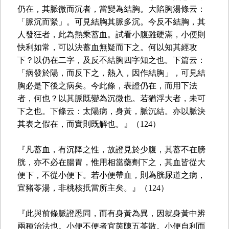
仍在，其脈微而沉者，當變為結胸。大陷胸湯條云：
「脈沉而緊」。可見結胸其脈多沉。今反不結胸，其
人發狂者，此為熱乘蓄血。試看小腹雖硬滿，小便則
快利如常，可以決蓄血無疑而下之。何以知其經攻
下？以仍在二字，及反不結胸四字知之也。下篇云：
「病發於陽，而反下之，熱入，因作結胸」，可見結
胸必是下後之病矣。今此條，表證仍在，而用下法
者，何也？以其脈既變為沉微也。若猶浮大者，未可
下之也。下條云：太陽病，身黃，脈沉結。亦以脈決
其表之假在，而實則既解也。』（124）
『凡蓄血，有沉降之性，故證見於少腹，其蓄不在膀
胱，亦不必在腸胃，惟用相當藥劑下之，其血皆從大
便下，不從小便下。若小便帶血，則為胱尿道之病，
宜豬苓湯，非桃核扺當所主矣。』（124）
『此與前條脈證悉同，而有身黃為異，因就身黃中辨
兩種治法也。小便不便者宜茵陳五苓散。小便自利而