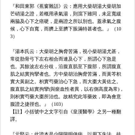
『和田東郭《蕉窗雜話》云：應用大柴胡湯大柴胡加
芒硝湯之證，若概用承氣湯，則瀉下雖同，未足寬緩
兩脇及心下之痞硬，是兩證之所以別也。蓋承氣之腹
候，心下自寬，而臍上至臍下脹滿特甚者也。』（10
3）
『湯本氏云：大柴胡之胸脅苦滿，視小柴胡湯尤甚，
常從肋骨弓下左右相合而連及心下，所謂心下急是
也。其餘波左右分歧，沿腹直肌至下腹部，所謂腹直
肌之結實拘攣者也。方中柴胡治胸脅苦滿，而黃芩枳
實大黃副之。枳實芍藥治心下急，而大棗大黃佐之。
腹直肌之結實拘攣(與瘀血性者異，以右側高度為常)，
則枳實芍藥大棗所治也。故精究此等藥效，即為會意
腹證之捷徑也。』（103）
【註】小括號中之文字引自《皇漢醫學》之另一種翻
譯。
『元堅云：此證本是少陽陽明併病，以用下失法，徒