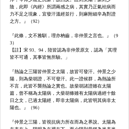
陰，此即《內經》所謂兩感之病，其實乃正氣袪病而
力不足之現象，宜發汗溫經並行，則麻附細辛為對證
之方。』（92）
『此條，文不雅馴，理亦枘齒，非仲景之言也。』（9
3）
【註】宋 93、94，陸皆認為非仲景原文，認為「其理
皆不可通，其事皆無所驗。」
『熱論之三陽皆仲景之太陽，故皆可發汗。仲景之少
陽，則為柴胡證，不可發汗。此一證候群，為熱論所
不言，此皆不襲熱論之實也。故柴胡諸證雖在太陽
篇，曾不稱為太陽病，大柴胡條雖有太陽病過經十餘
日之文，已過太陽經，即非太陽病，此皆明其病非太
陽也。』（96）
『仲景之三陽，皆視抗病力所在而為之界說。太陽為