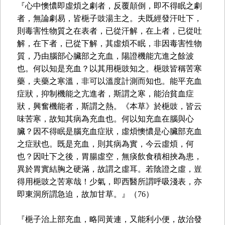
『心中懊憹即虛煩之劇者，反覆顛倒，即不得眠之劇
者，無論劇易，皆梔子豉湯主之。夫既經發汗吐下，
則毒害性物質之在表者，已從汗解，在上者，已從吐
解，在下者，已從下解，其虛煩不眠，非因毒害性物
質，乃由腦部心臟部之充血，陽證機能亢進之餘波
也。何以知是充血？以其用梔豉知之。梔豉皆稱苦寒
藥，夫藥之寒溫，非可以溫度計測而知也。能平充血
症狀，抑制機能之亢進者，斯謂之寒，能治貧血症
狀，興奮機能者，斯謂之熱。《本草》於梔豉，皆云
味苦寒，故知其病為充血也。何以知充血在腦與心
臟？因不得眠是腦充血症狀，虛煩懊憹是心臟部充血
之症狀也。既是充血，則其病為實，今云虛煩，何
也？因吐下之後，胃腸虛空，無痰飲食積相挾為患，
異於胃實結胸之硬滿，故謂之虛耳。若陰證之虛，豈
得用梔豉之苦寒哉！少氣，即西醫所謂呼吸淺表，亦
即東洞所謂急迫，故加甘草。』（76）
『梔子治上部充血，略同黃連，又能利小便，故治發