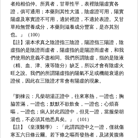
者殆相伯仲。所異者，甘草性平，表裡陰陽虛實各
證，俱可通用；本藥則其性大溫，陰虛證可用，陽實
陽虛及寒實證不可用，適於裡證，不適於表證。又甘
草殆無營養成分，本藥則滋養成分豐富，是亦其別
也。』（100）
【註】湯本求真之陰證指三陰證，陽證指三陽證，陰
虛指的是陰證而虛者，陽虛指的是陽證而虛者，和我
們使用的意義不盡相同。我們所謂陰虛，指的是陰液
（精、血、津、液等陰分）缺乏，所以才會有陰虛火
旺之說。我們的所謂陽虛指的陽氣不足或機能衰退的
證候，因此在三陰證才常會有陽虛的現象。
『劉棟云：凡柴胡湯正證中，往來寒熱，一證也；胸
脇苦滿，一證也；默默不欲飲食，一證也；心煩喜
嘔，一證也；病人於此四證中，但見一證，當服柴胡
湯也，不必須其他悉具矣。』（101）
【註】《皇漢醫學》：「此謂四證中之一證，僅就傷
寒五六日條云爾。若下條之嘔而發熱者，及諸黃腹痛