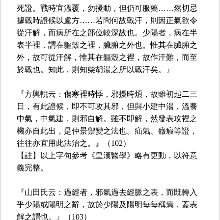
死證。戰時宜溫覆，勿擾動，但仍可服藥……然切忌
據戰時證候以處方……若問何故戰汗，則因正氣欲令
從汗解，而病所在之部位較深故也。少陽者，病在半
表半裡，謂在軀殼之裡，臟腑之外也。惟其在臟腑之
外，故可從汗解，惟其在軀殼之裡，故作汗難，而至
於戰也。知此，則知柴胡湯之所以戰汗矣。』
『方輿輗云：傷寒裡時悸，邪擾時煩，故雖初起二三
日，有此證候，即不可攻其邪，但與小建中湯，溫養
中氣，中氣建，則邪自解。雖不即解，然發表攻裡之
機亦自此出，是仲景禦變之法也。疝氣、癥瘕等證，
往往亦宜用此法治之。』（102）
【註】以上字句參考《皇漢醫學》略有更動，以符意
義完整。
『山田氏云：過經者，邪氣過去經脈之表，而既轉入
乎少陽或陽明之辭，故於少陽及陽明每每稱焉，蓋表
解之謂也。』（103）