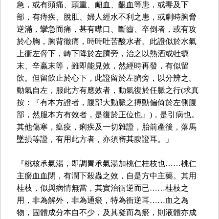
急，或有頭痛、頭重、衄血、齦血等患，或毒及下
部，有痔疾、脫肛、婦人經水不利之患，或劇時胸脅
逆滿，攣急而痛，甚有噤口、斷齒、卒倒者，或有攻
於心胸，胸背徹痛，時時吐苦酸水者。此證似於水氣
上衝左脅下，轉下降於左臍旁，治之以熱酒或牡蠣
末、辛蠃末等，雖即能見效，然經時再發，有似留
飲。但留飲止於心下，此證留於左臍旁，以分辨之。
動氣自左，服此方有應效者，動氣復於任脈之行(求真
按：『有本方證者，腹部大動脈之搏動偏倚於左側腹
部，然服本方有效者，是復於正位也』)，是引病也。
其他傷寒，瘟疫，痢疾及一切雜證，胎前產後，落馬
墜損等證，有用此方者，亦須審其腹證耳。」
『桃核承氣湯，即調胃承氣湯加桃仁桂枝也……桃仁
主瘀血血閉，有潤下殺蟲之效，自是方中主藥。其用
桂枝，似與病情無當，其實治衝逆而已……桂枝之
用，非為解外，非為通瘀，特為衝逆耳……血之為
物，固體成分本自不少，及其凝而為瘀，則液體亦成