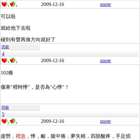
2009-12-16
quote
0
0
可以啦
就給他下去啦
碰到有聲再換方向就好了
恐龍
4
2009-12-16
quote
0
0
102條
傷寒"裡時悸"，是否為"心悸"
?
恐龍
5
2009-12-16
quote
0
0
虛勞，
裡急
，悸，衄，腹中痛，夢失精，四肢酸疼，手足煩