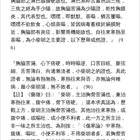
胸脇部之淋巴腺腫硬故也。淋巴系即古書所謂三焦，
三焦之經為手少陽，故胸脇苦滿為少陽證，乾性胸膜
炎，其代表型也。嘿嘿，即默默。喜嘔，猶言屢嘔。
嘿嘿不欲飲食，心煩喜嘔，皆因病毒蓄積於膈膜附
近，胸脇部有炎症，影響胃機能故也。自往來寒熱至
喜嘔，為小柴胡之主要證，以下歷舉或然證。』（9
6）
『胸脇苦滿、心下痞硬，時時嘔逆、口苦目眩、脈弦
細、舌苔薄白、向邊漸淡者，小柴胡之的證也。具此
證者，無論有熱無熱，寒熱往來與否，亦無論何種
病，服小柴胡湯，無不效者。』（96）
【註】《藥徵》曰：「柴胡，主治胸脅苦滿也，兼治
寒熱往來，腹中痛，脅下痞硬。」湯本求真認為：歷
觀上方，柴胡主治胸脅苦滿也。其他治往來寒熱，或
腹中痛，或嘔吐，或小便不利者，此一方之所主治，
非一味之所主治也。為則按：「《傷寒論》中寒熱、
腹痛、嘔吐、小便不利等，不用柴胡者多。若胸脅苦