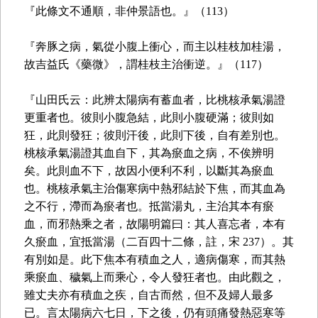
『此條文不通順，非仲景語也。』（113）
『奔豚之病，氣從小腹上衝心，而主以桂枝加桂湯，
故吉益氏《藥微》，謂桂枝主治衝逆。』（117）
『山田氏云：此辨太陽病有蓄血者，比桃核承氣湯證
更重者也。彼則小腹急結，此則小腹硬滿；彼則如
狂，此則發狂；彼則汗後，此則下後，自有差別也。
桃核承氣湯證其血自下，其為瘀血之病，不俟辨明
矣。此則血不下，故因小便利不利，以斷其為瘀血
也。桃核承氣主治傷寒病中熱邪結於下焦，而其血為
之不行，滯而為瘀者也。抵當湯丸，主治其本有瘀
血，而邪熱乘之者，故陽明篇曰：其人喜忘者，本有
久瘀血，宜抵當湯（二百四十二條，註，宋 237）。其
有別如是。此下焦本有積血之人，適病傷寒，而其熱
乘瘀血、穢氣上而乘心，令人發狂者也。由此觀之，
雖丈夫亦有積血之疾，自古而然，但不及婦人最多
已。言太陽病六七日，下之後，仍有頭痛發熱惡寒等