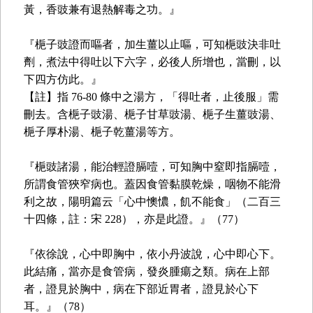
黃，香豉兼有退熱解毒之功。』
『梔子豉證而嘔者，加生薑以止嘔，可知梔豉決非吐
劑，煮法中得吐以下六字，必後人所增也，當刪，以
下四方仿此。』
【註】指 76-80 條中之湯方，「得吐者，止後服」需
刪去。含梔子豉湯、梔子甘草豉湯、梔子生薑豉湯、
梔子厚朴湯、梔子乾薑湯等方。
『梔豉諸湯，能治輕證膈噎，可知胸中窒即指膈噎，
所謂食管狹窄病也。蓋因食管黏膜乾燥，咽物不能滑
利之故，陽明篇云「心中懊憹，飢不能食」（二百三
十四條，註：宋 228），亦是此證。』（77）
『依徐說，心中即胸中，依小丹波說，心中即心下。
此結痛，當亦是食管病，發炎腫瘍之類。病在上部
者，證見於胸中，病在下部近胃者，證見於心下
耳。』（78）