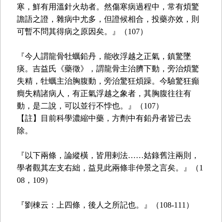
寒，鮮有用溫針火劫者。然傷寒病過程中，常有煩驚
譫語之證，雜病中尤多，但證候相合，投藥亦效，則
可暫不問其得病之原因矣。』（107）
『今人謂龍骨牡蠣鉛丹，能收浮越之正氣，鎮驚墜
痰。吉益氏《藥徵》，謂龍骨主治臍下動，旁治煩驚
失精，牡蠣主治胸腹動，旁治驚狂煩躁。今驗驚狂癲
癎失精諸病人，有正氣浮越之象者，其胸腹往往有
動，是二說，可以並行不悖也。』（107）
【註】目前科學濃縮中藥，方劑中有鉛丹者皆已去
除。
『以下兩條，論縱橫，皆用剌法……姑錄舊注兩則，
學者觀其左支右絀，益見此兩條非仲景之言矣。』（1
08，109）
『劉棟云：上四條，後人之所記也。』（108-111）