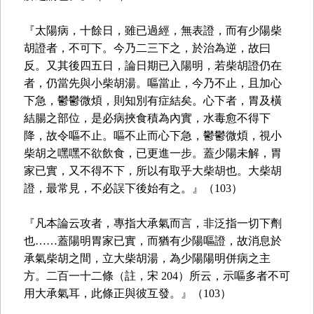
『太陽病，十餘日，雖已過經，無表證，而有少陽柴
胡證者，不可下。今乃二三下之，於治為逆，故曰
反。又其後四五日，論日期已入陽明，若柴胡證仍在
者，仍當先與小柴胡湯。嘔當止，今乃不止，且加心
下急，鬱鬱微煩，則知別有症結矣。心下者，胃及橫
結腸之部位，是必病挾食積為內實，水毒愈不得下
降，故令嘔不止。嘔不止而心下急，鬱鬱微煩，視小
柴胡之嘿嘿不欲飲食，已更進一步。蓋少陽未解，胃
家已實，又不得不下，所以有取乎大柴胡也。大柴胡
證，最常見，不必誤下後始有之。』（103）
『凡本論云攻者，專指大承氣而言，非泛指一切下劑
也……蓋陽明胃家已實，而猶有少陽嘔證，故消息於
承氣柴胡之間，立大柴胡湯，為少陽陽明併病之主
方。二百一十二條（註，宋 204）所云，示嘔多者不可
用大承氣耳，此條正與彼互發。』（103）