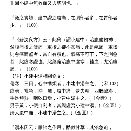
非因小建中無效而又與柴胡也。」
『徵之實驗，建中證之腹痛，在腸部者多，在胃部者
少。』（100）
『《蘇沈良方》云：此藥（謂小建中）治腹痛如神，
然腹痛按之便痛，重按之卻不甚痛，此是氣痛。重按
則愈痛而堅者，當自有積也。氣痛不可下，下之則愈
甚，此虛寒證也。此藥偏治腹中虛寒，補血，尤治腹
痛。』（100）
【註】小建中湯相關條文：
傷寒二三日，心中悸煩者，小建中湯主之。（宋 102）
虛勞，裡急，悸，衄，腹中痛，夢失精，四肢酸疼，
手足煩熱，咽乾口燥，小建中湯主之。(《金匱》)
男子黃，小便自利者，當與虛勞小建中湯。(《金匱》)
婦人腹中痛，小建中湯主之。(《金匱》)
『湯本氏云：膠飴之作用，酷似甘草，其治急迫，二