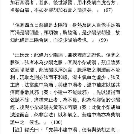
加石膏湯者，甚多。後世派醫，用小柴胡白虎合方，
名柴白湯，不如歹柴胡加石膏之簡捷矣。』（97）
『傷寒四五日惡風是太陽證，身熱及病人自覺手足溫
而渴是陽明證，頸項強，胸脇滿，是少陽柴胡證，故
知此條是三陽合病，而從少陽治者也。』（99）
『汪氏云：此條乃少陽病，兼挾裡虛之證也。傷寒之
脈弦，弦者本為少陽之脈，宜與小柴胡湯，茲但陰脈
弦而陽脈澀，此陰陽以浮沉言，脈浮取之則澀而不流
利，沉取之則亦弦而不和緩。澀主氣血之虛少，弦又
主痛，法當腹中急痛，與建中湯者，溫中補虛以緩其
痛而兼散其邪（案：小建中不能散邪），先以溫補而
弦脈不除，痛猶未止者，為不瘥。此為有邪留於少陽
經，後與小柴胡湯去黃芩加芍藥（案：此從小柴胡加
減法而言，然非定法）以和解之。蓋腹中痛亦為柴胡
證中之一候也。』（100）
【註】錫氏曰：「先與小建中湯，便有與柴胡之意，