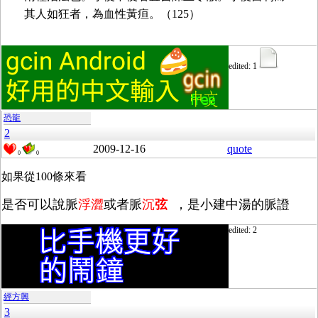
其人如狂者，為血性黃疸。（125）
edited: 1
恐龍
2
2009-12-16
quote
0
0
如果從100條來看
是否可以說脈
浮澀
或者脈
沉
弦
，是小建中湯的脈證
edited: 2
經方興
3