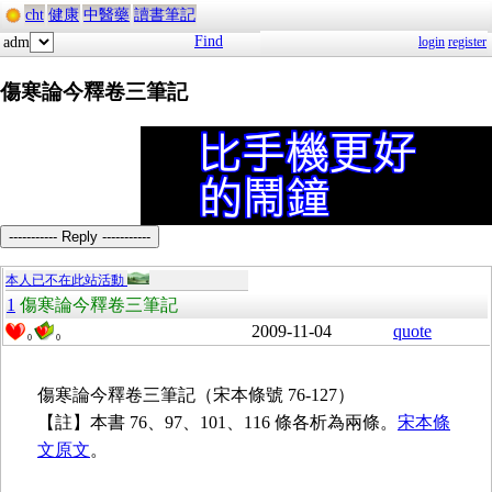
cht
健康
中醫藥
讀書筆記
Find
adm
login
register
傷寒論今釋卷三筆記
----------- Reply -----------
本人已不在此站活動
1
傷寒論今釋卷三筆記
2009-11-04
quote
0
0
傷寒論今釋卷三筆記（宋本條號 76-127）
【註】本書 76、97、101、116 條各析為兩條。
宋本條
文原文
。