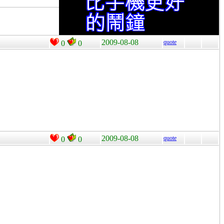
2009-08-08
quote
0
0
2009-08-08
quote
0
0