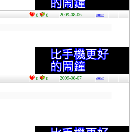
2009-08-06
0
0
quote
2009-08-07
0
0
quote