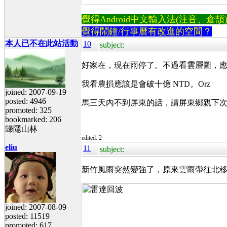
覺得Android中文輸入法(注音、倉頡)不易
覺得鬧鐘/行事曆有改進的空間？
本人已不在此站活動
10
subject:
好家在，現在雨停了。不過看雲層圖，應
我看農損應該是會破十億 NTD。Orz
joined: 2007-09-19
posted: 4946
馬三天內不到屏東的話，請屏東鄉親下
promoted: 325
bookmarked: 206
歸隱山林
edited: 2
eliu
11
subject:
新竹風雨突然變強了，原來雲雨帶往北
joined: 2007-08-09
posted: 11519
promoted: 617