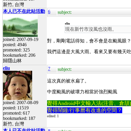
新竹, 台灣
本人已不在此站活動
6
subject:
eliu
現在新竹市沒風也沒雨。
joined: 2007-09-19
對，剛剛電話得知，會不會是在颱風眼
posted: 4946
promoted: 325
我們這邊是大風大雨。看來又要有幾天
bookmarked: 206
歸隱山林
eliu
7
subject:
這次真的被水扁了。
中度颱風的破壞力相當於強烈颱風
joined: 2007-08-09
覺得Android中文輸入法(注音、倉頡)不易
posted: 11519
覺得鬧鐘/行事曆有改進的空間？
promoted: 617
edited: 1
bookmarked: 187
新竹, 台灣
本人已不在此站活動
8