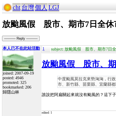
cht
LGJ
台灣
個人
放颱風假 股市、期市7日全休
----------- Reply -----------
本人已不在此站活動
1
subject: 放颱風假 股市、期市7
放颱風假 股市、期
joined: 2007-09-19
posted: 4946
中度颱風莫拉克來勢洶洶，行政
promoted: 325
市、新竹縣、苗栗縣、宜蘭縣都
bookmarked: 206
歸隱山林
誰說把阿扁關起來就沒有颱風的？這下
edited: 1