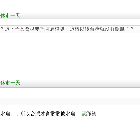
日全休市一天
？這下子又會說要把阿扁槍斃，這樣以後台灣就沒有颱風了？
日全休市一天
「水扁」，所以台灣才會常常被水扁。