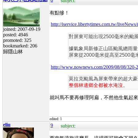
subject:
有點慘！
http://iservice.libertytimes.com.tw/li
joined: 2007-09-19
posted: 4946
對屏東可能出現2500毫米的
promoted: 325
bookmarked: 206
據氣象局新修正山區颱風總雨量預測
歸隱山林
屏東從2000毫米提高至2500毫
http://www.nownews.com/2009/08/08/320-
莫拉克颱風為屏東帶來的超大豪
整個林邊鄉全都被水淹沒
。
就叫馬不要再修理阿扁，不然他生氣起
edited: 1
eliu
9
subject: