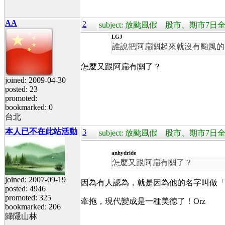
AA
2
subject: 放颱風假 股市、期市7
LGJ
誰說把阿扁關起來就沒有颱風的
怎麼又跟阿扁有關了？
joined: 2009-04-30
posted: 23
promoted:
bookmarked: 0
台北
本人已不在此站活動
3
subject: 放颱風假 股市、期市7
anhydride
怎麼又跟阿扁有關了？
joined: 2007-09-19
因為有人認為，就是因為他的名字叫做
posted: 4946
promoted: 325
牽拖，現代變成是一種美德了！Orz
bookmarked: 206
歸隱山林