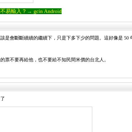
輸入？→ gcin Android
該是會斷斷續續的繼續下，只是下多下少的問題。這好像是 50 
次的票不要再給他，也不要給不知民間米價的台北人。
移了