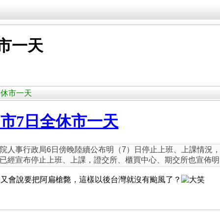
市一天
日全休市一天
市7日全休市一天
院人事行政局6日傍晚陸續公布明（7）日停止上班、上課情況
已經宣布停止上班、上課，證交所、櫃買中心、期交所也宣佈明
子又會說要把阿扁槍斃，這樣以後台灣就沒有颱風了？