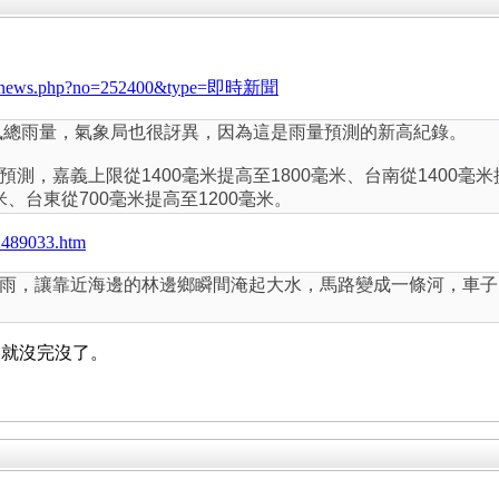
veNews/news.php?no=252400&type=即時新聞
颱風總雨量，氣象局也很訝異，因為這是雨量預測的新高紀錄。
，嘉義上限從1400毫米提高至1800毫米、台南從1400毫米提
米、台東從700毫米提高至1200毫米。
2489033.htm
雨，讓靠近海邊的林邊鄉瞬間淹起大水，馬路變成一條河，車子
來就沒完沒了。