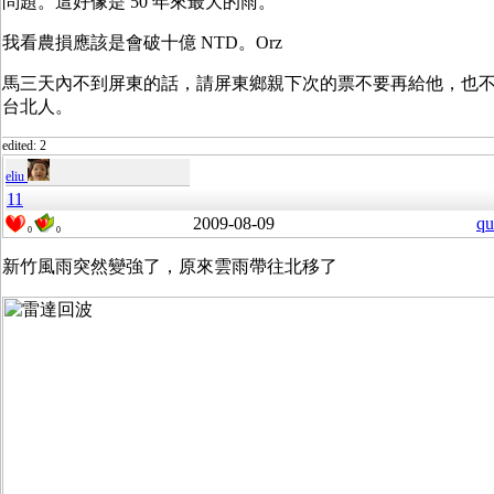
問題。這好像是 50 年來最大的雨。
我看農損應該是會破十億 NTD。Orz
馬三天內不到屏東的話，請屏東鄉親下次的票不要再給他，也
台北人。
edited: 2
eliu
11
2009-08-09
qu
0
0
新竹風雨突然變強了，原來雲雨帶往北移了