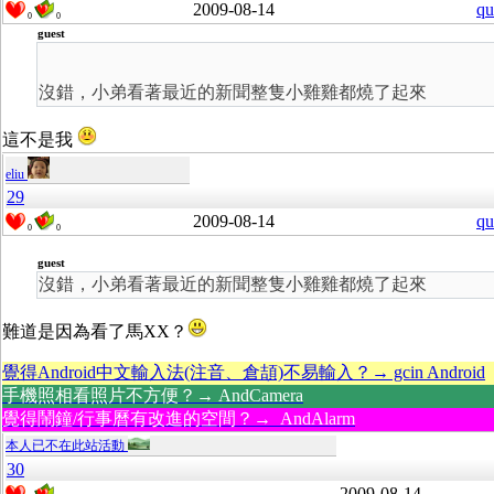
2009-08-14
qu
0
0
guest
沒錯，小弟看著最近的新聞整隻小雞雞都燒了起來
這不是我
eliu
29
2009-08-14
qu
0
0
guest
沒錯，小弟看著最近的新聞整隻小雞雞都燒了起來
難道是因為看了馬XX？
覺得Android中文輸入法(注音、倉頡)不易輸入？→ gcin Android
手機照相看照片不方便？→ AndCamera
覺得鬧鐘/行事曆有改進的空間？→ AndAlarm
本人已不在此站活動
30
2009-08-14