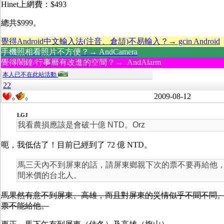
Hinet上網費：$493
總共$999。
覺得Android中文輸入法(注音、倉頡)不易輸入？→ gcin Android
手機照相看照片不方便？→ AndCamera
覺得鬧鐘/行事曆有改進的空間？→ AndAlarm
本人已不在此站活動
22
2009-08-12
0
0
LGJ
我看農損應該是會破十億 NTD。Orz
呃，我低估了！目前已經到了 72 億 NTD。
馬三天內不到屏東的話，請屏東鄉親下次的票不要再給他
間米價的台北人。
馬果然有意不到屏東、高雄，而且對屏東的災情似乎不聞不問
票不能給他。