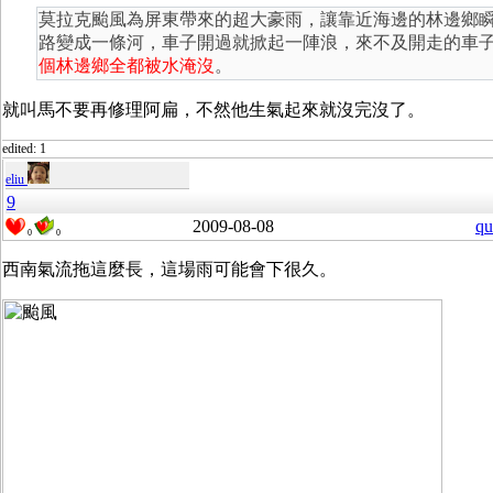
莫拉克颱風為屏東帶來的超大豪雨，讓靠近海邊的林邊鄉
路變成一條河，車子開過就掀起一陣浪，來不及開走的車
個林邊鄉全都被水淹沒
。
就叫馬不要再修理阿扁，不然他生氣起來就沒完沒了。
edited: 1
eliu
9
2009-08-08
qu
0
0
西南氣流拖這麼長，這場雨可能會下很久。