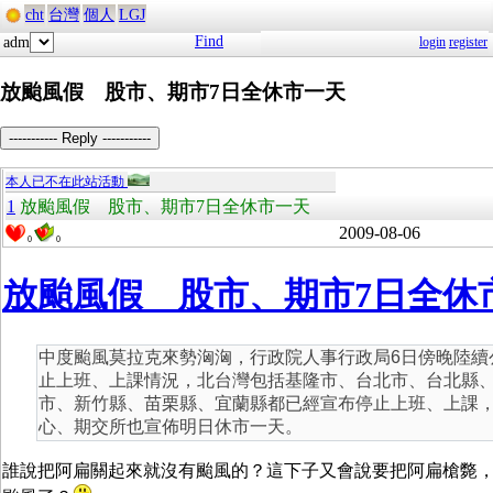
cht
台灣
個人
LGJ
Find
adm
login
register
放颱風假 股市、期市7日全休市一天
----------- Reply -----------
本人已不在此站活動
1
放颱風假 股市、期市7日全休市一天
2009-08-06
0
0
放颱風假 股市、期市7日全休
中度颱風莫拉克來勢洶洶，行政院人事行政局6日傍晚陸續
止上班、上課情況，北台灣包括基隆市、台北市、台北縣
市、新竹縣、苗栗縣、宜蘭縣都已經宣布停止上班、上課
心、期交所也宣佈明日休市一天。
誰說把阿扁關起來就沒有颱風的？這下子又會說要把阿扁槍斃