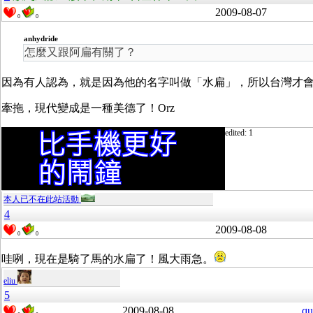
2009-08-07
0
0
anhydride
怎麼又跟阿扁有關了？
因為有人認為，就是因為他的名字叫做「水扁」，所以台灣才
牽拖，現代變成是一種美德了！Orz
edited: 1
本人已不在此站活動
4
2009-08-08
0
0
哇咧，現在是騎了馬的水扁了！風大雨急。
eliu
5
2009-08-08
qu