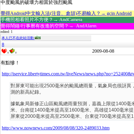
中度颱風的破壞力相當於強烈颱風
覺得Android中文輸入法(注音、倉頡)不易輸入？→ gcin Android
手機照相看照片不方便？→ AndCamera
覺得鬧鐘/行事曆有改進的空間？→ AndAlarm
edited: 1
本人已不在此站活動
8
2009-08-08
0
0
有點慘！
http://iservice.libertytimes.com.tw/liveNews/news.php?no=252
對屏東可能出現2500毫米的颱風總雨量，氣象局也很訝異
測的新高紀錄。
據氣象局新修正山區颱風總雨量預測，嘉義上限從1400毫米
米、台南從1400毫米提高至1600毫米、高雄從1400毫米提
屏東從2000毫米提高至2500毫米、台東從700毫米提高至1
http://www.nownews.com/2009/08/08/320-2489033.htm