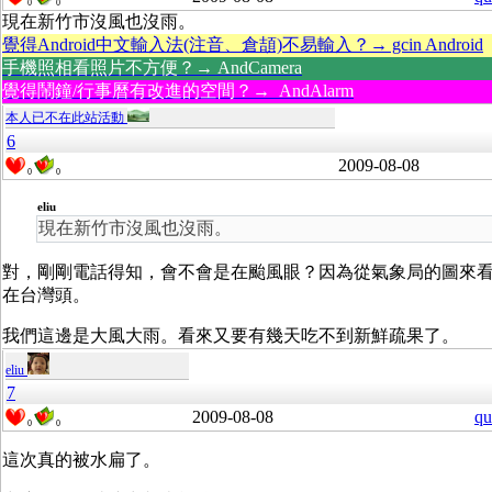
0
0
現在新竹市沒風也沒雨。
覺得Android中文輸入法(注音、倉頡)不易輸入？→ gcin Android
手機照相看照片不方便？→ AndCamera
覺得鬧鐘/行事曆有改進的空間？→ AndAlarm
本人已不在此站活動
6
2009-08-08
0
0
eliu
現在新竹市沒風也沒雨。
對，剛剛電話得知，會不會是在颱風眼？因為從氣象局的圖來
在台灣頭。
我們這邊是大風大雨。看來又要有幾天吃不到新鮮疏果了。
eliu
7
2009-08-08
qu
0
0
這次真的被水扁了。