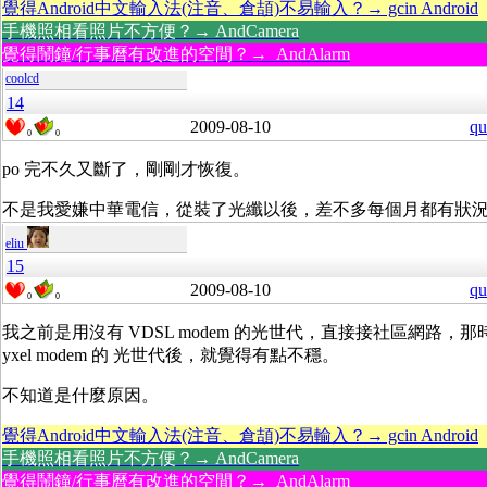
覺得Android中文輸入法(注音、倉頡)不易輸入？→ gcin Android
手機照相看照片不方便？→ AndCamera
覺得鬧鐘/行事曆有改進的空間？→ AndAlarm
coolcd
14
2009-08-10
qu
0
0
po 完不久又斷了，剛剛才恢復。
不是我愛嫌中華電信，從裝了光纖以後，差不多每個月都有狀
eliu
15
2009-08-10
qu
0
0
我之前是用沒有 VDSL modem 的光世代，直接接社區網路，
yxel modem 的 光世代後，就覺得有點不穩。
不知道是什麼原因。
覺得Android中文輸入法(注音、倉頡)不易輸入？→ gcin Android
手機照相看照片不方便？→ AndCamera
覺得鬧鐘/行事曆有改進的空間？→ AndAlarm