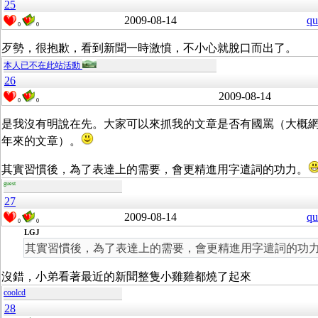
25
2009-08-14
qu
0
0
歹勢，很抱歉，看到新聞一時激憤，不小心就脫口而出了。
本人已不在此站活動
26
2009-08-14
0
0
是我沒有明說在先。大家可以來抓我的文章是否有國罵（大概
年來的文章）。
其實習慣後，為了表達上的需要，會更精進用字遣詞的功力。
guest
27
2009-08-14
qu
0
0
LGJ
其實習慣後，為了表達上的需要，會更精進用字遣詞的功
沒錯，小弟看著最近的新聞整隻小雞雞都燒了起來
coolcd
28