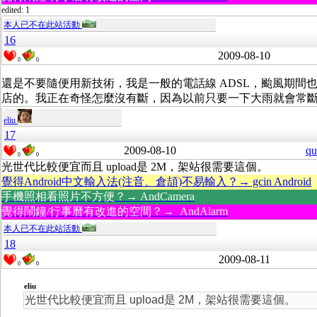
edited: 1
本人已不在此站活動
16
2009-08-10
0
0
還是不要隨便用新技術，我是一般的電話線 ADSL，颱風期間
店的。我正在奇怪怎麼沒有斷，因為以前只要一下大雨就會常
eliu
17
2009-08-10
qu
0
0
光世代比較便宜而且 upload是 2M，架站很需要這個。
覺得Android中文輸入法(注音、倉頡)不易輸入？→ gcin Android
手機照相看照片不方便？→ AndCamera
覺得鬧鐘/行事曆有改進的空間？→ AndAlarm
本人已不在此站活動
18
2009-08-11
0
0
eliu
光世代比較便宜而且 upload是 2M，架站很需要這個。