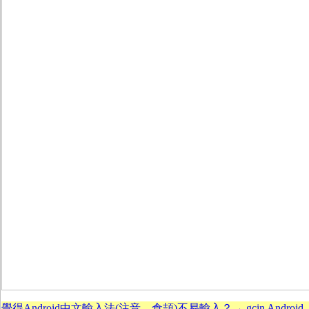
覺得Android中文輸入法(注音、倉頡)不易輸入？→ gcin Android