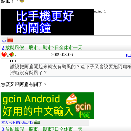
颱風了？
edited: 1
AA
2
放颱風假 股市、期市7日全休市一天
2009-08-06
qu
0
0
LGJ
誰說把阿扁關起來就沒有颱風的？這下子又會說要把阿扁
灣就沒有颱風了？
怎麼又跟阿扁有關了？
本人已不在此站活動
3
放颱風假 股市、期市7日全休市一天