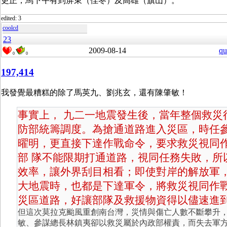
更正，馬下午有到屏東（佳冬）及高雄（旗山）。
edited: 3
coolcd
23
2009-08-14
qu
0
0
197,414
我發覺最糟糕的除了馬英九、劉兆玄，還有陳肇敏！
事實上， 九二一地震發生後，當年整個救災
防部統籌調度。為搶通道路進入災區，時任
曜明，更直接下達作戰命令，要求救災視同
部 隊不能限期打通道路，視同任務失敗，所
效率，讓外界刮目相看；即使對岸的解放軍
大地震時，也都是下達軍令，將救災視同作戰
災區道路，好讓部隊及救援物資得以儘速進
但這次莫拉克颱風重創南台灣，災情與傷亡人數不斷攀升
敏、參謀總長林鎮夷卻以救災屬於內政部權責，而失去軍