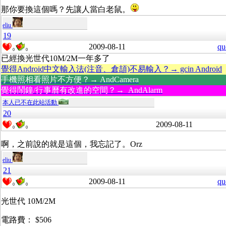
那你要換這個嗎？先讓人當白老鼠。
eliu
19
2009-08-11
qu
0
0
已經換光世代10M/2M一年多了
覺得Android中文輸入法(注音、倉頡)不易輸入？→ gcin Android
手機照相看照片不方便？→ AndCamera
覺得鬧鐘/行事曆有改進的空間？→ AndAlarm
本人已不在此站活動
20
2009-08-11
0
0
啊，之前說的就是這個，我忘記了。Orz
eliu
21
2009-08-11
qu
0
0
光世代 10M/2M
電路費： $506