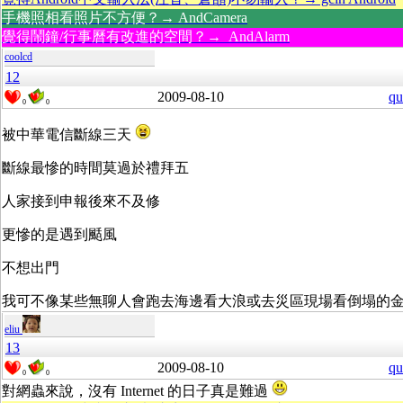
手機照相看照片不方便？→ AndCamera
覺得鬧鐘/行事曆有改進的空間？→ AndAlarm
coolcd
12
2009-08-10
qu
0
0
被中華電信斷線三天
斷線最慘的時間莫過於禮拜五
人家接到申報後來不及修
更慘的是遇到颳風
不想出門
我可不像某些無聊人會跑去海邊看大浪或去災區現場看倒塌的
eliu
13
2009-08-10
qu
0
0
對網蟲來說，沒有 Internet 的日子真是難過