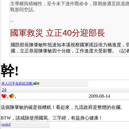
主導權與積極性，至今未下達作戰命令，限期搶通災區道
戰形同空話。
...
國軍救災 立正40分迎部長
國防部長陳肇敏昨抵達知本溪視察國軍搭設倍力橋進度，
擺，立正恭迎陳肇敏四十分鐘，工作進度大受影響。（記
幹!
本人已不在此站活動
24
2009-08-14
0
0
這個陳肇敏的確是很糟糕！看起來，九流政府是整體的在爛。
BTW，請戒除使用國罵、三字經，有益身心健康！
coolcd