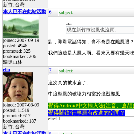
新竹, 台灣
本人已不在此站活動
6
subject:
eliu
現在新竹市沒風也沒雨。
joined: 2007-09-19
對，剛剛電話得知，會不會是在颱風眼
posted: 4946
promoted: 325
我們這邊是大風大雨。看來又要有幾天
bookmarked: 206
歸隱山林
eliu
7
subject:
這次真的被水扁了。
中度颱風的破壞力相當於強烈颱風
joined: 2007-08-09
覺得Android中文輸入法(注音、倉頡)不易
posted: 11519
覺得鬧鐘/行事曆有改進的空間？
promoted: 617
edited: 1
bookmarked: 187
新竹, 台灣
本人已不在此站活動
8