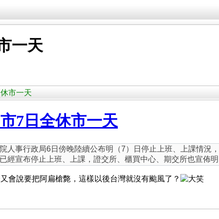
市一天
日全休市一天
市7日全休市一天
院人事行政局6日傍晚陸續公布明（7）日停止上班、上課情況
已經宣布停止上班、上課，證交所、櫃買中心、期交所也宣佈明
子又會說要把阿扁槍斃，這樣以後台灣就沒有颱風了？