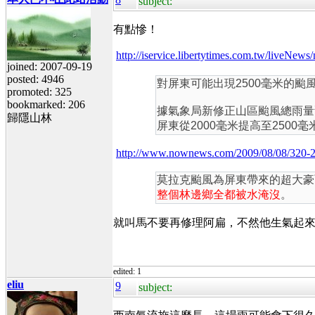
subject:
有點慘！
http://iservice.libertytimes.com.tw/li
joined: 2007-09-19
posted: 4946
對屏東可能出現2500毫米的
promoted: 325
bookmarked: 206
據氣象局新修正山區颱風總雨量預測
歸隱山林
屏東從2000毫米提高至2500毫
http://www.nownews.com/2009/08/08/320-
莫拉克颱風為屏東帶來的超大豪
整個林邊鄉全都被水淹沒
。
就叫馬不要再修理阿扁，不然他生氣起
edited: 1
eliu
9
subject: