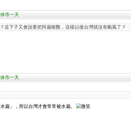
日全休市一天
？這下子又會說要把阿扁槍斃，這樣以後台灣就沒有颱風了？
日全休市一天
「水扁」，所以台灣才會常常被水扁。