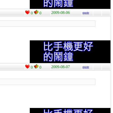
2009-08-06
0
0
quote
2009-08-07
0
0
quote