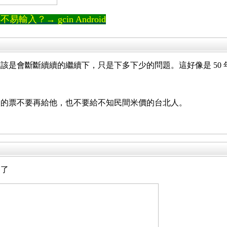
輸入？→ gcin Android
該是會斷斷續續的繼續下，只是下多下少的問題。這好像是 50 
次的票不要再給他，也不要給不知民間米價的台北人。
移了