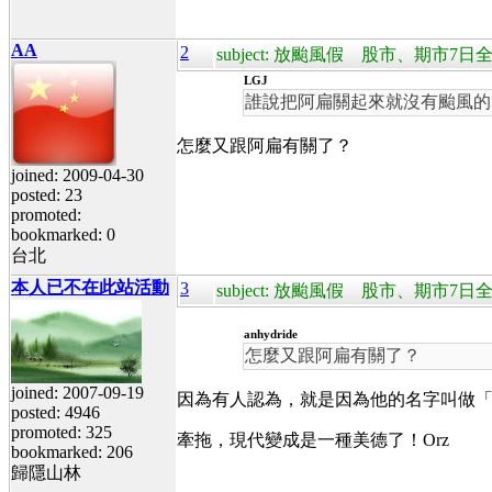
AA
2
subject: 放颱風假 股市、期市7
LGJ
誰說把阿扁關起來就沒有颱風的
怎麼又跟阿扁有關了？
joined: 2009-04-30
posted: 23
promoted:
bookmarked: 0
台北
本人已不在此站活動
3
subject: 放颱風假 股市、期市7
anhydride
怎麼又跟阿扁有關了？
joined: 2007-09-19
因為有人認為，就是因為他的名字叫做
posted: 4946
promoted: 325
牽拖，現代變成是一種美德了！Orz
bookmarked: 206
歸隱山林