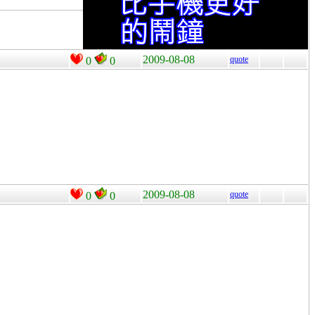
2009-08-08
quote
0
0
2009-08-08
quote
0
0