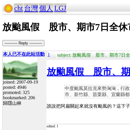
cht
LGJ
台灣
個人
放颱風假 股市、期市7日全休
----------- Reply -----------
本人已不在此站活動
1
subject: 放颱風假 股市、期市7
放颱風假 股市、期
joined: 2007-09-19
posted: 4946
中度颱風莫拉克來勢洶洶，行政
promoted: 325
市、新竹縣、苗栗縣、宜蘭縣都
bookmarked: 206
歸隱山林
誰說把阿扁關起來就沒有颱風的？這下
edited: 1