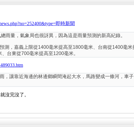
veNews/news.php?no=252400&type=即時新聞
颱風總雨量，氣象局也很訝異，因為這是雨量預測的新高紀錄。
，嘉義上限從1400毫米提高至1800毫米、台南從1400毫米提
米、台東從700毫米提高至1200毫米。
2489033.htm
雨，讓靠近海邊的林邊鄉瞬間淹起大水，馬路變成一條河，車子
來就沒完沒了。