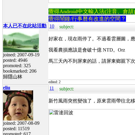
覺得Android中文輸入法(注音、倉頡)不易
覺得鬧鐘/行事曆有改進的空間？
本人已不在此站活動
10
subject:
好家在，現在雨停了。不過看雲層圖，應
我看農損應該是會破十億 NTD。Orz
joined: 2007-09-19
posted: 4946
馬三天內不到屏東的話，請屏東鄉親下
promoted: 325
bookmarked: 206
歸隱山林
edited: 2
eliu
11
subject:
新竹風雨突然變強了，原來雲雨帶往北
joined: 2007-08-09
posted: 11519
promoted: 617