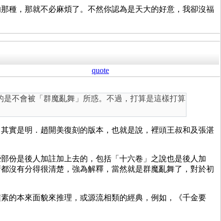
的那種，那就不必麻煩了。不然你認為是天大的好意，我卻沒福
quote
的是不會被「群魔亂舞」所惑。不過，打算是這樣打算
，其實是明．趙開美復刻的版本，也就是說，裡頭王叔和及張湛
些部份是後人加註加上去的，包括「十六卷」之說也是後人加
腑都沒有分得很清楚，強為解釋，當然就是群魔亂舞了，對於初
樸素的本來面貌來推理，或源流相類的經典，例如，《千金要