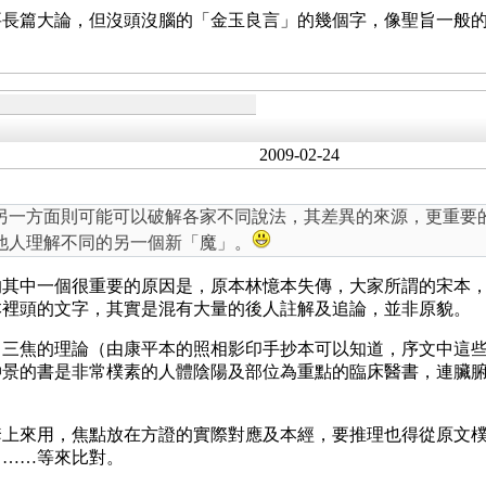
要長篇大論，但沒頭沒腦的「金玉良言」的幾個字，像聖旨一般
2009-02-24
另一方面則可能可以破解各家不同說法，其差異的來源，更重要
他人理解不同的另一個新「魔」。
的其中一個很重要的原因是，原本林憶本失傳，大家所謂的宋本
本裡頭的文字，其實是混有大量的後人註解及追論，並非原貌。
、三焦的理論（由康平本的照相影印手抄本可以知道，序文中這
仲景的書是非常樸素的人體陰陽及部位為重點的臨床醫書，連臟
。
套上來用，焦點放在方證的實際對應及本經，要推理也得從原文
》……等來比對。