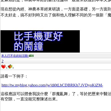
現在想從內經、神農本草經來研讀，一方面是基礎，另一方面
不太好走，搞不好到時又出了個和他人理解不同的另一個新「
本人已不在此站活動
2
0
0
請看一下例子：
http://tw.myblog.yahoo.com/jw!di0tLbCDBRKh7.iVDyoKiZM-
這樣應該可以體會我說什麼「群魔亂舞」了，等於把歷來中醫
有空隙，一直沒能完整陳述出來。