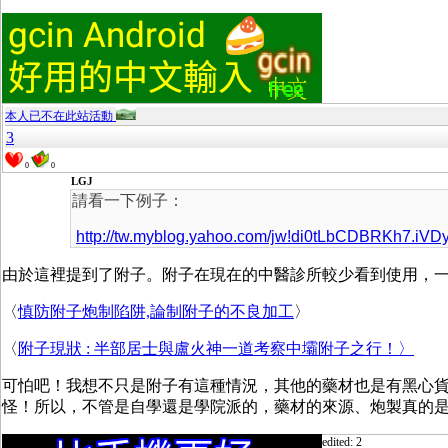
本人已不在此站活動
3
0
0
LGJ
請看一下例子：
http://tw.myblog.yahoo.com/jw!di0tLbCDBRKh7.iVD
由於這裡提到了附子。附子在現在的中醫診所較少看到使用，
〈
慎防附子炮制陷阱,論制附子的不良加工
〉
〈
附子現狀 : 半部居士與盧火神一道考察中壩附子之行！〉
可怕吧！我想不只是附子有這種情況，其他的藥材也是有黑心
怪！所以，不管是自學還是學院派的，藥材的來源、炮製真的
edited: 2