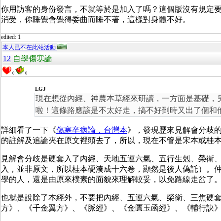
你用訪客的身份發言，不就等於是加入了嗎？這個版沒有規定
消受，你睡覺會覺得委曲而睡不著，這樣對身體不好。
edited: 1
本人已不在此站活動
12
自學傷寒論
0
0
LGJ
現在想從內經、神農本草經來研讀，一方面是基礎，
啦！這條路應該是不太好走，搞不好到時又出了個和
詳細看了一下《
傷寒卒病論．台灣本
》，發現歷來見解會分歧
的註解及追論夾在原文裡頭去了，所以，現在不管是宋本或桂
見解會分歧是硬套入了內經、天地五運六氣、五行生剋、榮衛
入，並非原文，所以桂本硬湊成十六卷，顯然是後人偽託）。
學的人，還是由原來樸素的面貌來理解較妥，以免路線走岔了
也就是說除了本經外，不要把內經、五運六氣、榮衛、三焦硬
方》、《千金翼方》、《脈經》、《金匱玉函經》、《輔行訣