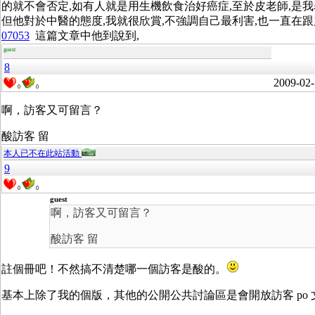
的就不會否定,如有人就是用生機飲食治好癌症,至於皮老師,是我
但他對於中醫的態度,我就很欣賞,不強調自己最利害,也一直在跟
07053
這篇文章中他到說到,
guest
8
2009-02-
0
0
啊，訪客又可留言？
酸訪客 留
本人已不在此站活動
9
0
0
guest
啊，訪客又可留言？
酸訪客 留
註個冊吧！不然搞不清楚哪一個訪客是酸的。
基本上除了我的個版，其他的公開公共討論區是會開放訪客 po