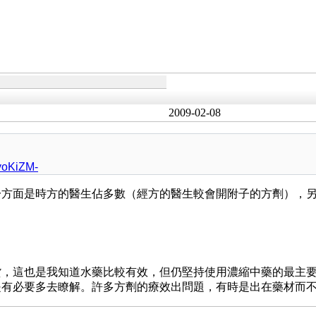
2009-02-08
yoKiZM-
一方面是時方的醫生佔多數（經方的醫生較會開附子的方劑），
貨，這也是我知道水藥比較有效，但仍堅持使用濃縮中藥的最主
是有必要多去瞭解。許多方劑的療效出問題，有時是出在藥材而