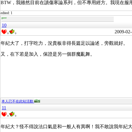
BTW，我雖然目前在讀傷寒論系列，但不專用經方。我現在服
edited: 1
guest
10
2009-02-
0
0
年紀大了，打字吃力，況貴板非得長篇足以論述，旁觀就好。
又，在下若是加入，保證是另一個群魔亂舞。
本人已不在此站活動
11
0
0
年紀大？怪不得說法口氣是和一般人有異啊！我不敢說我年紀