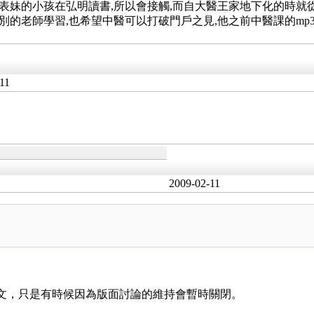
表妹的小孩在弘明讀書,所以會接觸,而自大醫王家地下化的時就從
別的老師學習,也希望中醫可以打破門戶之見,他之前中醫課的mp3
11
2009-02-11
 文，只是有時候因為版面討論的維持會暫時關閉。