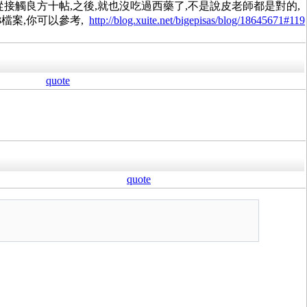
接觸良方十帖,之後,就也沒吃過西藥了,不是說皮老師都是對的,
檔案,你可以參考,
http://blog.xuite.net/bigepisas/blog/18645671#119
quote
quote