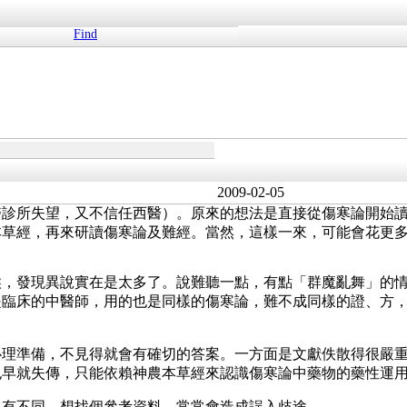
Find
2009-02-05
醫診所失望，又不信任西醫）。原來的想法是直接從傷寒論開始
本草經，再來研讀傷寒論及難經。當然，這樣一來，可能會花更
候，發現異說實在是太多了。說難聽一點，有點「群魔亂舞」的
是臨床的中醫師，用的也是同樣的傷寒論，難不成同樣的證、方
心理準備，不見得就會有確切的答案。一方面是文獻佚散得很嚴
也早就失傳，只能依賴神農本草經來認識傷寒論中藥物的藥性運
多有不同。想找個參考資料，常常會造成誤入歧途。