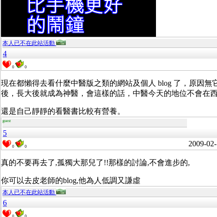
本人已不在此站活動
4
0
0
現在都懶得去看什麼中醫版之類的網站及個人 blog 了，原
後，長大後就成為神醫，會這樣的話，中醫今天的地位不會在
還是自己靜靜的看醫書比較有營養。
guest
5
2009-02-
0
0
真的不要再去了,孤獨大那兒了!!那樣的討論,不會進步的,
你可以去皮老師的blog,他為人低調又謙虛
本人已不在此站活動
6
0
0