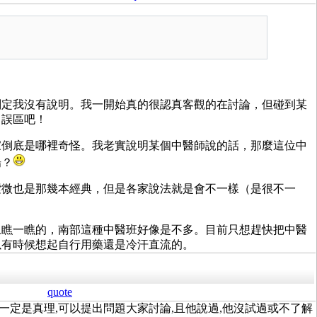
判定我沒有說明。我一開始真的很認真客觀的在討論，但碰到某
日誤區吧！
家倒底是哪裡奇怪。我老實說明某個中醫師說的話，那麼這位中
場？
紫微也是那幾本經典，但是各家說法就是會不一樣（是很不一
上瞧一瞧的，南部這種中醫班好像是不多。目前只想趕快把中醫
以有時候想起自行用藥還是冷汗直流的。
quote
說的不一定是真理,可以提出問題大家討論,且他說過,他沒試過或不了解