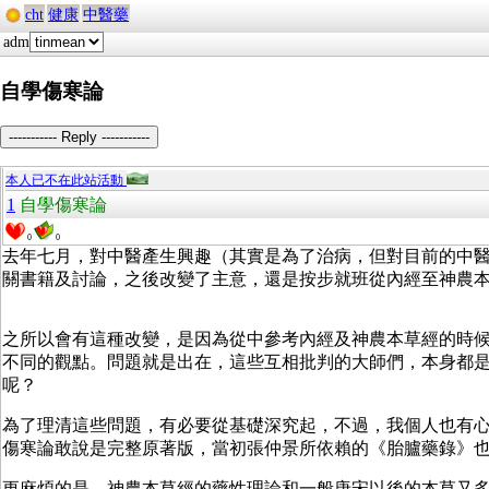
cht
健康
中醫藥
adm
自學傷寒論
----------- Reply -----------
本人已不在此站活動
1
自學傷寒論
0
0
去年七月，對中醫產生興趣（其實是為了治病，但對目前的中
關書籍及討論，之後改變了主意，還是按步就班從內經至神農
之所以會有這種改變，是因為從中參考內經及神農本草經的時
不同的觀點。問題就是出在，這些互相批判的大師們，本身都
呢？
為了理清這些問題，有必要從基礎深究起，不過，我個人也有
傷寒論敢說是完整原著版，當初張仲景所依賴的《胎臚藥錄》
更麻煩的是，神農本草經的藥性理論和一般唐宋以後的本草又