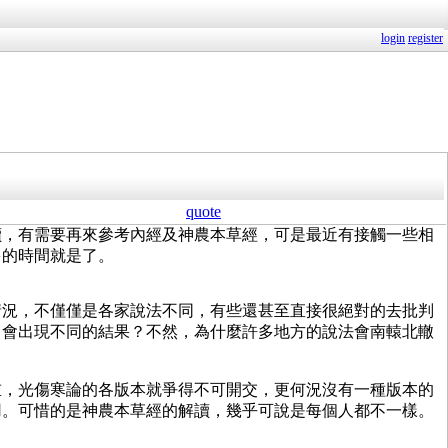
login
register
quote
讀，有需要再來參考內經及神農本草經，可是最近有接觸一些相
多的時間就是了。
情況，不僅僅是各家說法不同，有些還甚至直接很絕對的去批判
，會出現不同的結果？不然，為什麼許多地方的說法會南轅北轍
重，光傷寒論的各版本就爭得不可開交，更何況沒有一種版本的
用。可惜的是神農本草經的解讀，幾乎可說是每個人都不一樣。