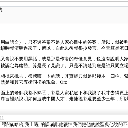
,
是用白話文），只不過答案不是人家心目中的答案，所以，就被
我頓時就清醒過來了，所以，自此以後就很少發言。今天算是流
他又會說不要用黑話，或是那是作者的奇怪意見，也沒有說明人
會被認定為庸醫。算是長了見識了。只是不清楚到底是誰只問立
互相批來批去，很感嘆！卜的話，其實經典就是那幾本，四柱、
然是和其它五術同樣的現象。Orz
檯面上的老師我都不熟悉，都是人家私底下和我說了我才去綱頁
的序言裡頭說明如何速成中醫人才，走捷徑都還要至少三年，所
11
課的jt,哈哈,我上過jt的課,jt說,他很怕我們把他的說聖典他