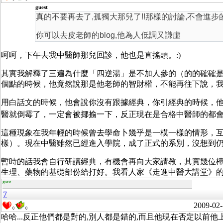
guest
真的不要再去了,孤獨大那兒了!!那樣的討論,不會進步的
你可以去皮老師的blog,他為人低調又謙虛
呵呵，下午去我中醫師那兒回診，他也是直搖頭。:)
其實我解釋了三遍為什麼「四逆湯」是不加人參的（的的確確
個點的時候，他竟然說那是他老師的智財權，不能再往下說，
用白話文的時候，他會說你沒有跟據經典，你引經典的時候，
醫就倒霉了，一定會被揶揄一下，反正現在是合格中醫師的都
這種現象在我年輕的時候曾去學命卜幾乎是一模一樣的情形，
樣）。現在中醫雖然已經進入學院，成了正式的系別，沒想到仍
暫時的話我會自行研讀經典，有機會再向大家請教，其實幾位
生理、藥物的基礎部份給打好。我看人家《走進中醫大講堂》
guest
7
2009-02-
0
0
哈哈...反正他們都是對的,別人都是錯的,而且他現在否定以前他上