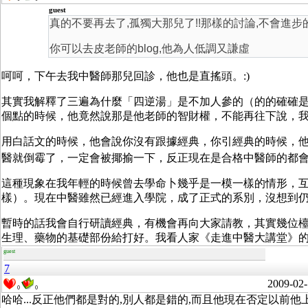
guest
真的不要再去了,孤獨大那兒了!!那樣的討論,不會進步的
你可以去皮老師的blog,他為人低調又謙虛
呵呵，下午去我中醫師那兒回診，他也是直搖頭。:)
其實我解釋了三遍為什麼「四逆湯」是不加人參的（的的確確
個點的時候，他竟然說那是他老師的智財權，不能再往下說，
用白話文的時候，他會說你沒有跟據經典，你引經典的時候，
醫就倒霉了，一定會被揶揄一下，反正現在是合格中醫師的都
這種現象在我年輕的時候曾去學命卜幾乎是一模一樣的情形，
樣）。現在中醫雖然已經進入學院，成了正式的系別，沒想到仍
暫時的話我會自行研讀經典，有機會再向大家請教，其實幾位
生理、藥物的基礎部份給打好。我看人家《走進中醫大講堂》
guest
7
2009-02-
0
0
哈哈...反正他們都是對的,別人都是錯的,而且他現在否定以前他上