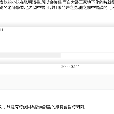
表妹的小孩在弘明讀書,所以會接觸,而自大醫王家地下化的時就從
別的老師學習,也希望中醫可以打破門戶之見,他之前中醫課的mp3
11
2009-02-11
 文，只是有時候因為版面討論的維持會暫時關閉。