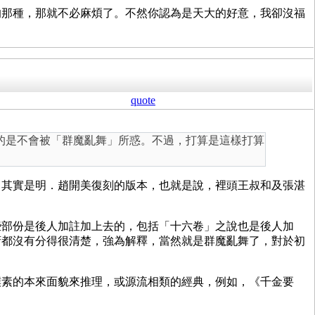
的那種，那就不必麻煩了。不然你認為是天大的好意，我卻沒福
quote
的是不會被「群魔亂舞」所惑。不過，打算是這樣打算
，其實是明．趙開美復刻的版本，也就是說，裡頭王叔和及張湛
些部份是後人加註加上去的，包括「十六卷」之說也是後人加
腑都沒有分得很清楚，強為解釋，當然就是群魔亂舞了，對於初
樸素的本來面貌來推理，或源流相類的經典，例如，《千金要