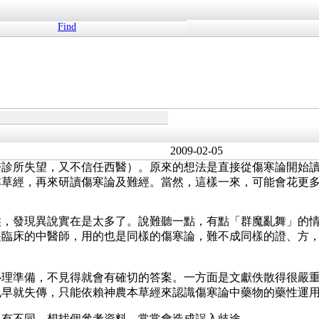
Find
2009-02-05
醫診所失望，又不信任西醫）。原來的想法是直接從傷寒論開始
本草經，再來研讀傷寒論及難經。當然，這樣一來，可能會花更
候，發現異說實在是太多了。說難聽一點，有點「群魔亂舞」的
是臨床的中醫師，用的也是同樣的傷寒論，難不成同樣的證、方
心理準備，不見得就會有確切的答案。一方面是文獻佚散得很嚴
也早就失傳，只能依賴神農本草經來認識傷寒論中藥物的藥性運
多有不同。想找個參考資料，常常會造成誤入歧途。