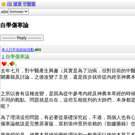
cht
健康
中醫藥
adm
自學傷寒論
----------- Reply -----------
本人已不在此站活動
1
自學傷寒論
0
0
去年七月，對中醫產生興趣（其實是為了治病，但對目前的中
關書籍及討論，之後改變了主意，還是按步就班從內經至神農
之所以會有這種改變，是因為從中參考內經及神農本草經的時
不同的觀點。問題就是出在，這些互相批判的大師們，本身都
呢？
為了理清這些問題，有必要從基礎深究起，不過，我個人也有
傷寒論敢說是完整原著版，當初張仲景所依賴的《胎臚藥錄》
更麻煩的是，神農本草經的藥性理論和一般唐宋以後的本草又