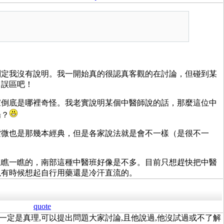
判定我沒有說明。我一開始真的很認真客觀的在討論，但碰到某
日誤區吧！
家倒底是哪裡奇怪。我老實說明某個中醫師說的話，那麼這位中
場？
紫微也是那幾本經典，但是各家說法就是會不一樣（是很不一
上瞧一瞧的，南部這種中醫班好像是不多。目前只想趕快把中醫
以有時候想起自行用藥還是冷汗直流的。
quote
說的不一定是真理,可以提出問題大家討論,且他說過,他沒試過或不了解