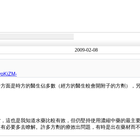
2009-02-08
yoKiZM-
一方面是時方的醫生佔多數（經方的醫生較會開附子的方劑），
貨，這也是我知道水藥比較有效，但仍堅持使用濃縮中藥的最主
是有必要多去瞭解。許多方劑的療效出問題，有時是出在藥材而