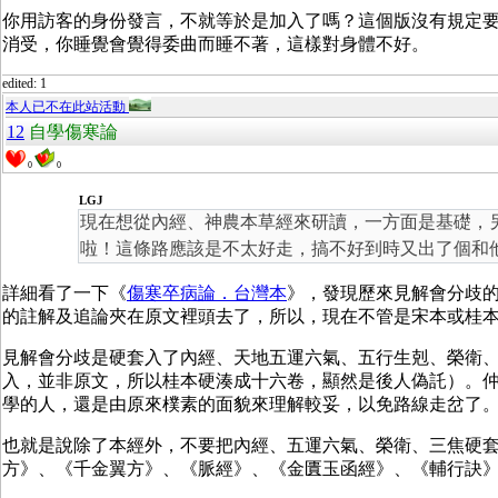
你用訪客的身份發言，不就等於是加入了嗎？這個版沒有規定
消受，你睡覺會覺得委曲而睡不著，這樣對身體不好。
edited: 1
本人已不在此站活動
12
自學傷寒論
0
0
LGJ
現在想從內經、神農本草經來研讀，一方面是基礎，
啦！這條路應該是不太好走，搞不好到時又出了個和
詳細看了一下《
傷寒卒病論．台灣本
》，發現歷來見解會分歧
的註解及追論夾在原文裡頭去了，所以，現在不管是宋本或桂
見解會分歧是硬套入了內經、天地五運六氣、五行生剋、榮衛
入，並非原文，所以桂本硬湊成十六卷，顯然是後人偽託）。
學的人，還是由原來樸素的面貌來理解較妥，以免路線走岔了
也就是說除了本經外，不要把內經、五運六氣、榮衛、三焦硬
方》、《千金翼方》、《脈經》、《金匱玉函經》、《輔行訣