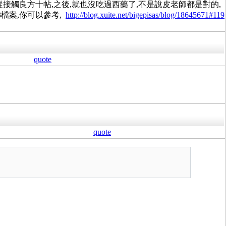
接觸良方十帖,之後,就也沒吃過西藥了,不是說皮老師都是對的,
檔案,你可以參考,
http://blog.xuite.net/bigepisas/blog/18645671#119
quote
quote