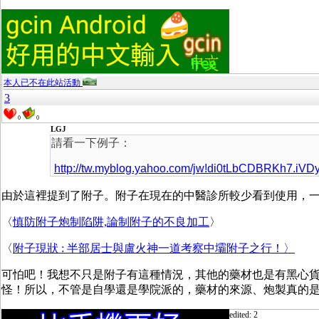
本人已不在此站活動
3
0
0
LGJ
請看一下例子：
http://tw.myblog.yahoo.com/jw!di0tLbCDBRKh7.iVD
由於這裡提到了附子。附子在現在的中醫診所較少看到使用，
〈
慎防附子炮制陷阱,論制附子的不良加工
〉
〈
附子現狀 : 半部居士與盧火神一道考察中壩附子之行！〉
可怕吧！我想不只是附子有這種情況，其他的藥材也是有黑心
怪！所以，不管是自學還是學院派的，藥材的來源、炮製真的
edited: 2