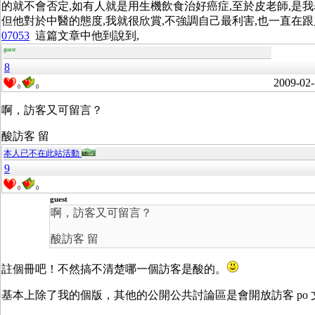
的就不會否定,如有人就是用生機飲食治好癌症,至於皮老師,是我
但他對於中醫的態度,我就很欣賞,不強調自己最利害,也一直在跟
07053
這篇文章中他到說到,
guest
8
2009-02-
0
0
啊，訪客又可留言？
酸訪客 留
本人已不在此站活動
9
0
0
guest
啊，訪客又可留言？
酸訪客 留
註個冊吧！不然搞不清楚哪一個訪客是酸的。
基本上除了我的個版，其他的公開公共討論區是會開放訪客 po