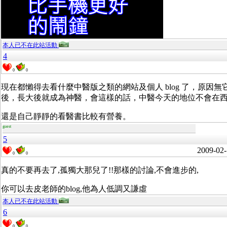
本人已不在此站活動
4
0
0
現在都懶得去看什麼中醫版之類的網站及個人 blog 了，原
後，長大後就成為神醫，會這樣的話，中醫今天的地位不會在
還是自己靜靜的看醫書比較有營養。
guest
5
2009-02-
0
0
真的不要再去了,孤獨大那兒了!!那樣的討論,不會進步的,
你可以去皮老師的blog,他為人低調又謙虛
本人已不在此站活動
6
0
0