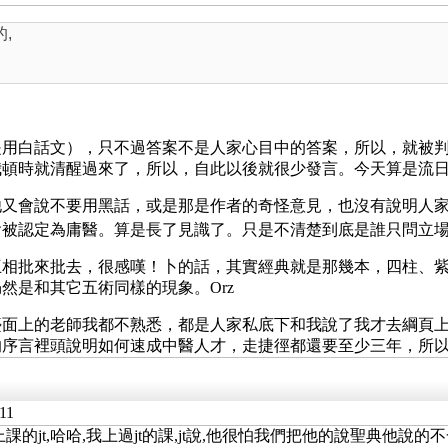
,
是用白話文），只不過答案不是人家心目中的答案，所以，就被
我頓時就清醒過來了，所以，自此以後就很少發言。今天算是流
他又會說不要用黑話，或是那是作者的奇怪意見，也沒有說明人
會被認定為庸醫。算是長了見識了。只是不清楚到底是誰只問立
互相批來批去，很感嘆！卜的話，其實經典就是那幾本，四柱、
然是和其它五術同樣的現象。Orz
檯面上的老師我都不熟悉，都是人家私底下和我說了我才去綱頁
的序言裡頭說明如何速成中醫人才，走捷徑都還要至少三年，所
11
課的jt,哈哈,我上過jt的課,jt說,他很怕我們把他的說聖典他