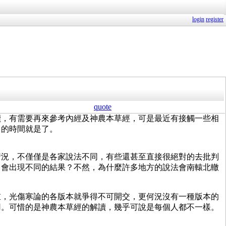
login
register
quote
讀，有需要再來參考內經及神農本草經，可是最近有接觸一些相
多的時間就是了。
情況，不僅僅是各家說法不同，有些還甚至直接很絕對的去批判
，會出現不同的結果？不然，為什麼許多地方的說法會南轅北轍
重，光傷寒論的各版本就爭得不可開交，更何況沒有一種版本的
用。可惜的是神農本草經的解讀，幾乎可說是每個人都不一樣。