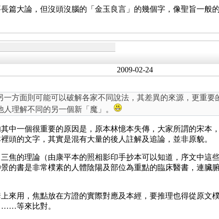
要長篇大論，但沒頭沒腦的「金玉良言」的幾個字，像聖旨一般
2009-02-24
另一方面則可能可以破解各家不同說法，其差異的來源，更重要
他人理解不同的另一個新「魔」。
的其中一個很重要的原因是，原本林憶本失傳，大家所謂的宋本
本裡頭的文字，其實是混有大量的後人註解及追論，並非原貌。
、三焦的理論（由康平本的照相影印手抄本可以知道，序文中這
仲景的書是非常樸素的人體陰陽及部位為重點的臨床醫書，連臟
。
套上來用，焦點放在方證的實際對應及本經，要推理也得從原文
》……等來比對。