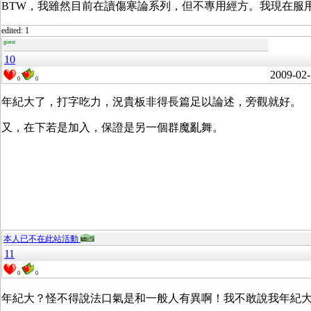
BTW，我雖然目前在讀傷寒論系列，但不專用經方。我現在服
edited: 1
guest
10
2009-02-
0
0
年紀大了，打字吃力，況貴板非得長篇足以論述，旁觀就好。
又，在下若是加入，保證是另一個群魔亂舞。
本人已不在此站活動
11
0
0
年紀大？怪不得說法口氣是和一般人有異啊！我不敢說我年紀