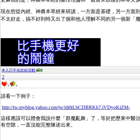
現在想從內經、神農本草經來研讀，一方面是基礎，另一方面
不太好走，搞不好到時又出了個和他人理解不同的另一個新「
本人已不在此站活動
2
0
0
請看一下例子：
http://tw.myblog.yahoo.com/jw!di0tLbCDBRKh7.iVDyoKiZM-
這樣應該可以體會我說什麼「群魔亂舞」了，等於把歷來中醫
有空隙，一直沒能完整陳述出來。