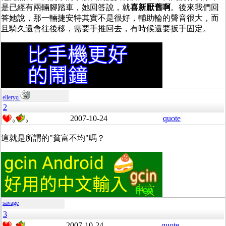
是已經有兩輛腳踏車，她回答說，就
喜新厭舊啊
。後來我們回
答她說，那一輛捷安特其實不是很好，輔助輪的聲音很大，而
且騎久還會往後移，需要手推回去，有時候還要扳手固定。
elleryq
2
2007-10-24
quote
0
0
這就是所謂的"貧富不均"嗎？
savage
3
2007-10-24
quote