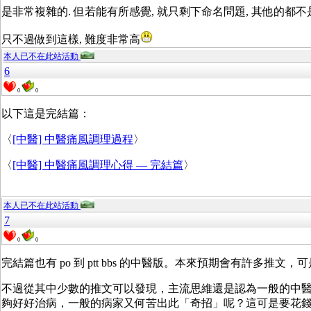
是非常複雜的. 但若能有所感覺, 就只剩下命名問題, 其他的都
只不過做到這樣, 難度非常高
本人已不在此站活動
6
0
0
以下這是完結篇：
〈
[中醫] 中醫痛風調理過程
〉
〈
[中醫] 中醫痛風調理心得 — 完結篇
〉
本人已不在此站活動
7
0
0
完結篇也有 po 到 ptt bbs 的中醫版。本來預期會有許多推文
不過從其中少數的推文可以發現，主流思維還是認為一般的中醫只
夠好好治病，一般的病家又何苦出此「奇招」呢？這可是要花