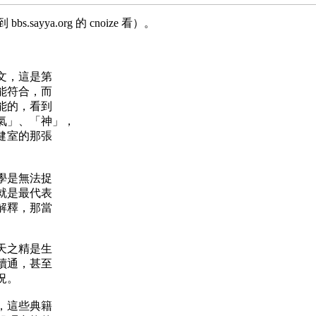
.sayya.org 的 cnoize 看）。
文，這是第
能符合，而
能的，看到
氣」、「神」，
保健室的那張
學是無法捉
就是最代表
解釋，那當
天之精是生
讀通，甚至
情況。
，這些典籍