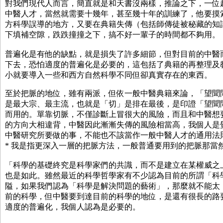
對我們現代人而言，簡直就是和天書沒兩樣，推論之下，一位
中醫人才，當然就需要十幾年，甚至幾十年的訓練了，他要摸
方科學誤導的地方，又要在典籍失傳（包括師傳徒被秘藏的知
下填補空隙，跌跌撞撞之下，搞不好一輩子的時間都不夠
普遍化是有他的缺點，就是損失了許多細節，但對目前的中醫
下去，恐怕適度的普遍化是必要的，這包括了典籍的再整理及
小就要導入一些和西方自然科學不同但卻真實存在的東西。
至於把脈的地位，雖有兩派，但依一般中醫典籍來論，「望聞
是最大宗、最主流，也就是「切」是排在最後，是印證「望聞
而用的。單靠切脈，不僅診斷上冒很大的風險，而且和中醫想
的方向大相違背，中醫因此漸漸失傳的風險相當高，我個人是
中醫研究所要做的事，不能也不該當作一般中醫人才的通用
* 我是指更深入一層的把脈方法，一般普通要用到的把脈那當
「科學的基礎終究是科學家們的共識，而不是建立在某權威之
也是如此。雖然最近的科學哲學家有不少認為目前的所謂「科
隘，如果我們認為「科學是解決問題的藝術」，那麼就不能太
前的科學，但中醫要到達目前的科學的地位，是還有很長的路
適度的普遍化，我個人認為是必要的。