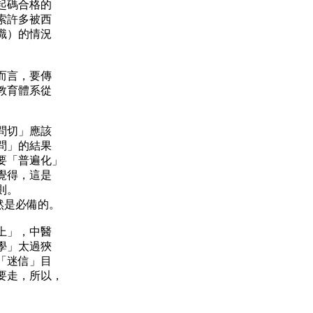
起碼合格的
索許多被西
識）的情況
用。
而言，要傳
教育體系從
問切」應該
問」的結果
要「普遍化」
覺得，這是
法則。
然是必備的。
上」，中醫
學」太過狹
「迷信」目
要走，所以，