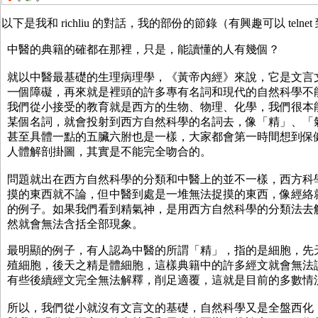
以下是我和 richliu 的對話，我的部份的節錄（有興趣可以 telnet 到 bbs
中醫的典籍的確都在那裡，只是，能讀懂的人有幾個？
就以中醫最基礎的生理病理學，《黃帝內經》來說，它是文言
一個障礙，再來就是裡頭的許多專有名詞和現代的自然科學不
我們從小接受的教育就是西方的生物、物理、化學，我們很本
某個名詞，就會投射到西方自然科學的名詞去，像「精」、「
甚至具體一點的五臟六胕也是一樣，大家都會第一時間想到
人體解剖掛圖，其實是不能完全吻合的。
問題就出在西方自然科學的分類和中醫上的並不一樣，西方科
摸的東西就不論，但中醫到處是一堆無法捉摸的東西，像經絡
的例子。如果我們看到精氣神，是用西方自然科學的分類法去
然就會無法含括全部現象。
最明顯的例子，有人認為中醫的所謂「精」，指的是細胞，先
殖細胞，後天之精是體細胞，這樣典籍中的許多經文就會無法
有些後續經文完全無法解釋，削足適覆，這就是目前的多數
所以，我們從小就沒有文言文的基礎，自然科學又是全盤西化