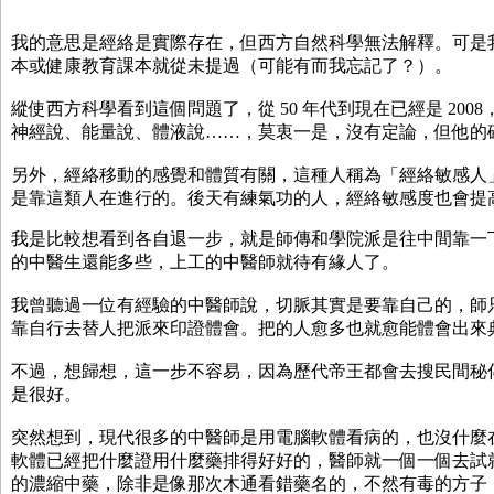
我的意思是經絡是實際存在，但西方自然科學無法解釋。可是
本或健康教育課本就從未提過（可能有而我忘記了？
縱使西方科學看到這個問題了，從 50 年代到現在已經是 200
神經說、能量說、體液說……，莫衷一是，沒有定論，但他的
另外，經絡移動的感覺和體質有關，這種人稱為「經絡敏感人
是靠這類人在進行的。後天有練氣功的人，經絡敏感度也會提
我是比較想看到各自退一步，就是師傳和學院派是往中間靠一
的中醫生還能多些，上工的中醫師就待有緣人了
我曾聽過一位有經驗的中醫師說，切脈其實是要靠自己的，師
靠自行去替人把派來印證體會。把的人愈多也就愈能體會出來
不過，想歸想，這一步不容易，因為歷代帝王都會去搜民間秘
是很好。
突然想到，現代很多的中醫師是用電腦軟體看病的，也沒什麼
軟體已經把什麼證用什麼藥排得好好的，醫師就一個一個去試
的濃縮中藥，除非是像那次木通看錯藥名的，不然有毒的方子