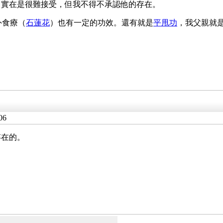
，實在是很難接受，但我不得不承認他的存在。
外食療（
石蓮花
）也有一定的功效。還有就是
平甩功
，我父親就
06
存在的。