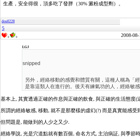
生產，安全得很，頂多吃了發胖（30% 澱粉成型劑）。
dou0228
5
2008-08-
0
0
LGJ
snipped
另外，經絡移動的感覺和體質有關，這種人稱為「經
是靠這類人在進行的。後天有練氣功的人，經絡敏感
基本上, 其實透過正確的作息與正確的飲食, 與正確的生活態度(
所謂的經絡敏感, 移動, 就不是那麼樣的虛幻(?) 而是真實能感
但問題是, 能做到的人少之又少.
經絡學說, 光是穴道點就有數百個, 命名方式, 主治病証, 與季節時間,