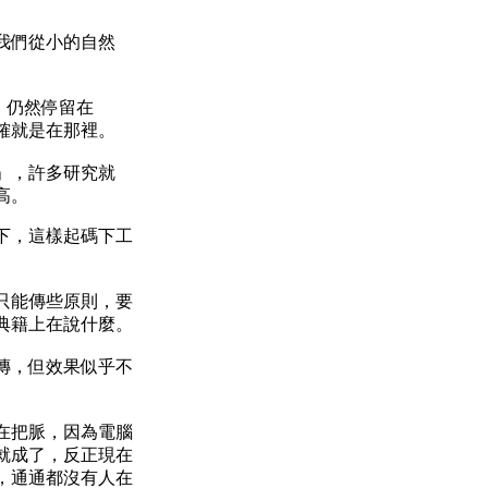
我們從小的自然
）。
8，仍然停留在
確就是在那裡。
」，許多研究就
高。
下，這樣起碼下工
。
只能傳些原則，要
典籍上在說什麼。
傳，但效果似乎不
在把脈，因為電腦
就成了，反正現在
，通通都沒有人在