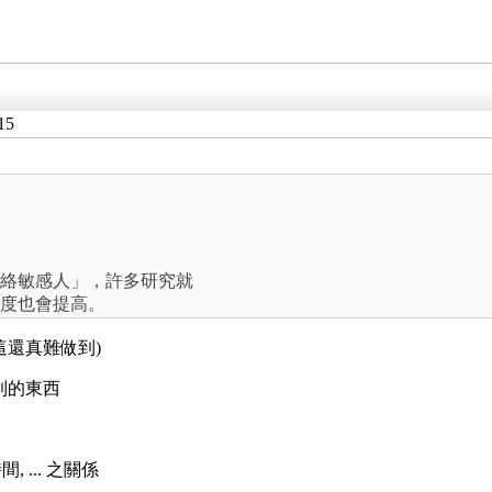
15
絡敏感人」，許多研究就
度也會提高。
這還真難做到)
受到的東西
 ... 之關係