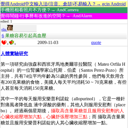
覺得Android中文輸入法(注音、倉頡)不易輸入？→ gcin Android
手機照相看照片不方便？→ AndCamera
覺得鬧鐘/行事曆有改進的空間？→ AndAlarm
edited: 1
eliu
6
果糖容易引起高血壓
2009-11-03
quote
0
0
人體實驗研究
第一項研究由強森和西班牙馬地奧爾菲拉醫院（ Mateo Orfila H
ospital）的一位腎臟學家山托斯．伯柔（Santos Perez-Pozo）所
主持，共有74位平均年齡為51歲的男性參與，他們每天飲用含
有200克果糖的食物，美國人每天平均消耗50 ~ 70克果糖，有些
人甚至每天消耗150克果糖。
其中一半的每天服用安樂普利諾錠（allopurinol），它是一種針
對痛風者降低血 液中尿酸的藥劑，其他人則服用安慰劑（place
bo）。經過兩個星期後，
攝取高含量果糖並且服用安慰劑的人
心臟收縮壓增加六點，心臟舒張壓增加三點
；而 攝取高含量果
糖並且服用安樂普利諾錠的人其心臟收縮壓增加一點。