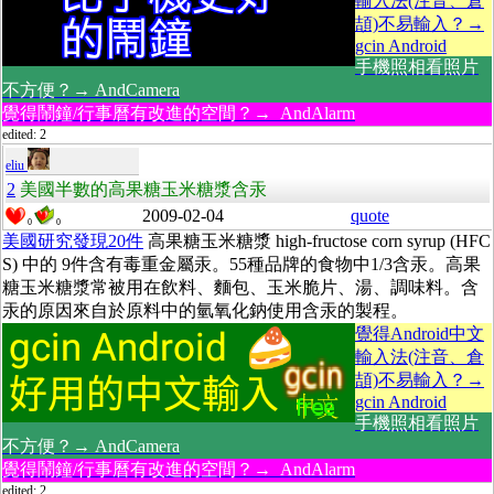
輸入法(注音、倉
頡)不易輸入？→
gcin Android
手機照相看照片
不方便？→ AndCamera
覺得鬧鐘/行事曆有改進的空間？→ AndAlarm
edited: 2
eliu
2
美國半數的高果糖玉米糖漿含汞
2009-02-04
quote
0
0
美國研究發現20件
高果糖玉米糖漿 high-fructose corn syrup (HFC
S) 中的 9件含有毒重金屬汞。55種品牌的食物中1/3含汞。高果
糖玉米糖漿常被用在飲料、麵包、玉米脆片、湯、調味料。含
汞的原因來自於原料中的氫氧化鈉使用含汞的製程。
覺得Android中文
輸入法(注音、倉
頡)不易輸入？→
gcin Android
手機照相看照片
不方便？→ AndCamera
覺得鬧鐘/行事曆有改進的空間？→ AndAlarm
edited: 2