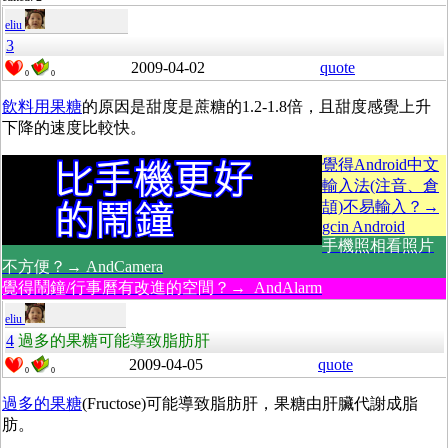
eliu
3
2009-04-02
quote
0
0
飲料用果糖
的原因是甜度是蔗糖的1.2-1.8倍，且甜度感覺上升
下降的速度比較快。
覺得Android中文
輸入法(注音、倉
頡)不易輸入？→
gcin Android
手機照相看照片
不方便？→ AndCamera
覺得鬧鐘/行事曆有改進的空間？→ AndAlarm
eliu
4
過多的果糖可能導致脂肪肝
2009-04-05
quote
0
0
過多的果糖
(Fructose)可能導致脂肪肝，果糖由肝臟代謝成脂
肪。