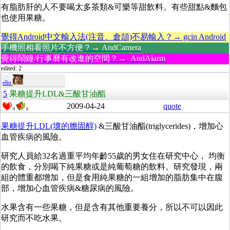
有脂肪肝的人不要喝太多茶類&可樂等甜飲料。有些甜點&麵包
也使用果糖。
覺得Android中文輸入法(注音、倉頡)不易輸入？→ gcin Android
手機照相看照片不方便？→ AndCamera
覺得鬧鐘/行事曆有改進的空間？→ AndAlarm
edited: 2
eliu
5
果糖提升LDL&三酸甘油酯
2009-04-24
quote
0
0
果糖提升LDL(壞的膽固醇)
&三酸甘油酯(triglycerides)，增加心
血管疾病的風險。
研究人員給32名過重平均年齡55歲的男女住在研究中心， 均衡
的飲食，分別喝下純果糖或是純葡萄糖的飲料。研究發現，兩
組的體重都增加，但是食用純果糖的一組增加的脂肪集中在腹
部，增加心血管疾病&糖尿病的風險。
水果含有一些果糖，但是含有其他重要養分，所以不可以因此
研究而不吃水果。