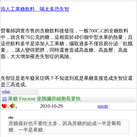
添人工果糖飲料 喝太多恐失智
營養師調查市售的含糖飲料後發現，一般700C.C的全糖飲料
中，就含有70公克的糖，這相當於4到5個中型水果的熱量，且
這些飲料多半是添加人工果糖，攝取過多不僅容易分泌「飢餓
素」，讓人變得肥胖，同時還會造成高血糖、高血壓、高血
脂，大大增加罹患失智症的風險。
失智症是老年癡呆症嗎？不知道到底是果糖直接造成失智症還
是三高造成。
ychao
10
果糖 Fructose 使胰臟癌細胞長更快
2010-10-29
quote
0
0
eliu
蔗糖最好也不要吃太多，因為蔗糖的組成一半是葡萄
糖、一半是果糖。