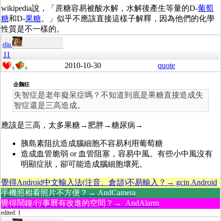
wikipedia說，「蔗糖容易被酸水解，水解後產生等量的D-
葡萄
糖
和D-
果糖
。」似乎不應該直接這樣子解釋，因為他們的化學
性質是不一樣的。
eliu
11
2010-10-30
quote
0
0
企鵝狂
失智症是老年癡呆症嗎？不知道到底是果糖直接造成失
智症還是三高造成。
應該是三高，太多果糖→肥胖→糖尿病→
胰島素阻抗造成腦細胞不容易利用葡萄糖
造成血管脆弱 or 血管阻塞，容易中風。有些小中風沒有
明顯症狀，卻可能造成腦細胞壞死。
覺得Android中文輸入法(注音、倉頡)不易輸入？→ gcin Android
手機照相看照片不方便？→ AndCamera
覺得鬧鐘/行事曆有改進的空間？→ AndAlarm
edited: 1