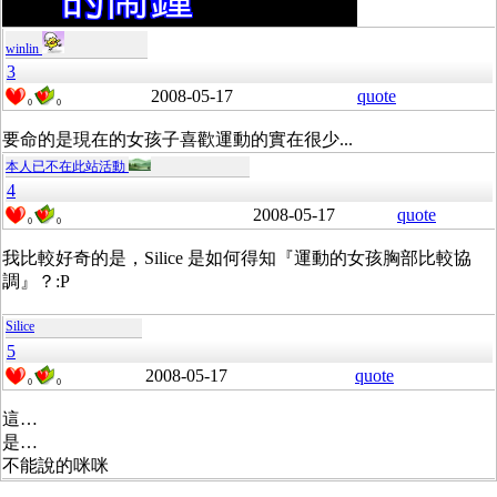
winlin
3
2008-05-17
quote
0
0
要
命
的
是
現
在
的
女
孩
子
喜
歡
運
動
的
實
在
很
少...
本人已不在此站活動
4
2008-05-17
quote
0
0
我比較好奇的是，Silice 是如何得知『運動的女孩胸部比較協
調』？:P
Silice
5
2008-05-17
quote
0
0
這…
是…
不能說的咪咪