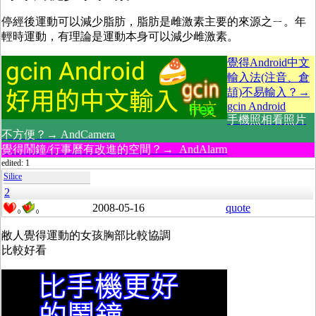
停經後運動可以減少脂肪，脂肪是雌激素主要的來源之ㄧ。年
輕時運動，有理論是運動本身可以減少雌激素。
覺得Android中文
輸入法(注音、倉
頡)不易輸入？→
gcin Android
手機照相看照片
不方便？→ AndCamera
覺得鬧鐘/行事曆有改進的空間？→ AndAlarm
edited: 1
Silice
2
2008-05-16
quote
0
0
敝人覺得運動的女孩胸部比較協調
比較好看