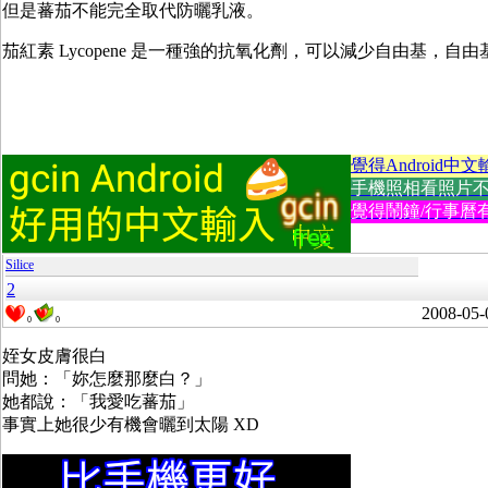
但是蕃茄不能完全取代防曬乳液。
茄紅素 Lycopene 是一種強的抗氧化劑，可以減少自由基
覺得Android中文
手機照相看照片不方便
覺得鬧鐘/行事曆有
Silice
2
2008-05-
0
0
姪女皮膚很白
問她：「妳怎麼那麼白？」
她都說：「我愛吃蕃茄」
事實上她很少有機會曬到太陽 XD