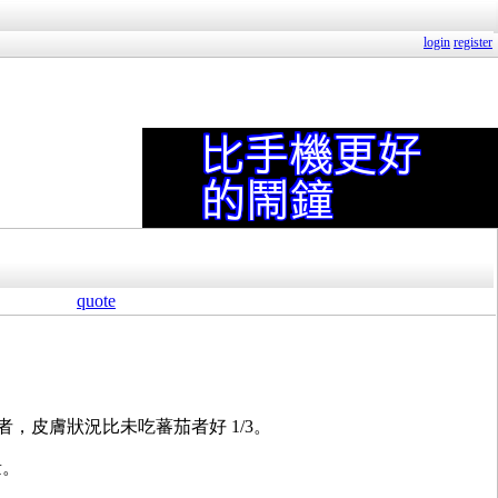
login
register
quote
，皮膚狀況比未吃蕃茄者好 1/3。
量。