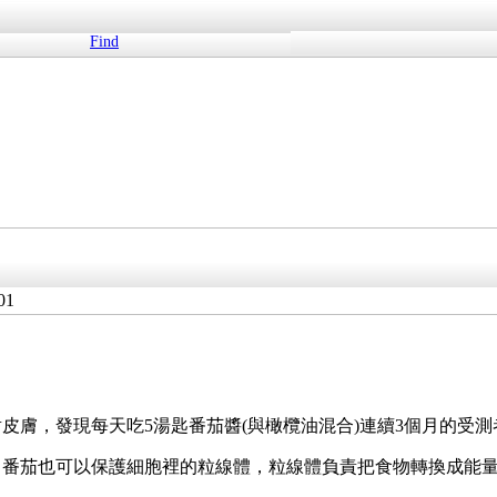
Find
01
膚，發現每天吃5湯匙番茄醬(與橄欖油混合)連續3個月的受測者
。番茄也可以保護細胞裡的粒線體，粒線體負責把食物轉換成能