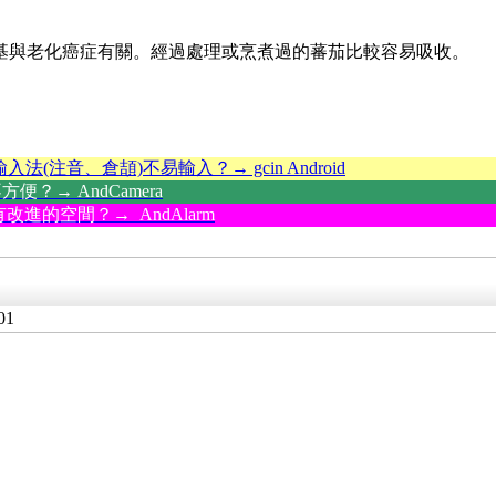
，自由基與老化癌症有關。經過處理或烹煮過的蕃茄比較容易吸收。
輸入法(注音、倉頡)不易輸入？→ gcin Android
？→ AndCamera
改進的空間？→ AndAlarm
01