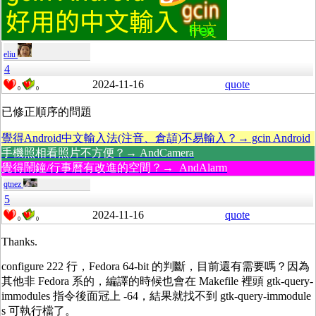
eliu
4
2024-11-16
quote
0
0
已修正順序的問題
覺得Android中文輸入法(注音、倉頡)不易輸入？→ gcin Android
手機照相看照片不方便？→ AndCamera
覺得鬧鐘/行事曆有改進的空間？→ AndAlarm
qtnez
5
2024-11-16
quote
0
0
Thanks.
configure 222 行，Fedora 64-bit 的判斷，目前還有需要嗎？因為
其他非 Fedora 系的，編譯的時候也會在 Makefile 裡頭 gtk-query-
immodules 指令後面冠上 -64，結果就找不到 gtk-query-immodule
s 可執行檔了。