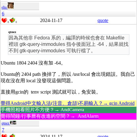
eliu
6
2024-11-17
quote
0
0
qtnez
因為其他非 Fedora 系的，編譯的時候也會在 Makefile
裡頭 gtk-query-immodules 指令後面冠上 -64，結果就找
不到 gtk-query-immodules 可執行檔了。
Ubuntu 1804 2404 沒有加 -64。
Ubuntu的 2404 path 換掉了，所以 /usr/local 會出現錯誤。我自己
現在沒在用 local 沒發現這個問題。
直接用gcin的 tenv script 測試就可以，免安裝。
覺得Android中文輸入法(注音、倉頡)不易輸入？→ gcin Android
手機照相看照片不方便？→ AndCamera
覺得鬧鐘/行事曆有改進的空間？→ AndAlarm
qtnez
7
2024-11-17
quote