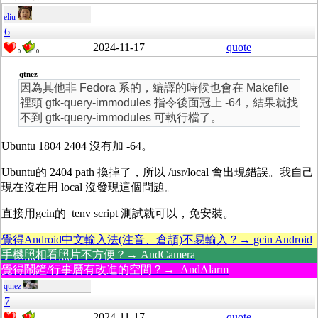
eliu
6
2024-11-17
quote
0
0
qtnez
因為其他非 Fedora 系的，編譯的時候也會在 Makefile
裡頭 gtk-query-immodules 指令後面冠上 -64，結果就找
不到 gtk-query-immodules 可執行檔了。
Ubuntu 1804 2404 沒有加 -64。
Ubuntu的 2404 path 換掉了，所以 /usr/local 會出現錯誤。我自己
現在沒在用 local 沒發現這個問題。
直接用gcin的 tenv script 測試就可以，免安裝。
覺得Android中文輸入法(注音、倉頡)不易輸入？→ gcin Android
手機照相看照片不方便？→ AndCamera
覺得鬧鐘/行事曆有改進的空間？→ AndAlarm
qtnez
7
2024-11-17
quote