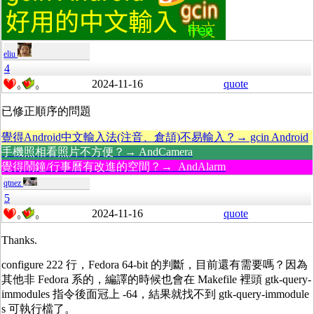
eliu
4
2024-11-16
quote
0
0
已修正順序的問題
覺得Android中文輸入法(注音、倉頡)不易輸入？→ gcin Android
手機照相看照片不方便？→ AndCamera
覺得鬧鐘/行事曆有改進的空間？→ AndAlarm
qtnez
5
2024-11-16
quote
0
0
Thanks.
configure 222 行，Fedora 64-bit 的判斷，目前還有需要嗎？因為
其他非 Fedora 系的，編譯的時候也會在 Makefile 裡頭 gtk-query-
immodules 指令後面冠上 -64，結果就找不到 gtk-query-immodule
s 可執行檔了。