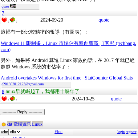
qtnez
7
2024-09-20
quote
0
0
這裡有一份比較精準的報導（有圖表）：
Windows 11 限制多，Linux 市場佔有率創新高 | T客邦 (techbang.
com)
另外，如果將 Android 算進 Linux 家族的話，在 2017 年就已經
超越 Windows 系統的市佔率了：
Android overtakes Windows for first time | StatCounter Global Stats
e201302012123@gmail.com
8
linux早就崛起了，我都用十幾年了
2024-10-25
quote
0
0
----------- Reply -----------
cht
電腦資訊
Linux
Find
adm
login
register