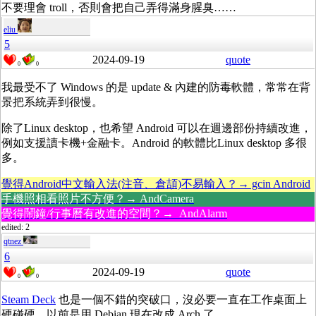
不要理會 troll，否則會把自己弄得滿身腥臭……
eliu
5
2024-09-19
quote
0
0
我最受不了 Windows 的是 update & 內建的防毒軟體，常常在背
景把系統弄到很慢。
除了Linux desktop，也希望 Android 可以在週邊部份持續改進，
例如支援讀卡機+金融卡。Android 的軟體比Linux desktop 多很
多。
覺得Android中文輸入法(注音、倉頡)不易輸入？→ gcin Android
手機照相看照片不方便？→ AndCamera
覺得鬧鐘/行事曆有改進的空間？→ AndAlarm
edited: 2
qtnez
6
2024-09-19
quote
0
0
Steam Deck
也是一個不錯的突破口，沒必要一直在工作桌面上
硬碰硬。以前是用 Debian 現在改成 Arch 了。