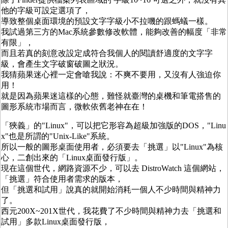
他的字級可設定選項了，
導致整個桌面環境的預設文字字級小不拉嘰的跟螞蟻一樣。
我試過第三方的Mac系統參數修改軟體，能夠改善的幅度「非常
有限」，
而且若真的刻意改設定成符合我個人的閱讀舒適度的文字字
級，會產生文字破窗破圖之狀況。
我猜蘋果迷心裡一定會嗆我說：不爽不要用，又沒有人強迫你
用！
就是因為蘋果迷這樣的心態，難怪就臺灣的桌機和筆電搭售的
圖形系統市場而言，微軟依舊老神在在！
「狹義」的"Linux"，可以把它形容為超級加強版的DOS，"Linu
x"也是所謂的"Unix-Like"系統。
所以一般的圖形桌面使用者，必須要去「挑選」以"Linux"為核
心，二創出來的「Linux桌面發行版」。
現在這個世代，網路資源不少，可以去 DistroWatch 這個網站，
「挑選」符合使用者需求的版本，
但「挑選和試用」說真的就開始消耗一個人不少時間與精神力
了。
西元200X~201X世代，我花費了不少時間與精神力去「挑選和
試用」多款Linux桌面發行版，