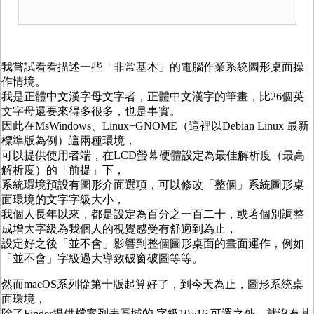
我嘗試看看描述一些「非常基本」的電腦作業系統圖形桌面操
作情境。
我是正體中文漢字母文字者，正體中文漢字的筆畫，比26個英
文字母還要來得多很多，也是事實。
因此在MsWindows、Linux+GNOME（這裡以Debian Linux 最新
標準版為例）這兩種環境，
可以提供使用者端，在LCD螢幕硬體設定為最佳解析度（最高
解析度）的「前提」下，
系統環境預設有圖形介面選項，可以修改「整個」系統圖形桌
面環境的文字字級大小，
我個人長年以來，都是設定為百分之一百二十，或著個別調整
成增大字級為我個人的視覺感受有舒適到為止，
設定好之後「並不會」影響到整個圖形桌面的畫面運作，例如
「並不會」字級過大導致破窗破圖等等。
然而macOS系列從第十版起算好了，到今天為止，圖形系統桌
面環境，
除了Finder提供檔案列表區域的 字級10~16 可選之外，就沒有其