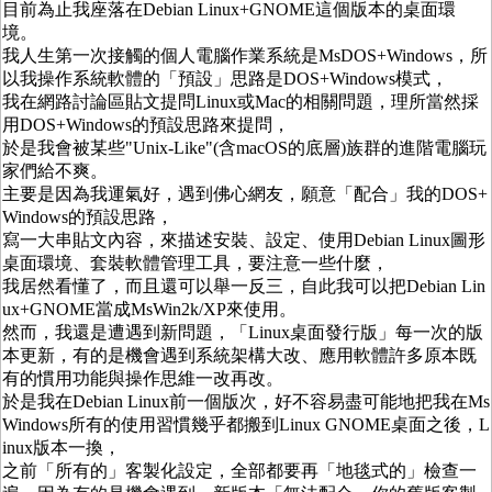
目前為止我座落在Debian Linux+GNOME這個版本的桌面環
境。
我人生第一次接觸的個人電腦作業系統是MsDOS+Windows，所
以我操作系統軟體的「預設」思路是DOS+Windows模式，
我在網路討論區貼文提問Linux或Mac的相關問題，理所當然採
用DOS+Windows的預設思路來提問，
於是我會被某些"Unix-Like"(含macOS的底層)族群的進階電腦玩
家們給不爽。
主要是因為我運氣好，遇到佛心網友，願意「配合」我的DOS+
Windows的預設思路，
寫一大串貼文內容，來描述安裝、設定、使用Debian Linux圖形
桌面環境、套裝軟體管理工具，要注意一些什麼，
我居然看懂了，而且還可以舉一反三，自此我可以把Debian Lin
ux+GNOME當成MsWin2k/XP來使用。
然而，我還是遭遇到新問題，「Linux桌面發行版」每一次的版
本更新，有的是機會遇到系統架構大改、應用軟體許多原本既
有的慣用功能與操作思維一改再改。
於是我在Debian Linux前一個版次，好不容易盡可能地把我在Ms
Windows所有的使用習慣幾乎都搬到Linux GNOME桌面之後，L
inux版本一換，
之前「所有的」客製化設定，全部都要再「地毯式的」檢查一