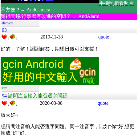
手機照相看照片
不方便？→ AndCamera
覺得鬧鐘/行事曆有改進的空間？→ AndAlarm
alanvcd
93
2019-11-18
quote
0
0
好的，了解！謝謝解答，期望日後可以支援！
guest
94
請問注音輸入能否選字問題
2020-03-08
quote
0
0
版大好~
想請問注音輸入能否選字問題。同一注音字，比如"你"好 想更
換成"妳"好。