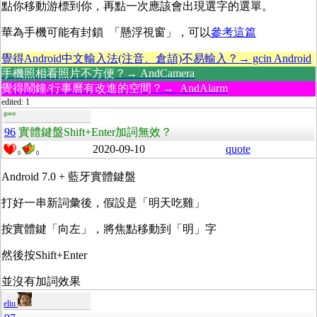
點你移動游標到你，再點一次應該會出現選字的選單。
華為手機可能有封鎖 「懸浮視窗」，可以
參考這篇
覺得Android中文輸入法(注音、倉頡)不易輸入？→ gcin Android
手機照相看照片不方便？→ AndCamera
覺得鬧鐘/行事曆有改進的空間？→ AndAlarm
edited: 1
guest
96
實體鍵盤Shift+Enter加詞無效？
2020-09-10
quote
0
0
Android 7.0 + 藍牙實體鍵盤
打好一串新詞彙後，假設是「明天吃雞」
按實體鍵「向左」，將焦點移動到「明」字
然後按Shift+Enter
並沒有加詞效果
eliu