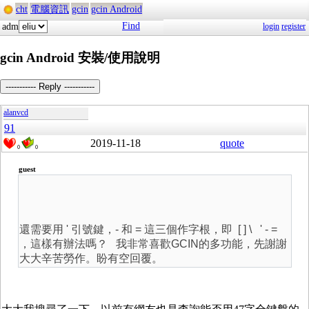
cht
電腦資訊
gcin
gcin Android
Find
adm
login
register
gcin Android 安裝/使用說明
----------- Reply -----------
alanvcd
91
2019-11-18
quote
0
0
guest
還需要用 ' 引號鍵，- 和 = 這三個作字根，即
[ ] \
'
-
=
，這樣有辦法嗎？ 我非常喜歡GCIN的多功能，先謝謝
大大辛苦勞作。盼有空回覆。