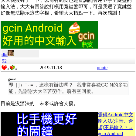
大大我搜尋了一下，以前有網友也是查詢能否用47字全鍵盤的
輸入法，大大有回答說打橫用寬鍵盤即可，可是我選了寬鍵盤
好像無法顯示這些字根，希望大大指點一下。再次感謝！
eliu
92
2019-11-18
quote
0
0
guest
即 [ ] \ ' - = ，這樣有辦法嗎？ 我非常喜歡GCIN的多功
能，先謝謝大大辛苦勞作。盼有空回覆。
目前是沒辦法的，未來或許會支援。
覺得Android中文
輸入法(注音、倉
頡)不易輸入？→
gcin Android