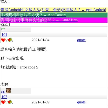
較好。
覺得Android中文輸入法(注音、倉頡)不易輸入？→ gcin Android
手機照相看照片不方便？→ AndCamera
覺得鬧鐘/行事曆有改進的空間？→ AndAlarm
edited: 1
guest
101
2021-01-04
quote
0
0
語音輸入功能最近出現問題
點下去會出現
無法辦識：error code 5
求解！！
eliu
102
2021-01-09
quote
0
0