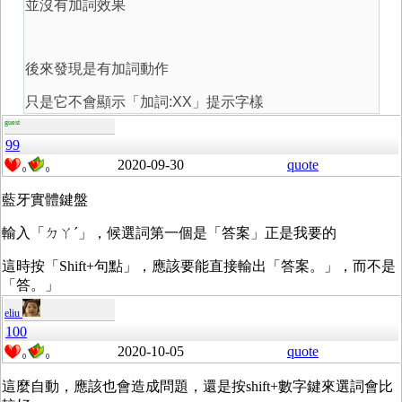
並沒有加詞效果
後來發現是有加詞動作
只是它不會顯示「加詞:XX」提示字樣
guest
99
2020-09-30
quote
0
0
藍牙實體鍵盤
輸入「ㄉㄚˊ」，候選詞第一個是「答案」正是我要的
這時按「Shift+句點」，應該要能直接輸出「答案。」，而不是
「答。」
eliu
100
2020-10-05
quote
0
0
這麼自動，應該也會造成問題，還是按shift+數字鍵來選詞會比