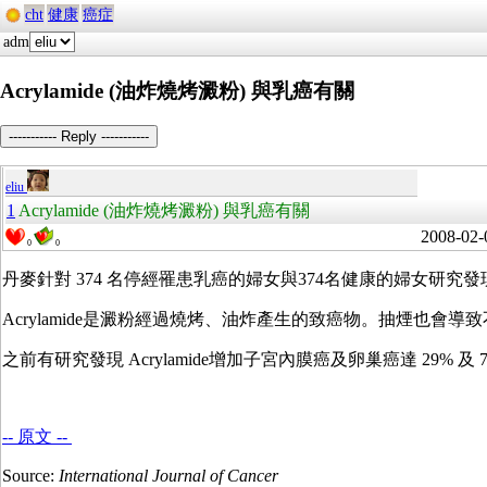
cht
健康
癌症
adm
Acrylamide (油炸燒烤澱粉) 與乳癌有關
----------- Reply -----------
eliu
1
Acrylamide (油炸燒烤澱粉) 與乳癌有關
2008-02-
0
0
丹麥針對 374 名停經罹患乳癌的婦女與374名健康的婦女研究發現，acr
Acrylamide是澱粉經過燒烤、油炸產生的致癌物。抽煙也會導致不少 
之前有研究發現 Acrylamide增加子宮內膜癌及卵巢癌達 29% 及 
-- 原文 --
Source:
International Journal of Cancer