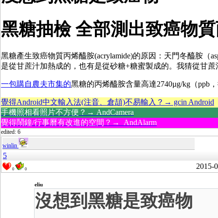
黑糖抽檢 全部測出致癌物質
黑糖產生致癌物質丙烯醯胺(acrylamide)的原因：
天門冬醯胺（a
是從甘蔗汁加熱成的，也有是從砂糖+糖蜜製成的。我猜從甘蔗汁熬煮
一包購自農夫市集的
黑糖的丙烯醯胺含量高達2740µg/kg（ppb，
覺得Android中文輸入法(注音、倉頡)不易輸入？→ gcin Android
手機照相看照片不方便？→ AndCamera
覺得鬧鐘/行事曆有改進的空間？→ AndAlarm
edited: 6
winlin
5
2015-0
0
0
eliu
沒想到黑糖是致癌物