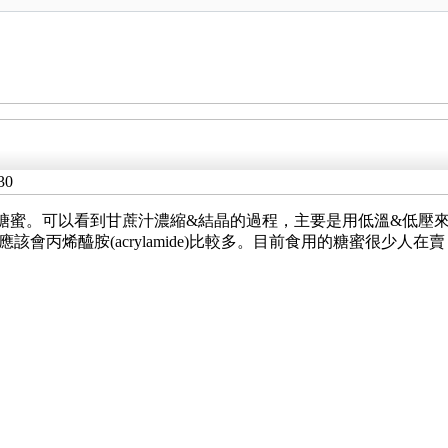
30
糖蜜。可以看到甘蔗汁濃縮&結晶的過程，主要是用低溫&低壓
會丙烯醯胺(acrylamide)比較多。目前食用的糖蜜很少人