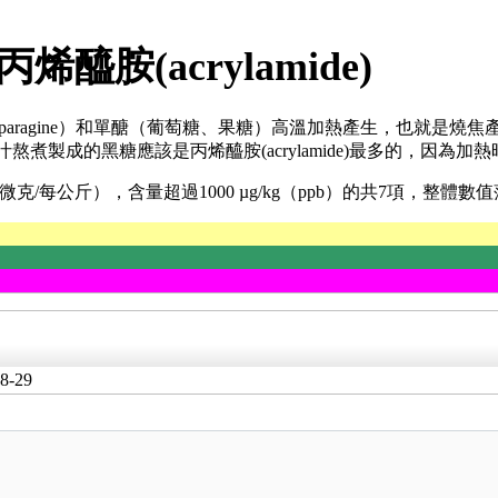
丙烯醯胺(
acrylamide)
sparagine）和單醣（葡萄糖、果糖）高溫加熱產生，也就是
製成的黑糖應該是丙烯醯胺(acrylamide)最多的，因為加
微克/每公斤），含量超過1000 µg/kg（ppb）的共7項，整體數值落在
8-29