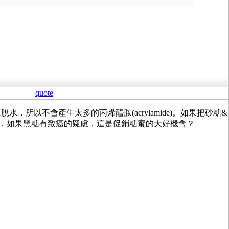
quote
來脫水，所以不會產生太多的
丙烯醯胺(acrylamide)。如果把砂糖&
在賣，如果黑糖有致癌的疑慮，這是促銷糖蜜的大好機會？