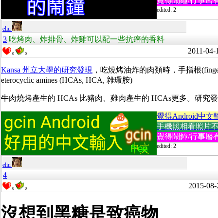
覺得鬧鐘/行事曆有
edited: 2
eliu
3
吃烤肉、炸排骨、炸雞可以配一些抗癌的香料
2011-04-
0
0
Kansa 州立大學的研究發現
，吃燒烤油炸的肉類時，手指根(finge
eterocyclic amines (HCAs, HCA, 雜環胺)
牛肉燒烤產生的 HCAs 比豬肉、雞肉產生的 HCAs更多。研究發現迷迭
覺得Android中文
手機照相看照片不方便
覺得鬧鐘/行事曆有
edited: 2
eliu
4
2015-08-
0
0
沒想到黑糖是致癌物