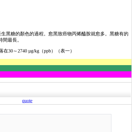
燒焦產生黑糖的顏色的過程。愈黑致癌物丙烯醯胺就愈多。黑糖有的
熱時間最長。
30～2740 µg/kg（ppb）（表一）
quote