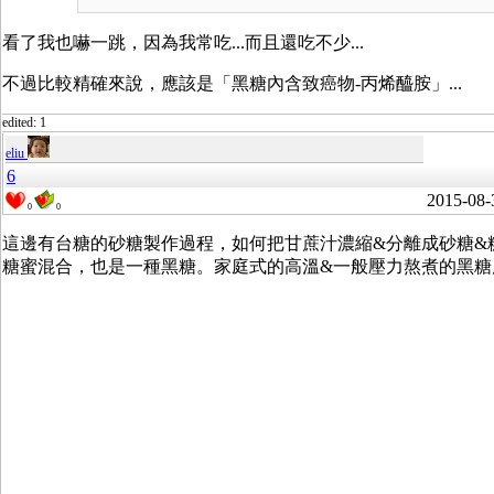
看了我也嚇一跳，因為我常吃...而且還吃不少...
不過比較精確來說，應該是「黑糖內含致癌物-丙烯醯胺」...
edited: 1
eliu
6
2015-08-
0
0
這邊有台糖的砂糖製作過程，如何把甘蔗汁濃縮&分離成砂糖&
糖蜜混合，也是一種黑糖。家庭式的高溫&一般壓力熬煮的黑糖應該