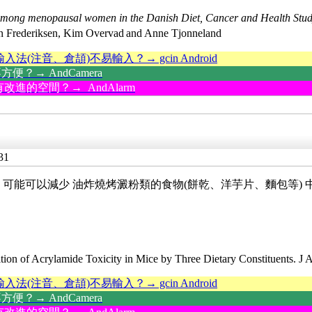
 among menopausal women in the Danish Diet, Cancer and Health Stud
en Frederiksen, Kim Overvad
and Anne Tjonneland
輸入法(注音、倉頡)不易輸入？→ gcin Android
？→ AndCamera
改進的空間？→ AndAlarm
31
sulfide , 可能可以減少 油炸燒烤澱粉類的食物(餅乾、洋芋片、麵包等) 
tion of Acrylamide Toxicity in Mice by Three Dietary Constituents. J A
輸入法(注音、倉頡)不易輸入？→ gcin Android
？→ AndCamera