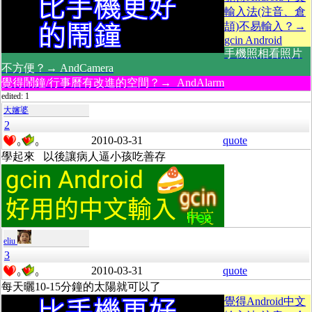
輸入法(注音、倉
頡)不易輸入？→
gcin Android
手機照相看照片
不方便？→ AndCamera
覺得鬧鐘/行事曆有改進的空間？→ AndAlarm
edited: 1
大嬸婆
2
2010-03-31
quote
0
0
學起來 以後讓病人逼小孩吃善存
eliu
3
2010-03-31
quote
0
0
每天曬10-15分鐘的太陽就可以了
覺得Android中文