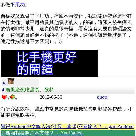
多做
平甩功
。
自從我父親做了平甩功，痛風不再發作，我就開始觀察這些有
在打太極、做平甩功及其他氣功的人，的確，這類人發生痛風
的情形非常少見，這真的是很奇怪，看有沒有人要寫博碩論文
的，這個題目好像不錯的樣子（不過，這個很難定量就是了，
連定性描述都不太容易）。:)
eliu
4
痛風避免吃甜食、飲料
2012-06-30
quote
0
0
有研究說飲料、甜點中常見的高果糖糖漿會明顯提昇尿酸，可
能要避免吃果糖。
覺得Android中文輸入法(注音、倉頡)不易輸入？→ gcin Android
手機照相看照片不方便？→ AndCamera