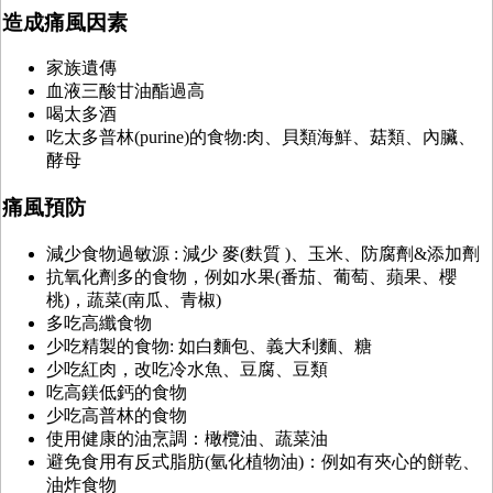
造成痛風因素
家族遺傳
血液三酸甘油酯過高
喝太多酒
吃太多普林(purine)的食物:肉、貝類海鮮、菇類、內臟、
酵母
痛風預防
減少食物過敏源 : 減少 麥(麩質 )、玉米、防腐劑&添加劑
抗氧化劑多的食物，例如水果(番茄、葡萄、蘋果、櫻
桃)，蔬菜(南瓜、青椒)
多吃高纖食物
少吃精製的食物: 如白麵包、義大利麵、糖
少吃紅肉，改吃冷水魚、豆腐、豆類
吃高鎂低鈣的食物
少吃高普林的食物
使用健康的油烹調：橄欖油、蔬菜油
避免食用有反式脂肪(氫化植物油)：例如有夾心的餅乾、
油炸食物