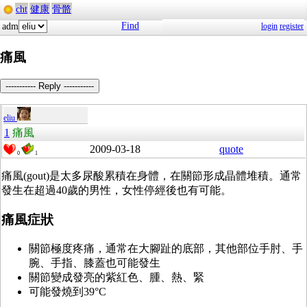
cht
健康
骨骼
Find
adm
login
register
痛風
----------- Reply -----------
eliu
1
痛風
2009-03-18
quote
0
1
痛風(gout)是太多尿酸累積在身體，在關節形成晶體堆積。通常
發生在超過40歲的男性，女性停經後也有可能。
痛風症狀
關節極度疼痛，通常在大腳趾的底部，其他部位手肘、手
腕、手指、膝蓋也可能發生
關節變成發亮的紫紅色、腫、熱、緊
可能發燒到39°C