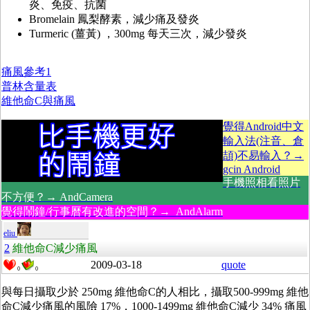
炎、免疫、抗菌
Bromelain 鳳梨酵素，減少痛及發炎
Turmeric (薑黃) ，300mg 每天三次，減少發炎
痛風參考1
普林含量表
維他命C與痛風
覺得Android中文
輸入法(注音、倉
頡)不易輸入？→
gcin Android
手機照相看照片
不方便？→ AndCamera
覺得鬧鐘/行事曆有改進的空間？→ AndAlarm
eliu
2
維他命C減少痛風
2009-03-18
quote
0
0
與每日攝取少於 250mg 維他命C的人相比，攝取500-999mg 維他
命C減少痛風的風險 17%，1000-1499mg 維他命C減少 34% 痛風