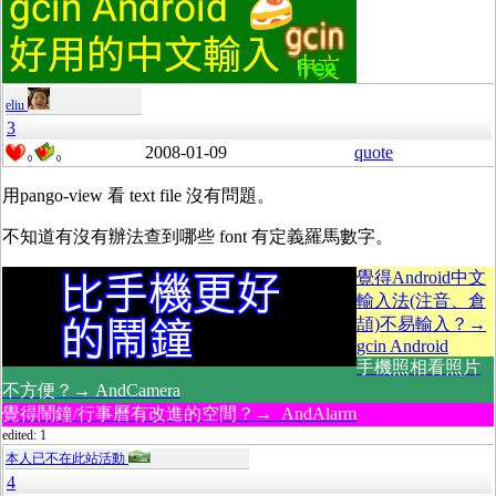
eliu
3
2008-01-09
quote
0
0
用pango-view 看 text file 沒有問題。
不知道有沒有辦法查到哪些 font 有定義羅馬數字。
覺得Android中文
輸入法(注音、倉
頡)不易輸入？→
gcin Android
手機照相看照片
不方便？→ AndCamera
覺得鬧鐘/行事曆有改進的空間？→ AndAlarm
edited: 1
本人已不在此站活動
4