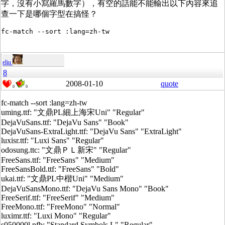
字，沒有小寫羅馬數字），有空的話能不能輸出以下內容來追
查一下是哪個字型在搞怪？
eliu
8
2008-01-10
quote
0
0
fc-match --sort :lang=zh-tw
uming.ttf: "文鼎PL細上海宋Uni" "Regular"
DejaVuSans.ttf: "DejaVu Sans" "Book"
DejaVuSans-ExtraLight.ttf: "DejaVu Sans" "ExtraLight"
luxisr.ttf: "Luxi Sans" "Regular"
odosung.ttc: "文鼎ＰＬ新宋" "Regular"
FreeSans.ttf: "FreeSans" "Medium"
FreeSansBold.ttf: "FreeSans" "Bold"
ukai.ttf: "文鼎PL中楷Uni" "Medium"
DejaVuSansMono.ttf: "DejaVu Sans Mono" "Book"
FreeSerif.ttf: "FreeSerif" "Medium"
FreeMono.ttf: "FreeMono" "Normal"
luximr.ttf: "Luxi Mono" "Regular"
s050000l.pfb: "Standard Symbols L" "Regular"