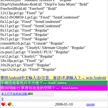
DejaVuSansMono-Bold.ttf: "DejaVu Sans Mono" "Bold"
FreeSerifBold.ttf: "FreeSerif" "Bold"
12x13ja.pcf.gz: "Fixed" "ja"
6x12-ISO8859-1.pcf.gz: "Fixed" "SemiCondensed"
6x12.pcf.gz: "Fixed" "SemiCondensed"
6x13.pcf.gz: "Fixed" "SemiCondensed"
8x13.pcf.gz: "Fixed" "Regular"
9x15.pcf.gz: "Fixed" "Regular"
9x15.pcf.gz: "Fixed" "Regular"
console8x16.pcf.gz: "Console" "Regular"
cu-alt12.pcf.gz: "ClearlyU Alternate Glyphs" "Regular"
cu-pua12.pcf.gz: "ClearlyU PUA" "Regular"
cu12.pcf.gz: "ClearlyU" "Regular"
18x18ja.pcf.gz: "Fixed" "ja"
10x20.pcf.gz: "Fixed" "Regular"
vga12x24.pcf.gz: "Fixed" "Regular"
覺得Android中文輸入法(注音、倉頡)不易輸入？→ gcin Android
手機照相看照片不方便？→ AndCamera
覺得鬧鐘/行事曆有改進的空間？→ AndAlarm
本人已不在此站活動
9
2008-01-10
quote
0
0