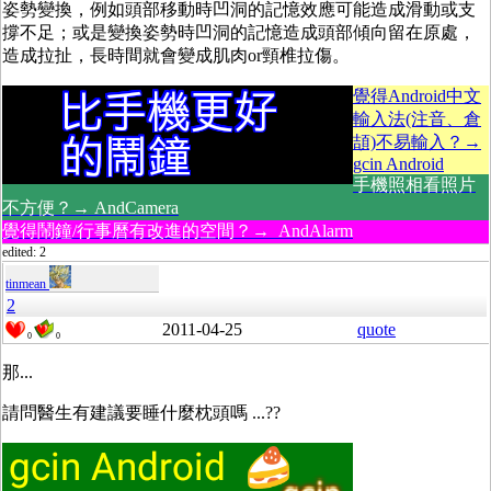
姿勢變換，例如頭部移動時凹洞的記憶效應可能造成滑動或支
撐不足；或是變換姿勢時凹洞的記憶造成頭部傾向留在原處，
造成拉扯，長時間就會變成肌肉or頸椎拉傷。
覺得Android中文
輸入法(注音、倉
頡)不易輸入？→
gcin Android
手機照相看照片
不方便？→ AndCamera
覺得鬧鐘/行事曆有改進的空間？→ AndAlarm
edited: 2
tinmean
2
2011-04-25
quote
0
0
那...
請問醫生有建議要睡什麼枕頭嗎 ...??