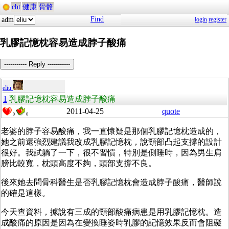
cht
健康
骨骼
Find
adm
login
register
乳膠記憶枕容易造成脖子酸痛
----------- Reply -----------
eliu
1
乳膠記憶枕容易造成脖子酸痛
2011-04-25
quote
0
0
老婆的脖子容易酸痛，我一直懷疑是那個乳膠記憶枕造成的，
她之前還強烈建議我改成乳膠記憶枕，說頸部凸起支撐的設計
很好。我試躺了一下，很不習慣，特別是側睡時，因為男生肩
膀比較寬，枕頭高度不夠，頭部支撐不良。
後來她去問骨科醫生是否乳膠記憶枕會造成脖子酸痛，醫師說
的確是這樣。
今天查資料，據說有三成的頸部酸痛病患是用乳膠記憶枕。造
成酸痛的原因是因為在變換睡姿時乳膠的記憶效果反而會阻礙