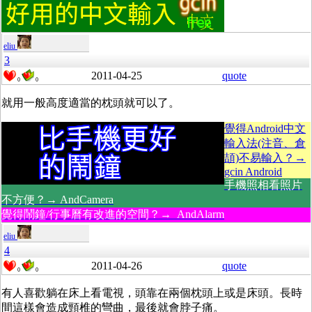
eliu
3
2011-04-25
quote
0
0
就用一般高度適當的枕頭就可以了。
覺得Android中文
輸入法(注音、倉
頡)不易輸入？→
gcin Android
手機照相看照片
不方便？→ AndCamera
覺得鬧鐘/行事曆有改進的空間？→ AndAlarm
eliu
4
2011-04-26
quote
0
0
有人喜歡躺在床上看電視，頭靠在兩個枕頭上或是床頭。長時
間這樣會造成頸椎的彎曲，最後就會脖子痛。