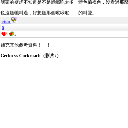
我家的壁虎不知道是不是蟑螂吃太多，體色偏褐色，沒看過那
也沒聽牠叫過，好想聽那個啾啾啾……的叫聲。
winlin
6
2
0
補充其他參考資料！！！
Gecko vs Cockroach（影片↓）