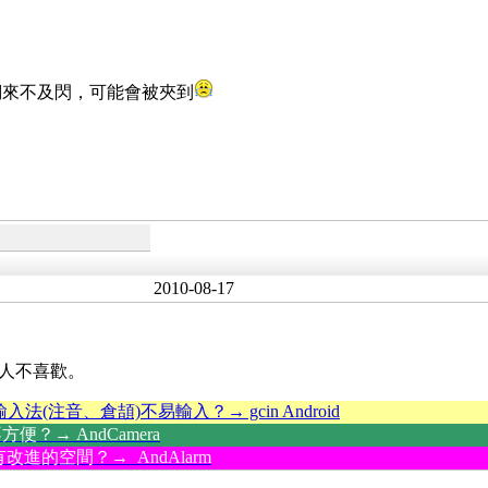
們來不及閃，可能會被夾到
2010-08-17
人不喜歡。
輸入法(注音、倉頡)不易輸入？→ gcin Android
？→ AndCamera
改進的空間？→ AndAlarm