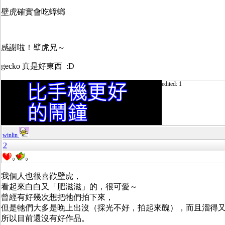
壁虎確實會吃蟑螂
感謝啦！壁虎兄～
gecko 真是好東西 :D
edited: 1
winlin
2
0
0
我個人也很喜歡壁虎，
看起來白白又「肥滋滋」的，很可愛～
曾經有好幾次想把牠們拍下來，
但是牠們大多是晚上出沒（採光不好，拍起來醜），而且溜得
所以目前還沒有好作品。