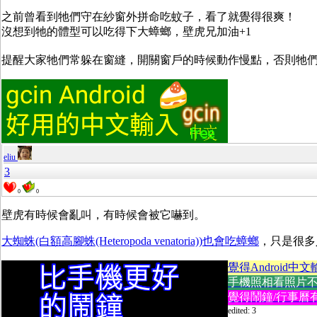
之前曾看到牠們守在紗窗外拼命吃蚊子，看了就覺得很爽！
沒想到牠的體型可以吃得下大蟑螂，壁虎兄加油+1
提醒大家牠們常躲在窗縫，開關窗戶的時候動作慢點，否則牠
eliu
3
0
0
壁虎有時候會亂叫，有時候會被它嚇到。
大蜘蛛(白額高腳蛛(Heteropoda venatoria))也會吃蟑螂
，只是很多
覺得Android中文
手機照相看照片不方便
覺得鬧鐘/行事曆有
edited: 3