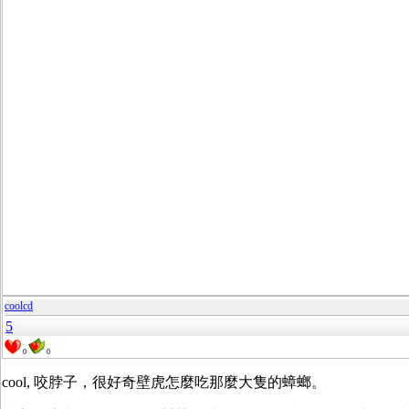
coolcd
5
0
0
cool, 咬脖子，很好奇壁虎怎麼吃那麼大隻的蟑螂。