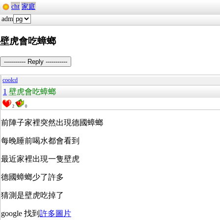
cht
家庭
adm
壁虎會吃蟑螂
----------- Reply -----------
coolcd
1
壁虎會吃蟑螂
2
0
前陣子家裡突然出現德國蟑螂
每晚睡前喝水都會看到
最近家裡出現一隻壁虎
德國蟑螂少了許多
猜測是壁虎吃掉了
google 找到
許多圖片