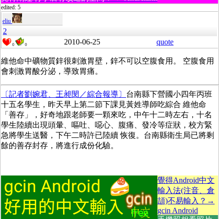
edited: 5
eliu
2
2010-06-25
quote
0
0
維他命中礦物質鋅很刺激胃壁，鋅不可以空腹食用。 空腹食用
會刺激胃酸分泌，導致胃痛。
〔記者劉婉君、王昶閔／綜合報導〕
台南縣下營國小四年丙班
十五名學生，昨天早上第二節下課見黃姓導師吃綜合 維他命
「善存」，好奇地跟老師要一顆來吃，中午十二時左右，十名
學生陸續出現頭暈、嘔吐、噁心、腹痛、發冷等症狀，校方緊
急將學生送醫，下午二時許已陸續 恢復。台南縣衛生局已將剩
餘的善存封存，將進行成份化驗。
覺得Android中文
輸入法(注音、倉
頡)不易輸入？→
gcin Android