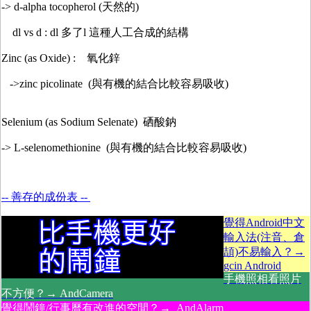
->
d-alpha tocopherol (天然的)
dl vs d : dl 多了l 這種人工合成的結構
Zinc (as Oxide) : 氧化鋅
->
zinc picolinate (與有機的結合比較容易吸收)
Selenium (as Sodium Selenate) 硒酸鈉
->
L-selenomethionine (
與有機的結合
比較容易吸收)
-- 善存的成份表 --
覺得Android中文
輸入法(注音、倉
頡)不易輸入？→
gcin Android
手機照相看照片
不方便？→ AndCamera
覺得鬧鐘/行事曆有改進的空間？→ AndAlarm