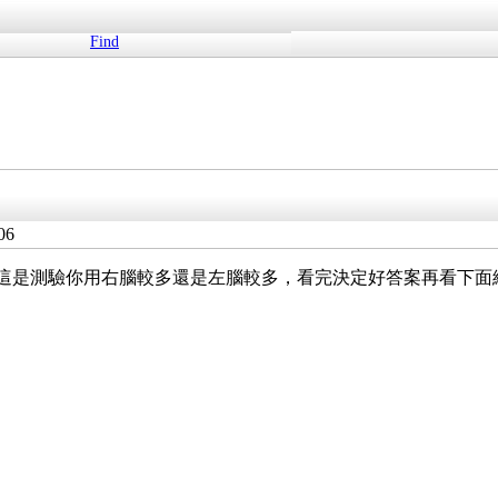
Find
06
舞？這是測驗你用右腦較多還是左腦較多，看完決定好答案再看下