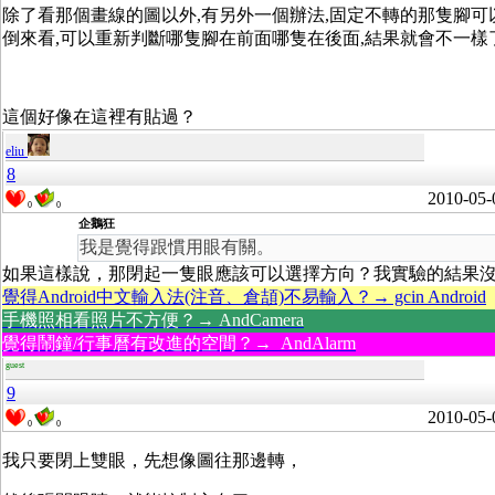
除了看那個畫線的圖以外,有另外一個辦法,固定不轉的那隻腳可
倒來看,可以重新判斷哪隻腳在前面哪隻在後面,結果就會不一樣
這個好像在這裡有貼過？
eliu
8
2010-05-
0
0
企鵝狂
我是覺得跟慣用眼有關。
如果這樣說，那閉起一隻眼應該可以選擇方向？我實驗的結果
覺得Android中文輸入法(注音、倉頡)不易輸入？→ gcin Android
手機照相看照片不方便？→ AndCamera
覺得鬧鐘/行事曆有改進的空間？→ AndAlarm
guest
9
2010-05-
0
0
我只要閉上雙眼，先想像圖往那邊轉，