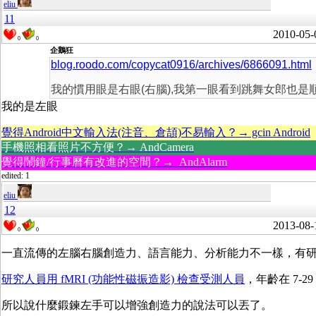
eliu
11
2010-05-
0
0
企鵝狂
blog.roodo.com/copycat0916/archives/6866091.html
我的慣用眼是右眼(右腦),我第一眼看到跳舞女郎也是順
我的是左眼
覺得Android中文輸入法(注音、倉頡)不易輸入？→ gcin Android
手機照相看照片不方便？→ AndCamera
覺得鬧鐘/行事曆有改進的空間？→ AndAlarm
edited: 1
eliu
12
2013-08-
0
0
一直流傳的左腦右腦創造力、語言能力、分析能力不一樣，有
研究人員用 fMRI (功能性磁振造影) 檢查受測人員
，年齡在 7-
所以說什麼鍛鍊左手可以增強創造力的說法可以丟了。