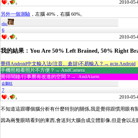
2010-05-
0
0
另外一個測驗
，左腦 40%，右腦 60%。
eliu
6
2010-05-
0
0
我的結果：You Are 50% Left Brained, 50% Right Bra
覺得Android中文輸入法(注音、倉頡)不易輸入？→ gcin Android
手機照相看照片不方便？→ AndCamera
覺得鬧鐘/行事曆有改進的空間？→ AndAlarm
企鵝狂
7
2010-05-
0
0
不知道這跟哪個腦分析有什麼特別的關係,我是覺得跟慣用眼有
因為兩隻眼睛看到的東西,會送到大腦合成立體影像,但是會以左