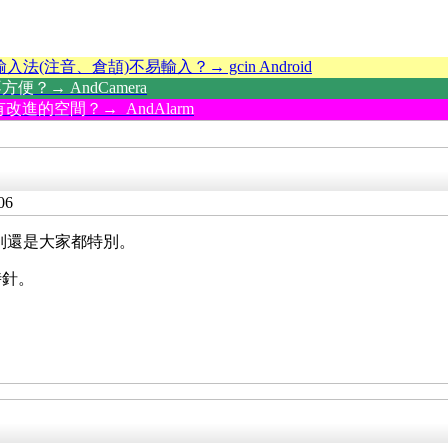
輸入法(注音、倉頡)不易輸入？→ gcin Android
？→ AndCamera
改進的空間？→ AndAlarm
06
特別還是大家都特別。
時針。