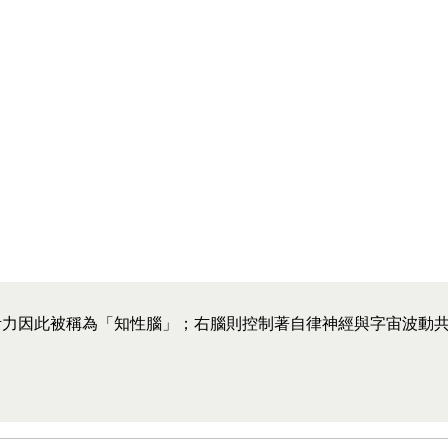
力因此被稱為「知性腦」；右腦則控制著自律神經與字宙波動共振 