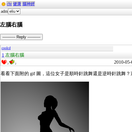
cht
健康
腦神經
adm
左腦右腦
----------- Reply -----------
coolcd
1
左腦右腦
2010-05-
2
2
看看下面附的 gif 圖，這位女子是順時針跳舞還是逆時針跳