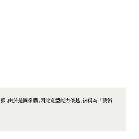
,由於是圖像腦 ,因此造型能力優越 ,被稱為「藝術