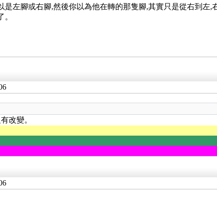
以是左腳或右腳,然後你以為他在轉的那隻腳,其實只是從右到左
了。
06
沒有改變。
06