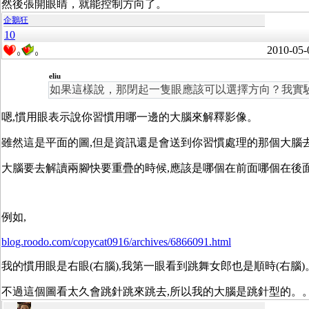
然後張開眼睛，就能控制方向了。
企鵝狂
10
2010-05-
0
0
eliu
如果這樣說，那閉起一隻眼應該可以選擇方向？我實
嗯,慣用眼表示說你習慣用哪一邊的大腦來解釋影像。
雖然這是平面的圖,但是資訊還是會送到你習慣處理的那個大腦去
大腦要去解讀兩腳快要重疊的時候,應該是哪個在前面哪個在後
例如,
blog.roodo.com/copycat0916/archives/6866091.html
我的慣用眼是右眼(右腦),我第一眼看到跳舞女郎也是順時(右腦)
不過這個圖看太久會跳針跳來跳去,所以我的大腦是跳針型的。