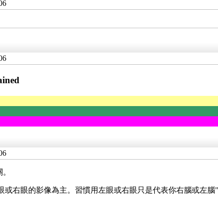
06
06
ined
06
關。
眼或右眼的影像為主。習慣用左眼或右眼只是代表你右腦或左腦"比較