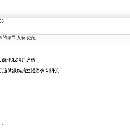
06
驗的結果沒有改變。
處理,我猜是這樣。
面,這就跟解讀立體影像有關係。
。
。。