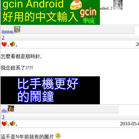
edited: 2
tinmean
2
2
0
0
怎麼看都是順時針,
我念錯系了!??!
eliu
3
2010-05-
0
0
這不是N年前就有的圖片