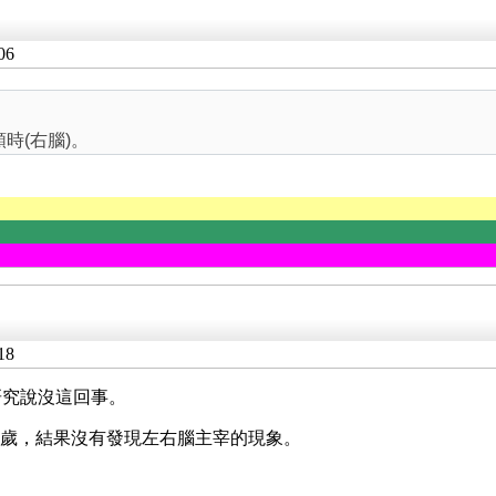
06
時(右腦)。
18
研究說沒這回事。
29 歲，結果沒有發現左右腦主宰的現象。