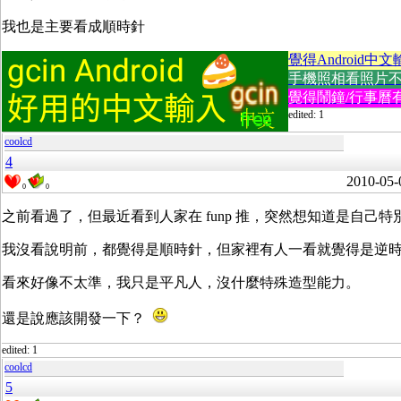
我也是主要看成順時針
覺得Android中文
手機照相看照片不方便
覺得鬧鐘/行事曆有
edited: 1
coolcd
4
2010-05-
0
0
之前看過了，但最近看到人家在 funp 推，突然想知道是自己
我沒看說明前，都覺得是順時針，但家裡有人一看就覺得是逆
看來好像不太準，我只是平凡人，沒什麼特殊造型能力。
還是說應該開發一下？
edited: 1
coolcd
5