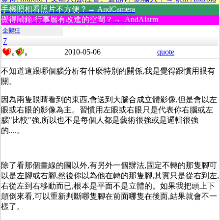
手機照相看照片不方便？→ AndCamera
覺得鬧鐘/行事曆有改進的空間？→ AndAlarm
企鵝狂
7
2010-05-06
quote
0
0
不知道這跟哪個腦分析有什麼特別的關係,我是覺得跟慣用眼有
關。
因為兩隻眼睛看到的東西,會送到大腦合成立體影像,但是會以左
眼或右眼的影像為主。習慣用左眼或右眼只是代表你右腦或左
腦"比較"強,所以也不是每個人都是藝術很強或是邏輯很強
的....。
除了看那個畫線的圖以外,有另外一個辦法,固定不轉的那隻腳可
以是左腳或右腳,然後你以為他在轉的那隻腳,其實只是從右到左,
右從左到右移動而已,根本是平面不是立體的。如果我把頭上下
顛倒來看,可以重新判斷哪隻腳在前面哪隻在後面,結果就會不一
樣了。