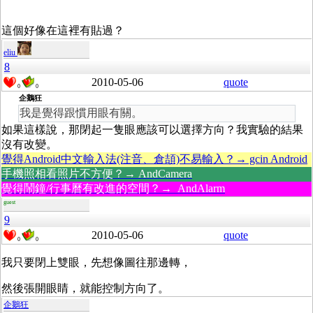
這個好像在這裡有貼過？
eliu
8
2010-05-06
quote
0
0
企鵝狂
我是覺得跟慣用眼有關。
如果這樣說，那閉起一隻眼應該可以選擇方向？我實驗的結果
沒有改變。
覺得Android中文輸入法(注音、倉頡)不易輸入？→ gcin Android
手機照相看照片不方便？→ AndCamera
覺得鬧鐘/行事曆有改進的空間？→ AndAlarm
guest
9
2010-05-06
quote
0
0
我只要閉上雙眼，先想像圖往那邊轉，
然後張開眼睛，就能控制方向了。
企鵝狂