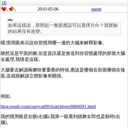
10
2010-05-06
quote
0
0
eliu
如果這樣說，那閉起一隻眼應該可以選擇方向？我實驗
的結果沒有改變。
嗯,慣用眼表示說你習慣用哪一邊的大腦來解釋影像。
雖然這是平面的圖,但是資訊還是會送到你習慣處理的那個大腦
去處理,我猜是這樣。
大腦要去解讀兩腳快要重疊的時候,應該是哪個在前面哪個在後
面,這就跟解讀立體影像有關係。
例如,
blog.roodo.com/copycat0916/archives/6866091.html
我的慣用眼是右眼(右腦),我第一眼看到跳舞女郎也是順時(右
腦)。