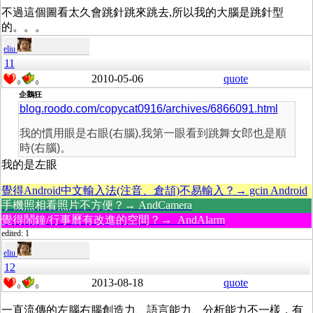
不過這個圖看太久會跳針跳來跳去,所以我的大腦是跳針型
的。。。
eliu
11
2010-05-06
quote
0
0
企鵝狂
blog.roodo.com/copycat0916/archives/6866091.html
我的慣用眼是右眼(右腦),我第一眼看到跳舞女郎也是順
時(右腦)。
我的是左眼
覺得Android中文輸入法(注音、倉頡)不易輸入？→ gcin Android
手機照相看照片不方便？→ AndCamera
覺得鬧鐘/行事曆有改進的空間？→ AndAlarm
edited: 1
eliu
12
2013-08-18
quote
0
0
一直流傳的左腦右腦創造力、語言能力、分析能力不一樣，有