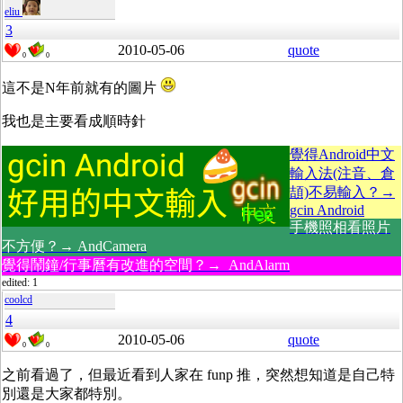
eliu
3
2010-05-06
quote
0
0
這不是N年前就有的圖片
我也是主要看成順時針
覺得Android中文
輸入法(注音、倉
頡)不易輸入？→
gcin Android
手機照相看照片
不方便？→ AndCamera
覺得鬧鐘/行事曆有改進的空間？→ AndAlarm
edited: 1
coolcd
4
2010-05-06
quote
0
0
之前看過了，但最近看到人家在 funp 推，突然想知道是自己特
別還是大家都特別。