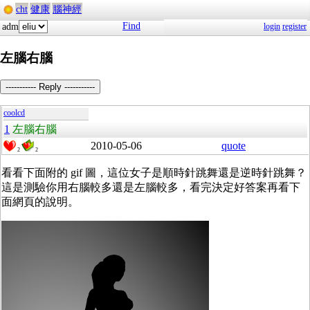
cht
健康
腦神經
Find
adm
login
register
左腦右腦
----------- Reply -----------
coolcd
1
左腦右腦
2010-05-06
quote
2
2
看看下面附的 gif 圖，這位女子是順時針跳舞還是逆時針跳舞？
這是測驗你用右腦較多還是左腦較多，看完決定好答案再看下
面網頁的說明。