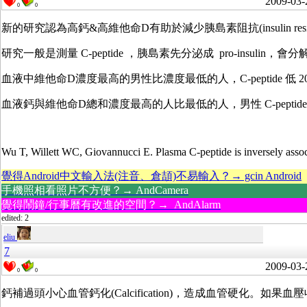
2009-03-
0
0
新的研究認為高鈣&高維他命D有助於減少胰島素阻抗(insulin r
研究一般是測量 C-peptide ，胰島素先分泌成 pro-insulin
血液中維他命D濃度最高的男性比濃度最低的人，C-peptide 
血液鈣與維他命D總和濃度最高的人比最低的人，男性 C-peptide
Wu T, Willett WC, Giovannucci E. Plasma C-peptide is inversely asso
覺得Android中文輸入法(注音、倉頡)不易輸入？→ gcin Android
手機照相看照片不方便？→ AndCamera
覺得鬧鐘/行事曆有改進的空間？→ AndAlarm
edited: 2
eliu
7
2009-03-
0
0
鈣補過頭小心血管鈣化(Calcification)，造成血管硬化