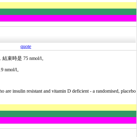
quote
時是 75 nmol/l。
mol/l。
are insulin resistant and vitamin D deficient - a randomised, placebo