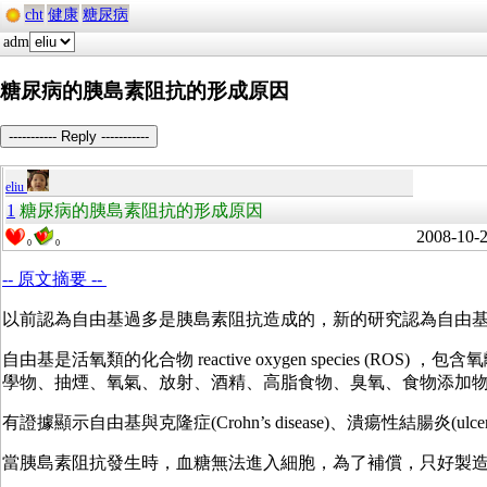
cht
健康
糖尿病
adm
糖尿病的胰島素阻抗的形成原因
----------- Reply -----------
eliu
1
糖尿病的胰島素阻抗的形成原因
2008-10-
0
0
-- 原文摘要 --
以前認為自由基過多是胰島素阻抗造成的，新的研究認為自由
自由基是活氧類的化合物 reactive oxygen species
學物、抽煙、氧氣、放射、酒精、高脂食物、臭氧、食物添加
有證據顯示自由基與克隆症(Crohn’s disease)、潰瘍性結腸炎(ulcer
當胰島素阻抗發生時，血糖無法進入細胞，為了補償，只好製造