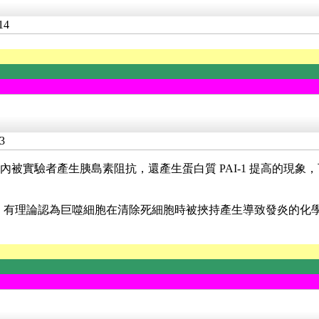
14
3
ids)，5小時內被實驗者產生胰島素阻抗，還產生蛋白質
PAI-1 提高的
死亡。有理論認為巨噬細胞在清除死細胞時被挾持產生導致發炎的化學物質