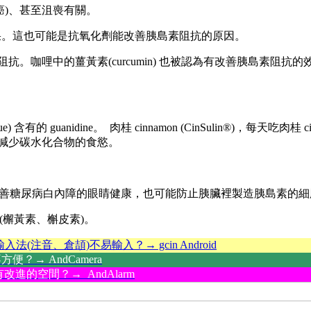
癌)、甚至沮喪有關。
果。這也可能是抗氧化劑能改善胰島素阻抗的原因。
導致的胰島素阻抗。咖哩中的薑黃素(curcumin) 也被認為有改善
。
is (Goat’s rue) 含有的 guanidine。 肉桂 cinnamon (CinSuli
性，減少碳水化合物的食慾。
能可以改善糖尿病白內障的眼睛健康，也可能防止胰臟裡製造胰島素的
cetin(檞黃素、槲皮素)。
輸入法(注音、倉頡)不易輸入？→ gcin Android
？→ AndCamera
改進的空間？→ AndAlarm