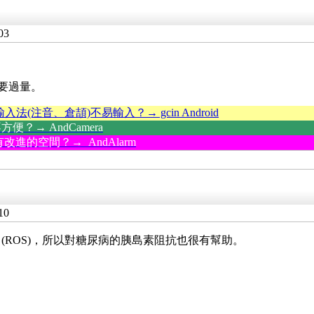
03
要過量。
輸入法(注音、倉頡)不易輸入？→ gcin Android
？→ AndCamera
改進的空間？→ AndAlarm
10
Species (ROS)，所以對糖尿病的胰島素阻抗也很有幫助。