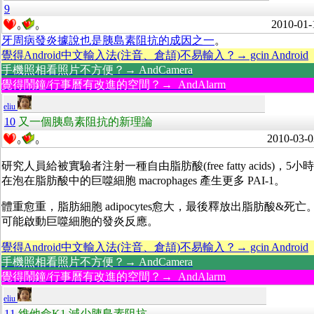
9
2010-01-
0
0
牙周病發炎據說也是胰島素阻抗的成因之一
。
覺得Android中文輸入法(注音、倉頡)不易輸入？→ gcin Android
手機照相看照片不方便？→ AndCamera
覺得鬧鐘/行事曆有改進的空間？→ AndAlarm
eliu
10
又一個胰島素阻抗的新理論
2010-03-0
0
0
研究人員給被實驗者注射一種自由脂肪酸
(
free fatty ac
在泡在脂肪酸中的巨噬細胞 macrophages 產生更多 PAI-1。
體重愈重，脂肪細胞 adipocytes愈大，最後釋放出脂肪酸&
可能啟動巨噬細胞的發炎反應。
覺得Android中文輸入法(注音、倉頡)不易輸入？→ gcin Android
手機照相看照片不方便？→ AndCamera
覺得鬧鐘/行事曆有改進的空間？→ AndAlarm
eliu
11
維他命K1 減少胰島素阻抗