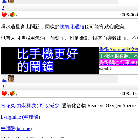
eliu
2
2008-06-
0
0
喝水過量會出問題，同樣的
抗氧化過頭
也可能導致心臟病。
也有人同時服用魚油、葡萄子、維他命E、銀杏而導致出血。不
覺得Android中文
手機照相看照片不方便
覺得鬧鐘/行事曆有
edited: 1
eliu
3
2008-10-
0
0
青花菜(綠花椰菜) 可以減少
過氧化合物 Reactive Oxygen 
L-arginine (精胺酸)
牛磺酸(taurine)