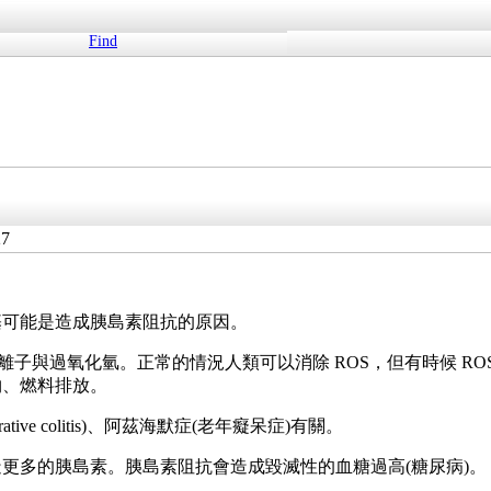
Find
27
基可能是造成胰島素阻抗的原因。
 (ROS) ，包含氧離子與過氧化氫。正常的情況人類可以消除 ROS，
物、燃料排放。
ative colitis)、阿茲海默症(老年癡呆症)有關。
更多的胰島素。胰島素阻抗會造成毀滅性的血糖過高(糖尿病)。