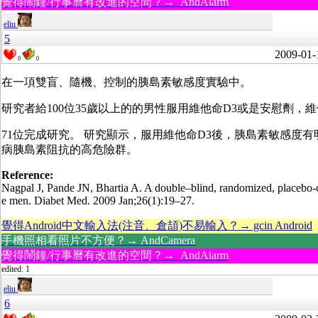
覺得鬧鐘/行事曆有改進的空間？→ AndAlarm
eliu
5
2009-01-
0
0
在一項雙盲、隨機、控制的胰島素敏感度實驗中。
研究者給100位35歲以上的的男性服用維他命D3或是安慰劑，維他命
71位完成研究。 研究顯示，服用維他命D3後，胰島素敏感度
病胰島素阻抗的高危險群。
Reference:
Nagpal J, Pande JN, Bhartia A. A double–blind, randomized, placebo-con
e men. Diabet Med. 2009 Jan;26(1):19–27.
覺得Android中文輸入法(注音、倉頡)不易輸入？→ gcin Android
手機照相看照片不方便？→ AndCamera
覺得鬧鐘/行事曆有改進的空間？→ AndAlarm
edited: 1
eliu
6