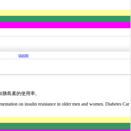
quote
n可以增加胰島素的使用率。
ntation on insulin resistance in older men and women. Diabetes Car