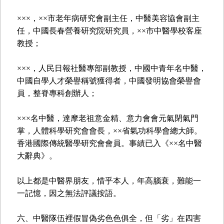
×××，××市老年病研究會副主任，中醫美容協會副主
任，中國長春營養研究院研究員，××市中醫學校客座
教授；
×××，人民日報社醫專部副教授，中國中青年名中醫，
中國自學人才榮譽稱號獲得者，中國發明協會榮譽會
員，整脊專科創辦人；
×××名中醫，達摩老祖意金精、意力會會元氣閉氣門
掌，人體科學研究會會長，××省氣功科學會總大師。
香港國際傳統醫學研究會會員。事績已入《××名中醫
大辭典》。
以上都是中醫界朋友，惜乎本人，年高腦衰，難能一
一記憶，因之無法評議按語。
六、中醫隊伍裡假冒偽劣色色俱全，但「劣」在四害