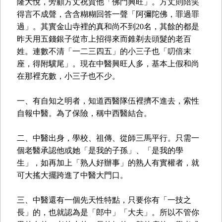
隆大悅，旁顧方丈祝賀他「佛門興旺」。方丈則陪笑
得言不成聲，含含糊糊回答一聲「阿彌陀佛，罪過罪
過」。其實金山寺裡的真和尚不到20名，其餘的都是
昨天用五錢銀子從市上招得來而錐剃去頭髮的老百
姓。連數不清「一二三四五」的小三子也「叨倍末
座，得附驥尾」。現在中醫興旺人多，基本上假和尚
在那裡充數，小三子也不少。
一、有自知之明者，知道西醫隊伍裡擠不進去，索性
自報中醫。為了保險，稱中西醫結合。
二、中醫出身，學校、祖傳、從師三馬平行。只需一
個老醫承認他或她「是我的子孫」、「是我的學
生」，如再加上「熟人好辦事」的熟人有實權者，就
可大搖大擺跨進了中醫大門口。
三、中醫還有一個先天性特點，只要你有「一技之
長」的，也就認為是「郎中」「大夫」。所以不管你