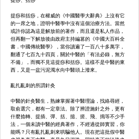
提痧、括痧
提痧和括痧，在權威的《中國醫學大辭典》上沒有它
的一席之地，證明中醫學中沒有這個治療方法。當然
或許你認為這是解放前的著作，而且還是私人作品，
但再翻一下解放後由政府主持編篡的《中國大百科全
書．中國傳統醫學》，當你讀遍了一百八十多萬字，
翻通了七百九十四頁，關於中醫的「有法必錄，無方
不備」，而獨不見這提痧和括痧。這樣不是中醫的東
西，又是一盆污泥濁水向中醫頭上潑來。
亂扎亂刺的所謂針灸
中醫的針灸醫生，熟練掌握著中醫理論，找絡尋經，
取俞選穴，都有一定章法。除了辨證施針之外，更有
什麼捻轉、提插、彈、括、搥、搓、飛、搗等不少手
法，一個未讀中醫的經典著作，不經過從師實習，你
能嗎？只有亂扎亂刺來哄騙他人。現在把這批假中醫