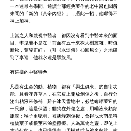
一本連最有學問、通讀全部經典著作的老中醫也聞所
未聞的「新的《黃帝內經》」，憑此一招，他哪得不
神上加神。
上當之人和蔑視中醫者，都因沒有看到中醫本來的面
目。李鬼若不是在「前面有五十來株大樹叢雜，時值
新秋，葉兒正紅」（引《水滸傳》43回原文）之地碰
到了李逵，他就永遠是黑旋風。
有這樣的中醫特色
凡是有生命的動、植物，都有「與生俱來」的自衛功
能。且看花卉草木，在它皮上開放創傷之後，自行分
泌出粘液來修補；雞在冰天雪地中，必然蜷縮著它的
一只腳，這是保溫；貓狗在外傷之處，用唾液來頻頻
舐潤；猴子更聰明、被胡蜂刺傷後，會得找天南星科
植物葉子或根莖來涂塗擦擦。人為萬物之靈，即使上
古時代的人，也已懂得創口用樹葉或花瓣來敷貼，齒