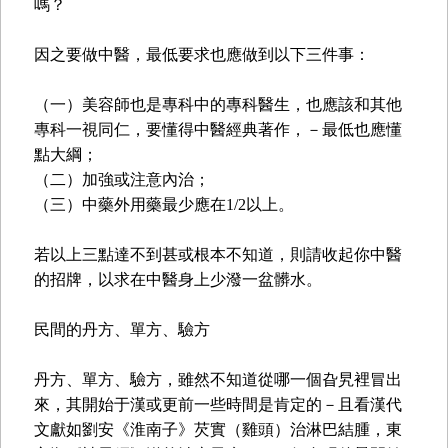
嗎？
因之要做中醫，最低要求也應做到以下三件事：
（一）美容師也是專科中的專科醫生，也應該和其他
專科一視同仁，要懂得中醫經典著作，－最低也應懂
點大綱；
（二）加強或注意內治；
（三）中藥外用藥最少應在1/2以上。
若以上三點達不到甚或根本不知道，則請收起你中醫
的招牌，以求在中醫身上少潑一盆髒水。
民間的丹方、單方、驗方
丹方、單方、驗方，雖然不知道從哪一個旮旯裡冒出
來，其開始于漢或更前一些時間是肯定的－且看漢代
文獻如劉安《淮南子》芡實（雞頭）治淋巴結腫，東