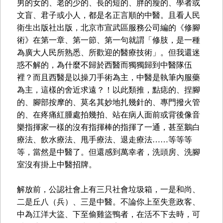
男的女的、老的少的、長的短的、胖的瘦的、學者或
文盲、君子或小人，都是名正言順的中醫。且看人民
衛生出版社出版，北京市宣武區服務公司編的《修腳
術》在第一章、第一節、第一句就謂「修肢，是一種
為廣大人民所熟悉、所歡迎的醫療技術」。但我還迷
惑不解的，為什麼不歸於西醫而獨獨歸到中醫隊伍
裡？而且西醫是以操刀手術為主，中醫是執筆內服藥
為主，這樣的舍近求遠？！以此類推，點痣的、捏腳
的、腳部按摩的、莫名其妙地扎幾針的、專門撥火管
的、在疼痛紅腫處拍幾拍、站在病人面前或背後像音
樂指揮家一樣的沒有指揮棒的指揮了一通，甚至鵝白
療法、飲水療法、甩手療法、退走療法……等等等
等，當然是中醫了。但還感到萬幸者，洗頭房、洗腳
室沒有掛上中醫招牌。
解放前，公認社會上有三只社會垃圾箱，一是和尚、
二是丘八（兵）、三是中醫。不論你上至失意政客、
中為江洋大盜、下至偷雞盜鴨者，在活不下去時，可