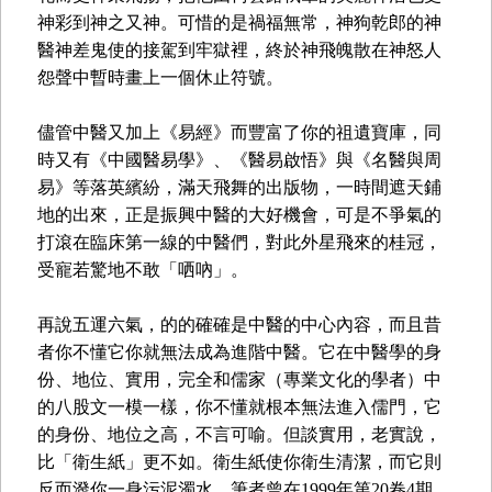
神彩到神之又神。可惜的是禍福無常，神狗乾郎的神
醫神差鬼使的接駕到牢獄裡，終於神飛魄散在神怒人
怨聲中暫時畫上一個休止符號。
儘管中醫又加上《易經》而豐富了你的祖遺寶庫，同
時又有《中國醫易學》、《醫易啟悟》與《名醫與周
易》等落英繽紛，滿天飛舞的出版物，一時間遮天鋪
地的出來，正是振興中醫的大好機會，可是不爭氣的
打滾在臨床第一線的中醫們，對此外星飛來的桂冠，
受寵若驚地不敢「哂吶」。
再說五運六氣，的的確確是中醫的中心內容，而且昔
者你不懂它你就無法成為進階中醫。它在中醫學的身
份、地位、實用，完全和儒家（專業文化的學者）中
的八股文一模一樣，你不懂就根本無法進入儒門，它
的身份、地位之高，不言可喻。但談實用，老實說，
比「衛生紙」更不如。衛生紙使你衛生清潔，而它則
反而潑你一身污泥濁水。筆者曾在1999年第20卷4期