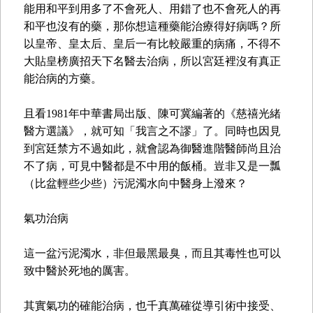
能用和平到用多了不會死人、用錯了也不會死人的再
和平也沒有的藥，那你想這種藥能治療得好病嗎？所
以皇帝、皇太后、皇后一有比較嚴重的病痛，不得不
大貼皇榜廣招天下名醫去治病，所以宮廷裡沒有真正
能治病的方藥。
且看1981年中華書局出版、陳可冀編著的《慈禧光緒
醫方選議》，就可知「我言之不謬」了。同時也因見
到宮廷禁方不過如此，就會認為御醫進階醫師尚且治
不了病，可見中醫都是不中用的飯桶。豈非又是一瓢
（比盆輕些少些）污泥濁水向中醫身上潑來？
氣功治病
這一盆污泥濁水，非但最黑最臭，而且其毒性也可以
致中醫於死地的厲害。
其實氣功的確能治病，也千真萬確從導引術中接受、