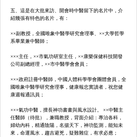
五、這是在大批來訪、開會時中醫留下的名片中，介
紹幾張有特色的名片，有：
××副教授，全國唯象中醫學研究會理事、××大學哲學
系畢業兼中醫師；
×××主任，××市氣功研室主任，××康樂保健科技開發
公司副總經理，××市中醫學會會員；
×××政府註冊中醫師，中國人體科學學會團體會員，全
國唯象中醫學研究會理事，健康報忠實讀者，祝您健
康週報通訊員；
×××氣功中醫，擅長神功書畫與風水設計。 ××中醫主
任醫師（待批），兼職教授，背面介紹：專治各科，
婦幼內科，精通陰陽，名揚天下，神功監測，能知未
來，命運風水，趨吉避兇，疑難雜症，有求必應；