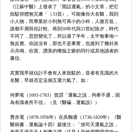
《江蘇中醫》上發表了「閒話運氣」的小文章，把它
批駁得體無完膚「（33頁）。可能像你大名醫，我則
小人物，而專業於小到無可再小的小科，人微言低，
誰都不屑與你計較。再則50年代與21世紀除夕，時代
不同了，思想變化了，所以過了半年，太平無事地一
無反應。你說沒有，那也不是事實，也接到了幾封表
示共鳴、欣賞、讚美的嗜痂之癖的同行或其他讀者的
書信。
其實我早就估計不會有人來批駁的，昔者有見識的大
名醫，早就否定這個五運六氣了。如：
何夢瑤（1693-1783）曾謂「運氣之說，拘牽不通，固
為有識者所不信」（見《醫碥．運氣說》）
曹赤電（1878-1956年）在吳鞠通（1736-1820年）《醫
醫病書．運氣論十四》篇後注：「按司天運氣之說，
黃帝不過言天人相應之理（這是人與他周圍環境統一