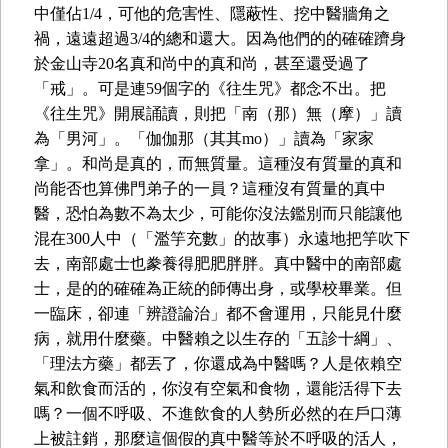
中僅佔1/4，可他的危害性、隱蔽性、挖中醫牆角之
禍，遠遠超過3/4的總和還大。因為他們的的確確躋身
於金山寺20名真和尚中的真和尚，甚至還受過了
「戒」。可是連59個字的《往生咒》都念不出。把
《往生咒》開展誦讀，則把「南（那）無（摩）」讀
為「男河」。「伽伽那（其其mo）」讀為「家家
拿」。和尚是真的，而無質量。這種沒有質量的真和
尚能否也算佛門弟子的一員？這種沒有質量的真中
醫，恐怕為數不為太少，可能你沒法鑑別而只能讓他
混在300人中（「濫竽充數」的故事）永遠地把竽吹下
去，南部處士也豢養得肥肥胖胖。真中醫中的南部處
士，是的的確確為正統的師傳出身，或學校畢業。但
一臨床，卻連「辨證論治」都不會運用，只能見什麼
病，就用什麼藥。中醫賴之以生存的「五診十綱」、
「理法方藥」都丟了，你還成為中醫嗎？人是依賴空
氣和飲食而活的，你沒有空氣和食物，還能活得下去
嗎？一個不呼吸、不進飲食的人勢所必然的在戶口薄
上被註銷，那麼這個假的真中醫等於不呼吸的活人，