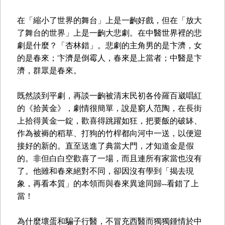
在「縮小了世界的舞台」上是一齣好戲，但在「放大
了舞台的世界」上是一齣大悲劇。在中醫世界裡的悲
劇是什麼？「杏林錯」。悲劇的主角男的是卞濟，女
的是春來；卞濟是倒霉人，春來是上當者；中醫是卞
濟，群眾是春來。
既然談到平劇，再談一齣被清末民初各伶羅百崴唱紅
的《拾黃金》，劇情很簡單，說是窮人范陶，在長街
上拾得黃金一錠，歡喜得跳躍如狂，把要飯的破缽、
作為被褥的稻草、打狗的竹桿都向河中一送，以便迎
接好的新的。直至送進了典當大門，才知道金是假
的。非但白白空歡喜了一場，而且連所有家當也沒有
了。他雖和春來絕對不同，卻因沒有學到「揭去現
象，再看本質」的本領而與春來異途同歸--看錯了上
當！
為什麼壞蛋和騙子行醫，不冒充西醫而獨獨鍾情於中