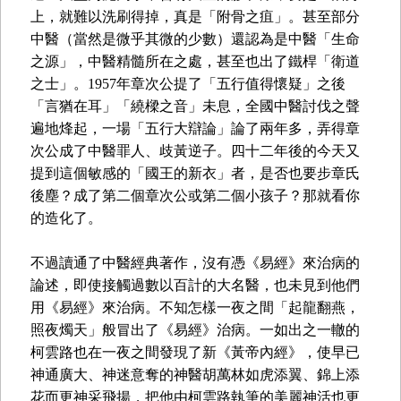
上，就難以洗刷得掉，真是「附骨之疽」。甚至部分
中醫（當然是微乎其微的少數）還認為是中醫「生命
之源」，中醫精髓所在之處，甚至也出了鐵桿「衛道
之士」。1957年章次公提了「五行值得懷疑」之後
「言猶在耳」「繞樑之音」未息，全國中醫討伐之聲
遍地烽起，一場「五行大辯論」論了兩年多，弄得章
次公成了中醫罪人、歧黃逆子。四十二年後的今天又
提到這個敏感的「國王的新衣」者，是否也要步章氏
後塵？成了第二個章次公或第二個小孩子？那就看你
的造化了。
不過讀通了中醫經典著作，沒有憑《易經》來治病的
論述，即使接觸過數以百計的大名醫，也未見到他們
用《易經》來治病。不知怎樣一夜之間「起龍翻燕，
照夜燭天」般冒出了《易經》治病。一如出之一轍的
柯雲路也在一夜之間發現了新《黃帝內經》，使早已
神通廣大、神迷意奪的神醫胡萬林如虎添翼、錦上添
花而更神采飛揚，把他由柯雲路執筆的美麗神活也更