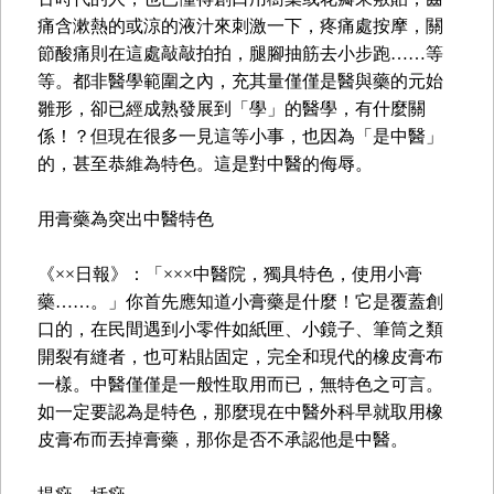
痛含漱熱的或涼的液汁來刺激一下，疼痛處按摩，關
節酸痛則在這處敲敲拍拍，腿腳抽筋去小步跑……等
等。都非醫學範圍之內，充其量僅僅是醫與藥的元始
雛形，卻已經成熟發展到「學」的醫學，有什麼關
係！？但現在很多一見這等小事，也因為「是中醫」
的，甚至恭維為特色。這是對中醫的侮辱。
用膏藥為突出中醫特色
《××日報》：「×××中醫院，獨具特色，使用小膏
藥……。」你首先應知道小膏藥是什麼！它是覆蓋創
口的，在民間遇到小零件如紙匣、小鏡子、筆筒之類
開裂有縫者，也可粘貼固定，完全和現代的橡皮膏布
一樣。中醫僅僅是一般性取用而已，無特色之可言。
如一定要認為是特色，那麼現在中醫外科早就取用橡
皮膏布而丟掉膏藥，那你是否不承認他是中醫。