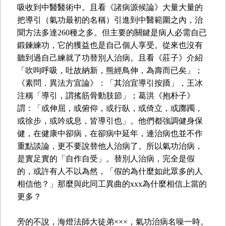
吸收到中醫醫術中。且看《諸病源候論》大量大量的
把導引（氣功最初的名稱）引進到中醫範圍之內，治
聞方法多達260種之多。但主要的關鍵是病人必需自已
鍛鍊練功，它的獲益也是自己個人享受。從來也沒有
聽到過自己練就了功替別人治病。且看《莊子》介紹
「吹呴呼吸，吐故納新，熊經鳥伸，為壽而已矣」；
《素問．異法方宜論》：「其治宜導引按蹻」，王冰
注稱「導引，謂搖筋骨動肢節」；葛洪《抱朴子》
謂：「或伸屈，或俯仰，或行臥，或倚立，或躑躅，
或徐步，或吟或息，皆導引也」。他們都強調健身保
健，在健康中卻病，在卻病中延年，連治病也並不作
重點談論，更不要說替他人治病了。所以氣功治病，
是實足實的「自作自受」。替別人治病，完全是假
的，或許有人不以為然，「假的為什麼如此眾多的人
相信他？」那麼與此同工異曲的xxx為什麼相信上當的
更多？
旁的不說，海燈法師大徒弟×××，氣功治病名噪一時。