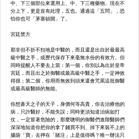
中、下三個部位來選用上、中、下三種藥物。現在不
分上下，更是豈有此理，五也。通過這「五問」，恐
怕你也可「茅塞頓開」了。
宮廷禁方
那非但不折不扣地是中醫的，而且還是出自於最最高
級中醫之手，或歷代保存下來毫無水份的有效方。但
同時提醒人不要去上當：第一個，你別以為出於皇帝
宮廷，而且出之於御醫或最高級中醫之手，一定神效
得很；第二個，你用而無效到頭來還會咒罵這批御醫
或最高級醫師的無能。
你想蒼天之子的天子，身價何等高貴，你去治療他的
病，只許醫好，不能失誤；同時更須知道治病如打
仗，一定冒著危險的，那麼聰明的御醫們進階醫師們
深深地知道你把你的拿了錢買不到、掉下來裝不上的
腦袋「寶」去押在「賭注」上是值得嗎？唯一辦法只