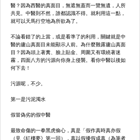
醫？因為西醫的真面目，無遮無蓋而一覽無遺，人所
共見。中醫則不然，誰都認識不得。就利用這一點，
就可以天馬行空地為所欲為了。
不論看錯了的上當，或是看準了的利用，關鍵就是中
醫的廬山真面目未能顯示人前。為什麼難露廬山真面
目？因為頭上著糞、臉上貼金、周圍又有環繞著迷
霧，四面八方的污源向你身上侵襲。看你中醫以後如
何下去！
污源呢，不少。
第一是污泥濁水
假冒偽劣的假中醫
最致命傷的一拳黑虎偷心，真是「假作真時真亦假
（見《紅樓夢》第一回），真以假擾假成真（為筆者