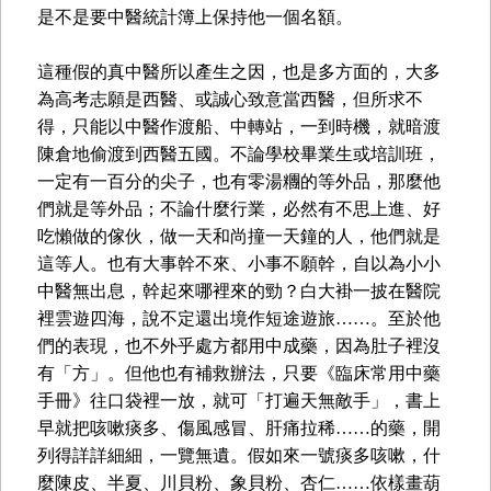
是不是要中醫統計簿上保持他一個名額。
這種假的真中醫所以產生之因，也是多方面的，大多
為高考志願是西醫、或誠心致意當西醫，但所求不
得，只能以中醫作渡船、中轉站，一到時機，就暗渡
陳倉地偷渡到西醫五國。不論學校畢業生或培訓班，
一定有一百分的尖子，也有零湯糰的等外品，那麼他
們就是等外品；不論什麼行業，必然有不思上進、好
吃懶做的傢伙，做一天和尚撞一天鐘的人，他們就是
這等人。也有大事幹不來、小事不願幹，自以為小小
中醫無出息，幹起來哪裡來的勁？白大褂一披在醫院
裡雲遊四海，說不定還出境作短途遊旅……。至於他
們的表現，也不外乎處方都用中成藥，因為肚子裡沒
有「方」。但他也有補救辦法，只要《臨床常用中藥
手冊》往口袋裡一放，就可「打遍天無敵手」，書上
早就把咳嗽痰多、傷風感冒、肝痛拉稀……的藥，開
列得詳詳細細，一覽無遺。假如來一號痰多咳嗽，什
麼陳皮、半夏、川貝粉、象貝粉、杏仁……依樣畫葫