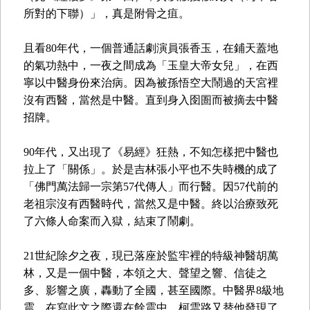
所對的下聯）」，真是附骨之疽。
且看80年代，一個普通話劇演員張香玉，在鋪天蓋地
的氣功熱中，一夜之間成為「玉皇大帝女兒」，在西
寧以中醫身份來治病。因為被孫悟空大鬧過的天宮裡
沒有西醫，當然是中醫。直到身入囹圄而被摘去中醫
招牌。
90年代，又出現了《易經》狂熱，不知怎樣把中醫也
拉上了「關係」。於是吉林張小平也不失時機的成了
「佛門萬法歸一宗第57代傳人」而行醫。因57代前的
老祖宗沒有西醫時代，當然又是中醫。終以治療致死
了六條人命案而入獄，結束了鬧劇。
21世紀除夕之夜，現已落座於監牢裡的特級神醫胡萬
林，又是一個中醫，本領之大、聲望之響、信徒之
多、影響之廣，轟動了全國，甚至國際。中醫界8級地
震，在寫此文之際還在餘震中。柯雲路又替他發現了