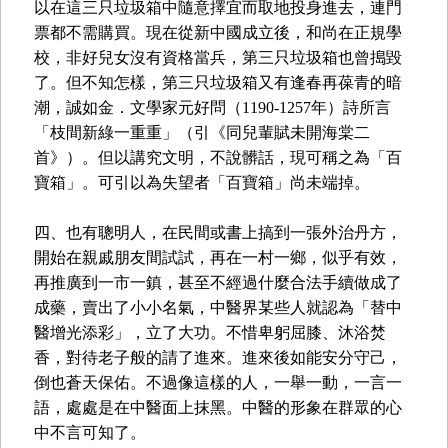
以在這三只垃圾箱中隨意擇宜而取地投身進去，連門
票都不需購買。現在從新中國成立後，和尚在正規學
校，非好兒女沒有資格當兵，第三只垃圾箱也曾搗毀
了。但不知怎樣，第三只垃圾箱又有逢春再葆青的暗
潮，誠如金．文學家元好問（1190-1257年）詩所言
「枝間新綠一重重」（引《同兒輩賦未開海棠二
首》）。但以講究文明，不說髒話，現可稱之為「百
寶箱」。可引以為失望者「百寶箱」尚未端掉。
四、也有聰明人，在民間或書上搞到一張外治丹方，
開始在親戚朋友間試試，再在一村一鄉，似乎有效，
再推廣到一市一鎮，甚至不經過什麼合法手續做成了
成藥，賣出了小小名氣，中醫界某些人就認為「替中
醫增光添彩」，立了大功。不惜卑躬屈膝、沐浴焚
香，對待老子般的請了進來。進來後如能安分守己，
倒也蒼天保佑。不過像這樣的人，一舉一動，一言一
語，處處是在中醫面上抹黑。中醫的形象在群眾的心
中不言可知了。