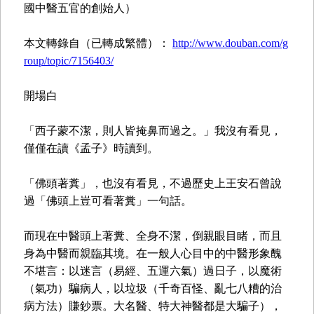
國中醫五官的創始人）
本文轉錄自（已轉成繁體）：
http://www.douban.com/g
roup/topic/7156403/
開場白
「西子蒙不潔，則人皆掩鼻而過之。」我沒有看見，
僅僅在讀《孟子》時讀到。
「佛頭著糞」，也沒有看見，不過歷史上王安石曾說
過「佛頭上豈可看著糞」一句話。
而現在中醫頭上著糞、全身不潔，倒親眼目睹，而且
身為中醫而親臨其境。在一般人心目中的中醫形象醜
不堪言：以迷言（易經、五運六氣）過日子，以魔術
（氣功）騙病人，以垃圾（千奇百怪、亂七八糟的治
病方法）賺鈔票。大名醫、特大神醫都是大騙子），