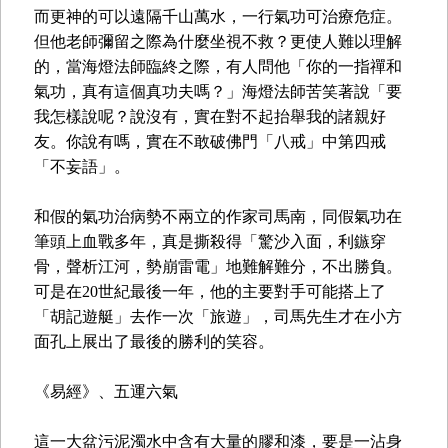
而更神的可以遠隔千山萬水，一行氣功可治療危症。
但他老師彌留之際為什麼坐視不救？更使人難以理解
的，當海燈法師臨終之際，有人問他「你的一指禪和
氣功，真有這個真功夫嗎？」海燈法師苦笑著說「要
我怎樣說呢？說沒有，實在對不起抬舉我的諸親好
友。你說有嗎，實在不敢破佛門「八戒」中第四戒
「不妄語」。
和假的氣功治病勢不兩立的作家司馬南，同假氣功在
筆頭上血戰多年，真是撕殺得「驚沙入面，利鏃穿
骨，聲析江河，勢崩雷電」地難解難分，不出勝負。
可是在20世紀最後一年，他的主要對手可能搭上了
「胡記遊艇」去作一次「旅遊」，司馬先生才在小方
面孔上展出了最後的勝利的笑容。
《易經》、五運六氣
這一大盆污泥濁水中含有大量的膠和漆，要是一沾身