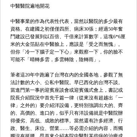
中醫醫院遍地開花
中醫事業的作為代表性代表，當然以醫院的多少最有
資格。在建國之初僅僅四所、病床30張；經過50年奮
鬥建設已發展到以百倍、千倍來計算數字，這塊6*6厘
米的大金箔貼在中醫臉上，應該是「受之而無愧」。
但你「冷一下腦子定一下心」來觀察一下，你的臉不
可能不「晴轉多雲，多雲轉陰，陰轉雨」。
筆者這20年中跑遍了台灣在內的全國各地，參觀了無
法計數的大小、公私中醫院。早已西化的台灣不談。
當進門第一事的迎賓座談會或迎賓儀式會上，書記或
院長介紹院況中首先千篇一律（從來沒有超越出「一
律」之外的）要介紹洋設備，更特別強調出大的、齊
的、高價的、進口的，似乎只有洋設備就是中醫院辦
得優劣、高低、成敗的標準。當然還有許多經濟、行
政、醫生、床位、營業……等必需介紹的內容，而獨
獨沒有挺腰、昂首來介紹本院中醫對某些病的治療成