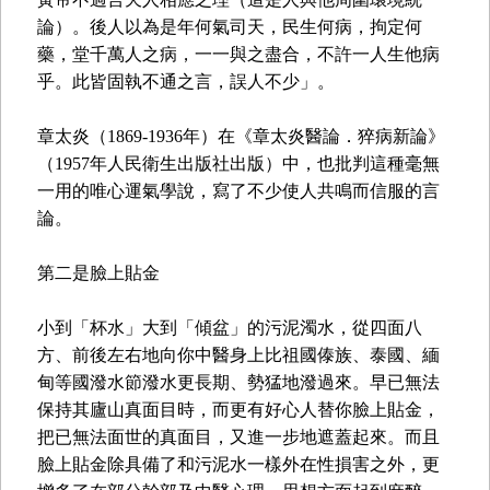
論）。後人以為是年何氣司天，民生何病，拘定何
藥，堂千萬人之病，一一與之盡合，不許一人生他病
乎。此皆固執不通之言，誤人不少」。
章太炎（1869-1936年）在《章太炎醫論．猝病新論》
（1957年人民衛生出版社出版）中，也批判這種毫無
一用的唯心運氣學說，寫了不少使人共鳴而信服的言
論。
第二是臉上貼金
小到「杯水」大到「傾盆」的污泥濁水，從四面八
方、前後左右地向你中醫身上比祖國傣族、泰國、緬
甸等國潑水節潑水更長期、勢猛地潑過來。早已無法
保持其廬山真面目時，而更有好心人替你臉上貼金，
把已無法面世的真面目，又進一步地遮蓋起來。而且
臉上貼金除具備了和污泥水一樣外在性損害之外，更