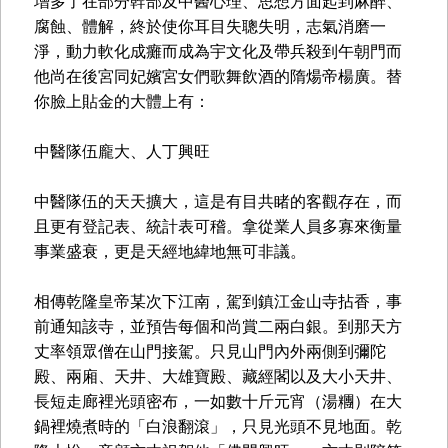
增多了在部分幹部及中醫心理、思想方面起到麻醉、
腐蝕、體解，終於使你耳目失聰失明，志氣消磨一
淨，動力軟化成癱而成為宇文化及帶兵殺到午朝門而
他尚在後宮同妃嬪宮女們歌舞飲酒的隋煬帝楊廣。替
你臉上貼金的大體上有：
中醫隊伍龐大、人丁興旺
中醫隊伍的天天擴大，這是有目共睹的客觀存在，而
且更有登記表、統計表可稽。拿從業人員多寡來衡量
事業盛衰，更是天經地緯地無可非議。
相傳乾隆皇帝某次下江南，駕到鎮江金山寺拈香，事
前通知該寺，並預告每個和尚賞二兩白銀。到那天方
丈率領眾僧在山門接駕。只見山門內外兩側到彌陀
殿、兩廂、天井、大雄寶殿、藏經閣以及大小天井、
長短走廊裡光頭密布，一如數十斤元宵（湯糰）在大
鍋裡燒煮時的「白浪翻滾」，只見光頭不見地面。乾