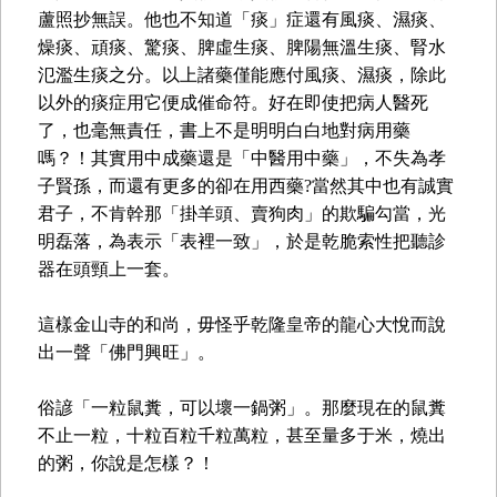
蘆照抄無誤。他也不知道「痰」症還有風痰、濕痰、
燥痰、頑痰、驚痰、脾虛生痰、脾陽無溫生痰、腎水
氾濫生痰之分。以上諸藥僅能應付風痰、濕痰，除此
以外的痰症用它便成催命符。好在即使把病人醫死
了，也毫無責任，書上不是明明白白地對病用藥
嗎？！其實用中成藥還是「中醫用中藥」，不失為孝
子賢孫，而還有更多的卻在用西藥?當然其中也有誠實
君子，不肯幹那「掛羊頭、賣狗肉」的欺騙勾當，光
明磊落，為表示「表裡一致」，於是乾脆索性把聽診
器在頭頸上一套。
這樣金山寺的和尚，毋怪乎乾隆皇帝的龍心大悅而說
出一聲「佛門興旺」。
俗諺「一粒鼠糞，可以壞一鍋粥」。那麼現在的鼠糞
不止一粒，十粒百粒千粒萬粒，甚至量多于米，燒出
的粥，你說是怎樣？！