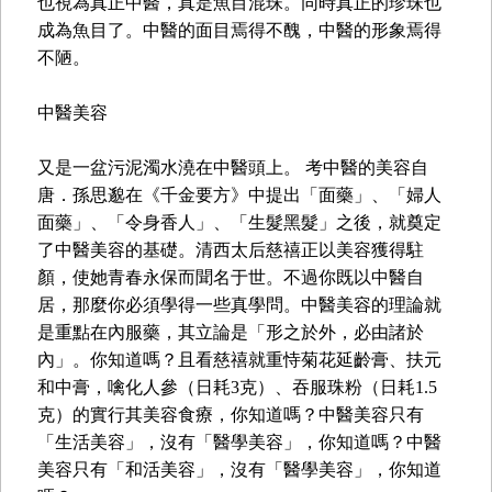
也視為真正中醫，真是魚目混珠。同時真正的珍珠也
成為魚目了。中醫的面目焉得不醜，中醫的形象焉得
不陋。
中醫美容
又是一盆污泥濁水澆在中醫頭上。 考中醫的美容自
唐．孫思邈在《千金要方》中提出「面藥」、「婦人
面藥」、「令身香人」、「生髮黑髮」之後，就奠定
了中醫美容的基礎。清西太后慈禧正以美容獲得駐
顏，使她青春永保而聞名于世。不過你既以中醫自
居，那麼你必須學得一些真學問。中醫美容的理論就
是重點在內服藥，其立論是「形之於外，必由諸於
內」。你知道嗎？且看慈禧就重恃菊花延齡膏、扶元
和中膏，噙化人參（日耗3克）、吞服珠粉（日耗1.5
克）的實行其美容食療，你知道嗎？中醫美容只有
「生活美容」，沒有「醫學美容」，你知道嗎？中醫
美容只有「和活美容」，沒有「醫學美容」，你知道