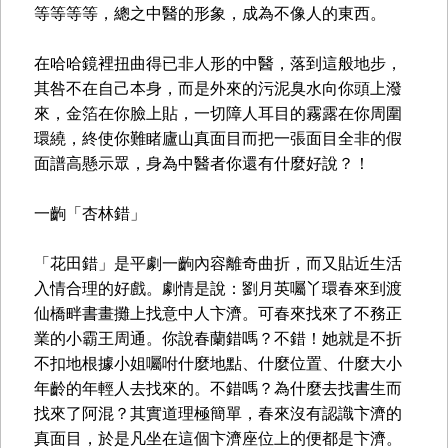
等等等等，總之中醫的形象，成為不像人的東西。
在哈哈鏡裡扭曲得已非人形的中醫，落到這般地步，
其咎不在自己本身，而是外來的污泥臭水向你頭上潑
來，金箔在你臉上貼，一切障人耳目的霧露在你周圍
環繞，終使你難睹廬山真面目而把一張面目全非的假
面譜高懸示眾，身為中醫者你還有什麼好說？！
一齣「杏林錯」
「花田錯」是平劇一齣內容離奇曲折，而又貼近生活
入情合理的好戲。劇情是說：劉月英囑丫環春來到渡
仙橋畔書畫攤上找意中人卞濟。可春來找來了不務正
業的小霸王周通。你說春蘭錯嗎？不錯！她就是不折
不扣地根據小姐囑咐什麼地點、什麼位置、什麼大小
年齡的年輕人去找來的。不錯嗎？為什麼去找書生而
找來了阿混？其實道理極簡單，春來沒有認識卞濟的
真面目，於是凡坐在這個卞濟座位上的便都是卞濟。