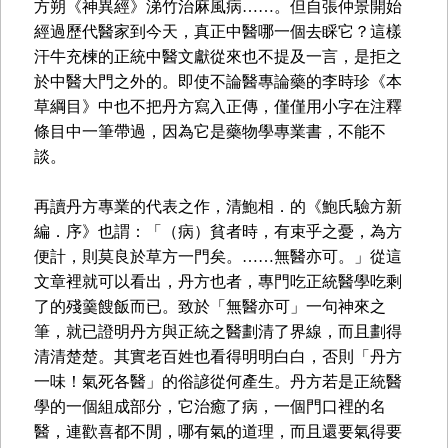
方朔《神異經》涕竹治麻風病……。但自張仲景開始
經過歷代醫家到今天，真正中醫哪一個去睬它？這樣
汗牛充楝的正統中醫文獻從來也不提及一言，是拒之
於中醫大門之外的。即使不論醫專論藥的李時珍《本
草綱目》中也不把丹方寫入正傳，僅僅用小字在注釋
條目中一筆帶過，因為它是藥物學專業書，不能不
談。
再讀丹方專業的代表之作，清鮑相．的《鮑氏驗方新
編．序》也謂：「（病）貧者時，有束乎之憂，為方
便計，則莫良於草方一門矣。……無醫亦可。」從這
文章裡就可以看出，丹方也者，專門吃正統醫學吃剩
了的殘羹餿飯而已。致於「無醫亦可」一句神來之
筆，就已證明丹方與正統之醫劃清了界線，而且劃得
清清楚楚。其實老百姓也看得明明白白，否則「丹方
一味！氣死各醫」的俗諺從何產生。丹方若是正統醫
學的一個組成部分，它治癒了病，一個門口裡的名
醫，連歡喜都不閒，哪有氣的道理，而且還要氣得要