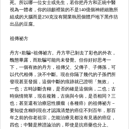
死。所以哪一位女士或先生，若你把丹方和正統中醫
視為一體者，你的頭顱裡裝的不是140億個神經細胞所
組成的大腦而是250克沒有開業執照個體戶地下黑作坊
出品的豆腐。
祖傳祕方
丹方+欺騙=祖傳祕方。丹方早已剝去了彩色的外衣，
醜態畢露，而欺騙可能尚未發覺。但你好好思考一
下，一個有效的丹方，祖傳父、父傳子、子傳孫，可
以代代相傳，決不中斷。現在你隔了幾代的子孫們所
發現甚至發掘，這個中斷的痕跡就已證明「無效」，
一也；古時診斷含糊，是否的確是這個病，二也；古
時病情簡單，現在複雜，古病與今病，是否相同？三
也；甚至還有治療惡性腫瘤（各種癌）的祖傳祕方－
要知從含糊到現在才認識清楚的癌症不到百年，那百
年之前的你老祖宗，怎能治療見都沒有見過的癌症，
四也；中醫是辨證論治的，即使是抗癌藥也分上、