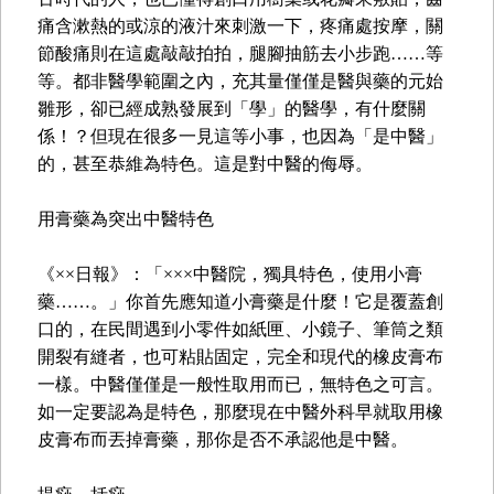
痛含漱熱的或涼的液汁來刺激一下，疼痛處按摩，關
節酸痛則在這處敲敲拍拍，腿腳抽筋去小步跑……等
等。都非醫學範圍之內，充其量僅僅是醫與藥的元始
雛形，卻已經成熟發展到「學」的醫學，有什麼關
係！？但現在很多一見這等小事，也因為「是中醫」
的，甚至恭維為特色。這是對中醫的侮辱。
用膏藥為突出中醫特色
《××日報》：「×××中醫院，獨具特色，使用小膏
藥……。」你首先應知道小膏藥是什麼！它是覆蓋創
口的，在民間遇到小零件如紙匣、小鏡子、筆筒之類
開裂有縫者，也可粘貼固定，完全和現代的橡皮膏布
一樣。中醫僅僅是一般性取用而已，無特色之可言。
如一定要認為是特色，那麼現在中醫外科早就取用橡
皮膏布而丟掉膏藥，那你是否不承認他是中醫。