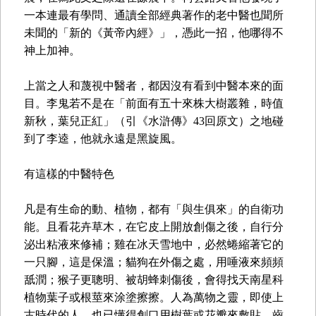
一本連最有學問、通讀全部經典著作的老中醫也聞所
未聞的「新的《黃帝內經》」，憑此一招，他哪得不
神上加神。
上當之人和蔑視中醫者，都因沒有看到中醫本來的面
目。李鬼若不是在「前面有五十來株大樹叢雜，時值
新秋，葉兒正紅」（引《水滸傳》43回原文）之地碰
到了李逵，他就永遠是黑旋風。
有這樣的中醫特色
凡是有生命的動、植物，都有「與生俱來」的自衛功
能。且看花卉草木，在它皮上開放創傷之後，自行分
泌出粘液來修補；雞在冰天雪地中，必然蜷縮著它的
一只腳，這是保溫；貓狗在外傷之處，用唾液來頻頻
舐潤；猴子更聰明、被胡蜂刺傷後，會得找天南星科
植物葉子或根莖來涂塗擦擦。人為萬物之靈，即使上
古時代的人，也已懂得創口用樹葉或花瓣來敷貼，齒