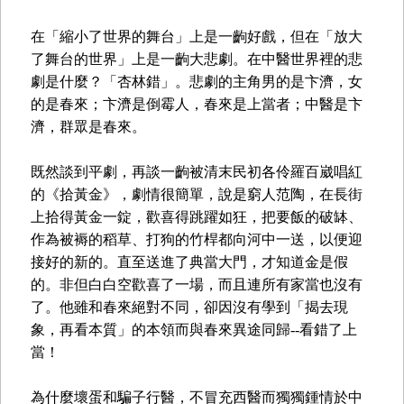
在「縮小了世界的舞台」上是一齣好戲，但在「放大
了舞台的世界」上是一齣大悲劇。在中醫世界裡的悲
劇是什麼？「杏林錯」。悲劇的主角男的是卞濟，女
的是春來；卞濟是倒霉人，春來是上當者；中醫是卞
濟，群眾是春來。
既然談到平劇，再談一齣被清末民初各伶羅百崴唱紅
的《拾黃金》，劇情很簡單，說是窮人范陶，在長街
上拾得黃金一錠，歡喜得跳躍如狂，把要飯的破缽、
作為被褥的稻草、打狗的竹桿都向河中一送，以便迎
接好的新的。直至送進了典當大門，才知道金是假
的。非但白白空歡喜了一場，而且連所有家當也沒有
了。他雖和春來絕對不同，卻因沒有學到「揭去現
象，再看本質」的本領而與春來異途同歸--看錯了上
當！
為什麼壞蛋和騙子行醫，不冒充西醫而獨獨鍾情於中