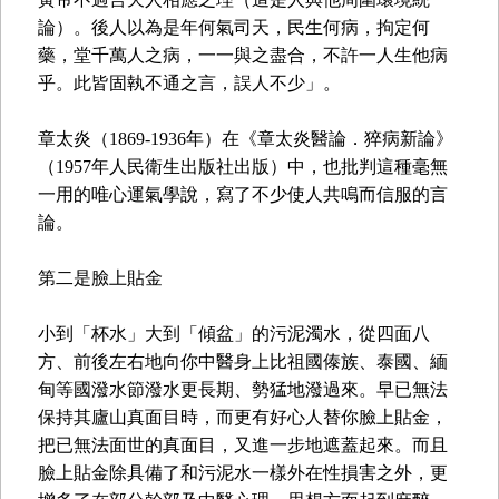
論）。後人以為是年何氣司天，民生何病，拘定何
藥，堂千萬人之病，一一與之盡合，不許一人生他病
乎。此皆固執不通之言，誤人不少」。
章太炎（1869-1936年）在《章太炎醫論．猝病新論》
（1957年人民衛生出版社出版）中，也批判這種毫無
一用的唯心運氣學說，寫了不少使人共鳴而信服的言
論。
第二是臉上貼金
小到「杯水」大到「傾盆」的污泥濁水，從四面八
方、前後左右地向你中醫身上比祖國傣族、泰國、緬
甸等國潑水節潑水更長期、勢猛地潑過來。早已無法
保持其廬山真面目時，而更有好心人替你臉上貼金，
把已無法面世的真面目，又進一步地遮蓋起來。而且
臉上貼金除具備了和污泥水一樣外在性損害之外，更