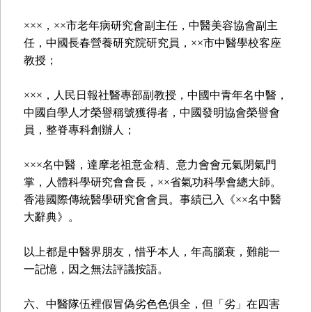
×××，××市老年病研究會副主任，中醫美容協會副主
任，中國長春營養研究院研究員，××市中醫學校客座
教授；
×××，人民日報社醫專部副教授，中國中青年名中醫，
中國自學人才榮譽稱號獲得者，中國發明協會榮譽會
員，整脊專科創辦人；
×××名中醫，達摩老祖意金精、意力會會元氣閉氣門
掌，人體科學研究會會長，××省氣功科學會總大師。
香港國際傳統醫學研究會會員。事績已入《××名中醫
大辭典》。
以上都是中醫界朋友，惜乎本人，年高腦衰，難能一
一記憶，因之無法評議按語。
六、中醫隊伍裡假冒偽劣色色俱全，但「劣」在四害