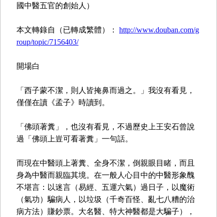
國中醫五官的創始人）
本文轉錄自（已轉成繁體）：
http://www.douban.com/g
roup/topic/7156403/
開場白
「西子蒙不潔，則人皆掩鼻而過之。」我沒有看見，
僅僅在讀《孟子》時讀到。
「佛頭著糞」，也沒有看見，不過歷史上王安石曾說
過「佛頭上豈可看著糞」一句話。
而現在中醫頭上著糞、全身不潔，倒親眼目睹，而且
身為中醫而親臨其境。在一般人心目中的中醫形象醜
不堪言：以迷言（易經、五運六氣）過日子，以魔術
（氣功）騙病人，以垃圾（千奇百怪、亂七八糟的治
病方法）賺鈔票。大名醫、特大神醫都是大騙子），