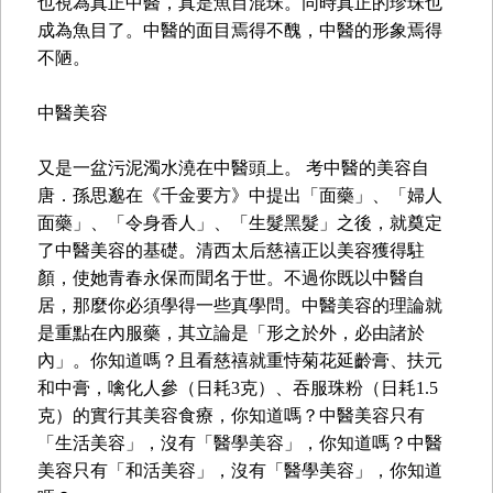
也視為真正中醫，真是魚目混珠。同時真正的珍珠也
成為魚目了。中醫的面目焉得不醜，中醫的形象焉得
不陋。
中醫美容
又是一盆污泥濁水澆在中醫頭上。 考中醫的美容自
唐．孫思邈在《千金要方》中提出「面藥」、「婦人
面藥」、「令身香人」、「生髮黑髮」之後，就奠定
了中醫美容的基礎。清西太后慈禧正以美容獲得駐
顏，使她青春永保而聞名于世。不過你既以中醫自
居，那麼你必須學得一些真學問。中醫美容的理論就
是重點在內服藥，其立論是「形之於外，必由諸於
內」。你知道嗎？且看慈禧就重恃菊花延齡膏、扶元
和中膏，噙化人參（日耗3克）、吞服珠粉（日耗1.5
克）的實行其美容食療，你知道嗎？中醫美容只有
「生活美容」，沒有「醫學美容」，你知道嗎？中醫
美容只有「和活美容」，沒有「醫學美容」，你知道