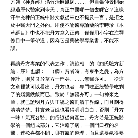
方朔《神異經》涕竹治麻風病……。但自張仲景開始
經過歷代醫家到今天，真正中醫哪一個去睬它？這樣
汗牛充楝的正統中醫文獻從來也不提及一言，是拒之
於中醫大門之外的。即使不論醫專論藥的李時珍《本
草綱目》中也不把丹方寫入正傳，僅僅用小字在注釋
條目中一筆帶過，因為它是藥物學專業書，不能不
談。
再讀丹方專業的代表之作，清鮑相．的《鮑氏驗方新
編．序》也謂：「（病）貧者時，有束乎之憂，為方
便計，則莫良於草方一門矣。……無醫亦可。」從這
文章裡就可以看出，丹方也者，專門吃正統醫學吃剩
了的殘羹餿飯而已。致於「無醫亦可」一句神來之
筆，就已證明丹方與正統之醫劃清了界線，而且劃得
清清楚楚。其實老百姓也看得明明白白，否則「丹方
一味！氣死各醫」的俗諺從何產生。丹方若是正統醫
學的一個組成部分，它治癒了病，一個門口裡的名
醫，連歡喜都不閒，哪有氣的道理，而且還要氣得要