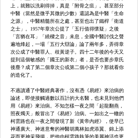
上，就難以洗刷得掉，真是「附骨之疽」。甚至部分
中醫（當然是微乎其微的少數）還認為是中醫「生命
之源」，中醫精髓所在之處，甚至也出了鐵桿「衛道
之士」。1957年章次公提了「五行值得懷疑」之後
「言猶在耳」「繞樑之音」未息，全國中醫討伐之聲
遍地烽起，一場「五行大辯論」論了兩年多，弄得章
次公成了中醫罪人、歧黃逆子。四十二年後的今天又
提到這個敏感的「國王的新衣」者，是否也要步章氏
後塵？成了第二個章次公或第二個小孩子？那就看你
的造化了。
不過讀通了中醫經典著作，沒有憑《易經》來治病的
論述，即使接觸過數以百計的大名醫，也未見到他們
用《易經》來治病。不知怎樣一夜之間「起龍翻燕，
照夜燭天」般冒出了《易經》治病。一如出之一轍的
柯雲路也在一夜之間發現了新《黃帝內經》，使早已
神通廣大、神迷意奪的神醫胡萬林如虎添翼、錦上添
花而更神采飛揚，把他由柯雲路執筆的美麗神活也更