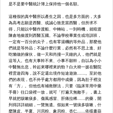
是不是要中醫統計簿上保持他一個名額。
這種假的真中醫所以產生之因，也是多方面的，大多
為高考志願是西醫、或誠心致意當西醫，但所求不
得，只能以中醫作渡船、中轉站，一到時機，就暗渡
陳倉地偷渡到西醫五國。不論學校畢業生或培訓班，
一定有一百分的尖子，也有零湯糰的等外品，那麼他
們就是等外品；不論什麼行業，必然有不思上進、好
吃懶做的傢伙，做一天和尚撞一天鐘的人，他們就是
這等人。也有大事幹不來、小事不願幹，自以為小小
中醫無出息，幹起來哪裡來的勁？白大褂一披在醫院
裡雲遊四海，說不定還出境作短途遊旅……。至於他
們的表現，也不外乎處方都用中成藥，因為肚子裡沒
有「方」。但他也有補救辦法，只要《臨床常用中藥
手冊》往口袋裡一放，就可「打遍天無敵手」，書上
早就把咳嗽痰多、傷風感冒、肝痛拉稀……的藥，開
列得詳詳細細，一覽無遺。假如來一號痰多咳嗽，什
麼陳皮、半夏、川貝粉、象貝粉、杏仁……依樣畫葫