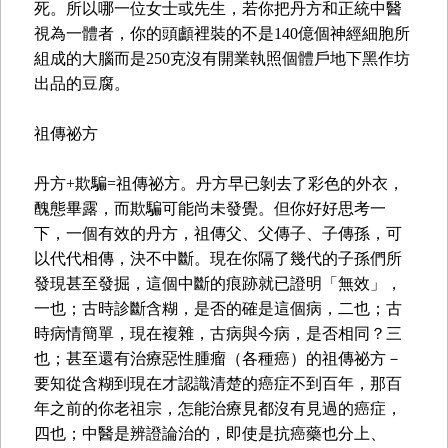
死。所以哪一位女士或先生，若你把丹方和正統中醫
視為一體者，你的頭顱裡裝的不是140億個神經細胞所
組成的大腦而是250克沒有開業執照個體戶地下黑作坊
出品的豆腐。
祖傳祕方
丹方+欺騙=祖傳祕方。丹方早已剝去了彩色的外衣，
醜態畢露，而欺騙可能尚未發覺。但你好好思考一
下，一個有效的丹方，祖傳父、父傳子、子傳孫，可
以代代相傳，決不中斷。現在你隔了幾代的子孫們所
發現甚至發掘，這個中斷的痕跡就已證明「無效」，
一也；古時診斷含糊，是否的確是這個病，二也；古
時病情簡單，現在複雜，古病與今病，是否相同？三
也；甚至還有治療惡性腫瘤（各種癌）的祖傳祕方－
要知從含糊到現在才認識清楚的癌症不到百年，那百
年之前的你老祖宗，怎能治療見都沒有見過的癌症，
四也；中醫是辨證論治的，即使是抗癌藥也分上、