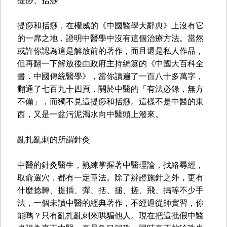
提痧、括痧
提痧和括痧，在權威的《中國醫學大辭典》上沒有它
的一席之地，證明中醫學中沒有這個治療方法。當然
或許你認為這是解放前的著作，而且還是私人作品，
但再翻一下解放後由政府主持編篡的《中國大百科全
書．中國傳統醫學》，當你讀遍了一百八十多萬字，
翻通了七百九十四頁，關於中醫的「有法必錄，無方
不備」，而獨不見這提痧和括痧。這樣不是中醫的東
西，又是一盆污泥濁水向中醫頭上潑來。
亂扎亂刺的所謂針灸
中醫的針灸醫生，熟練掌握著中醫理論，找絡尋經，
取俞選穴，都有一定章法。除了辨證施針之外，更有
什麼捻轉、提插、彈、括、搥、搓、飛、搗等不少手
法，一個未讀中醫的經典著作，不經過從師實習，你
能嗎？只有亂扎亂刺來哄騙他人。現在把這批假中醫