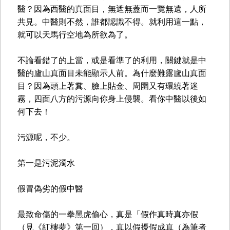
醫？因為西醫的真面目，無遮無蓋而一覽無遺，人所
共見。中醫則不然，誰都認識不得。就利用這一點，
就可以天馬行空地為所欲為了。
不論看錯了的上當，或是看準了的利用，關鍵就是中
醫的廬山真面目未能顯示人前。為什麼難露廬山真面
目？因為頭上著糞、臉上貼金、周圍又有環繞著迷
霧，四面八方的污源向你身上侵襲。看你中醫以後如
何下去！
污源呢，不少。
第一是污泥濁水
假冒偽劣的假中醫
最致命傷的一拳黑虎偷心，真是「假作真時真亦假
（見《紅樓夢》第一回），真以假擾假成真（為筆者