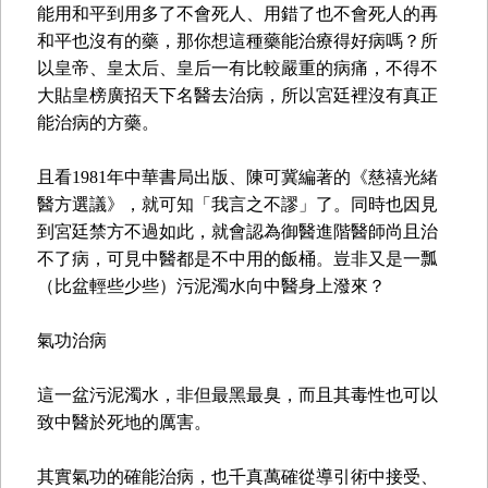
能用和平到用多了不會死人、用錯了也不會死人的再
和平也沒有的藥，那你想這種藥能治療得好病嗎？所
以皇帝、皇太后、皇后一有比較嚴重的病痛，不得不
大貼皇榜廣招天下名醫去治病，所以宮廷裡沒有真正
能治病的方藥。
且看1981年中華書局出版、陳可冀編著的《慈禧光緒
醫方選議》，就可知「我言之不謬」了。同時也因見
到宮廷禁方不過如此，就會認為御醫進階醫師尚且治
不了病，可見中醫都是不中用的飯桶。豈非又是一瓢
（比盆輕些少些）污泥濁水向中醫身上潑來？
氣功治病
這一盆污泥濁水，非但最黑最臭，而且其毒性也可以
致中醫於死地的厲害。
其實氣功的確能治病，也千真萬確從導引術中接受、