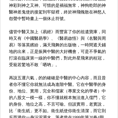
神彩到神之又神。可惜的是禍福無常，神狗乾郎的神
醫神差鬼使的接駕到牢獄裡，終於神飛魄散在神怒人
怨聲中暫時畫上一個休止符號。
儘管中醫又加上《易經》而豐富了你的祖遺寶庫，同
時又有《中國醫易學》、《醫易啟悟》與《名醫與周
易》等落英繽紛，滿天飛舞的出版物，一時間遮天鋪
地的出來，正是振興中醫的大好機會，可是不爭氣的
打滾在臨床第一線的中醫們，對此外星飛來的桂冠，
受寵若驚地不敢「哂吶」。
再說五運六氣，的的確確是中醫的中心內容，而且昔
者你不懂它你就無法成為進階中醫。它在中醫學的身
份、地位、實用，完全和儒家（專業文化的學者）中
的八股文一模一樣，你不懂就根本無法進入儒門，它
的身份、地位之高，不言可喻。但談實用，老實說，
比「衛生紙」更不如。衛生紙使你衛生清潔，而它則
反而潑你一身污泥濁水。筆者曾在1999年第20卷4期