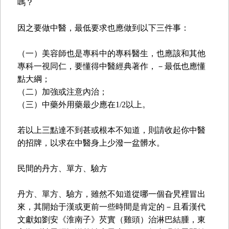
嗎？
因之要做中醫，最低要求也應做到以下三件事：
（一）美容師也是專科中的專科醫生，也應該和其他
專科一視同仁，要懂得中醫經典著作，－最低也應懂
點大綱；
（二）加強或注意內治；
（三）中藥外用藥最少應在1/2以上。
若以上三點達不到甚或根本不知道，則請收起你中醫
的招牌，以求在中醫身上少潑一盆髒水。
民間的丹方、單方、驗方
丹方、單方、驗方，雖然不知道從哪一個旮旯裡冒出
來，其開始于漢或更前一些時間是肯定的－且看漢代
文獻如劉安《淮南子》芡實（雞頭）治淋巴結腫，東