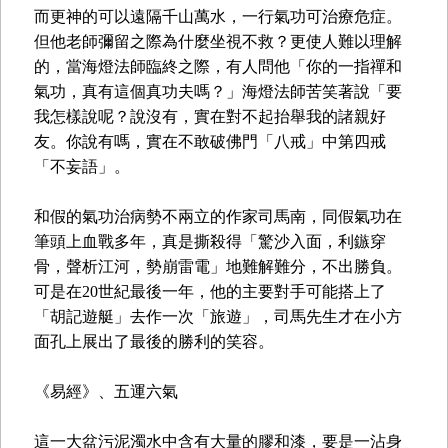
而更神的可以遠隔千山萬水，一行氣功可治療危症。
但他老師彌留之際為什麼坐視不救？更使人難以理解
的，當海燈法師臨終之際，有人問他「你的一指禪和
氣功，真有這個真功夫嗎？」海燈法師苦笑著說「要
我怎樣說呢？說沒有，實在對不起抬舉我的諸親好
友。你說有嗎，實在不敢破佛門「八戒」中第四戒
「不妄語」。
和假的氣功治病勢不兩立的作家司馬南，同假氣功在
筆頭上血戰多年，真是撕殺得「驚沙入面，利鏃穿
骨，聲析江河，勢崩雷電」地難解難分，不出勝負。
可是在20世紀最後一年，他的主要對手可能搭上了
「胡記遊艇」去作一次「旅遊」，司馬先生才在小方
面孔上展出了最後的勝利的笑容。
《易經》、五運六氣
這一大盆污泥濁水中含有大量的膠和漆，要是一沾身