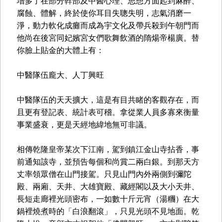
增多了在部分幹部及中醫心理、思想方面起到麻醉、
腐蝕、體解，終於使你耳目失聰失明，志氣消磨一
淨，動力軟化成癱而成為宇文化及帶兵殺到午朝門而
他尚在後宮同妃嬪宮女們歌舞飲酒的隋煬帝楊廣。替
你臉上貼金的大體上有：
中醫隊伍龐大、人丁興旺
中醫隊伍的天天擴大，這是有目共睹的客觀存在，而
且更有登記表、統計表可稽。拿從業人員多寡來衡量
事業盛衰，更是天經地緯地無可非議。
相傳乾隆皇帝某次下江南，駕到鎮江金山寺拈香，事
前通知該寺，並預告每個和尚賞二兩白銀。到那天方
丈率領眾僧在山門接駕。只見山門內外兩側到彌陀
殿、兩廂、天井、大雄寶殿、藏經閣以及大小天井、
長短走廊裡光頭密布，一如數十斤元宵（湯糰）在大
鍋裡燒煮時的「白浪翻滾」，只見光頭不見地面。乾