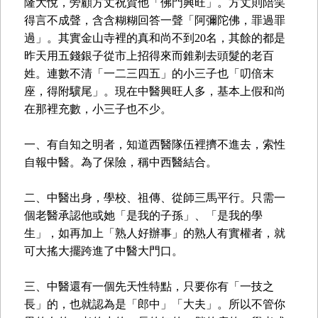
隆大悅，旁顧方丈祝賀他「佛門興旺」。方丈則陪笑
得言不成聲，含含糊糊回答一聲「阿彌陀佛，罪過罪
過」。其實金山寺裡的真和尚不到20名，其餘的都是
昨天用五錢銀子從市上招得來而錐剃去頭髮的老百
姓。連數不清「一二三四五」的小三子也「叨倍末
座，得附驥尾」。現在中醫興旺人多，基本上假和尚
在那裡充數，小三子也不少。
一、有自知之明者，知道西醫隊伍裡擠不進去，索性
自報中醫。為了保險，稱中西醫結合。
二、中醫出身，學校、祖傳、從師三馬平行。只需一
個老醫承認他或她「是我的子孫」、「是我的學
生」，如再加上「熟人好辦事」的熟人有實權者，就
可大搖大擺跨進了中醫大門口。
三、中醫還有一個先天性特點，只要你有「一技之
長」的，也就認為是「郎中」「大夫」。所以不管你