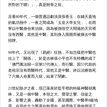
所對的下聯）」，真是附骨之疽。
且看80年代，一個普通話劇演員張香玉，在鋪天蓋地
的氣功熱中，一夜之間成為「玉皇大帝女兒」，在西
寧以中醫身份來治病。因為被孫悟空大鬧過的天宮裡
沒有西醫，當然是中醫。直到身入囹圄而被摘去中醫
招牌。
90年代，又出現了《易經》狂熱，不知怎樣把中醫也
拉上了「關係」。於是吉林張小平也不失時機的成了
「佛門萬法歸一宗第57代傳人」而行醫。因57代前的
老祖宗沒有西醫時代，當然又是中醫。終以治療致死
了六條人命案而入獄，結束了鬧劇。
21世紀除夕之夜，現已落座於監牢裡的特級神醫胡萬
林，又是一個中醫，本領之大、聲望之響、信徒之
多、影響之廣，轟動了全國，甚至國際。中醫界8級地
震，在寫此文之際還在餘震中。柯雲路又替他發現了