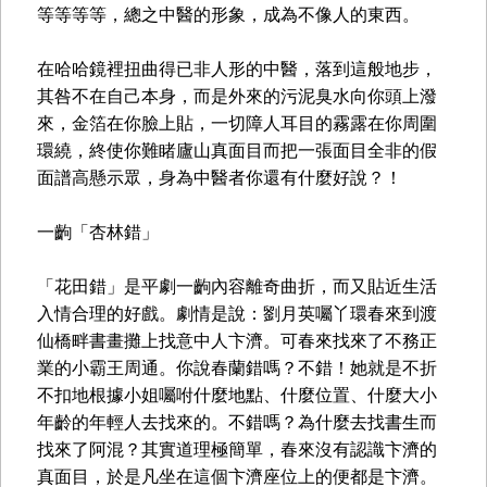
等等等等，總之中醫的形象，成為不像人的東西。
在哈哈鏡裡扭曲得已非人形的中醫，落到這般地步，
其咎不在自己本身，而是外來的污泥臭水向你頭上潑
來，金箔在你臉上貼，一切障人耳目的霧露在你周圍
環繞，終使你難睹廬山真面目而把一張面目全非的假
面譜高懸示眾，身為中醫者你還有什麼好說？！
一齣「杏林錯」
「花田錯」是平劇一齣內容離奇曲折，而又貼近生活
入情合理的好戲。劇情是說：劉月英囑丫環春來到渡
仙橋畔書畫攤上找意中人卞濟。可春來找來了不務正
業的小霸王周通。你說春蘭錯嗎？不錯！她就是不折
不扣地根據小姐囑咐什麼地點、什麼位置、什麼大小
年齡的年輕人去找來的。不錯嗎？為什麼去找書生而
找來了阿混？其實道理極簡單，春來沒有認識卞濟的
真面目，於是凡坐在這個卞濟座位上的便都是卞濟。