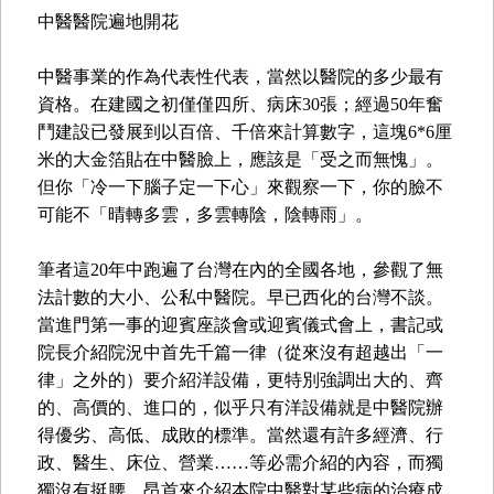
中醫醫院遍地開花
中醫事業的作為代表性代表，當然以醫院的多少最有
資格。在建國之初僅僅四所、病床30張；經過50年奮
鬥建設已發展到以百倍、千倍來計算數字，這塊6*6厘
米的大金箔貼在中醫臉上，應該是「受之而無愧」。
但你「冷一下腦子定一下心」來觀察一下，你的臉不
可能不「晴轉多雲，多雲轉陰，陰轉雨」。
筆者這20年中跑遍了台灣在內的全國各地，參觀了無
法計數的大小、公私中醫院。早已西化的台灣不談。
當進門第一事的迎賓座談會或迎賓儀式會上，書記或
院長介紹院況中首先千篇一律（從來沒有超越出「一
律」之外的）要介紹洋設備，更特別強調出大的、齊
的、高價的、進口的，似乎只有洋設備就是中醫院辦
得優劣、高低、成敗的標準。當然還有許多經濟、行
政、醫生、床位、營業……等必需介紹的內容，而獨
獨沒有挺腰、昂首來介紹本院中醫對某些病的治療成