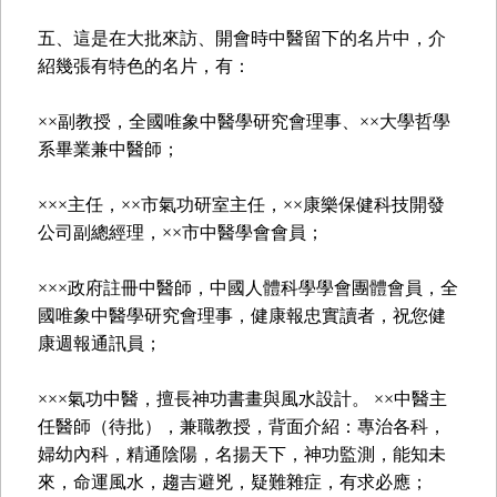
五、這是在大批來訪、開會時中醫留下的名片中，介
紹幾張有特色的名片，有：
××副教授，全國唯象中醫學研究會理事、××大學哲學
系畢業兼中醫師；
×××主任，××市氣功研室主任，××康樂保健科技開發
公司副總經理，××市中醫學會會員；
×××政府註冊中醫師，中國人體科學學會團體會員，全
國唯象中醫學研究會理事，健康報忠實讀者，祝您健
康週報通訊員；
×××氣功中醫，擅長神功書畫與風水設計。 ××中醫主
任醫師（待批），兼職教授，背面介紹：專治各科，
婦幼內科，精通陰陽，名揚天下，神功監測，能知未
來，命運風水，趨吉避兇，疑難雜症，有求必應；