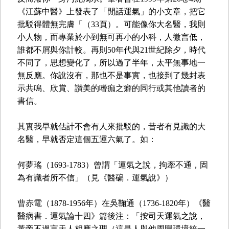
《江蘇中醫》上發表了「閒話運氣」的小文章，把它
批駁得體無完膚「（33頁）。可能像你大名醫，我則
小人物，而專業於小到無可再小的小科，人微言低，
誰都不屑與你計較。再則50年代與21世紀除夕，時代
不同了，思想變化了，所以過了半年，太平無事地一
無反應。你說沒有，那也不是事實，也接到了幾封表
示共鳴、欣賞、讚美的嗜痂之癖的同行或其他讀者的
書信。
其實我早就估計不會有人來批駁的，昔者有見識的大
名醫，早就否定這個五運六氣了。如：
何夢瑤（1693-1783）曾謂「運氣之說，拘牽不通，固
為有識者所不信」（見《醫碥．運氣說》）
曹赤電（1878-1956年）在吳鞠通（1736-1820年）《醫
醫病書．運氣論十四》篇後注：「按司天運氣之說，
黃帝不過言天人相應之理（這是人與他周圍環境統一