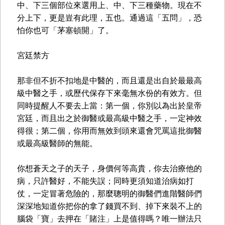
中、下三個部位來選用上、中、下三種藥物。現在不
分上下，更是豈有此理，五也。通過這「五問」，恐
怕你也可「茅塞頓開」了。
宮廷禁方
那非但不折不扣地是中醫的，而且還是出自於最最高
級中醫之手，或歷代保存下來毫無水份的有效方。但
同時提醒人不要去上當：第一個，你別以為出於皇帝
宮廷，而且出之於御醫或最高級中醫之手，一定神效
得很；第二個，你用而無效到頭來還會咒罵這批御醫
或最高級醫師的無能。
你想蒼天之子的天子，身價何等高貴，你去治療他的
病，只許醫好，不能失誤；同時更須知道治病如打
仗，一定冒著危險的，那麼聰明的御醫們進階醫師們
深深地知道你把你的拿了錢買不到、掉下來裝不上的
腦袋「寶」去押在「賭注」上是值得嗎？唯一辦法只