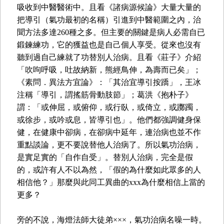
吸收到中醫醫術中。且看《諸病源候論》大量大量的
把導引（氣功最初的名稱）引進到中醫範圍之內，治
聞方法多達260種之多。但主要的關鍵是病人必需自已
鍛鍊練功，它的獲益也是自己個人享受。從來也沒有
聽到過自己練就了功替別人治病。且看《莊子》介紹
「吹呴呼吸，吐故納新，熊經鳥伸，為壽而已矣」；
《素問．異法方宜論》：「其治宜導引按蹻」，王冰
注稱「導引，謂搖筋骨動肢節」；葛洪《抱朴子》
謂：「或伸屈，或俯仰，或行臥，或倚立，或躑躅，
或徐步，或吟或息，皆導引也」。他們都強調健身保
健，在健康中卻病，在卻病中延年，連治病也並不作
重點談論，更不要說替他人治病了。所以氣功治病，
是實足實的「自作自受」。替別人治病，完全是假
的，或許有人不以為然，「假的為什麼如此眾多的人
相信他？」那麼與此同工異曲的xxx為什麼相信上當的
更多？
旁的不說，海燈法師大徒弟×××，氣功治病名噪一時。