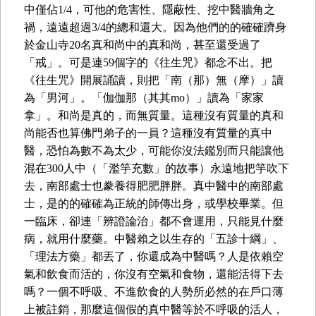
中僅佔1/4，可他的危害性、隱蔽性、挖中醫牆角之
禍，遠遠超過3/4的總和還大。因為他們的的確確躋身
於金山寺20名真和尚中的真和尚，甚至還受過了
「戒」。可是連59個字的《往生咒》都念不出。把
《往生咒》開展誦讀，則把「南（那）無（摩）」讀
為「男河」。「伽伽那（其其mo）」讀為「家家
拿」。和尚是真的，而無質量。這種沒有質量的真和
尚能否也算佛門弟子的一員？這種沒有質量的真中
醫，恐怕為數不為太少，可能你沒法鑑別而只能讓他
混在300人中（「濫竽充數」的故事）永遠地把竽吹下
去，南部處士也豢養得肥肥胖胖。真中醫中的南部處
士，是的的確確為正統的師傳出身，或學校畢業。但
一臨床，卻連「辨證論治」都不會運用，只能見什麼
病，就用什麼藥。中醫賴之以生存的「五診十綱」、
「理法方藥」都丟了，你還成為中醫嗎？人是依賴空
氣和飲食而活的，你沒有空氣和食物，還能活得下去
嗎？一個不呼吸、不進飲食的人勢所必然的在戶口薄
上被註銷，那麼這個假的真中醫等於不呼吸的活人，