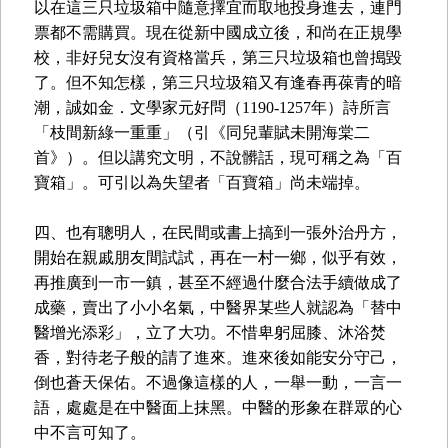
以在這三只垃圾箱中隨意擇宜而取地投身進去，連門
票都不需購買。現在從新中國成立後，和尚在正規學
校，非好兒女沒有資格當兵，第三只垃圾箱也曾搗毀
了。但不知怎樣，第三只垃圾箱又有逢春再葆青的暗
潮，誠如金．文學家元好問（1190-1257年）詩所言
「枝間新綠一重重」（引《同兒輩賦未開海棠二
首》）。但以講究文明，不說髒話，現可稱之為「百
寶箱」。可引以為失望者「百寶箱」尚未端掉。
四、也有聰明人，在民間或書上搞到一張外治丹方，
開始在親戚朋友間試試，再在一村一鄉，似乎有效，
再推廣到一市一鎮，甚至不經過什麼合法手續做成了
成藥，賣出了小小名氣，中醫界某些人就認為「替中
醫增光添彩」，立了大功。不惜卑躬屈膝、沐浴焚
香，對待老子般的請了進來。進來後如能安分守己，
倒也蒼天保佑。不過像這樣的人，一舉一動，一言一
語，處處是在中醫面上抹黑。中醫的形象在群眾的心
中不言可知了。