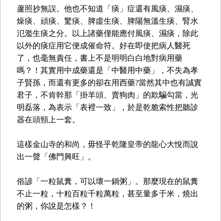
蘆照抄無誤。他也不知道「痰」症還有風痰、濕痰、
燥痰、頑痰、驚痰、脾虛生痰、脾陽無溫生痰、腎水
氾濫生痰之分。以上諸藥僅能應付風痰、濕痰，除此
以外的痰症用它便成催命符。好在即使把病人醫死
了，也毫無責任，書上不是明明白白地對病用藥
嗎？！其實用中成藥還是「中醫用中藥」，不失為孝
子賢孫，而還有更多的卻在用西藥?當然其中也有誠實
君子，不肯幹那「掛羊頭、賣狗肉」的欺騙勾當，光
明磊落，為表示「表裡一致」，於是乾脆索性把聽診
器在頭頸上一套。
這樣金山寺的和尚，毋怪乎乾隆皇帝的龍心大悅而說
出一聲「佛門興旺」。
俗諺「一粒鼠糞，可以壞一鍋粥」。那麼現在的鼠糞
不止一粒，十粒百粒千粒萬粒，甚至量多于米，燒出
的粥，你說是怎樣？！