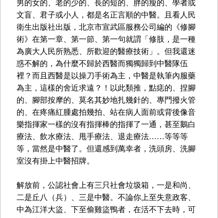
男的女的、老的少的、長的短的、胖的瘦的、學者或
文盲、君子或小人，都是名正言順的中醫。且看人民
衛生出版社出版，北京市宣武區服務公司編的《修腳
術》在第一章、第一節、第一句就謂「修肢，是一種
為廣大人民所熟悉、所歡迎的醫療技術」。但我還迷
惑不解的，為什麼不歸於西醫而獨獨歸到中醫隊伍
裡？而且西醫是以操刀手術為主，中醫是執筆內服藥
為主，這樣的舍近求遠？！以此類推，點痣的、捏腳
的、腳部按摩的、莫名其妙地扎幾針的、專門撥火管
的、在疼痛紅腫處拍幾拍、站在病人面前或背後像音
樂指揮家一樣的沒有指揮棒的指揮了一通，甚至鵝白
療法、飲水療法、甩手療法、退走療法……等等等
等，當然是中醫了。但還感到萬幸者，洗頭房、洗腳
室沒有掛上中醫招牌。
解放前，公認社會上有三只社會垃圾箱，一是和尚、
二是丘八（兵）、三是中醫。不論你上至失意政客、
中為江洋大盜、下至偷雞盜鴨者，在活不下去時，可