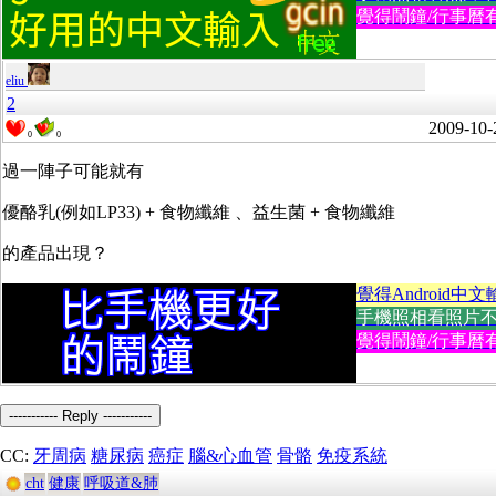
覺得鬧鐘/行事曆有
eliu
2
2009-10-
0
0
過一陣子可能就有
優酪乳(例如LP33) + 食物纖維 、益生菌 + 食物纖維
的產品出現？
覺得Android中文
手機照相看照片不方便
覺得鬧鐘/行事曆有
----------- Reply -----------
CC:
牙周病
糖尿病
癌症
腦&心血管
骨骼
免疫系統
cht
健康
呼吸道&肺