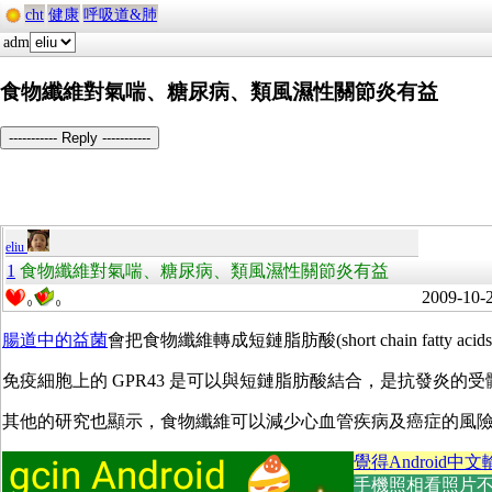
cht
健康
呼吸道&肺
adm
食物纖維對氣喘、糖尿病、類風濕性關節炎有益
----------- Reply -----------
eliu
1
食物纖維對氣喘、糖尿病、類風濕性關節炎有益
2009-10-
0
0
腸道中的益菌
會把食物纖維轉成短鏈脂肪酸(short chain fatty
免疫細胞上的 GPR43 是可以與短鏈脂肪酸結合，是抗發炎的
其他的研究也顯示，食物纖維可以減少心血管疾病及癌症的風
覺得Android中文
手機照相看照片不方便