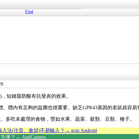
Find
29
 acids)，短鏈脂肪酸有抗發炎的效果。
受體。體內有足夠的益菌也很重要。缺乏GPR43基因的老鼠就容
險。多吃未處理的食物，譬如水果、蔬菜、穀類、豆類、種子。
輸入法(注音、倉頡)不易輸入？→ gcin Android
？→ AndCamera