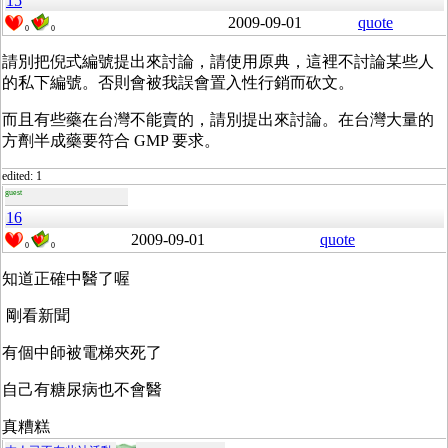
15
2009-09-01
quote
0
0
請別把倪式編號提出來討論，請使用原典，這裡不討論某些人
的私下編號。否則會被我誤會置入性行銷而砍文。
而且有些藥在台灣不能賣的，請別提出來討論。在台灣大量的
方劑半成藥要符合 GMP 要求。
edited: 1
guest
16
2009-09-01
quote
0
0
知道正確中醫了喔
剛看新聞
有個中師被電梯夾死了
自己有糖尿病也不會醫
真糟糕