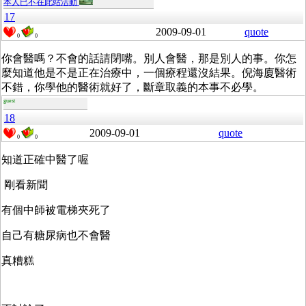
本人已不在此站活動
17
2009-09-01
quote
0
0
你會醫嗎？不會的話請閉嘴。別人會醫，那是別人的事。你怎
麼知道他是不是正在治療中，一個療程還沒結果。倪海廈醫術
不錯，你學他的醫術就好了，斷章取義的本事不必學。
guest
18
2009-09-01
quote
0
0
知道正確中醫了喔
剛看新聞
有個中師被電梯夾死了
自己有糖尿病也不會醫
真糟糕