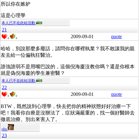
所以你在嫉妒
這是心理學
本人已不在此站活動
21
2009-09-01
quote
0
0
哈哈，別說那麼多廢話，請問你在哪裡執業？我不敢讓我的親
友去給一位偏執狂醫治。
誰強誰弱不是用嘴巴說的，這個倪海廈沒教你嗎？還是你根本
就是偽倪海廈的學生兼密醫？
本人已不在此站活動
22
2009-09-01
quote
0
0
BTW，既然說到心理學，快去把你的精神狀態好好治療一下
吧！我看你自療是沒辦法了，症狀滿嚴重的，找一個好醫師去
徹底治療。別出來害人了。
eliu
23