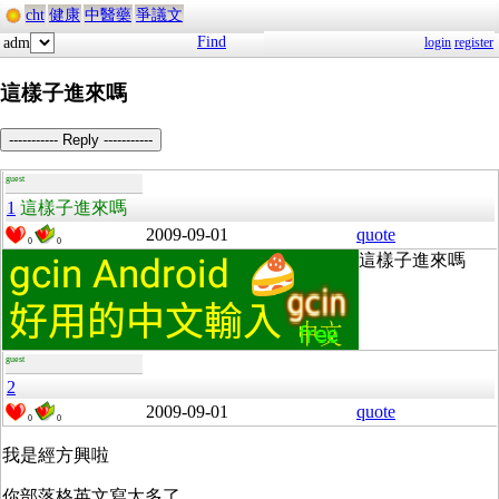
cht
健康
中醫藥
爭議文
Find
adm
login
register
這樣子進來嗎
----------- Reply -----------
guest
1
這樣子進來嗎
2009-09-01
quote
0
0
這樣子進來嗎
guest
2
2009-09-01
quote
0
0
我是經方興啦
你部落格英文寫太多了