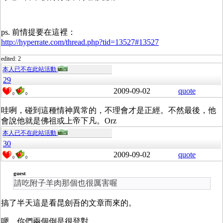
ps. 前情提要在這裡：
http://hyperrate.com/thread.php?tid=13527#13527
edited: 2
本人已不在此站活動
29
2009-09-02
quote
0
0
哇咧，碰到這種情神異常的，不理會才是正經。不然最後，他
會說他就是佛祖或上帝下凡。Orz
本人已不在此站活動
30
2009-09-02
quote
0
0
guest
請吃附子羊肉那個也很厲害喔
搞了半天這是看昆劍吾的文章而來的。
嗯，你們兩個倒是很登對。