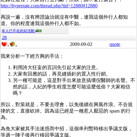
http://hyperrate.com/thread.php?tid=12880#12880
再說一遍，沒有辨證論治就沒有中醫，連我這個外行人都知
道。你的程度連我這個外行人都不如。
本人已不在此站活動
28
2009-09-02
quote
0
0
我來分析一下經方興的手法：
利用誇大狂妄的言詞先引起大家的注意。
大家有回應的話，再見縫插針的置入性行銷。
另一種可能是，這是對手出來故意搞壞倪醫師的名聲。不
然的話，人紀的學生程度怎麼可能這麼低俗？大家相信
嗎？
所以，對策就是，不要去理會，以免後續在興風作浪。不合規
律的文，直接砍掉。因為這已經是一種惹人厭惡的 spam 的行
為。
為免大家被其手法迷惑而中招，這個串列暫時移出爭議文版，
等過一陣子後再行移回爭議文版。