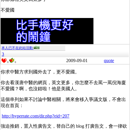
不愛國
本人已不在此站活動
3
2009-09-01
quote
0
0
你求中醫方求到國外去了，更不愛國。
你去看漢唐中醫的網頁，英文更多，你怎麼不去罵一罵倪海廈
不愛國？啊，也沒錯啦！他是美國人。
這個串列如果不討論中醫相關，將來會移入爭議文版，不會出
現在首頁：
http://hyperrate.com/dir.php?eid=207
強迫推銷，置入性廣告文，替自己的 blog 打廣告文，會一律砍