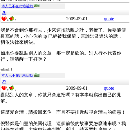
本人已不在此站活動
26
2009-09-01
quote
0
0
我是不會到你那裡去，少來這招誘敵之計，老楩了。你要隨便
亂寫的話，小心你的 ip 已經被我保留，言論涉及違法的話，一
切依法律來解決。
如果你要亂貼別人的文章，那一定是砍的。別人行不代表你
行，請清醒一下好嗎？
edited: 1
本人已不在此站活動
27
2009-09-01
quote
0
0
亂貼別人的文章，你就只會這招嗎？有本事就寫出自己的見
解。
這麼愛台灣，請搬回來住，而且不要排斥歧視台灣去的病患！
倪醫師是仙豐的美國代理，這個前後的故事要怎麼連串呢？我
紀錄在這裡，大家自行去判斷，所以，請不要打廣告了：