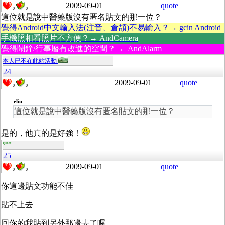
2009-09-01
quote
0
0
這位就是說中醫藥版沒有匿名貼文的那一位？
覺得Android中文輸入法(注音、倉頡)不易輸入？→ gcin Android
手機照相看照片不方便？→ AndCamera
覺得鬧鐘/行事曆有改進的空間？→ AndAlarm
本人已不在此站活動
24
2009-09-01
quote
0
0
eliu
這位就是說中醫藥版沒有匿名貼文的那一位？
是的，他真的是好強！
guest
25
2009-09-01
quote
0
0
你這邊貼文功能不佳
貼不上去
回你的我貼到另外那邊去了喔