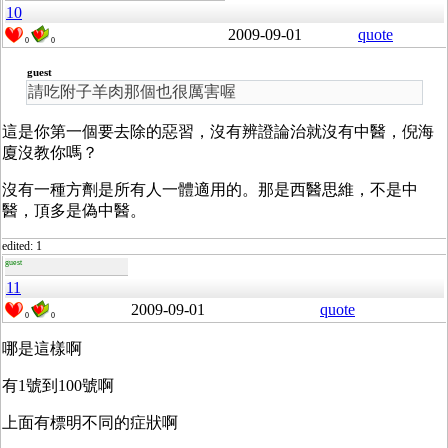
10
2009-09-01
quote
0
0
guest
請吃附子羊肉那個也很厲害喔
這是你第一個要去除的惡習，沒有辨證論治就沒有中醫，倪海
廈沒教你嗎？
沒有一種方劑是所有人一體適用的。那是西醫思維，不是中
醫，頂多是偽中醫。
edited: 1
guest
11
2009-09-01
quote
0
0
哪是這樣啊
有1號到100號啊
上面有標明不同的症狀啊