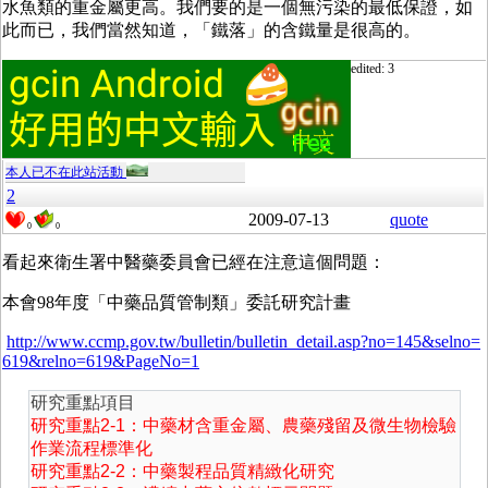
水魚類的重金屬更高。我們要的是一個無污染的最低保證，如
此而已，我們當然知道，「鐵落」的含鐵量是很高的。
edited: 3
本人已不在此站活動
2
2009-07-13
quote
0
0
看起來衛生署中醫藥委員會已經在注意這個問題：
本會98年度「中藥品質管制類」委託研究計畫
http://www.ccmp.gov.tw/bulletin/bulletin_detail.asp?no=145&selno=
619&relno=619&PageNo=1
研究重點項目
研究重點2-1：中藥材含重金屬、農藥殘留及微生物檢驗
作業流程標準化
研究重點2-2：中藥製程品質精緻化研究