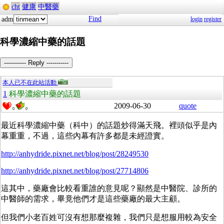
cht
健康
中醫藥
Find
adm
login
register
科學濃縮中藥的話題
----------- Reply -----------
本人已不在此站活動
1
科學濃縮中藥的話題
2009-06-30
quote
0
0
最近科學濃縮中藥（科中）的話題炒得滿天飛。裡頭似乎是內
幕重重，不過，這些內幕有許多都是未經證實。
http://anhydride.pixnet.net/blog/post/28249530
http://anhydride.pixnet.net/blog/post/27714806
這其中，藥廠會比較看重誰的意見呢？顯然是中醫院、診所的
中醫師的需求，畢竟他們才是這些藥廠的最大主顧。
但我們小老百姓可沒有想那麼複雜，我們只是想服用較為安全