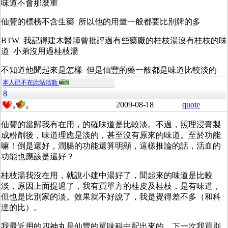
味道不會那麼重
仙豐的標榜不含生藥 所以他的用量一般都要比別牌的多
BTW 我記得建木醫師曾批評過有些藥廠的桂枝湯沒有桂枝的味
道 小弟沒用過桂枝湯
不知道他聞起來是怎樣 但是仙豐的藥一般都是味道比較淡的
本人已不在此站活動
8
2009-08-18
quote
0
0
仙豐的當歸我有在用，的確味道是比較淡。不過，照理浸膏製
成粉劑後，味道理應是淡的，甚至沒有原來的味道。至於功能
嘛！倒是還好，潤腸的功能還算明顯，這樣推論的話，活血的
功能也應該是還好？
桂枝湯我沒在用，就說小建中湯好了，聞起來的味道是比較
淡，原因上面提過了，我有買單方的桂皮及桂枝，是有味道，
但也是比別家的淡。效果就不好說了，我是覺得差不多（和科
達的比）。
我最近用的四神丸是仙豐的單味科中配出來的，下一次我買別