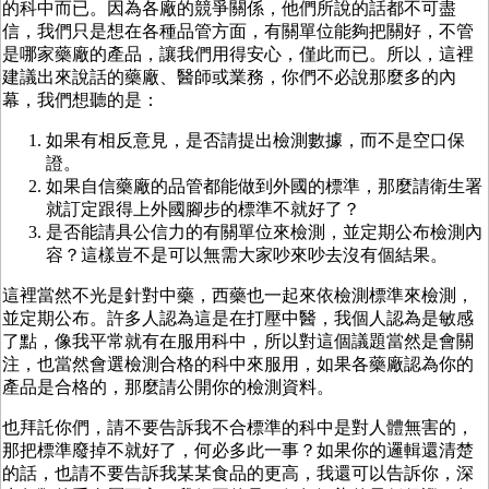
的科中而已。因為各廠的競爭關係，他們所說的話都不可盡
信，我們只是想在各種品管方面，有關單位能夠把關好，不管
是哪家藥廠的產品，讓我們用得安心，僅此而已。所以，這裡
建議出來說話的藥廠、醫師或業務，你們不必說那麼多的內
幕，我們想聽的是：
如果有相反意見，是否請提出檢測數據，而不是空口保
證。
如果自信藥廠的品管都能做到外國的標準，那麼請衛生署
就訂定跟得上外國腳步的標準不就好了？
是否能請具公信力的有關單位來檢測，並定期公布檢測內
容？這樣豈不是可以無需大家吵來吵去沒有個結果。
這裡當然不光是針對中藥，西藥也一起來依檢測標準來檢測，
並定期公布。許多人認為這是在打壓中醫，我個人認為是敏感
了點，像我平常就有在服用科中，所以對這個議題當然是會關
注，也當然會選檢測合格的科中來服用，如果各藥廠認為你的
產品是合格的，那麼請公開你的檢測資料。
也拜託你們，請不要告訴我不合標準的科中是對人體無害的，
那把標準廢掉不就好了，何必多此一事？如果你的邏輯還清楚
的話，也請不要告訴我某某食品的更高，我還可以告訴你，深