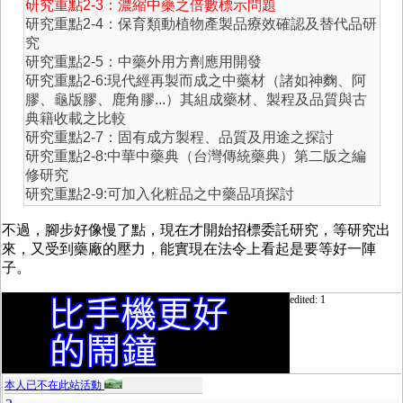
研究重點2-3：濃縮中藥之倍數標示問題
研究重點2-4：保育類動植物產製品療效確認及替代品研
究
研究重點2-5：中藥外用方劑應用開發
研究重點2-6:現代經再製而成之中藥材（諸如神麴、阿
膠、龜版膠、鹿角膠...）其組成藥材、製程及品質與古
典籍收載之比較
研究重點2-7：固有成方製程、品質及用途之探討
研究重點2-8:中華中藥典（台灣傳統藥典）第二版之編
修研究
研究重點2-9:可加入化粧品之中藥品項探討
不過，腳步好像慢了點，現在才開始招標委託研究，等研究出
來，又受到藥廠的壓力，能實現在法令上看起是要等好一陣
子。
edited: 1
本人已不在此站活動