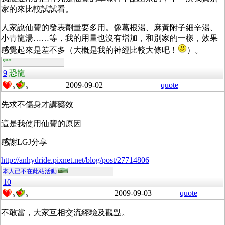
家的來比較試試看。
人家說仙豐的發表劑量要多用。像葛根湯、麻黃附子細辛湯、
小青龍湯……等，我的用量也沒有增加，和別家的一樣，效果
感覺起來是差不多（大概是我的神經比較大條吧！
）。
guest
9
恐龍
2009-09-02
quote
0
0
先求不傷身才講藥效
這是我使用仙豐的原因
感謝LGJ分享
http://anhydride.pixnet.net/blog/post/27714806
本人已不在此站活動
10
2009-09-03
quote
0
0
不敢當，大家互相交流經驗及觀點。