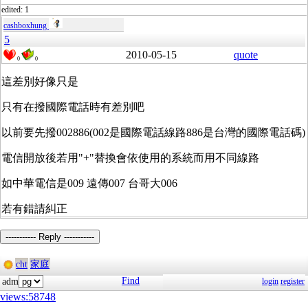
edited: 1
cashboxhung
5
2010-05-15
quote
0
0
這差別好像只是
只有在撥國際電話時有差別吧
以前要先撥002886(002是國際電話線路886是台灣的國際電話碼)
電信開放後若用"+"替換會依使用的系統而用不同線路
如中華電信是009 遠傳007 台哥大006
若有錯請糾正
----------- Reply -----------
cht
家庭
Find
adm
login
register
views:58748