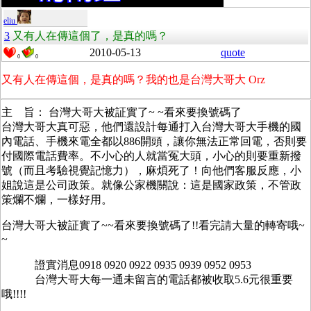
eliu
3
又有人在傳這個了，是真的嗎？
2010-05-13
quote
0
0
又有人在傳這個，是真的嗎？我的也是台灣大哥大 Orz
主 旨： 台灣大哥大被証實了~ ~看來要換號碼了
台灣大哥大真可惡，他們還設計每通打入台灣大哥大手機的國
內電話、手機來電全都以886開頭，讓你無法正常回電，否則要
付國際電話費率。不小心的人就當冤大頭，小心的則要重新撥
號（而且考驗視覺記憶力），麻煩死了！向他們客服反應，小
姐說這是公司政策。就像公家機關說：這是國家政策，不管政
策爛不爛，一樣好用。
台灣大哥大被証實了~~看來要換號碼了!!看完請大量的轉寄哦~
~
證實消息0918 0920 0922 0935 0939 0952 0953
台灣大哥大每一通未留言的電話都被收取5.6元很重要
哦!!!!