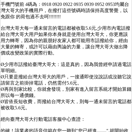
手機門號前 4碼為：0918 0920 0922 0935 0939 0952 0953均屬台
灣大哥大的手機用戶，在撥打這些號碼時請保持高度警覺，以
免跟你 的荷包過不去呵!!!!!!!!
台灣大哥大每一通未留言的電話都被收取5.6元,少用市內電話撥
給台灣大哥大用戶如果你本身就是使用台灣大哥大，你更應該
用力轉寄，因為你的親朋好友家人都可能用市話撥給你，經由
大量的轉寄，或許可以藉由輿論的力量，讓台灣大哥大做出降
價或改變政策的實際行動。
Ø少用市話撥給臺灣大哥大：這是真的，因為我曾經申請過電話
單明細。
Ø只要是撥給台灣大哥大的用戶，一接通即使沒說話或沒聽它說
請留言之前掛掉電話，仍然需付5.6元。
Ø再與別家比較，你就會發現，別家有進入留言系統才開始算錢
所以每一通價錢。
Ø皆依長短收費，而撥給台灣大哥大，則每一通未留言的電話都
被收取5.6元。
經向臺灣大哥大行動電話客服中心查證：
的確！該業者的語音信箱在您一聽到"您已經進........",就開始收