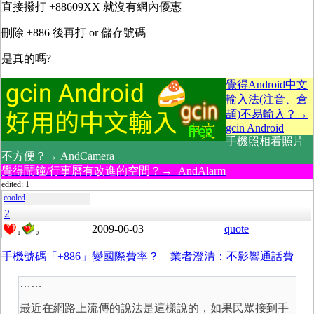
直接撥打 +88609XX 就沒有網內優惠
刪除 +886 後再打 or 儲存號碼
是真的嗎?
覺得Android中文
輸入法(注音、倉
頡)不易輸入？→
gcin Android
手機照相看照片
不方便？→ AndCamera
覺得鬧鐘/行事曆有改進的空間？→ AndAlarm
edited: 1
coolcd
2
2009-06-03
quote
1
0
手機號碼「+886」變國際費率？ 業者澄清：不影響通話費
……
最近在網路上流傳的說法是這樣說的，如果民眾接到手