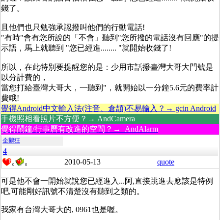
錢了。
且他們也只勉強承認撥叫他們的行動電話!
"有時"會有您所說的「不會」聽到"您所撥的電話沒有回應"的提
示語，馬上就聽到 "您已經進........ "就開始收錢了!
所以，在此特別要提醒您的是：少用市話撥臺灣大哥大門號是
以分計費的，
當您打給臺灣大哥大，一聽到"，就開始以一分鐘5.6元的費率計
費哦!
覺得Android中文輸入法(注音、倉頡)不易輸入？→ gcin Android
手機照相看照片不方便？→ AndCamera
覺得鬧鐘/行事曆有改進的空間？→ AndAlarm
企鵝狂
4
2010-05-13
quote
0
0
可是他不會一開始就說您已經進入...阿,直接跳進去應該是特例
吧,可能剛好訊號不清楚沒有聽到之類的。
我家有台灣大哥大的, 0961也是喔。