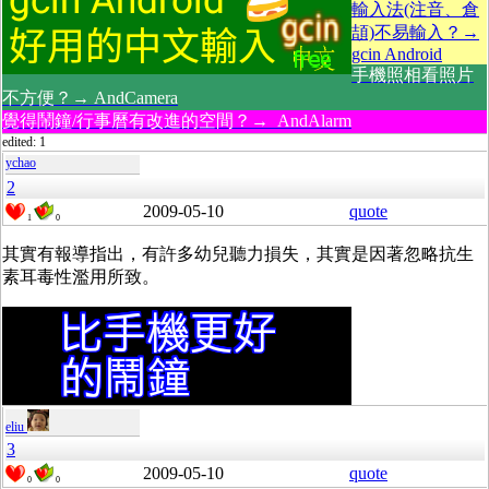
輸入法(注音、倉
頡)不易輸入？→
gcin Android
手機照相看照片
不方便？→ AndCamera
覺得鬧鐘/行事曆有改進的空間？→ AndAlarm
edited: 1
ychao
2
2009-05-10
quote
1
0
其實有報導指出，有許多幼兒聽力損失，其實是因著忽略抗生
素耳毒性濫用所致。
eliu
3
2009-05-10
quote
0
0