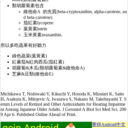
類胡蘿蔔素包含
維他命A 的先質(beta-cryptoxanthin, alpha-carotene, an
d beta-carotene)
茄紅素lycopene
葉黃素lutein
玉米黃素zeaxanthin.
所以多吃蔬果有好聽力
綠色蔬菜(葉黃素)
紅蕃茄&紅肉西瓜(茄紅素)
胡蘿蔔&木瓜(類胡蘿蔔素&維他命A)
芝麻&豆類(維他命E)
Michikawa T, Nishiwaki Y, Kikuchi Y, Hosoda K, Mizutari K, Saito
H, Asakura K, Milojevic A, Iwasawa S, Nakano M, Takebayashi T. S
erum Levels of Retinol and Other Antioxidants for Hearing Impairme
nt Among Japanese Older Adults. J Gerontol A Biol Sci Med Sci. 200
9 Apr 6. Published Online Ahead of Print.
覺得Android中文