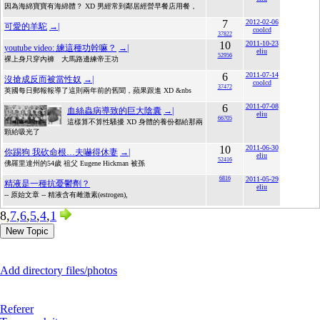
因為海綿寶寶有海綿體？ XD 男經常到鄰居經營早餐店用餐，
7
2012-02-06
可愛的羊駝
→|
coolcd
37822
10
2011-10-23
youtube video: 練這種功幹嘛？
→|
eliu
52956
裸上身只穿內褲 大馬路邊練帝王功
6
2011-07-14
沒搶成反而被當性奴
→|
coolcd
37472
英國每日郵報報導了這則兩年前的舊聞，蘋果跟進 XD &nbs
6
2011-07-08
血絲蟲病導致的巨大陰囊
→|
eliu
66705
這樣算不算性騷擾 XD 身體的養份都給那兩
顆給吸光了
10
2011-06-30
你踢狗 我砍命根…夫嚇得休妻
→|
eliu
52416
佛羅里達州的54歲 祖父 Eugene Hickman 被孫
6816
2011-05-29
精液是一種抗憂鬱劑？
eliu
-- 原始文章 -- 精液含有雌激素(estrogen),
8,
7
,
6
,
5
,
4
,
1
New Topic
Add directory files/photos
Referer