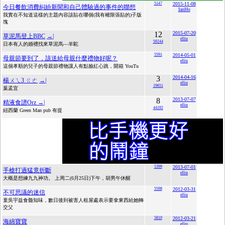
5147
2015-11-08
今日餐飲消費糾紛新聞和自己體驗過的事件的聯想
IanHo
我實在不知道這樣的主題內容該貼在哪個(我有權限張貼的)子版
塊
12
2015-07-20
草泥馬登上BBC
→|
eliu
59244
日本有人的婚禮找來草泥馬—羊駝
5591
2014-05-01
母親節要到了，該送給母親什麼禮物好呢？
eliu
這個孝順的兒子的母親節禮物讓人有點臉紅心跳，開箱 YouTu
3
2014-04-16
楊ㄨㄟ3 ㄍㄜ
→|
eliu
19651
葉孟宜
8
2013-07-07
精液食譜Orz
→|
eliu
44192
紐西蘭 Green Man pub 有提
5399
2013-07-01
手槍打過猛竟折斷
eliu
大概是想練九九神功。 上周二(6月25日)下午，胡男午休醒
5598
2012-03-31
不可思議的迷信
eliu
童吳宇益食髓知味，數日後到被害人租屋處表示要拿東西給她轉
交父
5810
2012-03-21
海綿寶寶
eliu