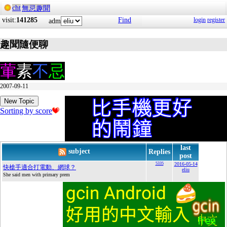
cht
無忌趣聞
visit:
141285
Find
login
register
adm
趣聞隨便聊
葷
素
不
忌
2007-09-11
New Topic
Sorting by score
last
subject
Replies
post
5335
2016-05-14
快槍手適合打電動、網球？
eliu
She said men with primary prem