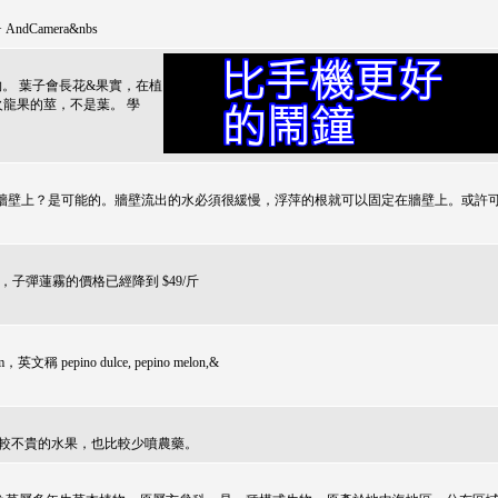
 AndCamera&nbs
物。 葉子會長花&果實，在植
龍果的莖，不是葉。 學
牆壁上？是可能的。牆壁流出的水必須很緩慢，浮萍的根就可以固定在牆壁上。或許
子彈蓮霧的價格已經降到 $49/斤
 pepino dulce, pepino melon,&
比較不貴的水果，也比較少噴農藥。