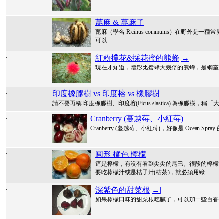
.
菎麻 & 菎麻子
蓖麻（學名 Ricinus communis）在野
可以
.
紅粉撲花&採花蜜的熊蜂
→|
現在才知道，體形比蜜蜂大幾倍的熊蜂，是網室
.
印度橡膠樹 vs 印度榕 vs 橡膠樹
請不要再稱 印度橡膠樹、印度榕(Ficus elastica) 為橡
.
Cranberry (蔓越莓、小紅莓)
Cranberry (蔓越莓、小紅莓)，好像是 Ocean
.
圓形 橘色 檸檬
這是檸檬，有沒有看到尖尖的尾巴。很酸的檸檬
要吃檸檬汁或是桔子汁(桔茶)，就必須用綠
.
深紫色的甜菜根
→|
如果檸檬口味的甜菜根吃膩了，可以加一些百香