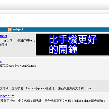
subject
nset
。中文名稱：小圓彤花學名：
地：南美洲
→|
TC Desire Eye + AndCamera
虎葛學名：Cayratia japonica原產地： 東亞&澳洲英文名稱：Bus
cacabum
物。中文名稱：倒地鈴、三角燈籠草英文名稱： balloon plant(氣球植物) o