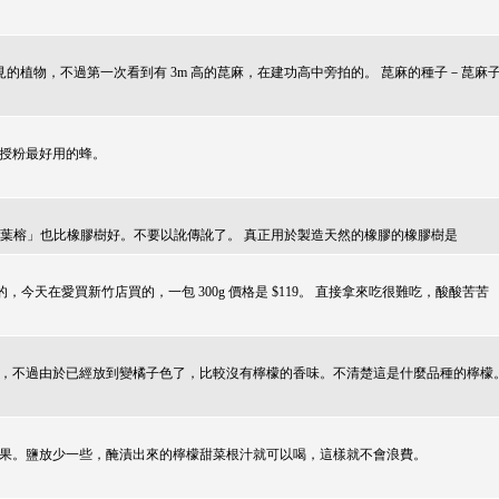
外是一種常見的植物，不過第一次看到有 3m 高的菎麻，在建功高中旁拍的。 菎麻的種子－菎麻
授粉最好用的蜂。
膠樹，稱「大葉榕」也比橡膠樹好。不要以訛傳訛了。 真正用於製造天然的橡膠的橡膠樹是
 Spray 的，今天在愛買新竹店買的，一包 300g 價格是 $119。 直接拿來吃很難吃，酸酸苦苦
，不過由於已經放到變橘子色了，比較沒有檸檬的香味。不清楚這是什麼品種的檸檬
果。鹽放少一些，醃漬出來的檸檬甜菜根汁就可以喝，這樣就不會浪費。