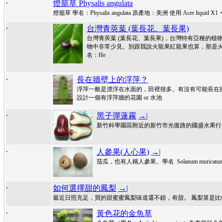
.
燈籠草 Physalis angulata
燈籠草 學名：Physalis angulata 原產地：美洲 使用 Acer liquid X1 +
.
台灣青莢葉 (葉長花、葉長果)
台灣青莢葉 (葉長花、葉長果)，台灣特有亞種的植
物中非常少見。別跟我說火龍果紅龍果也算，那是火
名：He
.
長在牆壁上的浮萍？
浮萍一般是漂浮在水面的，田裡很多。有沒有可能長在
設計一個有浮萍牆的花園 or 水池
.
黑子彈蓮霧
→|
新竹科學園區附近的新竹市光復路的國盛水果行，
.
人參果(人心果)
→|
茄瓜，也有人稱人參果。學名 Solanum muricatum，英文稱
.
如何選擇甜的鳳梨
→|
最近日照充足，買的甜蜜蜜鳳梨味道還不錯，有甜。 鳳梨算是
.
黃色花的金魚草