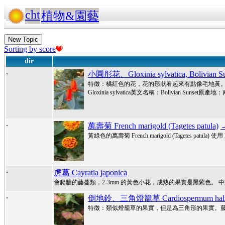
cht
植物&園藝
New Topic
Sorting by score
dir
.
小圓彤花、Gloxinia sylvatica, Bolivian Su
特徵：橘紅色的花，花的形狀看起來有點像毛地黃
Gloxinia sylvatica英文名稱：Bolivian Sunset原產
.
萬壽菊 French marigold (Tagetes patula)
黃綠色的萬壽菊 French marigold (Tagetes patula) 使用 H
.
虎葛 Cayratia japonica
會爬牆的藤蔓類，2-3mm 的黃色小花，成熟的果實是黑紫色。 中文名稱：
.
倒地鈴、三角燈籠草 Cardiospermum hali
特徵：類似燈籠草的果實，但是為三角形的果實。藤蔓類的植