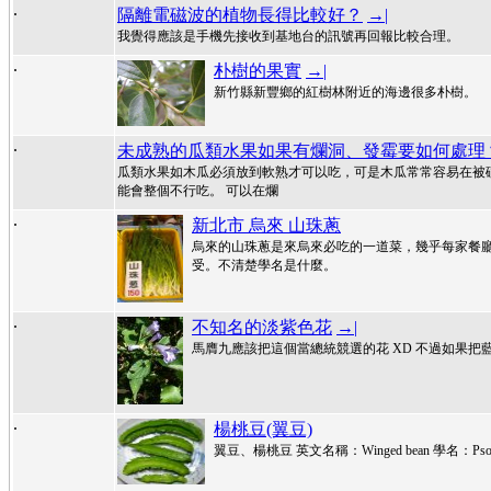
.
隔離電磁波的植物長得比較好？
→|
我覺得應該是手機先接收到基地台的訊號再回報比較合理。
.
朴樹的果實
→|
新竹縣新豐鄉的紅樹林附近的海邊很多朴樹。
.
未成熟的瓜類水果如果有爛洞、發霉要如何處理
瓜類水果如木瓜必須放到軟熟才可以吃，可是木瓜常常容易在被
能會整個不行吃。 可以在爛
.
新北市 烏來 山珠蔥
烏來的山珠蔥是來烏來必吃的一道菜，幾乎每家餐廳
受。不清楚學名是什麼。
.
不知名的淡紫色花
→|
馬膺九應該把這個當總統競選的花 XD 不過如果把
.
楊桃豆(翼豆)
翼豆、楊桃豆 英文名稱：Winged bean 學名：Pso