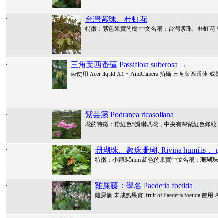
.
台灣紫珠、杜虹花
特徵：紫色果實的樹 中文名稱：台灣紫珠、杜虹花 學名：Ca
.
三角葉西番蓮 Passiflora suberosa
→|
￼使用 Acer liquid X1 + AndCamera 拍攝 三角葉西番蓮 成熟果實
.
紫芸籐 Podranea ricasoliana
花的特徵：粉紅色5瓣喇叭花，中央有深紫紅色條紋 中文名稱：紫芸籐英
.
珊瑚珠、數珠珊瑚, Rivina humilis， pi
特徵：小顆3-5mm 紅色的果實中文名稱：珊瑚珠、數珠珊瑚
.
雞屎藤：學名 Paederia foetida
→|
雞屎籐 未成熟果實, fruit of Paederia foetida 使用 Ace