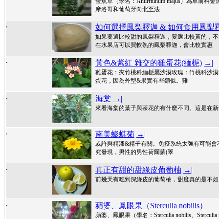
金魚草（學名：Antirrhinum majus
摩洛哥和葡萄牙向北至法
.
如何選擇鳳梨釋迦 & 如何食用鳳梨
如果要選比較甜的鳳梨釋迦，要選比較黃的，不
在水果店可以買軟熟的鳳梨釋迦，會比較實惠
.
黃色&紫紅 雜交的雞蛋花(緬梔)
→|
雞蛋花：夾竹桃科緬梔屬沙漠玫瑰：竹桃科沙漠
蛋花，因為外型&果實有些類似。雞
.
海棠
→|
來看海棠的葉子與茶花的有什麼不同。這是在新
.
南美蟛蜞菊
→|
或許與精液&精子有關。免疫系統太強有可能會
究發現，男性的男性荷爾蒙(睪
.
真正有甜的甜綠皮葡萄柚
→|
前幾天有吃到深綠皮的葡萄柚，甜度真的是不如
.
蘋婆、鳳眼果（Sterculia nobilis）
蘋婆、鳳眼果（學名：Sterculia nobilis、S