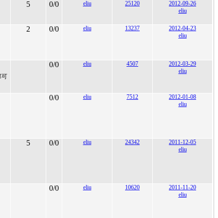
5
0/0
eliu
25120
2012-09-26
eliu
2
0/0
eliu
13237
2012-04-23
eliu
0/0
eliu
4507
2012-03-29
eliu
部可
0/0
eliu
7512
2012-01-08
eliu
5
0/0
eliu
24342
2011-12-05
eliu
0/0
eliu
10620
2011-11-20
eliu