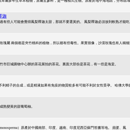
）為車前科金魚草屬多年生草本植物，原屬玄參科，是一種模式生物。原產於地中海地區，分布區
釋迦
過有些人可能會覺得鳳梨釋迦太甜，那就不要選黃的。 鳳梨釋迦必須放到軟熟才能吃
玫瑰屬 兩個都是夾竹桃科的植物，所以都有些毒性。果實很像，沙漠玫瑰也有人稱矮
竹市巨城購物中心辦的茶花展拍的茶花。裏面大部份是茶花，有一些是海棠。
不利精子的合成，或是精液如果有免疫的物質較多有可能不利於女性受孕。 哈佛大學
成熟變黃的甜葡萄柚。
terculia monosperma）原產於中國南部、印度、越南、印度尼西亞蘇門答臘等地。 蘋婆、鳳