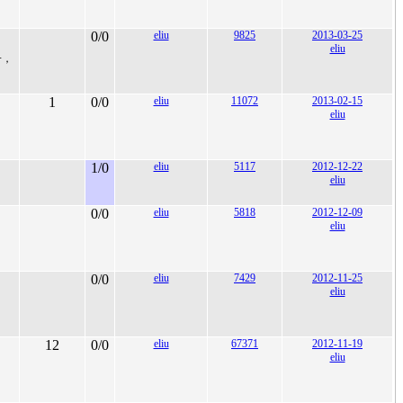
0/0
eliu
9825
2013-03-25
eliu
子，
1
0/0
eliu
11072
2013-02-15
eliu
1/0
eliu
5117
2012-12-22
eliu
0/0
eliu
5818
2012-12-09
eliu
0/0
eliu
7429
2012-11-25
eliu
。
12
0/0
eliu
67371
2012-11-19
eliu