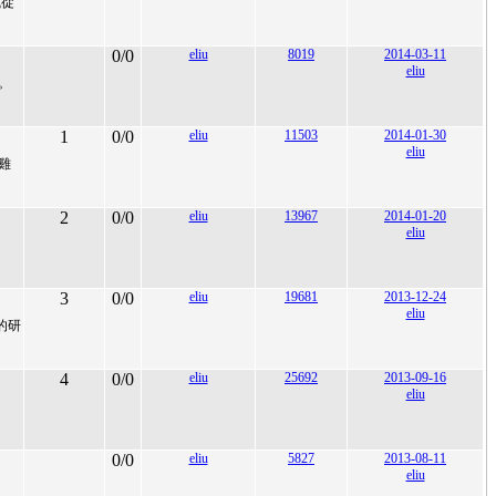
域從
0/0
eliu
8019
2014-03-11
eliu
。
1
0/0
eliu
11503
2014-01-30
eliu
雞
2
0/0
eliu
13967
2014-01-20
eliu
3
0/0
eliu
19681
2013-12-24
eliu
的研
4
0/0
eliu
25692
2013-09-16
eliu
0/0
eliu
5827
2013-08-11
eliu