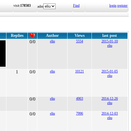
visit:
178583
Find
login
register
adm
Replies
Author
Views
last post
0/0
eliu
5554
2015-01-10
eliu
1
0/0
eliu
10121
2015-01-05
eliu
0/0
eliu
4903
2014-12-26
eliu
0/0
eliu
7996
2014-12-03
eliu