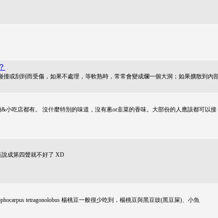
？
碰撞或刮到而受傷，如果不處理，等軟熟時，常常會變成爛一個大洞；如果擴散到內
&小吃店都有。 沒什麼特別的味道，沒有蔥or韭菜的香味。大部份的人應該都可以接
藍說成第四聲就不好了 XD
phocarpus tetragonolobus 楊桃豆一般很少吃到，楊桃豆與黑豆豉(黑豆屎)、小魚