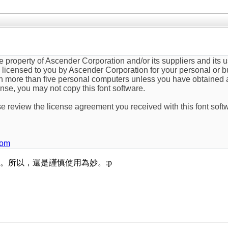
le property of Ascender Corporation and/or its suppliers and its 
s licensed to you by Ascender Corporation for your personal or 
on more than five personal computers unless you have obtained 
ense, you may not copy this font software.
se review the license agreement you received with this font soft
com
有）。所以，還是謹慎使用為妙。:p