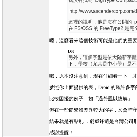
我沒有找到 DigiType Compa
http://www.ascendercorp.com/d
這裡的說明，他是沒有公開的 pro
在 FS/OSS 的 FreeType2 是
嗯，這麼看來這個技術可能是他們的重
LGJ
另外，這個字型是依大陸新字體
下，學校（尤其是中小學）是不適
哦，原本沒注意到，現在仔細看一下，
參照你上面提供的表，Droid 的確許多
比較困擾的例子，如「過骼亟以拔解」
但在一些簡繁體差異較大的字，又會堅
結果就是有點亂 ，虧威鋒還是台灣公司
感謝提醒！