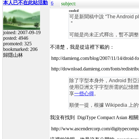
本人已不在此站活動
6
subject:
coolcd
可是新聞稿中說 “The Android platform
＂
joined: 2007-09-19
可能是尚未正式釋出，暫不調整授權
posted: 4946
promoted: 325
不清楚，我是從這裡下載的：
bookmarked: 206
歸隱山林
http://damieng.com/blog/2007/11/14/droid-fo
http://download.damieng.com/fonts/redistrib
除了字型本身外，Android 對亞
使用亞洲文字字型所需的記憶體，
享
一些心得
。
順便一提，根據 Wikipedia 上的情報，
我沒有找到 DigiType Compact Asia
http://www.ascendercorp.com/digitypecompa