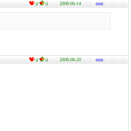
2008-06-14
quote
0
0
2008-08-20
quote
0
0