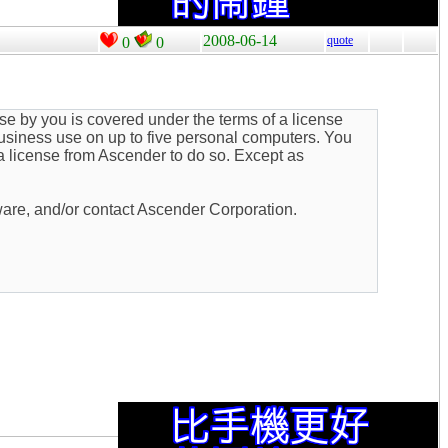
2008-06-14
quote
0
0
use by you is covered under the terms of a license
business use on up to five personal computers. You
a license from Ascender to do so. Except as
ware, and/or contact Ascender Corporation.