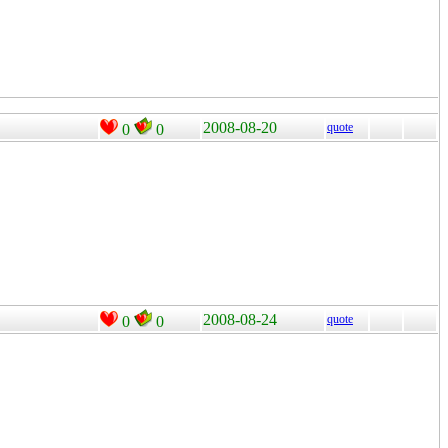
2008-08-20
quote
0
0
2008-08-24
quote
0
0