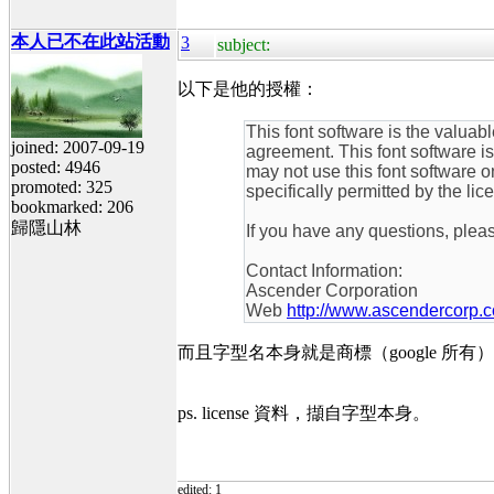
本人已不在此站活動
3
subject:
以下是他的授權：
This font software is the valuab
joined: 2007-09-19
agreement. This font software i
posted: 4946
may not use this font software 
promoted: 325
specifically permitted by the lic
bookmarked: 206
歸隱山林
If you have any questions, plea
Contact Information:
Ascender Corporation
Web
http://www.ascendercorp.
而且字型名本身就是商標（google 所
ps. license 資料，擷自字型本身。
edited: 1