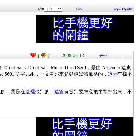
Find
login
register
adm
2008-06-13
quote
1
0
了
Droid Sans, Droid Sans Mono, Droid Serif
，是由
Ascender
這家
ksc 5601
等字元組，中文看起來是類似黑體風格的，
這裡
有樣本
來的，我是在
這裡
找到的，
這篇
有提到要怎麼把字型抽出來，不