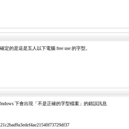
確定的是這是五人以下電腦 free use 的字型。
tf 這個檔在 Windows 下會出現「不是正確的字型檔案」的錯誤訊息
21c2bad9a3edef4ae21540f73729df37