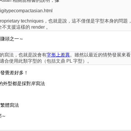
ct Asian 相關規格書的說明，據
igitypecompactasian.html
prietary techniques，也就是說，這不僅僅是字型本身的問
完全不支援這樣的 render 。
要賺頭之一～
的寫法，也就是說會有
字形上差異
。雖然以最近的情勢發展來看
合使用此類字型的（包括文鼎 PL 字型）。
才發覺差好多！
字的外型都是採對岸寫法
守繁體寫法
耶～