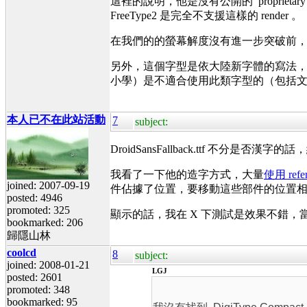
這裡的說明，他是沒有公開的 proprieta
FreeType2 是完全不支援這樣的 render 。
在我們的的螢幕解度沒有進一步突破前
另外，這個字型是依大陸新字體的寫法
小學）是不適合使用此類字型的（包括文鼎
本人已不在此站活動
7
subject:
DroidSansFallback.ttf 不分是
我看了一下他的造字方式，大量
使用 ref
joined: 2007-09-19
件佔據了位置，要移動這些部件的位置
posted: 4946
promoted: 325
顯示的話，我在 X 下測試是效果不錯，當
bookmarked: 206
歸隱山林
coolcd
8
subject:
joined: 2008-01-21
LGJ
posted: 2601
promoted: 348
bookmarked: 95