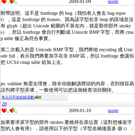
2009-01-09
quote
1
0
附帶說明。這不是 fontforge 的 bug（我怕有人會去 bug repor
t），這是 fontforge 的 feature。因為該字型在非 bmp 的區域並沒
有 glyph（超出 Unicode 範圍的不算在內，就是那些部件 stroke
s），所以 fontforge 會自行判斷成 Uniocde BMP 字型，而將 cma
p table 修正為符合事實。
第二次載入的是 Unicode BMP 字型，我們將他 encoding 成 Unic
ode full，表示我們將要加字在非 BMP 區，所以 fontforge 會讓你
把 UCS4 cmap table 給加上去。
ps. validate 無需去理會，除非你能解讀裡頭的內容，否則很容易
誤判將字型弄壞，一般使用可以把這個檢查項目關掉。
本人已不在此站活動
28
2009-01-10
quote
0
0
如果要求原字型的部件 strokes 要維持在原位置（這對想修改字
型的人會有用），請使用以下的字型（字型名稱後面多 個 t）：