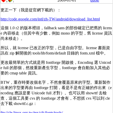
2009-01-01
quote
0
1
更正一下（我是從官網下載的）：
http://code.google.com/intl/zh-TW/android/download_list.html
這個 1.0 r2 的版本裡頭，fallback sans 的部份確定已把舊的 licens
e 內容移走（但其中有少數，例如 mono 的字型，舊 license 資訊
尚未移走）。
所以，就 license 已改正的字型，已是自由字型。license 書面資
訊在 zip 解開後的 tools/lib/fonts/default 目錄的 fonts.xml 檔中。
更改最簡單的方式就是用 fontforge 開啟後，Encoding 選 Unicod
e full 的那個，然後重新產生字型，fontforge 會自動加入其他必
要的 cmap table 資訊。
BTW，重存時要改個名字，不然會覆蓋原來的字型。重新製作
出來的字型要再由 fontforge 打開，看是不是有正確的作出來（e
ncoding 應該是要 Unicode full 才對）。也可以用 showttf 去檢
查，這個工具要 cvs 的 fontforge 才會有，不想抓 cvs 可以到 cle
去下載 showttf.c.gz：
ftp://cle.linux.org.tw/tex/cjk/fonts/tools/