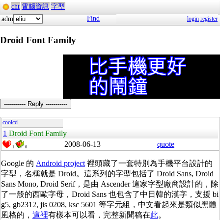
cht
電腦資訊
字型
Find
adm
login
register
Droid Font Family
----------- Reply -----------
coolcd
1
Droid Font Family
2008-06-13
quote
1
0
Google
的
Android project
裡頭藏了一套特別為手機平台設計的
字型，名稱就是
Droid
。這系列的字型包括了
Droid Sans, Droid
Sans Mono, Droid Serif
，是由
Ascender
這家字型廠商設計的，除
了一般的西歐字母，
Droid Sans
也包含了中日韓的漢字，支援
bi
g5, gb2312, jis 0208, ksc 5601
等字元組，中文看起來是類似黑體
風格的，
這裡
有樣本可以看，完整新聞稿在
此
。