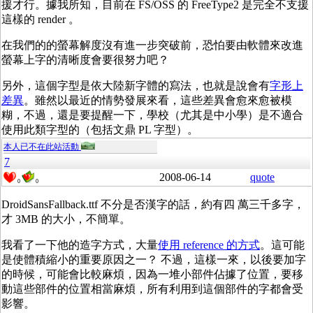
援才行。據我所知，目前在 FS/OSS 的 FreeType2 是完全不支援
這樣的 render 。
在我們的的螢幕解度沒有進一步突破前，恐怕要由軟體來改進
螢幕上字的清晰度會要很努力吧？
另外，這個字型是依大陸新字體的寫法，也就是說會有
字形上
差異
。雖然以最近的情勢發展來看，這些差異會愈來愈被模
糊，不過，還是要提醒一下，學校（尤其是中小學）是不適合
使用此類字型的（包括文鼎 PL 字型）。
本人已不在此站活動
7
2008-06-14
quote
0
0
DroidSansFallback.ttf 不分是否漢字的話，約有四 萬三千多字，
才 3MB 的大小，不簡單。
我看了一下他的造字方式，大量
使用 reference 的方式
。這可能
是使體積縮小的重要原因之一？ 不過，這樣一來，以後要加字
的時候，可能會比較麻煩，因為一堆小部件佔據了位置，要移
動這些部件的位置相當麻煩，所有利用到這個部件的字都會受
影響。