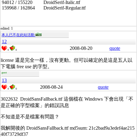
94012 / 155220 DroidSerif-Italic.ttf
159968 / 162864 DroidSerif-Regular.ttf
edited: 1
本人已不在此站活動
12
2008-08-20
quote
0
0
license 還是完全一樣，沒有更動。但可以確定的是這是五人以
下電腦 free use 的字型。
guest
13
2008-08-24
quote
0
0
3022632 DroidSansFallback.ttf 這個檔在 Windows 下會出現「不
是正確的字型檔案」的錯誤訊息
不知道是不是檔案有問題？
我解開後的 DroidSansFallback.ttf md5sum: 21c2bad9a3edef4ae215
40f73729df37