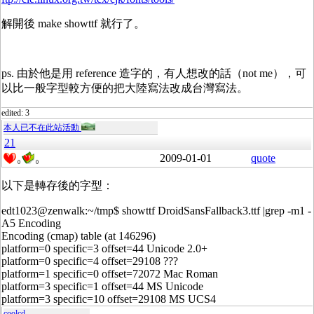
解開後 make showttf 就行了。
ps. 由於他是用 reference 造字的，有人想改的話（not me），可
以比一般字型較方便的把大陸寫法改成台灣寫法。
edited: 3
本人已不在此站活動
21
2009-01-01
quote
0
0
以下是轉存後的字型：
edt1023@zenwalk:~/tmp$ showttf DroidSansFallback3.ttf |grep -m1 -
A5 Encoding
Encoding (cmap) table (at 146296)
platform=0 specific=3 offset=44 Unicode 2.0+
platform=0 specific=4 offset=29108 ???
platform=1 specific=0 offset=72072 Mac Roman
platform=3 specific=1 offset=44 MS Unicode
platform=3 specific=10 offset=29108 MS UCS4
coolcd