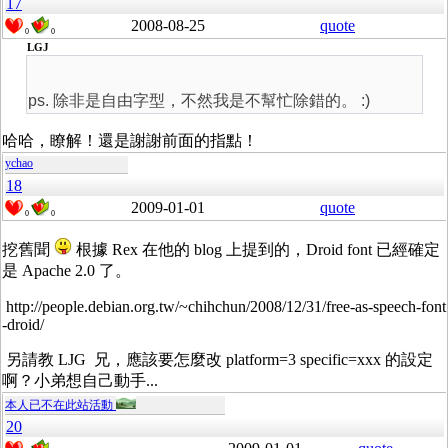
17
2008-08-25
quote
0
0
LGJ
ps. 除非是自由字型，不然我是不幫忙除錯的。 :)
哈哈，瞭解！還是謝謝前面的指點！
ychao
18
2009-01-01
quote
0
0
挖舊聞
根據 Rex 在他的 blog 上提到的，Droid font 已經確定
是 Apache 2.0 了。
http://people.debian.org.tw/~chihchun/2008/12/31/free-as-speech-font
-droid/
另請教 LJG 兄，應該要怎麼改 platform=3 specific=xxx 的設定
啊？小弟想自己動手...
本人已不在此站活動
20