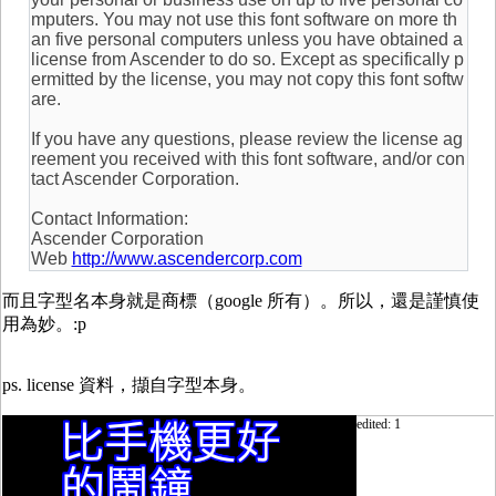
mputers. You may not use this font software on more th
an five personal computers unless you have obtained a
license from Ascender to do so. Except as specifically p
ermitted by the license, you may not copy this font softw
are.
If you have any questions, please review the license ag
reement you received with this font software, and/or con
tact Ascender Corporation.
Contact Information:
Ascender Corporation
Web
http://www.ascendercorp.com
而且字型名本身就是商標（google 所有）。所以，還是謹慎使
用為妙。:p
ps. license 資料，擷自字型本身。
edited: 1