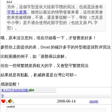
LGJ
另外，這個字型是依大陸新字體的寫法，也就是說會有
字形上差異
。雖然以最近的情勢發展來看，這些差異會
愈來愈被模糊，不過，還是要提醒一下，學校（尤其是
中小學）是不適合使用此類字型的（包括文鼎 PL 字
型）。
哦，原本沒注意到，現在仔細看一下，才發覺差好多！
參照你上面提供的表，Droid 的確許多字的外型都是採對岸寫法
比較困擾的例子，如「過骼亟以拔解」
但在一些簡繁體差異較大的字，又會堅守繁體寫法
結果就是有點亂 ，虧威鋒還是台灣公司耶～
感謝提醒！
本人已不在此站活動
9
2008-06-14
quote
0
0
coolcd