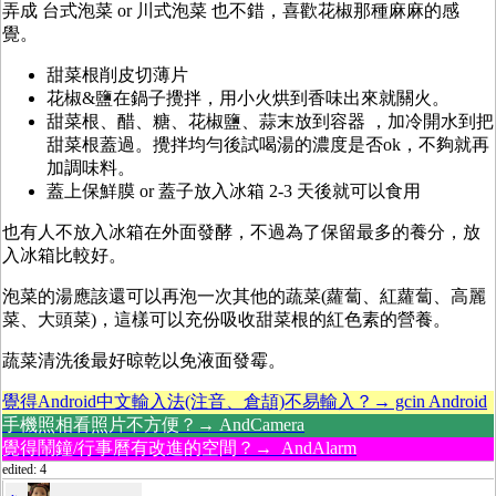
弄成 台式泡菜 or 川式泡菜 也不錯，喜歡花椒那種麻麻的感
覺。
甜菜根削皮切薄片
花椒&鹽在鍋子攪拌，用小火烘到香味出來就關火。
甜菜根、醋、糖、花椒鹽、蒜末放到容器 ，加冷開水到把
甜菜根蓋過。攪拌均勻後試喝湯的濃度是否ok，不夠就再
加調味料。
蓋上保鮮膜 or 蓋子放入冰箱 2-3 天後就可以食用
也有人不放入冰箱在外面發酵，不過為了保留最多的養分，放
入冰箱比較好。
泡菜的湯應該還可以再泡一次其他的蔬菜(蘿蔔、紅蘿蔔、高麗
菜、大頭菜)，這樣可以充份吸收甜菜根的紅色素的營養。
蔬菜清洗後最好晾乾以免液面發霉。
覺得Android中文輸入法(注音、倉頡)不易輸入？→ gcin Android
手機照相看照片不方便？→ AndCamera
覺得鬧鐘/行事曆有改進的空間？→ AndAlarm
edited: 4