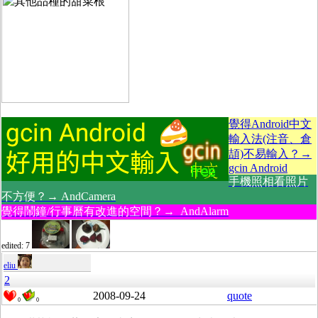
覺得Android中文
輸入法(注音、倉
頡)不易輸入？→
gcin Android
手機照相看照片
不方便？→ AndCamera
覺得鬧鐘/行事曆有改進的空間？→ AndAlarm
edited: 7
eliu
2
2008-09-24
quote
0
0