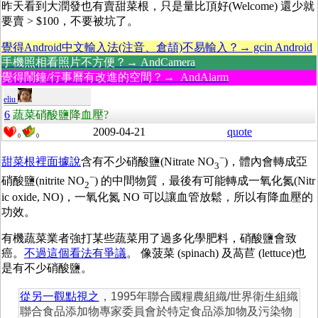
昨天看到大潤發也有賣甜菜根，只是量比頂好(Welcome) 還少就
要賣 > $100，不要被坑了。
覺得Android中文輸入法(注音、倉頡)不易輸入？→ gcin Android
手機照相看照片不方便？→ AndCamera
覺得鬧鐘/行事曆有改進的空間？→ AndAlarm
eliu
6
蔬菜硝酸鹽降血壓?
2009-04-21
quote
0
0
−
甜菜根裡面據說
含有不少硝酸鹽(Nitrate NO
)，體內會轉成亞
3
−
硝酸鹽(nitrite NO
) 的中間物質，最後有可能轉成一氧化氮(Nitr
2
ic oxide, NO)，一氧化氮 NO 可以讓血管放鬆，所以有降血壓的
功效。
有機蔬菜業者強打某些蔬菜用了過多化學肥料，硝酸鹽會致
癌。
不過這個看法有爭議
。
像菠菜 (spinach) 及萵苣 (lettuce)也
是有不少硝酸鹽。
從另一觀點視之
，1995年聯合國糧農組織/世界衛生組織
聯合食品添加物專家委員會於特定食品添加物及污染物