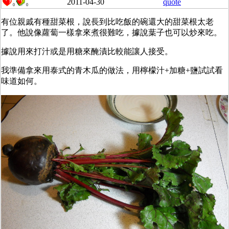
2011-04-30
quote
0
0
有位親戚有種甜菜根，說長到比吃飯的碗還大的甜菜根太老
了。他說像蘿蔔一樣拿來煮很難吃，據說葉子也可以炒來吃。
據說用來打汁或是用糖來醃漬比較能讓人接受。
我準備拿來用泰式的青木瓜的做法，用檸檬汁+加糖+鹽試試看
味道如何。