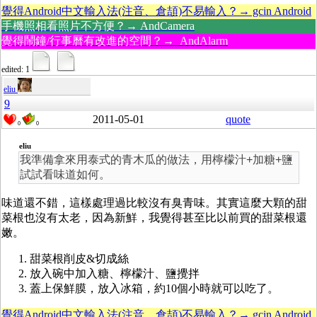
覺得Android中文輸入法(注音、倉頡)不易輸入？→ gcin Android
手機照相看照片不方便？→ AndCamera
覺得鬧鐘/行事曆有改進的空間？→ AndAlarm
edited: 1
eliu
9
2011-05-01
quote
0
0
eliu
我準備拿來用泰式的青木瓜的做法，用檸檬汁+加糖+鹽
試試看味道如何。
味道還不錯，這樣處理過比較沒有臭青味。其實這麼大顆的甜
菜根也沒有太老，因為新鮮，我覺得甚至比以前買的甜菜根還
嫩。
甜菜根削皮&切成絲
放入碗中加入糖、檸檬汁、鹽攪拌
蓋上保鮮膜，放入冰箱，約10個小時就可以吃了。
覺得Android中文輸入法(注音、倉頡)不易輸入？→ gcin Android