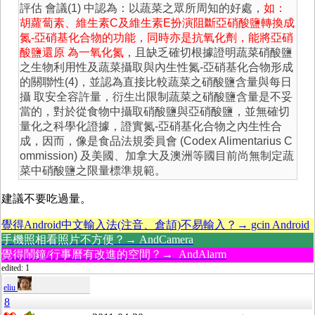
評估 會議(1) 中認為：以蔬菜之眾所周知的好處，
如：
胡蘿蔔素、維生素C及維生素E扮演阻斷亞硝酸鹽轉換成
氮-亞硝基化合物的功能，同時亦是抗氧化劑，能將亞硝
酸鹽還原 為一氧化氮
，且缺乏確切根據證明蔬菜硝酸鹽
之生物利用性及蔬菜攝取與內生性氮-亞硝基化合物形成
的關聯性(4)，並認為直接比較蔬菜之硝酸鹽含量與每日
攝 取安全容許量，衍生出限制蔬菜之硝酸鹽含量是不妥
當的，對於從食物中攝取硝酸鹽與亞硝酸鹽，並無確切
量化之科學化證據，證實氮-亞硝基化合物之內生性合
成，因而，像是食品法規委員會 (Codex Alimentarius C
ommission) 及美國、加拿大及澳洲等國目前尚無制定蔬
菜中硝酸鹽之限量標準規範。
建議不要吃過量。
覺得Android中文輸入法(注音、倉頡)不易輸入？→ gcin Android
手機照相看照片不方便？→ AndCamera
覺得鬧鐘/行事曆有改進的空間？→ AndAlarm
edited: 1
eliu
8