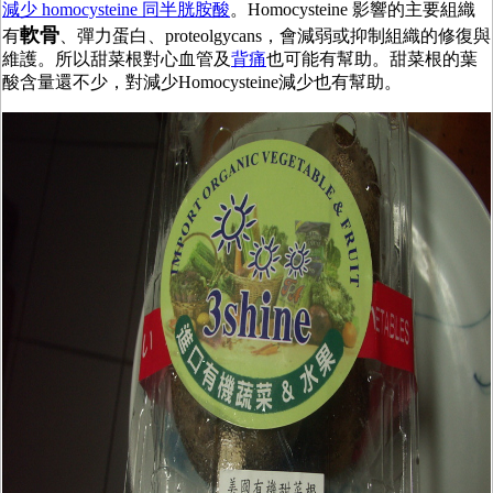
減少 homocysteine 同半胱胺酸
。Homocysteine 影響的主要組織
軟骨
有
、彈力蛋白、proteolgycans，會減弱或抑制組織的修復與
維護。所以甜菜根對心血管及
背痛
也可能有幫助。甜菜根的葉
酸含量還不少，對減少Homocysteine減少也有幫助。