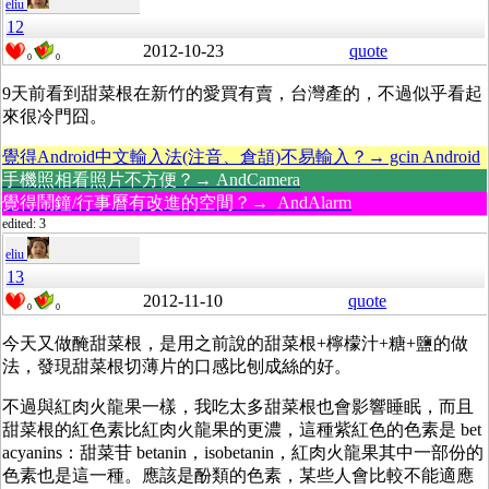
eliu
12
2012-10-23
quote
0
0
9天前看到甜菜根在新竹的愛買有賣，台灣產的，不過似乎看起
來很冷門囧。
覺得Android中文輸入法(注音、倉頡)不易輸入？→ gcin Android
手機照相看照片不方便？→ AndCamera
覺得鬧鐘/行事曆有改進的空間？→ AndAlarm
edited: 3
eliu
13
2012-11-10
quote
0
0
今天又做醃甜菜根，是用之前說的甜菜根+檸檬汁+糖+鹽的做
法，發現甜菜根切薄片的口感比刨成絲的好。
不過與紅肉火龍果一樣，我吃太多甜菜根也會影響睡眠，而且
甜菜根的紅色素比紅肉火龍果的更濃，這種紫紅色的色素是 bet
acyanins：甜菜苷 betanin，isobetanin，紅肉火龍果其中一部份的
色素也是這一種。應該是酚類的色素，某些人會比較不能適應