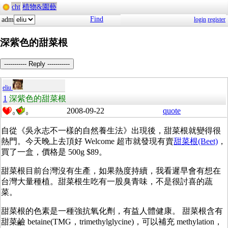
cht
植物&園藝
Find
adm
login
register
深紫色的甜菜根
----------- Reply -----------
eliu
1
深紫色的甜菜根
2008-09-22
quote
0
0
自從《吳永志不一樣的自然養生法》出現後，甜菜根就變得很
熱門。今天晚上去頂好 Welcome 超市就發現有賣
甜菜根(Beet)
，
買了一盒，價格是 500g $89。
甜菜根目前台灣沒有生產，如果熱度持續，我看遲早會有想在
台灣大量種植。甜菜根生吃有一股臭青味，不是很討喜的蔬
菜。
甜菜根的色素是一種強抗氧化劑，有益人體健康。 甜菜根含有
甜菜鹼 betaine(TMG，trimethylglycine)，可以補充 methylation，