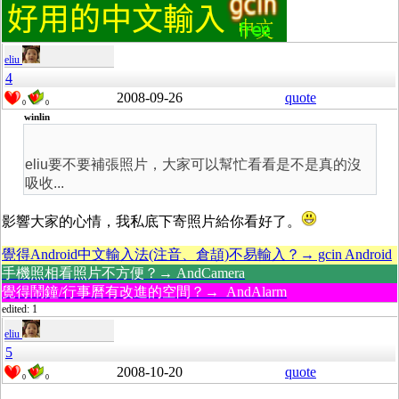
eliu
4
2008-09-26
quote
0
0
winlin
eliu
要不要補張照片，大家可以幫忙看看
是不是真的沒
吸收...
影響大家的心情，我私底下寄照片給你看好了。
覺得Android中文輸入法(注音、倉頡)不易輸入？→ gcin Android
手機照相看照片不方便？→ AndCamera
覺得鬧鐘/行事曆有改進的空間？→ AndAlarm
edited: 1
eliu
5
2008-10-20
quote
0
0