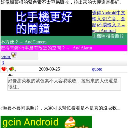
好像甜菜根的紫色素不太容易吸收，拉出來的大便還是很紅。
覺得Android中文
輸入法(注音、倉
頡)不易輸入？→
gcin Android
手機照相看照片
不方便？→ AndCamera
覺得鬧鐘/行事曆有改進的空間？→ AndAlarm
winlin
3
2008-09-25
quote
0
0
eliu
好像甜菜根的紫色素不太容易吸收，拉出來的大便還是
很紅。
eliu
要不要補張照片，大家可以幫忙看看
是不是真的沒吸收...