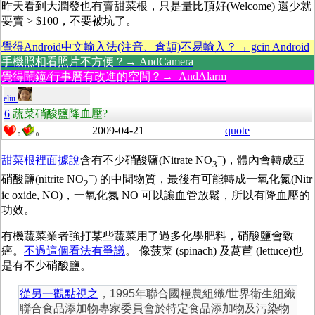
昨天看到大潤發也有賣甜菜根，只是量比頂好(Welcome) 還少就
要賣 > $100，不要被坑了。
覺得Android中文輸入法(注音、倉頡)不易輸入？→ gcin Android
手機照相看照片不方便？→ AndCamera
覺得鬧鐘/行事曆有改進的空間？→ AndAlarm
eliu
6
蔬菜硝酸鹽降血壓?
2009-04-21
quote
0
0
−
甜菜根裡面據說
含有不少硝酸鹽(Nitrate NO
)，體內會轉成亞
3
−
硝酸鹽(nitrite NO
) 的中間物質，最後有可能轉成一氧化氮(Nitr
2
ic oxide, NO)，一氧化氮 NO 可以讓血管放鬆，所以有降血壓的
功效。
有機蔬菜業者強打某些蔬菜用了過多化學肥料，硝酸鹽會致
癌。
不過這個看法有爭議
。
像菠菜 (spinach) 及萵苣 (lettuce)也
是有不少硝酸鹽。
從另一觀點視之
，1995年聯合國糧農組織/世界衛生組織
聯合食品添加物專家委員會於特定食品添加物及污染物