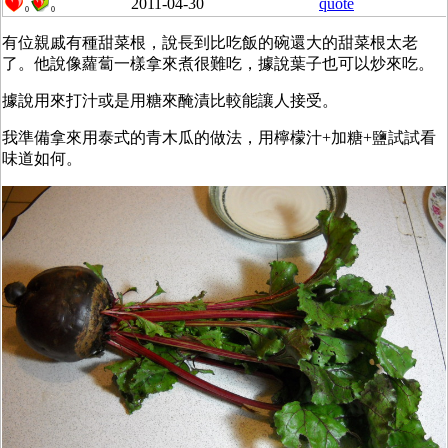
2011-04-30
quote
0
0
有位親戚有種甜菜根，說長到比吃飯的碗還大的甜菜根太老
了。他說像蘿蔔一樣拿來煮很難吃，據說葉子也可以炒來吃。
據說用來打汁或是用糖來醃漬比較能讓人接受。
我準備拿來用泰式的青木瓜的做法，用檸檬汁+加糖+鹽試試看
味道如何。