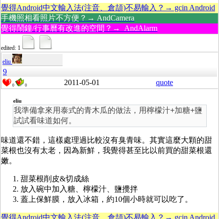
覺得Android中文輸入法(注音、倉頡)不易輸入？→ gcin Android
手機照相看照片不方便？→ AndCamera
覺得鬧鐘/行事曆有改進的空間？→ AndAlarm
edited: 1
eliu
9
2011-05-01
quote
0
0
eliu
我準備拿來用泰式的青木瓜的做法，用檸檬汁+加糖+鹽
試試看味道如何。
味道還不錯，這樣處理過比較沒有臭青味。其實這麼大顆的甜
菜根也沒有太老，因為新鮮，我覺得甚至比以前買的甜菜根還
嫩。
甜菜根削皮&切成絲
放入碗中加入糖、檸檬汁、鹽攪拌
蓋上保鮮膜，放入冰箱，約10個小時就可以吃了。
覺得Android中文輸入法(注音、倉頡)不易輸入？→ gcin Android