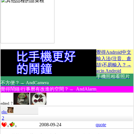
覺得Android中文
輸入法(注音、倉
頡)不易輸入？→
gcin Android
手機照相看照片
不方便？→ AndCamera
覺得鬧鐘/行事曆有改進的空間？→ AndAlarm
edited: 7
eliu
2
2008-09-24
quote
0
0