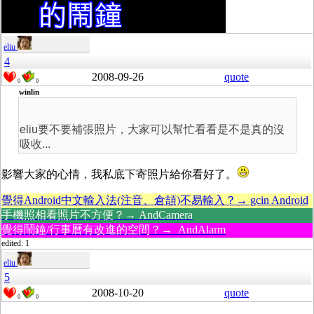
eliu
4
2008-09-26
quote
0
0
winlin
eliu
要不要補張照片，大家可以幫忙看看
是不是真的沒
吸收...
影響大家的心情，我私底下寄照片給你看好了。
覺得Android中文輸入法(注音、倉頡)不易輸入？→ gcin Android
手機照相看照片不方便？→ AndCamera
覺得鬧鐘/行事曆有改進的空間？→ AndAlarm
edited: 1
eliu
5
2008-10-20
quote
0
0