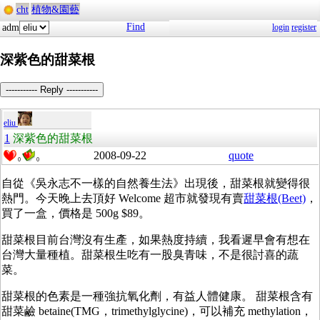
cht
植物&園藝
Find
adm
login
register
深紫色的甜菜根
----------- Reply -----------
eliu
1
深紫色的甜菜根
2008-09-22
quote
0
0
自從《吳永志不一樣的自然養生法》出現後，甜菜根就變得很
熱門。今天晚上去頂好 Welcome 超市就發現有賣
甜菜根(Beet)
，
買了一盒，價格是 500g $89。
甜菜根目前台灣沒有生產，如果熱度持續，我看遲早會有想在
台灣大量種植。甜菜根生吃有一股臭青味，不是很討喜的蔬
菜。
甜菜根的色素是一種強抗氧化劑，有益人體健康。 甜菜根含有
甜菜鹼 betaine(TMG，trimethylglycine)，可以補充 methylation，