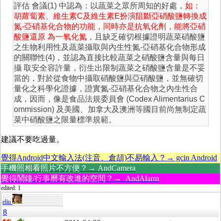
評估 會議(1) 中認為：以蔬菜之眾所周知的好處，
如：
胡蘿蔔素、維生素C及維生素E扮演阻斷亞硝酸鹽轉換成
氮-亞硝基化合物的功能，同時亦是抗氧化劑，能將亞硝
酸鹽還原 為一氧化氮
，且缺乏確切根據證明蔬菜硝酸鹽
之生物利用性及蔬菜攝取與內生性氮-亞硝基化合物形成
的關聯性(4)，並認為直接比較蔬菜之硝酸鹽含量與每日
攝 取安全容許量，衍生出限制蔬菜之硝酸鹽含量是不妥
當的，對於從食物中攝取硝酸鹽與亞硝酸鹽，並無確切
量化之科學化證據，證實氮-亞硝基化合物之內生性合
成，因而，像是食品法規委員會 (Codex Alimentarius C
ommission) 及美國、加拿大及澳洲等國目前尚無制定蔬
菜中硝酸鹽之限量標準規範。
建議不要吃過量。
覺得Android中文輸入法(注音、倉頡)不易輸入？→ gcin Android
手機照相看照片不方便？→ AndCamera
覺得鬧鐘/行事曆有改進的空間？→ AndAlarm
edited: 1
eliu
8