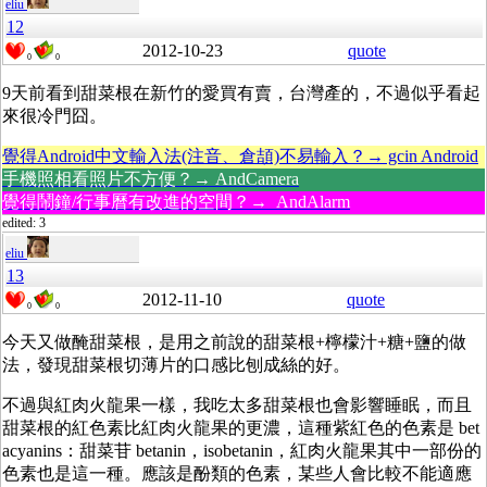
eliu
12
2012-10-23
quote
0
0
9天前看到甜菜根在新竹的愛買有賣，台灣產的，不過似乎看起
來很冷門囧。
覺得Android中文輸入法(注音、倉頡)不易輸入？→ gcin Android
手機照相看照片不方便？→ AndCamera
覺得鬧鐘/行事曆有改進的空間？→ AndAlarm
edited: 3
eliu
13
2012-11-10
quote
0
0
今天又做醃甜菜根，是用之前說的甜菜根+檸檬汁+糖+鹽的做
法，發現甜菜根切薄片的口感比刨成絲的好。
不過與紅肉火龍果一樣，我吃太多甜菜根也會影響睡眠，而且
甜菜根的紅色素比紅肉火龍果的更濃，這種紫紅色的色素是 bet
acyanins：甜菜苷 betanin，isobetanin，紅肉火龍果其中一部份的
色素也是這一種。應該是酚類的色素，某些人會比較不能適應