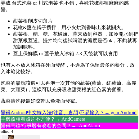
弄成 台式泡菜 or 川式泡菜 也不錯，喜歡花椒那種麻麻的感
覺。
甜菜根削皮切薄片
花椒&鹽在鍋子攪拌，用小火烘到香味出來就關火。
甜菜根、醋、糖、花椒鹽、蒜末放到容器 ，加冷開水到把
甜菜根蓋過。攪拌均勻後試喝湯的濃度是否ok，不夠就再
加調味料。
蓋上保鮮膜 or 蓋子放入冰箱 2-3 天後就可以食用
也有人不放入冰箱在外面發酵，不過為了保留最多的養分，放
入冰箱比較好。
泡菜的湯應該還可以再泡一次其他的蔬菜(蘿蔔、紅蘿蔔、高麗
菜、大頭菜)，這樣可以充份吸收甜菜根的紅色素的營養。
蔬菜清洗後最好晾乾以免液面發霉。
覺得Android中文輸入法(注音、倉頡)不易輸入？→ gcin Android
手機照相看照片不方便？→ AndCamera
覺得鬧鐘/行事曆有改進的空間？→ AndAlarm
edited: 4