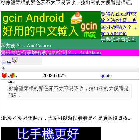
好像甜菜根的紫色素不太容易吸收，拉出來的大便還是很紅。
覺得Android中文
輸入法(注音、倉
頡)不易輸入？→
gcin Android
手機照相看照片
不方便？→ AndCamera
覺得鬧鐘/行事曆有改進的空間？→ AndAlarm
winlin
3
2008-09-25
quote
0
0
eliu
好像甜菜根的紫色素不太容易吸收，拉出來的大便還是
很紅。
eliu
要不要補張照片，大家可以幫忙看看
是不是真的沒吸收...